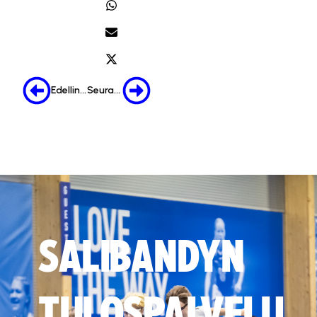
Edellinen
Seuraava
SALIBANDYN
TULOSPALVELU