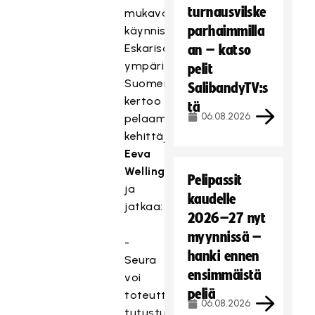
turnausvilske
mukavasti
parhaimmilla
käynnistämään
Eskarisäbäkerhoja
an – katso
ympäri
pelit
Suomen,
SalibandyTV:s
kertoo
tä
06.08.2026
pelaamisen
kehittäjä
Eeva
Welling
Pelipassit
ja
kaudelle
jatkaa:
2026–27 nyt
myynnissä –
-
hanki ennen
Seura
ensimmäistä
voi
peliä
toteuttaa
06.08.2026
tutustumistapahtuman