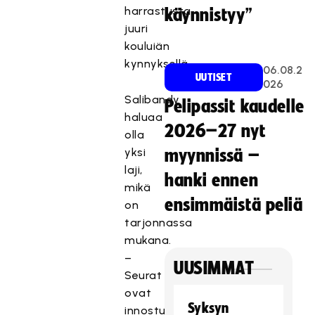
harrastusta
käynnistyy”
juuri
kouluiän
kynnyksellä.
06.08.2
UUTISET
026
Salibandy
Pelipassit kaudelle
haluaa
2026–27 nyt
olla
yksi
myynnissä –
laji,
hanki ennen
mikä
ensimmäistä peliä
on
tarjonnassa
mukana.
–
UUSIMMAT
Seurat
ovat
Syksyn
innostuneet