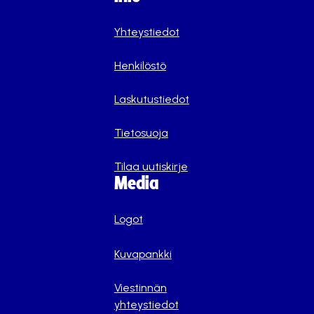
Yhteystiedot
Henkilöstö
Laskutustiedot
Tietosuoja
Tilaa uutiskirje
Media
Logot
Kuvapankki
Viestinnän
yhteystiedot