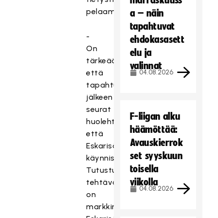
marraskuuss
pelaamaan.
a – näin
tapahtuvat
-
ehdokasasett
On
elu ja
tärkeää,
valinnat
että
04.08.2026
tapahtuman
jälkeen
seurat
F-liigan alku
huolehtivat,
häämöttää:
että
Avauskierrok
Eskarisäbäkerhot
set syyskuun
käynnistyvät.
toisella
Tutustumistapahtumien
viikolla
tehtävä
04.08.2026
on
markkinoida