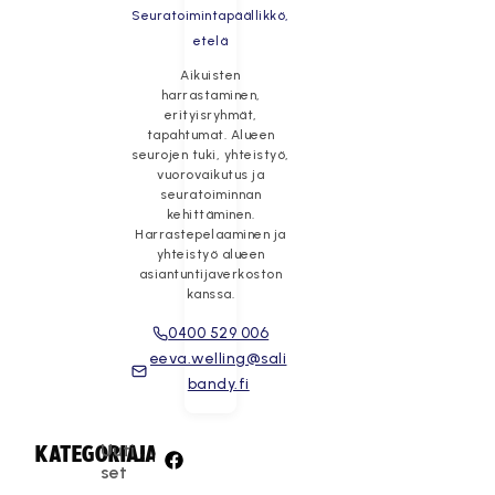
Seuratoimintapäällikkö,
etelä
Aikuisten
harrastaminen,
erityisryhmät,
tapahtumat. Alueen
seurojen tuki, yhteistyö,
vuorovaikutus ja
seuratoiminnan
kehittäminen.
Harrastepelaaminen ja
yhteistyö alueen
asiantuntijaverkoston
kanssa.
0400 529 006
eeva.welling@sali
bandy.fi
Uuti
KATEGORIA:
JAA:
set