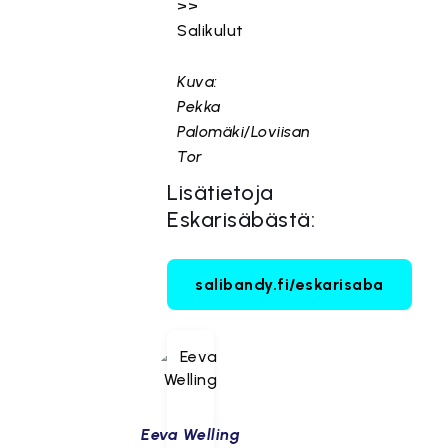
>>
Salikulut
Kuva:
Pekka
Palomäki/Loviisan
Tor
Lisätietoja
Eskarisäbästä:
salibandy.fi/eskarisaba
Eeva Welling