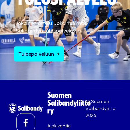
Jokainen ottelu. Jokainen maali.
Salibandyn tulospalvelussa.
Tulospalveluun
Suomen
© Suomen
Salibandyliitto
Salibandyliitto
ry
2026
Alakiventie