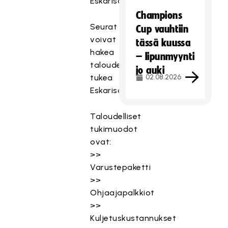
Eskarisäbäkerhoja.
Champions
Seurat
Cup vauhtiin
voivat
tässä kuussa
hakea
– lipunmyynti
taloudellista
jo auki
tukea
02.08.2026
Eskarisäbätapahtumaan.
Taloudelliset
tukimuodot
ovat:
>>
Varustepaketti
>>
Ohjaajapalkkiot
>>
Kuljetuskustannukset