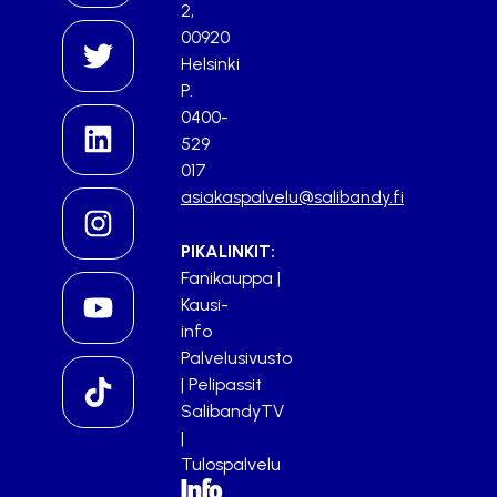
2,
00920
Helsinki
P.
0400-
529
017
asiakaspalvelu@salibandy.fi
PIKALINKIT:
Fanikauppa
|
Kausi-
info
Palvelusivusto
|
Pelipassit
SalibandyTV
|
Tulospalvelu
Info