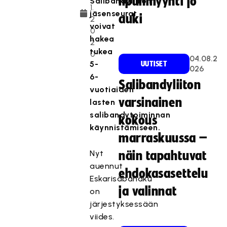
lipunmyynti jo
Salibandyliiton
1.
jäsenseurat
auki
2
voivat
0
hakea
2
tukea
0
04.08.2
5-
UUTISET
026
6-
Salibandyliiton
vuotiaiden
varsinainen
lasten
salibandytoiminnan
kokous
käynnistämiseen.
marraskuussa –
Nyt
näin tapahtuvat
auennut
ehdokasasettelu
Eskarisäbähaku
ja valinnat
on
järjestyksessään
viides.