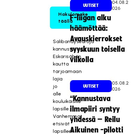
04.08.2
UUTISET
026
Hakulomake
F-liigan alku
täällä
häämöttää:
Avauskierrokset
Salibandyseuroja
syyskuun toisella
kannustetaan
Eskarisäbän
viikolla
kautta
tarjoamaan
lajia
05.08.2
jo
UUTISET
026
alle
“Kannustava
kouluikäisille
ilmapiiri syntyy
lapsille.
Vanhemmat
yhdessä – Reilu
etsivät
Aikuinen -pilotti
lapsilleen