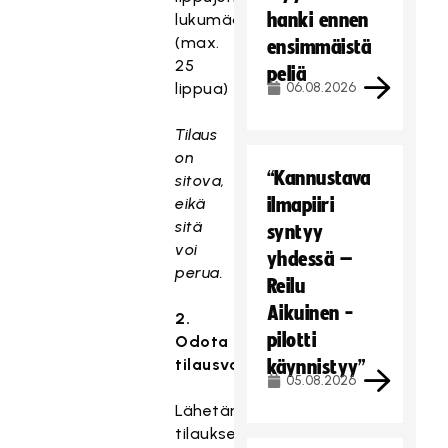
hanki ennen
lukumäärä
(max.
ensimmäistä
25
peliä
lippua)
06.08.2026
Tilaus
on
“Kannustava
sitova,
eikä
ilmapiiri
sitä
syntyy
voi
yhdessä –
perua.
Reilu
Aikuinen -
2.
pilotti
Odota
tilausvahvistusta
käynnistyy”
05.08.2026
Lähetämme
tilauksenne