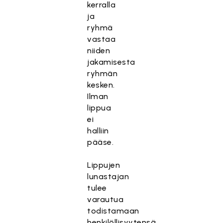
kerralla
ja
ryhmä
vastaa
niiden
jakamisesta
ryhmän
kesken.
Ilman
lippua
ei
halliin
pääse.
Lippujen
lunastajan
tulee
varautua
todistamaan
henkilöllisyytensä.