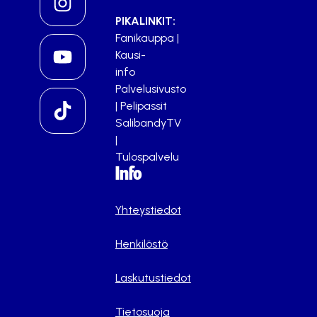
PIKALINKIT:
Fanikauppa
|
Kausi-
info
Palvelusivusto
|
Pelipassit
SalibandyTV
|
Tulospalvelu
Info
Yhteystiedot
Henkilöstö
Laskutustiedot
Tietosuoja