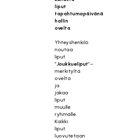
liput
tapahtumapäivänä
hallin
ovelta
Yhteyshenkilö
noutaa
liput
”
Joukkueliput
”–
merkityltä
ovelta
ja
jakaa
liput
muulle
ryhmälle.
Kaikki
liput
luovutetaan