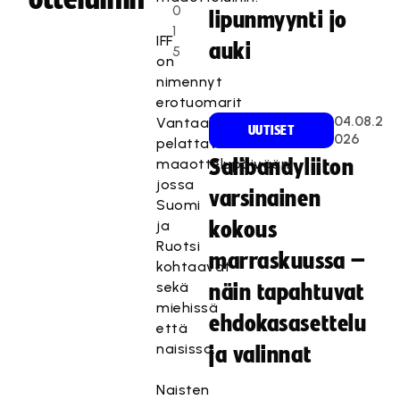
0
lipunmyynti jo
1
IFF
auki
5
on
nimennyt
erotuomarit
04.08.2
Vantaalla
UUTISET
026
pelattavaan
maaottelupäivään,
Salibandyliiton
jossa
varsinainen
Suomi
ja
kokous
Ruotsi
marraskuussa –
kohtaavat
sekä
näin tapahtuvat
miehissä
ehdokasasettelu
että
naisissa.
ja valinnat
Naisten