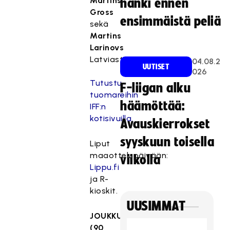
Martins
hanki ennen
Gross
ensimmäistä peliä
sekä
Martins
Larinovs
Latviasta.
04.08.2
UUTISET
026
Tutustu
F-liigan alku
tuomareihin
häämöttää:
IFF:n
kotisivuilla.
Avauskierrokset
syyskuun toisella
Liput
maaottelupäivään:
viikolla
Lippu.fi
ja R-
kioskit.
UUSIMMAT
JOUKKUELIPULLA
(90