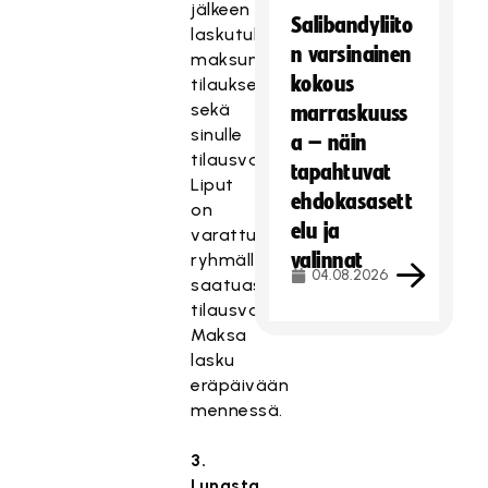
jälkeen
Salibandyliito
laskutukseemme
n varsinainen
maksumääräyksen
kokous
tilauksestanne
sekä
marraskuuss
sinulle
a – näin
tilausvahvistuksen.
tapahtuvat
Liput
ehdokasasett
on
elu ja
varattu
valinnat
ryhmällenne
04.08.2026
saatuasi
tilausvahvistuksen.
Maksa
lasku
eräpäivään
mennessä.
3.
Lunasta