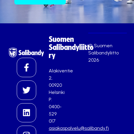
Suomen
© Suomen
Salibandyliitto
Salibandyliitto
ry
2026
Alakiventie
2,
00920
Helsinki
P.
0400-
529
017
asiakaspalvelu@salibandy.fi