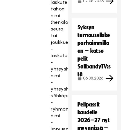
07.08.2026
laskutettavan
tahon
nimi
(henkilö,
Syksyn
seura
turnausvilske
tai
joukkue)
parhaimmilla
-
an – katso
laskutusosoite
pelit
-
SalibandyTV:s
yhteyshenkilön
tä
nimi
06.08.2026
-
yhteyshenkilön
sähköpostiosoite
-
Pelipassit
ryhmän
kaudelle
nimi
2026–27 nyt
-
myynnissä –
lippujen