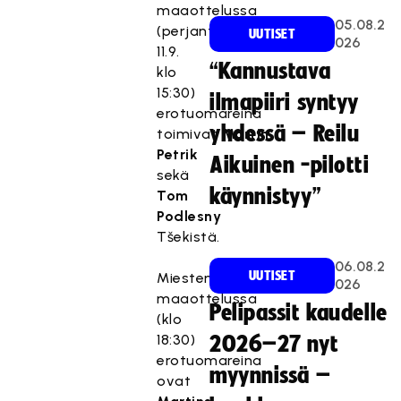
maaottelussa
05.08.2
(perjantai
UUTISET
026
11.9.
“Kannustava
klo
15:30)
ilmapiiri syntyy
erotuomareina
yhdessä – Reilu
toimivat
Martin
Petrik
Aikuinen -pilotti
sekä
käynnistyy”
Tom
Podlesny
Tšekistä.
06.08.2
UUTISET
Miesten
026
maaottelussa
Pelipassit kaudelle
(klo
18:30)
2026–27 nyt
erotuomareina
myynnissä –
ovat