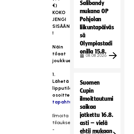
Salibandy
€)
mukana OP
KOKO
Pohjolan
JENGI
SISÄÄN
liikuntapäiväs
!
sä
Olympiastadi
Näin
onilla 15.8.
tilaat
08.08.2026
joukkuelipun
1.
Lähetä
Suomen
lipputilauksesi
Cupin
osoitteeseen
ilmoittautumi
tapahtumat(at)floorball.fi
saikaa
jatkettu 16.8.
Ilmoita
tilauksessasi:
asti – vielä
-
ehtii mukaan