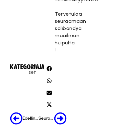
Tervetuloa
seuraamaan
salibandya
maailman
huipulta
!
Uuti
KATEGORIA:
JAA:
set
Edellinen
Seuraava