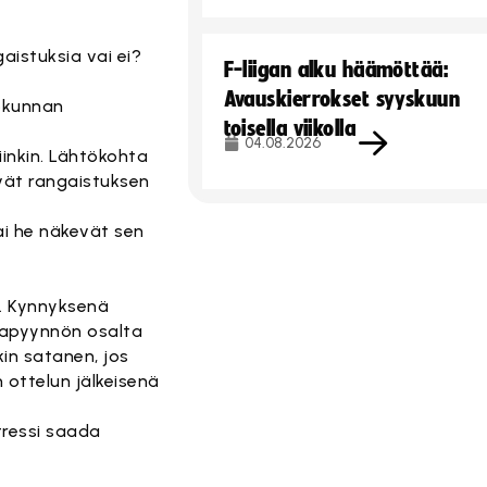
aistuksia vai ei?
F-liigan alku häämöttää:
Avauskierrokset syyskuun
iokunnan
toisella viikolla
04.08.2026
siinkin. Lähtökohta
vät rangaistuksen
tai he näkevät sen
ö. Kynnyksenä
tapyynnön osalta
in satanen, jos
 ottelun jälkeisenä
ntressi saada