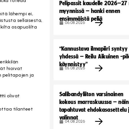
backa toteaa
Pelipassit kaudelle 2026–27
myynnissä – hanki ennen
itä lähempi ei,
ensimmäistä peliä
stusta sellaisesta,
06.08.2026
kilta osapuolilta
“Kannustava ilmapiiri syntyy
yhdessä – Reilu Aikuinen -pil
erikkilän
käynnistyy”
ät hioivat
05.08.2026
n pelitapojen ja
Salibandyliiton varsinainen
tti
olivat
kokous marraskuussa – näin
ottaa tilanteet
tapahtuvat ehdokasasettelu 
valinnat
04.08.2026