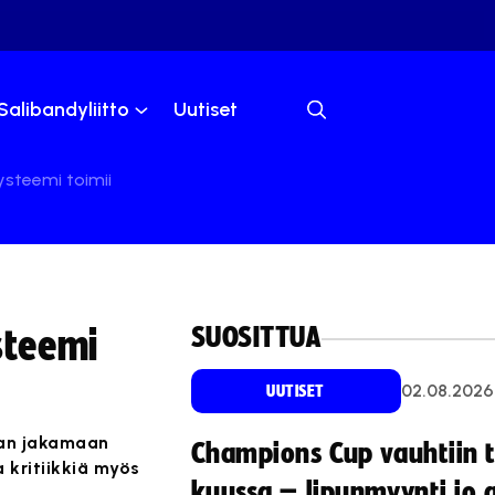
Salibandyliitto
Uutiset
ysteemi toimii
SUOSITTUA
steemi
02.08.2026
UUTISET
aan jakamaan
Champions Cup vauhtiin 
 kritiikkiä myös
kuussa – lipunmyynti jo 