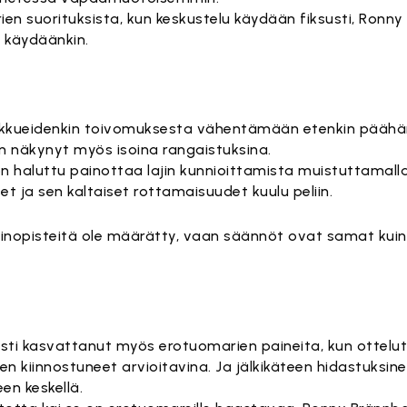
n suorituksista, kun keskustelu käydään fiksusti, Ronny
ä käydäänkin.
joukkueidenkin toivomuksesta vähentämään etenkin päähä
 on näkynyt myös isoina rangaistuksina.
 on haluttu painottaa lajin kunnioittamista muistuttamalla
et ja sen kaltaiset rottamaisuudet kuulu peliin.
 painopisteitä ole määrätty, vaan säännöt ovat samat kui
ti kasvattanut myös erotuomarien paineita, kun ottelut 
en kiinnostuneet arvioitavina. Ja jälkikäteen hidastuksin
en keskellä.