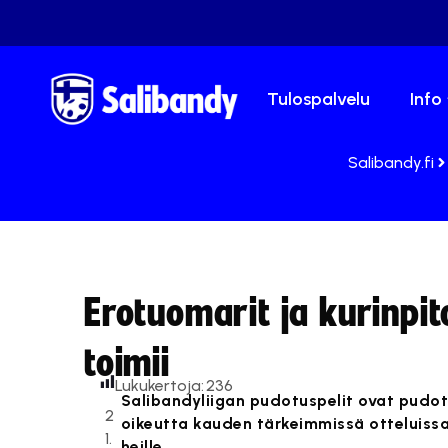
Tulospalvelu
Info
Salibandy.fi
Erotuomarit ja kurinpit
toimii
Lukukertoja:
236
Salibandyliigan pudotuspelit ovat pudo
2
oikeutta kauden tärkeimmissä otteluissa
1.
heille.