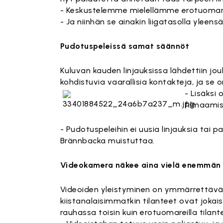
- Keskustelemme mielellämme erotuomarie
- Ja niinhän se ainakin liigatasolla yleens
Pudotuspeleissä samat säännöt
Kuluvan kauden linjauksissa lähdettiin 
kohdistuvia vaarallisia kontakteja, ja se
- Lisäksi
filmaamis
- Pudotuspeleihin ei uusia linjauksia tai
Brännbacka muistuttaa.
Videokamera näkee aina vielä enemmän
Videoiden yleistyminen on ymmärrettäväs
kiistanalaisimmatkin tilanteet ovat jokais
rauhassa toisin kuin erotuomareilla tilante