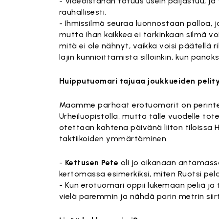
- Videoistahan totuus usein paljastuu, j
rauhallisesti.
- Ihmissilmä seuraa luonnostaan palloa, j
mutta ihan kaikkea ei tarkinkaan silmä vo
mitä ei ole nähnyt, vaikka voisi päätellä 
lajin kunnioittamista silloinkin, kun pan
Huipputuomari tajuaa joukkueiden pelity
Maamme parhaat erotuomarit on perinteises
Urheiluopistolla, mutta tälle vuodelle to
otettaan kahtena päivänä liiton tiloissa 
taktiikoiden ymmärtäminen.
-
Kettusen Pete
oli jo aikanaan antamassa
kertomassa esimerkiksi, miten Ruotsi pela
- Kun erotuomari oppii lukemaan peliä ja
vielä paremmin ja nähdä parin metrin siirty