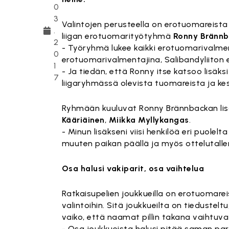
0
3
Valintojen perusteella on erotuomareista
.
liigan erotuomarityötyhmä
Ronny Bränn
2
- Työryhmä lukee kaikki erotuomarivalment
0
erotuomarivalmentajina, Salibandyliiton
1
- Ja tiedän, että Ronny itse katsoo lisäks
7
liigaryhmässä olevista tuomareista ja ke
Ryhmään kuuluvat Ronny Brännbackan lis
Kääriäinen
,
Miikka Myllykangas
.
- Minun lisäkseni viisi henkilöä eri puolel
muuten paikan päällä ja myös ottelutalle
Osa halusi vakiparit, osa vaihtelua
Ratkaisupelien joukkueilla on erotuomare
valintoihin. Sitä joukkueilta on tiedustel
vaiko, että naamat pillin takana vaihtuva
- Osa joukkueista halusi pitää saman parin