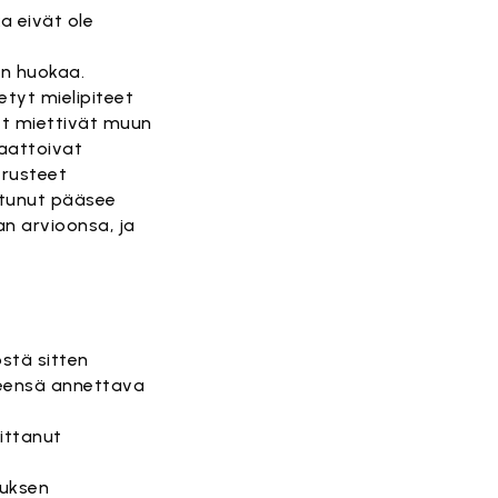
ka eivät ole
en huokaa.
etyt mielipiteet
met miettivät muun
saattoivat
erusteet
stunut pääsee
n arvioonsa, ja
östä sitten
yleensä annettava
littanut
tuksen