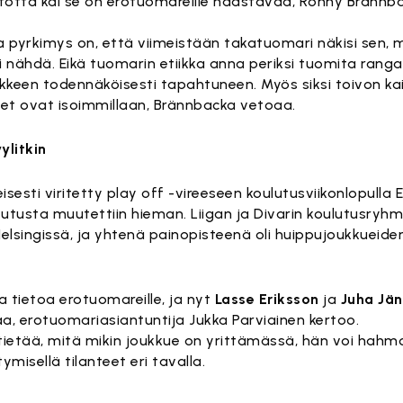
a totta kai se on erotuomareille haastavaa, Ronny Bränn
a pyrkimys on, että viimeistään takatuomari näkisi sen, m
i nähdä. Eikä tuomarin etiikka anna periksi tuomita rangai
rikkeen todennäköisesti tapahtuneen. Myös siksi toivon kai
okset ovat isoimmillaan, Brännbacka vetoaa.
ylitkin
ti viritetty play off -vireeseen koulutusviikonlopulla E
teutusta muutettiin hieman. Liigan ja Divarin koulutusryhm
Helsingissä, ja yhtenä painopisteenä oli huippujoukkueide
 tietoa erotuomareille, ja nyt
Lasse Eriksson
ja
Juha Jän
a, erotuomariasiantuntija Jukka Parviainen kertoo.
 tietää, mitä mikin joukkue on yrittämässä, hän voi hahm
misellä tilanteet eri tavalla.