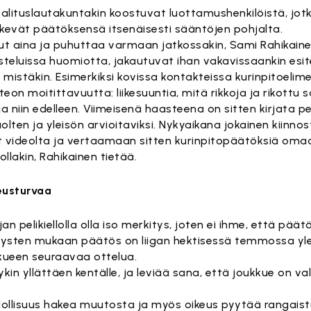
n valituslautakuntakin koostuvat luottamushenkilöistä, jot
ekevät päätöksensä itsenäisesti sääntöjen pohjalta.
ut aina ja puhuttaa varmaan jatkossakin, Sami Rahikain
skusteluissa huomiotta, jakautuvat ihan vakavissaankin esit
s mistäkin. Esimerkiksi kovissa kontakteissa kurinpitoeli
teon moitittavuutta: liikesuuntia, mitä rikkoja ja rikottu 
 ja niin edelleen. Viimeisenä haasteena on sitten kirjata p
en ja yleisön arvioitaviksi. Nykyaikana jokainen kiinno
 videolta ja vertaamaan sitten kurinpitopäätöksiä omaa
llakin, Rahikainen tietää.
eusturvaa
n pelikiellolla olla iso merkitys, joten ei ihme, että päät
amääräysten mukaan päätös on liigan hektisessä temmossa 
kueen seuraavaa ottelua.
kin yllättäen kentälle, ja leviää sana, että joukkue on va
ollisuus hakea muutosta ja myös oikeus pyytää rangais