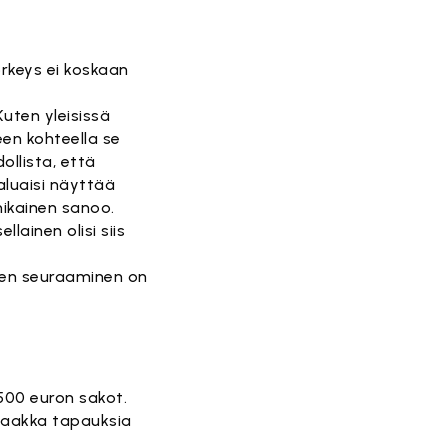
rkeys ei koskaan
Kuten yleisissä
een kohteella se
ollista, että
aluaisi näyttää
hikainen sanoo.
lainen olisi siis
iken seuraaminen on
500 euron sakot.
 saakka tapauksia