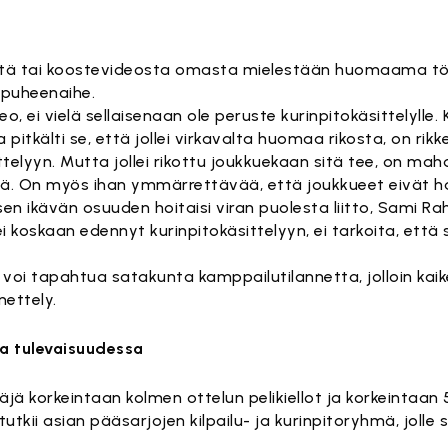
estä tai koostevideosta omasta mielestään huomaama tö
 puheenaihe.
, ei vielä sellaisenaan ole peruste kurinpitokäsittelylle. 
pitkälti se, että jollei virkavalta huomaa rikosta, on rikk
elyyn. Mutta jollei rikottu joukkuekaan sitä tee, on mahd
ättä. On myös ihan ymmärrettävää, että joukkueet eivät h
sen ikävän osuuden hoitaisi viran puolesta liitto, Sami Ra
koskaan edennyt kurinpitokäsittelyyn, ei tarkoita, että sel
 voi tapahtua satakunta kamppailutilannetta, jolloin ka
nettely.
ta tulevaisuudessa
jä korkeintaan kolmen ottelun pelikiellot ja korkeintaan 
kii asian pääsarjojen kilpailu- ja kurinpitoryhmä, jolle