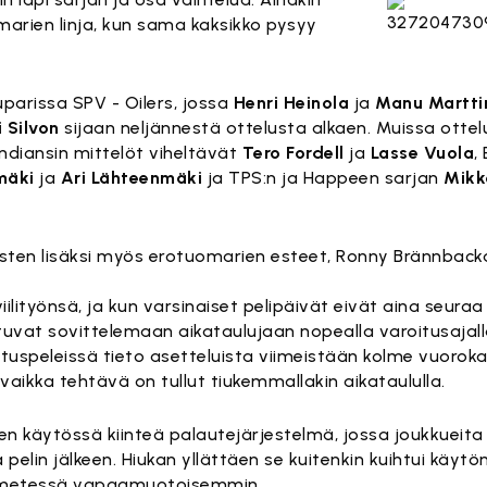
rien linja, kun sama kaksikko pysyy
uparissa SPV - Oilers, jossa
Henri Heinola
ja
Manu Martti
 Silvon
sijaan neljännestä ottelusta alkaen. Muissa ott
 Indiansin mittelöt viheltävät
Tero Fordell
ja
Lasse Vuola
,
mäki
ja
Ari Lähteenmäki
ja TPS:n ja Happeen sarjan
Mikk
usten lisäksi myös erotuomarien esteet, Ronny Brännbac
ilityönsä, ja kun varsinaiset pelipäivät eivät aina seuraa
utuvat sovittelemaan aikataulujaan nopealla varoitusajal
uspeleissä tieto asetteluista viimeistään kolme vuorok
vaikka tehtävä on tullut tiukemmallakin aikataululla.
tten käytössä kiinteä palautejärjestelmä, jossa joukkueita
pelin jälkeen. Hiukan yllättäen se kuitenkin kuihtui käytö
ilmetessä vapaamuotoisemmin.