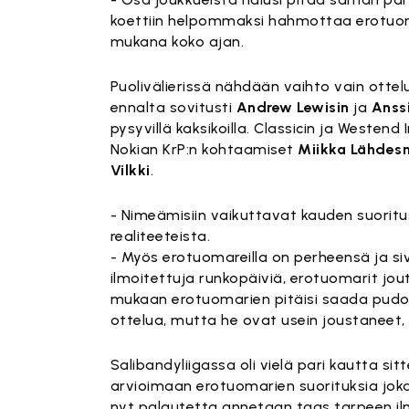
koettiin helpommaksi hahmottaa erotuoma
mukana koko ajan.
Puolivälierissä nähdään vaihto vain ottel
ennalta sovitusti
Andrew Lewisin
ja
Anssi
pysyvillä kaksikoilla. Classicin ja Westend
Nokian KrP:n kohtaamiset
Miikka Lähdes
Vilkki
.
- Nimeämisiin vaikuttavat kauden suorit
realiteeteista.
- Myös erotuomareilla on perheensä ja sivi
ilmoitettuja runkopäiviä, erotuomarit jo
mukaan erotuomarien pitäisi saada pudot
ottelua, mutta he ovat usein joustaneet, 
Salibandyliigassa oli vielä pari kautta si
arvioimaan erotuomarien suorituksia joka 
nyt palautetta annetaan taas tarpeen 