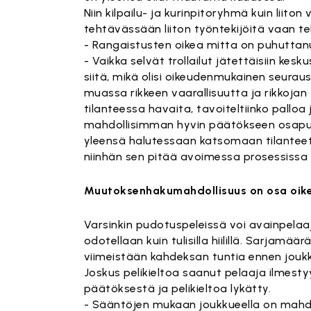
Niin kilpailu- ja kurinpitoryhmä kuin liito
tehtävässään liiton työntekijöitä vaan t
- Rangaistusten oikea mitta on puhuttan
- Vaikka selvät trollailut jätettäisiin ke
siitä, mikä olisi oikeudenmukainen seurau
muassa rikkeen vaarallisuutta ja rikkojan 
tilanteessa havaita, tavoiteltiinko palloa
mahdollisimman hyvin päätökseen osapuolt
yleensä halutessaan katsomaan tilanteet
niinhän sen pitää avoimessa prosessissa o
Muutoksenhakumahdollisuus on osa oik
Varsinkin pudotuspeleissä voi avainpelaaja
odotellaan kuin tulisilla hiilillä. Sarj
viimeistään kahdeksan tuntia ennen jouk
Joskus pelikieltoa saanut pelaaja ilmestyy
päätöksestä ja pelikieltoa lykätty.
- Sääntöjen mukaan joukkueella on mahd