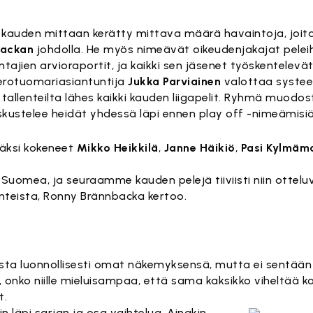
 kauden mittaan kerätty mittava määrä havaintoja, joita 
backan
johdolla. He myös nimeävät oikeudenjakajat peleih
ajien arvioraportit, ja kaikki sen jäsenet työskentelevä
 erotuomariasiantuntija
Jukka Parviainen
valottaa systee
i tallenteilta lähes kaikki kauden liigapelit. Ryhmä muod
skustelee heidät yhdessä läpi ennen play off -nimeämisiä
äksi kokeneet
Mikko Heikkilä
,
Janne Häikiö
,
Pasi Kylmäm
ta Suomea, ja seuraamme kauden pelejä tiiviisti niin ottelu
nteista, Ronny Brännbacka kertoo.
ista luonnollisesti omat näkemyksensä, mutta ei sentään
tu, onko niille mieluisampaa, että sama kaksikko viheltää 
t.
 läpi sarjan ja osa vaihtelua. Ainakin