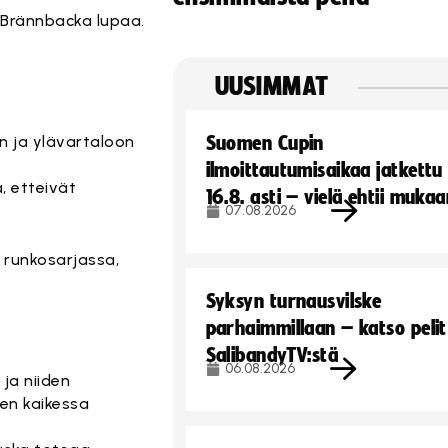
 Brännbacka lupaa.
UUSIMMAT
n ja ylävartaloon
Suomen Cupin
ilmoittautumisaikaa jatkettu
, etteivät
16.8. asti – vielä ehtii muka
07.08.2026
n runkosarjassa,
Syksyn turnausvilske
parhaimmillaan – katso pelit
SalibandyTV:stä
06.08.2026
ja niiden
een kaikessa