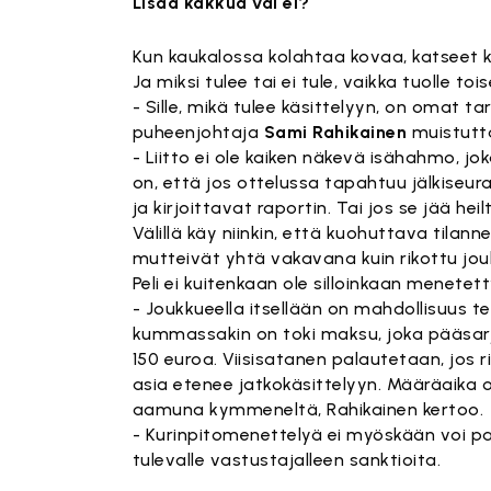
Lisää kakkua vai ei?
Kun kaukalossa kolahtaa kovaa, katseet kä
Ja miksi tulee tai ei tule, vaikka tuolle toisel
- Sille, mikä tulee käsittelyyn, on omat t
puheenjohtaja
Sami Rahikainen
muistutt
- Liitto ei ole kaiken näkevä isähahmo, jok
on, että jos ottelussa tapahtuu jälkiseu
ja kirjoittavat raportin. Tai jos se jää h
Välillä käy niinkin, että kuohuttava tilan
mutteivät yhtä vakavana kuin rikottu joukk
Peli ei kuitenkaan ole silloinkaan menetett
- Joukkueella itsellään on mahdollisuus 
kummassakin on toki maksu, joka pääsarj
150 euroa. Viisisatanen palautetaan, jos 
asia etenee jatkokäsittelyyn. Määräaika o
aamuna kymmeneltä, Rahikainen kertoo.
- Kurinpitomenettelyä ei myöskään voi pann
tulevalle vastustajalleen sanktioita.