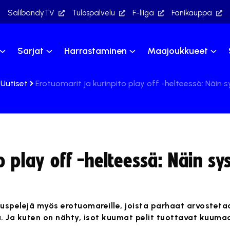
SalibandyTV
Tulospalvelu
F-liiga
Fanikauppa
Sarjat
Harrastaminen
Maajoukkueet
Uutiset
Erotuomarit ja kurinpito play off -helteessä: Näin s
o play off -helteessä: Näin sy
tuspelejä myös erotuomareille, joista parhaat arvostet
. Ja kuten on nähty, isot kuumat pelit tuottavat kuumaa