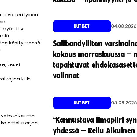
arvioi erityinen
in.
04.08.2026
UUTISET
t myös itse
miä.
Salibandyliiton varsinain
ostaa käsityksensä
.
kokous marraskuussa – 
tapahtuvat ehdokasasette
aa
,
Jouni
valinnat
valvojina kuin
05.08.2026
UUTISET
 veto-oikeutta
“Kannustava ilmapiiri sy
koko ottelusarjan
yhdessä – Reilu Aikuinen 