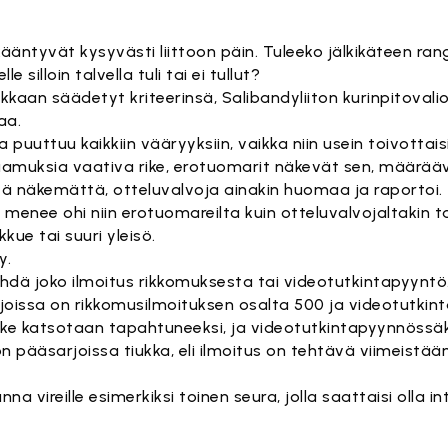
äntyvät kysyvästi liittoon päin. Tuleeko jälkikäteen rang
le silloin talvella tuli tai ei tullut?
arkkaan säädetyt kriteerinsä, Salibandyliiton kurinpitoval
aa.
a puuttuu kaikkiin vääryyksiin, vaikka niin usein toivottai
raamuksia vaativa rike, erotuomarit näkevät sen, määrää
eiltä näkemättä, otteluvalvoja ainakin huomaa ja raportoi.
ne menee ohi niin erotuomareilta kuin otteluvalvojaltakin 
ue tai suuri yleisö.
y.
tehdä joko ilmoitus rikkomuksesta tai videotutkintapyynt
oissa on rikkomusilmoituksen osalta 500 ja videotutkin
rike katsotaan tapahtuneeksi, ja videotutkintapyynnössäk
n pääsarjoissa tiukka, eli ilmoitus on tehtävä viimeistään
a vireille esimerkiksi toinen seura, jolla saattaisi olla i