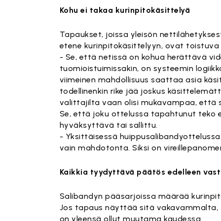
Kohu ei takaa kurinpitokäsittelyä
Tapaukset, joissa yleisön nettilähetyks
etene kurinpitokäsittelyyn, ovat toistuva
- Se, että netissä on kohua herättävä video
tuomioistuimissakin, on systeemin logiikka 
viimeinen mahdollisuus saattaa asia käsitt
todellinenkin rike jää joskus käsittelem
valittajilta vaan olisi mukavampaa, että 
Se, että joku ottelussa tapahtunut teko ei 
hyväksyttävä tai sallittu.
- Yksittäisessä huippusalibandyottelussa
vain mahdotonta. Siksi on vireillepanome
Kaikkia tyydyttävä päätös edelleen vas
Salibandyn pääsarjoissa määrää kurinpitä
Jos tapaus näyttää sitä vakavammalta, tut
on yleensä ollut muutama kaudessa.