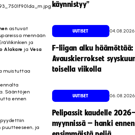
käynnistyy”
nen
astuvat
04.08.2026
UUTISET
elupareissa mennään
 EräViikinkien ja
F-liigan alku häämöttää:
o Alakare
ja
Vesa
Avauskierrokset syyskuu
toisella viikolla
ka muistuttaa
 ennalta
la. Sääntöjen
06.08.2026
UUTISET
autta ennen
Pelipassit kaudelle 2026
 pyydettiin
myynnissä – hanki ennen
n puutteeseen, ja
ensimmäistä peliä