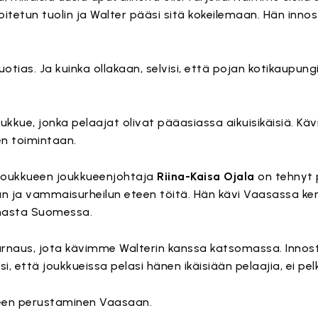
itetun tuolin ja Walter pääsi sitä kokeilemaan. Hän innostu
uotias. Ja kuinka ollakaan, selvisi, että pojan kotikaupung
ukkue, jonka pelaajat olivat pääasiassa aikuisikäisiä. K
n toimintaan.
joukkueen joukkueenjohtaja
Riina-Kaisa Ojala
on tehnyt p
n ja vammaisurheilun eteen töitä. Hän kävi Vaasassa k
nnasta Suomessa.
turnaus, jota kävimme Walterin kanssa katsomassa. Innos
, että joukkueissa pelasi hänen ikäisiään pelaajia, ei pel
ueen perustaminen Vaasaan.