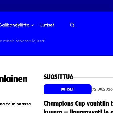
Salibandyliitto
Uutiset
in missä tahansa lajissa”
SUOSITTUA
nlainen
02.08.2026
UUTISET
Champions Cup vauhtiin 
ana toiminnassa.
kuussa – lipunmyynti jo 