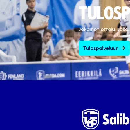
TULOSP
Jokainen ottelu. Joka
Tulospalveluun