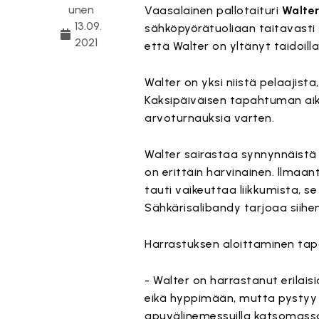
unen
Vaasalainen pallotaituri
Walte
13.09.
sähköpyörätuoliaan taitavasti s
2021
että Walter on yltänyt taidoil
Walter on yksi niistä pelaajista
Kaksipäiväisen tapahtuman aika
arvoturnauksia varten.
Walter sairastaa synnynnäistä 
on erittäin harvinainen. llmaa
tauti vaikeuttaa liikkumista, s
Sähkärisalibandy tarjoaa siihe
Harrastuksen aloittaminen tap
- Walter on harrastanut erilai
eikä hyppimään, mutta pystyy 
apuvälinemessuilla katsomassa, 