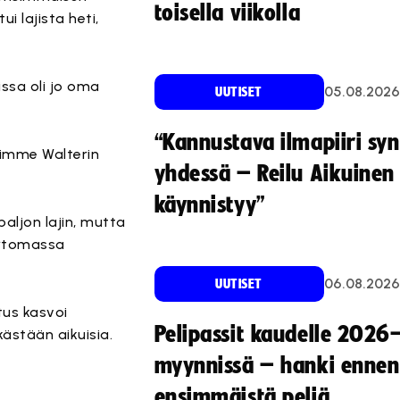
toisella viikolla
i lajista heti,
issa oli jo oma
05.08.2026
UUTISET
“Kannustava ilmapiiri sy
ävimme Walterin
yhdessä – Reilu Aikuinen 
käynnistyy”
aljon lajin, mutta
ertomassa
06.08.2026
UUTISET
tus kasvoi
Pelipassit kaudelle 2026
kästään aikuisia.
myynnissä – hanki ennen
ensimmäistä peliä