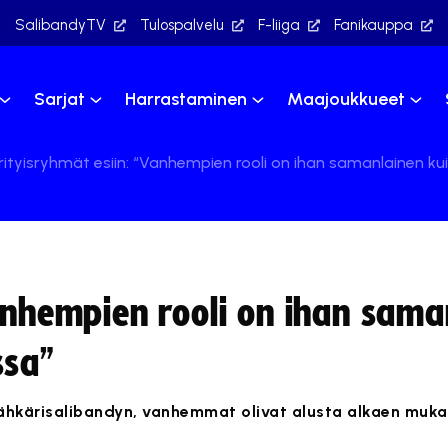
SalibandyTV
Tulospalvelu
F-liiga
Fanikauppa
Sarjat
Harrastaminen
Maajoukkueet
rityisryhmät esiin: “Vanhempien rooli on ihan samanlainen ku
Vanhempien rooli on ihan sama
ssa”
sähkärisalibandyn, vanhemmat olivat alusta alkaen muk