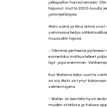
jalkapallon harrastamisen. Oli
hiipunut, mutta 2000-luvulla se
junioripelaajaa.
Mats isänä ja Nina äitinä ovat
vammaisurheilija sähkärisalib
muussakin lajissa.
- Olemme perheenä pyrkineet s
esimerkiksi matkustelleet pal
lajit, jopa enemmän. Vanhempie
Kun Walteria kaksi vuotta vanhe
on isä Mats siirtynyt kokonaan
valmentajana.
- Walter on kentällä hyvin kesk
muiden otteluita ja haluaa opp