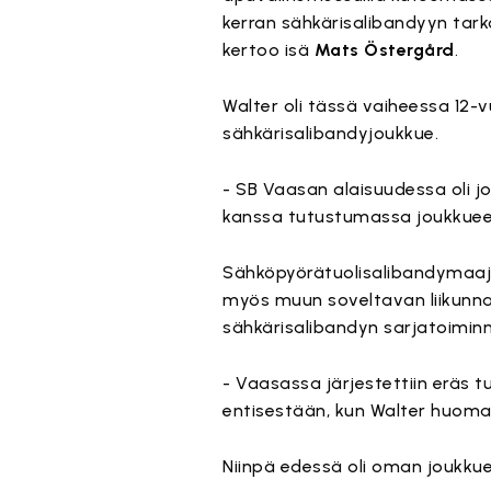
kerran sähkärisalibandyyn tarko
kertoo isä
Mats
Östergård
.
Walter oli tässä vaiheessa 12-v
sähkärisalibandyjoukkue.
- SB Vaasan alaisuudessa oli jo
kanssa tutustumassa joukkuee
Sähköpyörätuolisalibandymaa
myös muun soveltavan liikunna
sähkärisalibandyn sarjatoimi
- Vaasassa järjestettiin eräs 
entisestään, kun Walter huomasi
Niinpä edessä oli oman joukk