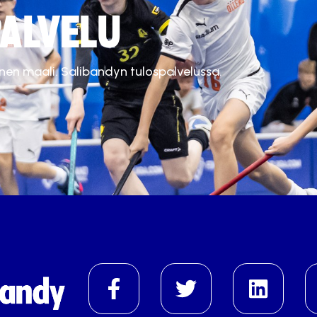
ALVELU
inen maali. Salibandyn tulospalvelussa.