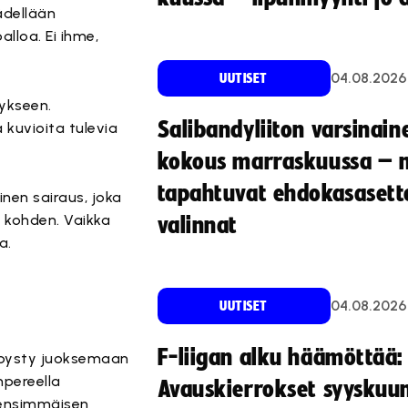
ädellään
alloa. Ei ihme,
04.08.2026
UUTISET
tykseen.
Salibandyliiton varsinain
 kuvioita tulevia
kokous marraskuussa – 
tapahtuvat ehdokasasette
nen sairaus, joka
a kohden. Vaikka
valinnat
a.
04.08.2026
UUTISET
F-liigan alku häämöttää:
i pysty juoksemaan
mpereella
Avauskierrokset syyskuu
ä ensimmäisen