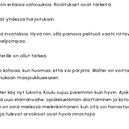
la on erilaisia vahvuuksia. Roolitukset ovat tärkeitä.
t yhdessä harjoituksiin.
invataksia. Hyvä niin, sillä painava pelituoli vaatii riittä
 helpompaa.
rille on ollut tärkeä.
to kohoaa, kun huomaa, että voi pärjätä. Walter on voitt
 mukaan maajoukkueeseen.
ter käy nyt lukiota. Koulu sujuu paremmin kuin hyvin. Ajoko
sä uusi elämänvaihe, opiskeluelämän aloittaminen ja kot
ji on siinä mielessä mielenkiintoinen, kun sitä voi harrast
 tulevat arvokisat ovat hyviä innostajia.