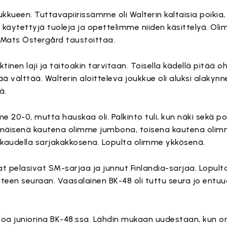
ueen. Tuttavapiirissämme oli Walterin kaltaisia poikia, 
ytettyjä tuoleja ja opettelimme niiden käsittelyä. Ol
 Mats Östergård taustoittaa.
tinen laji ja taitoakin tarvitaan. Toisella kädellä pitää oh
tää välttää. Walterin aloitteleva joukkue oli aluksi alaky
ä.
 20-0, mutta hauskaa oli. Palkinto tuli, kun näki sekä p
mmäisenä kautena olimme jumbona, toisena kautena oli
a kaudella sarjakakkosena. Lopulta olimme ykkösenä.
 pelasivat SM-sarjaa ja junnut Finlandia-sarjaa. Lopu
uteen seuraan. Vaasalainen BK-48 oli tuttu seura jo ent
lloa juniorina BK-48:ssa. Lähdin mukaan uudestaan, kun om