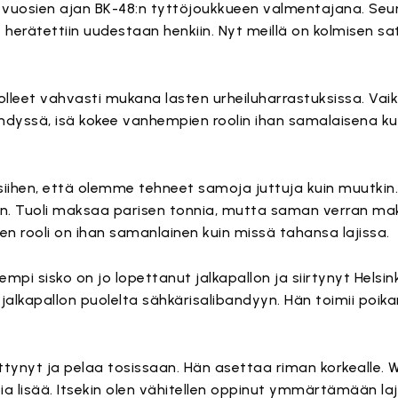
n vuosien ajan BK-48:n tyttöjoukkueen valmentajana. Seur
 herätettiin uudestaan henkiin. Nyt meillä on kolmisen s
 olleet vahvasti mukana lasten urheiluharrastuksissa. Vai
andyssä, isä kokee vanhempien roolin ihan samalaisena k
iihen, että olemme tehneet samoja juttuja kuin muutki
jon. Tuoli maksaa parisen tonnia, mutta saman verran m
n rooli on ihan samanlainen kuin missä tahansa lajissa.
mpi sisko on jo lopettanut jalkapallon ja siirtynyt Helsin
 jalkapallon puolelta sähkärisalibandyyn. Hän toimii poik
ittynyt ja pelaa tosissaan. Hän asettaa riman korkealle. 
ia lisää. Itsekin olen vähitellen oppinut ymmärtämään la