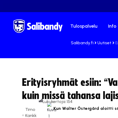
Tulospalvelu
Info
Salibandy.fi
Uutiset
E
Erityisryhmät esiin: “
kuin missä tahansa laji
Lukukertoja:
154
Kun Walter Östergård aloitti 
Timo
Kankk