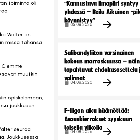
an toiminta oli
“Kannustava ilmapiiri syntyy
ataa
yhdessä – Reilu Aikuinen -pil
käynnistyy”
05.08.2026
kka Walter on
uin missä tahansa
Salibandyliiton varsinainen
kokous marraskuussa – näin
n. Olemme
tapahtuvat ehdokasasettelu 
aksavat muutkin
valinnat
04.08.2026
kiin opiskelemaan,
ansa joukkueen
F-liigan alku häämöttää:
Avauskierrokset syyskuun
toisella viikolla
Walter seuraa
04.08.2026
jia. Joukkueessa