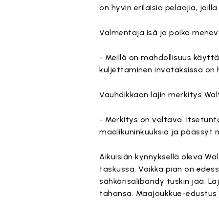
on hyvin erilaisia pelaajia, joil
Valmentaja isä ja poika menevä
- Meillä on mahdollisuus käyttää 
kuljettaminen invataksissa on
Vauhdikkaan lajin merkitys Walte
- Merkitys on valtava. Itsetun
maalikuninkuuksia ja päässyt
Aikuisiän kynnyksellä oleva Wal
taskussa. Vaikka pian on edes
sähkärisalibandy tuskin jää. La
tahansa. Maajoukkue-edustus ja