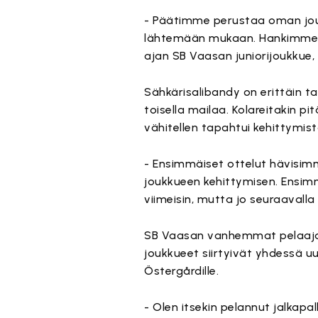
- Päätimme perustaa oman joukk
lähtemään mukaan. Hankimme kä
ajan SB Vaasan juniorijoukkue,
Sähkärisalibandy on erittäin tak
toisella mailaa. Kolareitakin pi
vähitellen tapahtui kehittymist
- Ensimmäiset ottelut hävisimme
joukkueen kehittymisen. Ensi
viimeisin, mutta jo seuraavall
SB Vaasan vanhemmat pelaajat
joukkueet siirtyivät yhdessä u
Östergårdille.
- Olen itsekin pelannut jalkapa