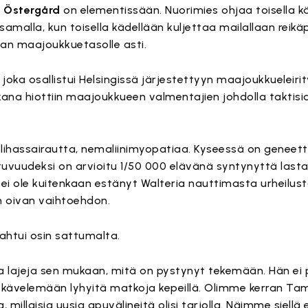
r Östergård
on elementissään. Nuorimies ohjaa toisella k
amalla, kun toisella kädellään kuljettaa mailallaan reikäp
laan maajoukkuetasolle asti.
, joka osallistui Helsingissä järjestettyyn maajoukkueleiri
na hiottiin maajoukkueen valmentajien johdolla taktisia
lihassairautta, nemaliinimyopatiaa. Kyseessä on geneetti
ntuvuudeksi on arvioitu 1/50 000 elävänä syntynyttä last
e ei ole kuitenkaan estänyt Walteria nauttimasta urheilust
n oivan vaihtoehdon.
ahtui osin sattumalta.
sia lajeja sen mukaan, mitä on pystynyt tekemään. Hän e
kävelemään lyhyitä matkoja kepeillä. Olimme kerran Ta
millaisia uusia apuvälineitä olisi tarjolla. Näimme siell