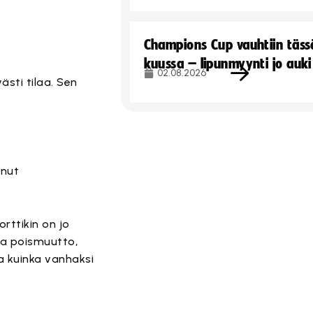
Champions Cup vauhtiin täss
kuussa – lipunmyynti jo auki
02.08.2026
västi tilaa. Sen
anut
rttikin on jo
oa poismuutto,
aa kuinka vanhaksi