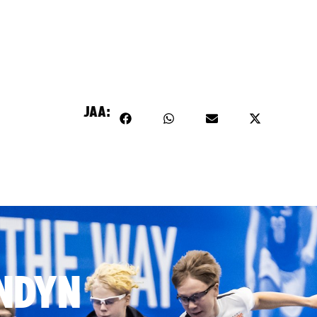
JAA:
NDYN