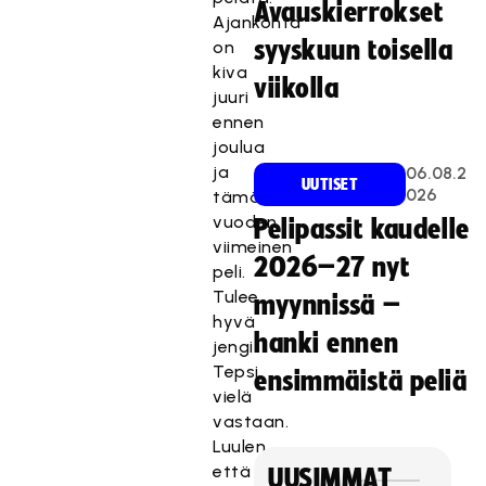
Avauskierrokset
Ajankohta
syyskuun toisella
on
kiva
viikolla
juuri
ennen
joulua
ja
06.08.2
UUTISET
026
tämän
vuoden
Pelipassit kaudelle
viimeinen
2026–27 nyt
peli.
Tulee
myynnissä –
hyvä
hanki ennen
jengi
Tepsi
ensimmäistä peliä
vielä
vastaan.
Luulen,
että
UUSIMMAT