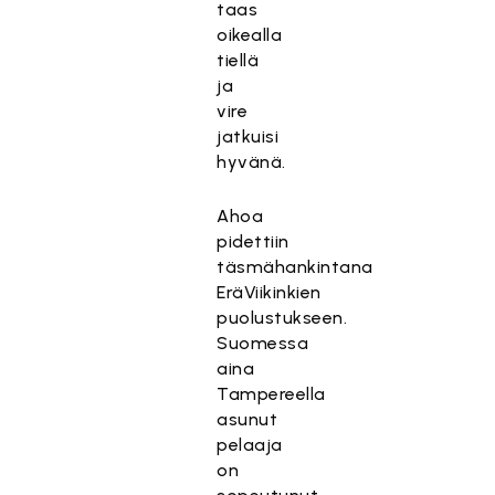
taas
oikealla
tiellä
ja
vire
jatkuisi
hyvänä.
Ahoa
pidettiin
täsmähankintana
EräViikinkien
puolustukseen.
Suomessa
aina
Tampereella
asunut
pelaaja
on