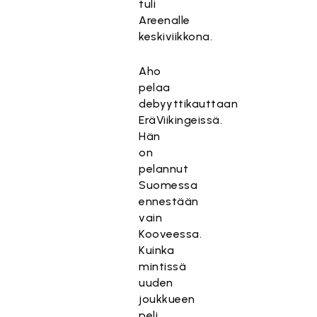
tuli
Areenalle
keskiviikkona.
Aho
pelaa
debyyttikauttaan
EräViikingeissä.
Hän
on
pelannut
Suomessa
ennestään
vain
Kooveessa.
Kuinka
mintissä
uuden
joukkueen
peli