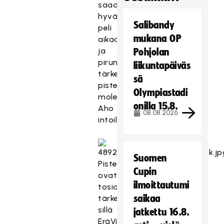
saadaan
hyvä
Salibandy
peli
mukana OP
aikaan
ja
Pohjolan
pirun
liikuntapäiväs
tärkeät
sä
pisteet
Olympiastadi
molemmille,
onilla 15.8.
Aho
08.08.2026
intoili.
Suomen
Pisteet
Cupin
ovat
ilmoittautumi
tosiaankin
saikaa
tärkeät,
sillä
jatkettu 16.8.
EräViikingit