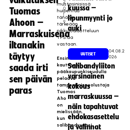
vaikutuksen
2
mustasinisissä
kuussa –
0
Tuomas
huipentuu
1
lipunmyynti jo
tänään
Ahoon –
9
tärkeään
auki
pikkujouluotteluun
Marraskuisena
TPS:aa
iltanakin
vastaan.
04.08.2
täytyy
UUTISET
026
Ensimmäistä
kauttaan
Salibandyliiton
saada irti
pääkaupunkiseudulla
varsinainen
sen päivän
pelaava
tamperelaispuolustaja
kokous
paras
Tuomas
marraskuussa –
Aho
on
näin tapahtuvat
mielissään,
ehdokasasettelu
kun
salibandyvuosi
ja valinnat