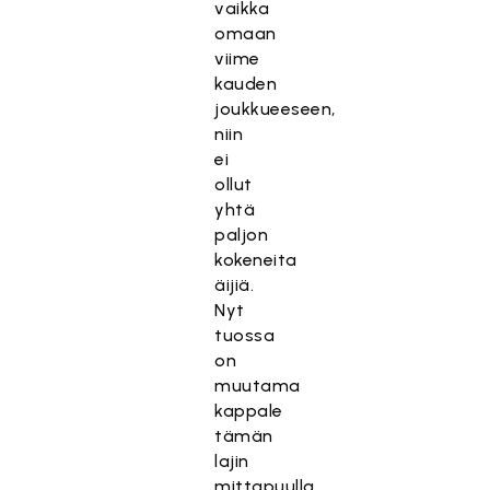
vaikka
omaan
viime
kauden
joukkueeseen,
niin
ei
ollut
yhtä
paljon
kokeneita
äijiä.
Nyt
tuossa
on
muutama
kappale
tämän
lajin
mittapuulla