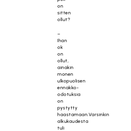
on
sitten
ollut?
–
Ihan
ok
on
ollut,
ainakin
monen
ulkopuolisen
ennakko-
odotuksia
on
pystytty
haastamaan.Varsinkin
alkukaudesta
tuli