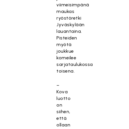
viimeisimpänä
maukas
ryöstöretki
Jyväskylään
lauantaina.
Pisteiden
myötä
joukkue
komeilee
sarjataulukossa
toisena.
–
Kova
luotto
on
siihen,
että
ollaan