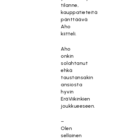
tilanne,
kauppatieteitä
pänttäävä
Aho
kiitteli.
Aho
onkin
solahtanut
ehkä
taustansakin
ansiosta
hyvin
EräViikinkien
joukkueeseen.
–
Olen
sellainen