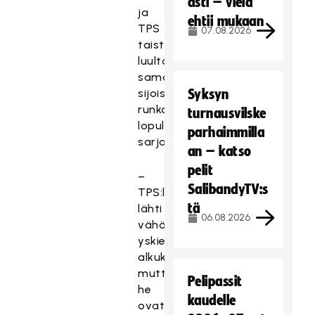
asti – vielä
ja
ehtii mukaan
TPS
07.08.2026
taistelevat
luultavasti
samoista
sijoista
Syksyn
runkosarjan
turnausvilske
lopullisessa
parhaimmilla
sarjataulukossa.
an – katso
pelit
–
SalibandyTV:s
TPS:llä
tä
lähti
06.08.2026
vähän
yskien
alkukausi,
mutta
Pelipassit
he
kaudelle
ovat