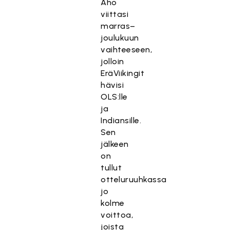
Aho
viittasi
marras–
joulukuun
vaihteeseen,
jolloin
EräViikingit
hävisi
OLS:lle
ja
Indiansille.
Sen
jälkeen
on
tullut
otteluruuhkassa
jo
kolme
voittoa,
joista