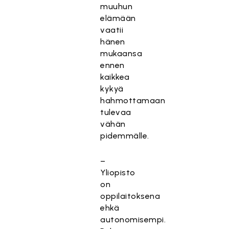
muuhun
elämään
vaatii
hänen
mukaansa
ennen
kaikkea
kykyä
hahmottamaan
tulevaa
vähän
pidemmälle.
–
Yliopisto
on
oppilaitoksena
ehkä
autonomisempi.