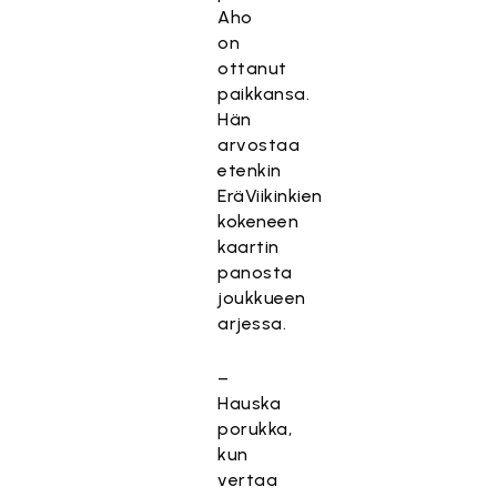
Aho
on
ottanut
paikkansa.
Hän
arvostaa
etenkin
EräViikinkien
kokeneen
kaartin
panosta
joukkueen
arjessa.
–
Hauska
porukka,
kun
vertaa