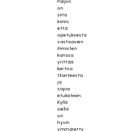
Paljon
on
siitä
kiinni,
että
opetuksesta
vastaavien
ihmisten
kanssa
yrittää
kertoa
tilanteesta
ja
sopia
etukäteen.
Kyllä
siellä
on
hyvin
ymmäretty