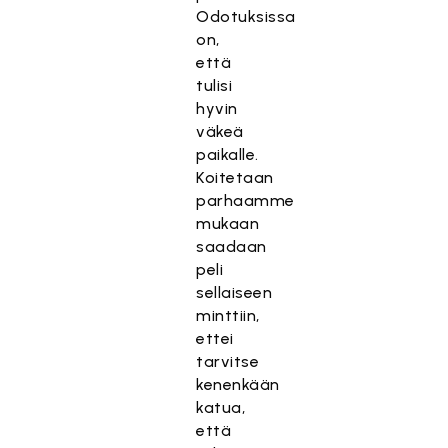
Odotuksissa
on,
että
tulisi
hyvin
väkeä
paikalle.
Koitetaan
parhaamme
mukaan
saadaan
peli
sellaiseen
minttiin,
ettei
tarvitse
kenenkään
katua,
että