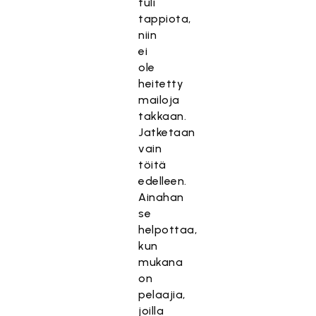
tuli
tappiota,
niin
ei
ole
heitetty
mailoja
takkaan.
Jatketaan
vain
töitä
edelleen.
Ainahan
se
helpottaa,
kun
mukana
on
pelaajia,
joilla