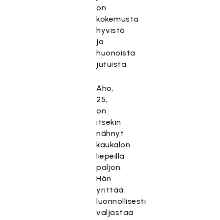
on
kokemusta
hyvistä
ja
huonoista
jutuista.
Aho,
25,
on
itsekin
nähnyt
kaukalon
liepeillä
paljon.
Hän
yrittää
luonnollisesti
valjastaa