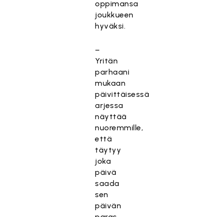
oppimansa
joukkueen
hyväksi.
–
Yritän
parhaani
mukaan
päivittäisessä
arjessa
näyttää
nuoremmille,
että
täytyy
joka
päivä
saada
sen
päivän
paras