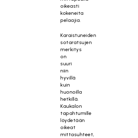
oikeasti
kokeneita
pelaajia.
Karaistuneiden
sotaratsujen
merkitys
on
suuri
niin
hyvillä
kuin
huonoilla
hetkillä.
Kaukalon
tapahtumille
löydetään
oikeat
mittasuhteet,