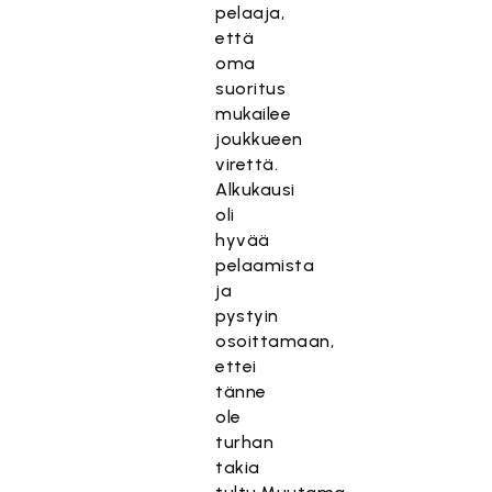
pelaaja,
että
oma
suoritus
mukailee
joukkueen
virettä.
Alkukausi
oli
hyvää
pelaamista
ja
pystyin
osoittamaan,
ettei
tänne
ole
turhan
takia