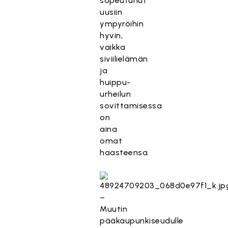
sopeutunut
uusiin
ympyröihin
hyvin,
vaikka
siviilielämän
ja
huippu-
urheilun
sovittamisessa
on
aina
omat
haasteensa.
–
Muutin
pääkaupunkiseudulle