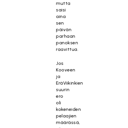
mutta
saisi
aina
sen
päivän
parhaan
panoksen
raavittua.
Jos
Kooveen
ja
EräViikinkien
suurin
ero
oli
kokeneiden
pelaajien
määrässä,