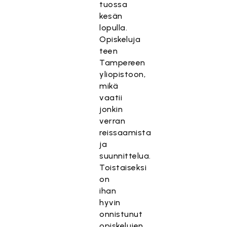
tuossa
kesän
lopulla.
Opiskeluja
teen
Tampereen
yliopistoon,
mikä
vaatii
jonkin
verran
reissaamista
ja
suunnittelua.
Toistaiseksi
on
ihan
hyvin
onnistunut
opiskelujen