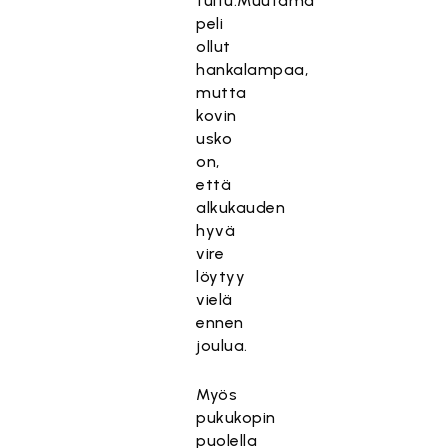
tultu.Muutama
peli
ollut
hankalampaa,
mutta
kovin
usko
on,
että
alkukauden
hyvä
vire
löytyy
vielä
ennen
joulua.
Myös
pukukopin
puolella