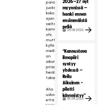
2026–27 nyt
parantaneet
myynnissä –
juoksuaan
koko
hanki ennen
ajan.Yrittävät
ensimmäistä
sieltä
peliä
kammeta
06.08.2026
ohi,
mutta
kyllä
meillä
“Kannustava
on
ilmapiiri
aikomuksena
syntyy
pitää
yhdessä –
heidät
Reilu
takana.
Aikuinen -
pilotti
Aho
uskoo,
käynnistyy”
05.08.2026
että