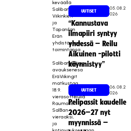
keväällä
05.08.2
SalibandySeura
UUTISET
026
Viikinkien
“Kannustava
ja
Tapanilan
ilmapiiri syntyy
Erän
yhdessä – Reilu
yhdistäessä
toimintansa.
Aikuinen -pilotti
Salibandyliiga-
käynnistyy”
avauksenesa
EräViikingit
matkustaa
06.08.2
18.9.
UUTISET
026
vierasottelulla
Pelipassit kaudelle
Raumalle
SalBan
2026–27 nyt
vieraaksi,
myynnissä –
ja
kotiavauksessaan