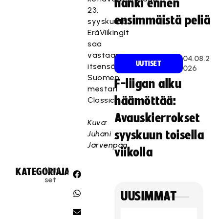
hanki ennen
23.
ensimmäistä peliä
syyskuuta
EräViikingit
saa
vastaansa
04.08.2
UUTISET
itsensä
026
Suomen
F-liigan alku
mestari
häämöttää:
Classicin.
Avauskierrokset
Kuva:
syyskuun toisella
Juhani
Järvenpää
viikolla
Uuti
KATEGORIA:
JAA:
set
UUSIMMAT