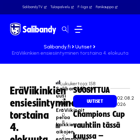
SalibandyTV
Tulospalvelu
F-liiga
Fanikauppa
Salibandy.fi
Uutiset
EräViikinkien ensiesiintyminen torstaina 4. elokuuta
Lukukertoja:
158
EräViikinkien
Salibandyliigan
SUOSITTUA
0
uusi
02.08.2
ensiesiintyminen
2
UUTISET
fuusioseura
026
.
EräViikingit
torstaina
Champions Cup
0
pelaa
8
vauhtiin tässä
kaikkien
4.
.
aikojen
kuussa –
2
elokuuta
ensimmäisen