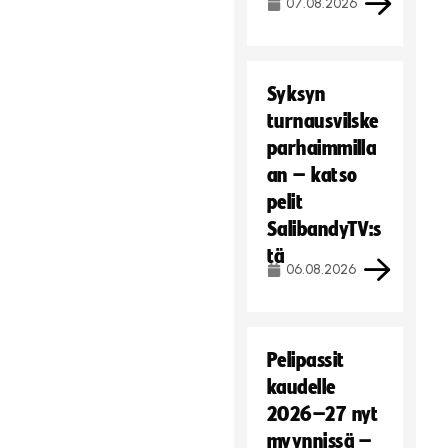
07.08.2026
Syksyn
turnausvilske
parhaimmilla
an – katso
pelit
SalibandyTV:s
tä
06.08.2026
Pelipassit
kaudelle
2026–27 nyt
myynnissä –