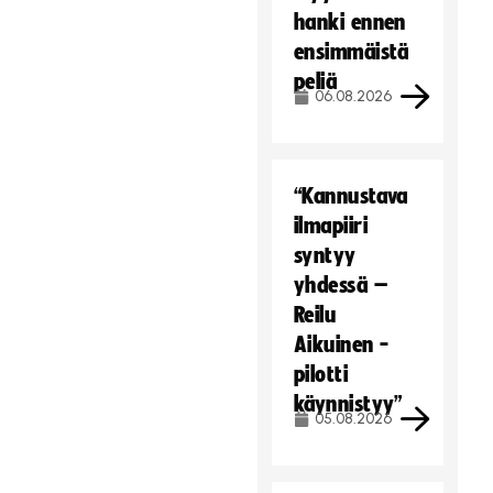
hanki ennen
ensimmäistä
peliä
06.08.2026
“Kannustava
ilmapiiri
syntyy
yhdessä –
Reilu
Aikuinen -
pilotti
käynnistyy”
05.08.2026