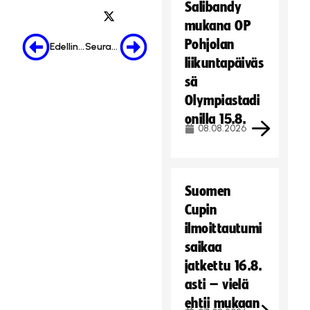
Salibandy
mukana OP
Pohjolan
Edellinen
Seuraava
liikuntapäiväs
sä
Olympiastadi
onilla 15.8.
08.08.2026
Suomen
Cupin
ilmoittautumi
saikaa
jatkettu 16.8.
asti – vielä
ehtii mukaan