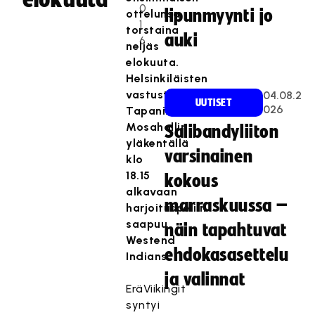
0
lipunmyynti jo
ottelunsa
1
torstaina
auki
6
neljäs
elokuuta.
Helsinkiläisten
vastustajaksi
04.08.2
UUTISET
026
Tapanilan
Mosahallin
Salibandyliiton
yläkentällä
varsinainen
klo
18.15
kokous
alkavaan
marraskuussa –
harjoituspeliin
saapuu
näin tapahtuvat
Westend
ehdokasasettelu
Indians.
ja valinnat
EräViikingit
syntyi