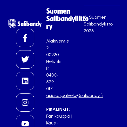
Suomen
© Suomen
Salibandyliitto
Salibandyliitto
ry
2026
Alakiventie
2,
00920
Helsinki
P.
0400-
529
017
asiakaspalvelu@salibandy.fi
PIKALINKIT:
Fanikauppa
|
Kausi-