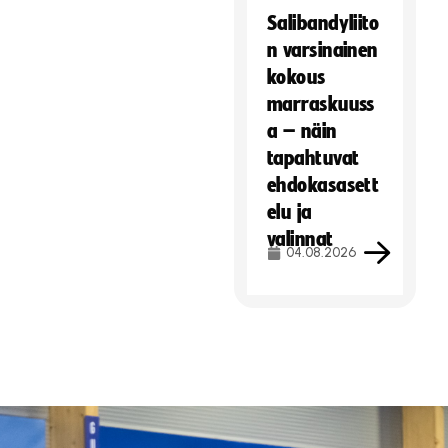
Salibandyliito
n varsinainen
kokous
marraskuuss
a – näin
tapahtuvat
ehdokasasett
elu ja
valinnat
04.08.2026