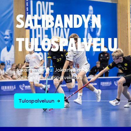
SALIBANDYN
TULOSPALVELU
Jokainen ottelu. Jokainen maali.
Salibandyn tulospalvelussa.
Tulospalveluun