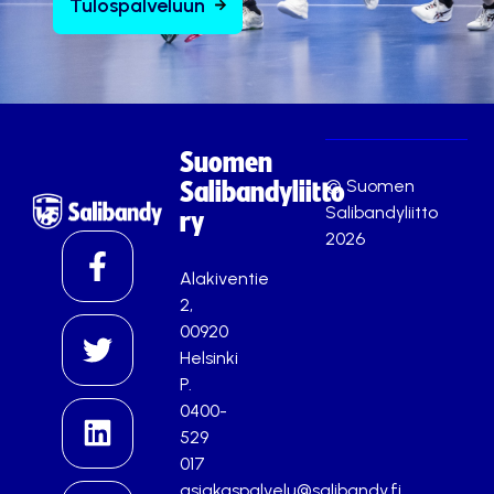
Tulospalveluun
Suomen
© Suomen
Salibandyliitto
Salibandyliitto
ry
2026
Alakiventie
2,
00920
Helsinki
P.
0400-
529
017
asiakaspalvelu@salibandy.fi