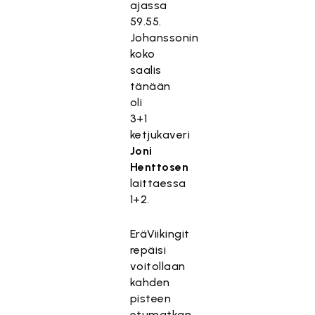
ajassa
59.55.
Johanssonin
koko
saalis
tänään
oli
3+1
ketjukaveri
Joni
Henttosen
laittaessa
1+2.
EräViikingit
repäisi
voitollaan
kahden
pisteen
etumatkan