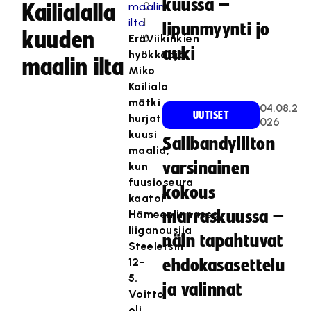
kuussa –
0
Kailialalla
1
lipunmyynti jo
kuuden
6
EräViikinkien
auki
hyökkääjä
maalin ilta
Miko
Kailiala
mätki
04.08.2
UUTISET
hurjat
026
kuusi
Salibandyliiton
maalia,
varsinainen
kun
fuusioseura
kokous
kaatoi
Hämeenlinnassa
marraskuussa –
liiganousija
näin tapahtuvat
Steelersin
12-
ehdokasasettelu
5.
ja valinnat
Voitto
oli