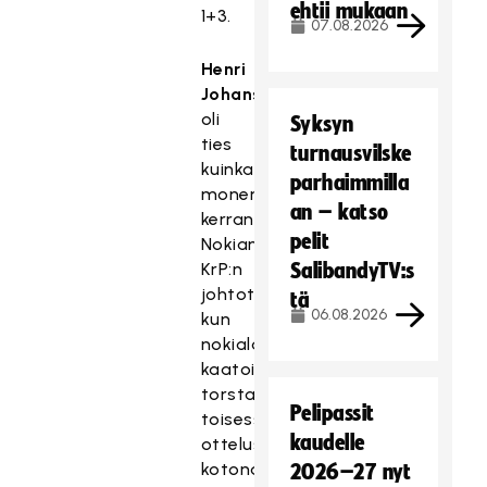
ehtii mukaan
1+3.
07.08.2026
Henri
Johansson
oli
Syksyn
ties
turnausvilske
kuinka
parhaimmilla
monennen
an – katso
kerran
pelit
Nokian
KrP:n
SalibandyTV:s
johtotähti
tä
06.08.2026
kun
nokialaiset
kaatoivat
torstain
Pelipassit
toisessa
kaudelle
ottelussa
kotonaan
2026–27 nyt