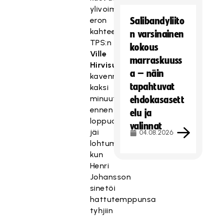
ylivoimalla
eron
Salibandyliito
kahteen.
n varsinainen
TPS:n
kokous
Ville
marraskuuss
Hirvisuon
a – näin
kavennus
tapahtuvat
kaksi
minuuttia
ehdokasasett
ennen
elu ja
loppua
valinnat
jäi
04.08.2026
lohtumaaliksi,
kun
Henri
Johansson
sinetöi
hattutemppunsa
tyhjiin