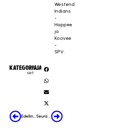
Westend
Indians
-
Happee
ja
Koovee
-
SPV.
Uuti
KATEGORIA:
JAA:
set
Edellinen
Seuraava