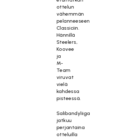
ottelun
vähemmän
pelanneeseen
Classiciin.
Hännillä
Steelers,
Koovee
ja
M-
Team
viruvat
vielä
kahdessa
pisteessä.
Salibandyliiga
jatkuu
perjantaina
otteluilla