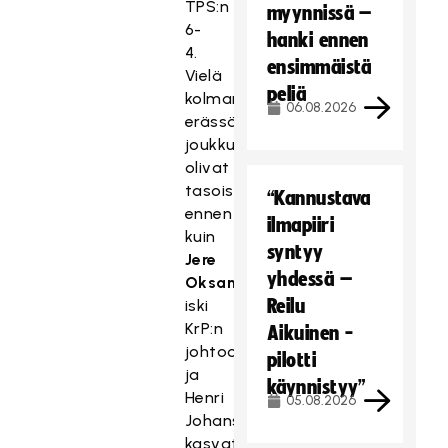
TPS:n
myynnissä –
6-
hanki ennen
4.
ensimmäistä
Vielä
peliä
kolmannessa
06.08.2026
erässä
joukkueet
olivat
tasoissa
“Kannustava
ennen
ilmapiiri
kuin
syntyy
Jere
yhdessä –
Oksanen
Reilu
iski
KrP:n
Aikuinen -
johtoon
pilotti
ja
käynnistyy”
Henri
05.08.2026
Johansson
kasvatti