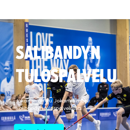
SALIBANDYN
TULOSPALVELU
Jokainen ottelu. Jokainen maali.
Salibandyn tulospalvelussa.