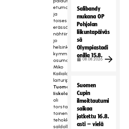
palauttivat
etumatkan,
Salibandy
ja
mukana OP
toisessa
Pohjolan
erässä
liikuntapäiväs
nähtiin
sä
jo
helsinkiläisten
Olympiastadi
kymmenes
onilla 15.8.
08.08.2026
osuma.
Miko
Kailialan
laituripari
Suomen
Tuomas
Cupin
Iiskola
oli
ilmoittautumi
torstain
saikaa
toinen
jatkettu 16.8.
tehokki
asti – vielä
saldollaan