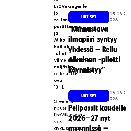
EräViikingeille
jo
05.08.2
UUTISET
seitsemäs
026
perättäinen,
“Kannustava
ja
ilmapiiri syntyy
Miko
Kailialan
yhdessä – Reilu
tehot
Aikuinen -pilotti
viimeisimmistä
neljästä
käynnistyy”
ottelusta
ovat
13+1.
06.08.2
UUTISET
026
Steelers
Pelipassit kaudelle
nousi
EräViikinkejä
2026–27 nyt
vastaan
myynnissä –
avauserässä