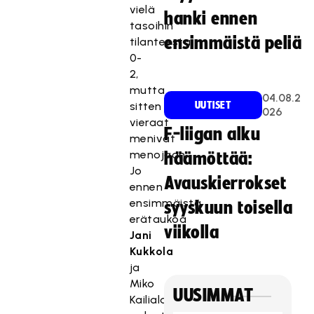
vielä
hanki ennen
tasoihin
ensimmäistä peliä
tilanteesta
0-
2,
mutta
04.08.2
sitten
UUTISET
026
vieraat
F-liigan alku
menivät
menojaan.
häämöttää:
Jo
Avauskierrokset
ennen
ensimmäistä
syyskuun toisella
erätaukoa
viikolla
Jani
Kukkola
ja
Miko
UUSIMMAT
Kailiala