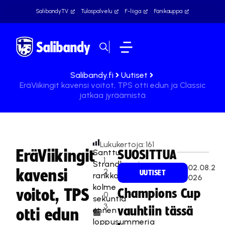
SalibandyTV
Tulospalvelu
F-liiga
Fanikauppa
Salibandy.fi
Uutiset
EräViikingit kavensi voitot, TPS otti edun ja Classic
jatkaa jyräämistä
Lukukertoja:
161
EräViikingit
Santtu
SUOSITTUA
1
Strandbergin
02.08.2
kavensi
2
UUTISET
rankkaritorjunta
026
.
kolme
voitot, TPS
Champions Cup
0
sekuntia
3
vauhtiin tässä
ennen
otti edun
.
loppusummeria