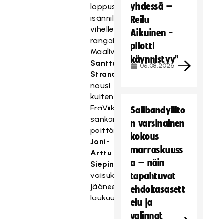
yhdessä –
loppusummeria
isännille
Reilu
vihellettiin
Aikuinen -
rangaistuslaukaus.
pilotti
Maalivahti
käynnistyy”
Santtu
05.08.2026
Strandberg
nousi
kuitenkin
EräViikinkien
Salibandyliito
sankariksi
n varsinainen
peittämällä
kokous
Joni-
marraskuuss
Arttu
a – näin
Siepin
vaisuksi
tapahtuvat
jääneen
ehdokasasett
laukauksen.
elu ja
valinnat