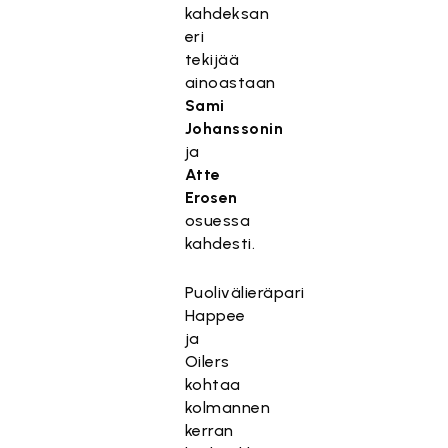
kahdeksan
eri
tekijää
ainoastaan
Sami
Johanssonin
ja
Atte
Erosen
osuessa
kahdesti.
Puolivälieräpari
Happee
ja
Oilers
kohtaa
kolmannen
kerran