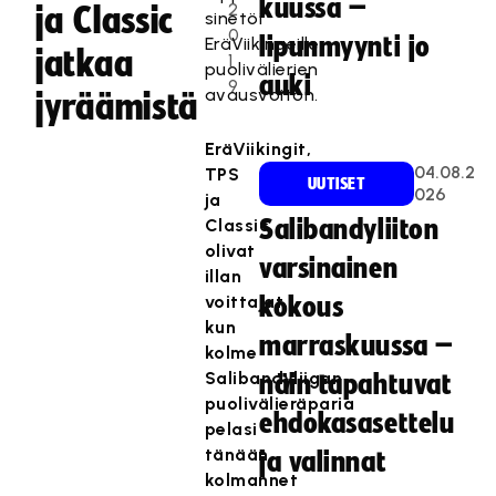
kuussa –
2
ja Classic
sinetöi
0
lipunmyynti jo
EräViikingeille
jatkaa
1
puolivälierien
auki
9
avausvoiton.
jyräämistä
EräViikingit,
04.08.2
TPS
UUTISET
026
ja
Classic
Salibandyliiton
olivat
varsinainen
illan
voittajat,
kokous
kun
marraskuussa –
kolme
Salibandyliigan
näin tapahtuvat
puolivälieräparia
ehdokasasettelu
pelasi
tänään
ja valinnat
kolmannet