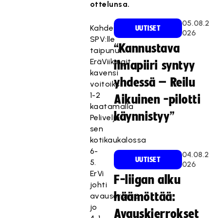
ottelunsa.
05.08.2
Kahdesti
UUTISET
026
SPV:lle
“Kannustava
taipunut
EräViikingit
ilmapiiri syntyy
kavensi
yhdessä – Reilu
voitoiksi
1-2
Aikuinen -pilotti
kaatamalla
käynnistyy”
Peliveljet
sen
kotikaukalossa
6-
04.08.2
UUTISET
5.
026
ErVi
F-liigan alku
johti
häämöttää:
avauserässä
jo
Avauskierrokset