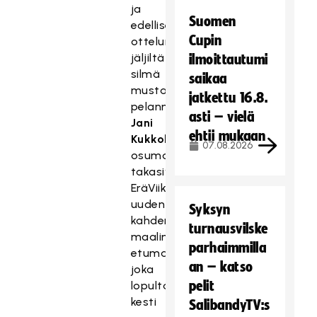
ja
Suomen
edellisen
Cupin
ottelun
jäljiltä
ilmoittautumi
silmä
saikaa
mustana
jatkettu 16.8.
pelanneen
asti – vielä
Jani
ehtii mukaan
Kukkolan
07.08.2026
osumat
takasivat
EräViikingeille
uuden
Syksyn
kahden
turnausvilske
maalin
parhaimmilla
etumatkan,
an – katso
joka
pelit
lopulta
kesti
SalibandyTV:s