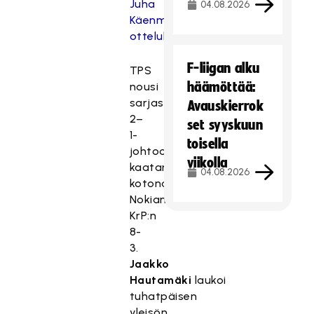
Juha
04.08.2026
Käenmäen
ottelukuviin
F-liigan alku
TPS
häämöttää:
nousi
sarjassa
Avauskierrok
2–
set syyskuun
1-
toisella
johtoon
viikolla
kaatamalla
04.08.2026
kotonaan
Nokian
KrP:n
8-
3.
Jaakko
Hautamäki
laukoi
tuhatpäisen
yleisön