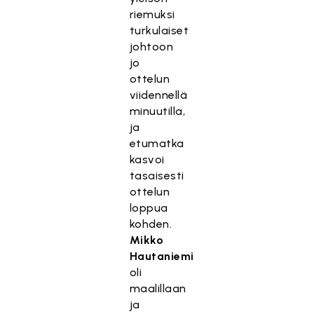
riemuksi
turkulaiset
johtoon
jo
ottelun
viidennellä
minuutilla,
ja
etumatka
kasvoi
tasaisesti
ottelun
loppua
kohden.
Mikko
Hautaniemi
oli
maalillaan
ja