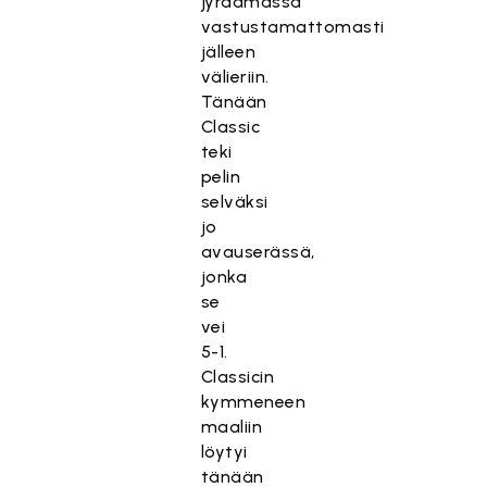
jyräämässä
vastustamattomasti
jälleen
välieriin.
Tänään
Classic
teki
pelin
selväksi
jo
avauserässä,
jonka
se
vei
5-1.
Classicin
kymmeneen
maaliin
löytyi
tänään