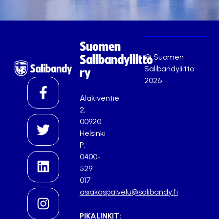
Suomen
© Suomen
Salibandyliitto
Salibandyliitto
ry
2026
Alakiventie
2,
00920
Helsinki
P.
0400-
529
017
asiakaspalvelu@salibandy.fi
PIKALINKIT: