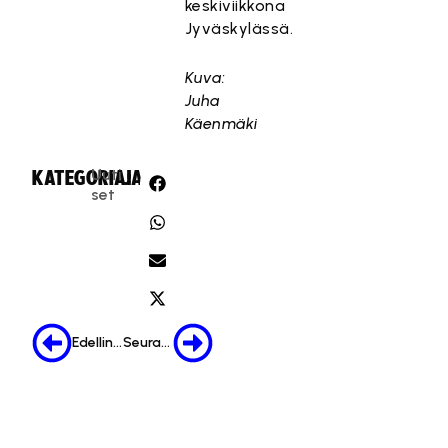
keskiviikkona
Jyväskylässä.
Kuva:
Juha
Käenmäki
Uuti
KATEGORIA:
JAA:
set
Edellinen
Seuraava