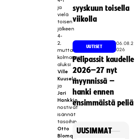
4-1
syyskuun toisella
ja
vielä
viikolla
toisen
jälkeen
4-
2,
06.08.2
UUTISET
026
mutta
kolmannen
Pelipassit kaudelle
aluksi
2026–27 nyt
Ville
Kuusela
myynnissä –
ja
hanki ennen
Jari
Hankkio
ensimmäistä peliä
nostivat
isännät
tasoihin.
Otto
UUSIMMAT
Blomqvistin