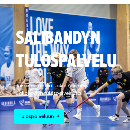
SALIBANDYN
TULOSPALVELU
Jokainen ottelu. Jokainen maali.
Salibandyn tulospalvelussa.
Tulospalveluun