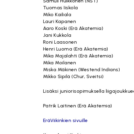
Samuli Hulkkonen (NST)
Tuomas Iiskola
Miko Kailiala
Lauri Kapanen
Aaro Koski (Erä Akatemia)
Jani Kukkola
Roni Laasonen
Henri Luoma (Erä Akatemia)
Mika Majalahti (Erä Akatemia)
Mika Moilanen
Miska Mäkinen (Westend Indians)
Mikko Sipilä (Chur, Sveitsi)
Lisäksi juniorisopimuksella liigajoukkue
Patrik Laitinen (Erä Akatemia)
EräViikinkien sivuille