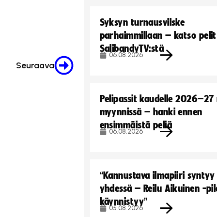
Syksyn turnausvilske
parhaimmillaan – katso pelit
SalibandyTV:stä
06.08.2026
Seuraava
Pelipassit kaudelle 2026–27
myynnissä – hanki ennen
ensimmäistä peliä
06.08.2026
“Kannustava ilmapiiri syntyy
yhdessä – Reilu Aikuinen -pil
käynnistyy”
05.08.2026