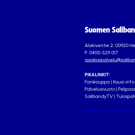
Suomen Saliband
Alakiventie 2, 00920 He
P. 0400-529 017
asiakaspalvelu@saliban
PIKALINKIT:
Fanikauppa
|
Kausi-info
Palvelusivusto
|
Pelipass
SalibandyTV
|
Tulospal