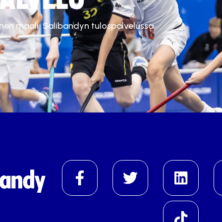
inen maali. Salibandyn tulospalvelussa.