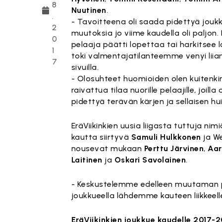
8
Nuutinen
.
.
- Tavoitteena oli saada pidettyä joukk
2
muutoksia jo viime kaudella oli paljo
0
pelaaja päätti lopettaa tai harkitsee 
1
toki valmentajatilanteemme venyi liian 
7
sivuilla.
- Olosuhteet huomioiden olen kuiten
raivattua tilaa nuorille pelaajille, jo
pidettyä terävän kärjen ja sellaisen 
EräViikinkien uusia liigasta tuttuja ni
kautta siirtyvä
Samuli Hulkkonen
ja We
nousevat mukaan
Perttu Järvinen
,
Aar
Laitinen
ja
Oskari Savolainen
.
- Keskustelemme edelleen muutaman pel
joukkueella lähdemme kauteen liikkeell
EräViikinkien joukkue kaudelle 2017-2