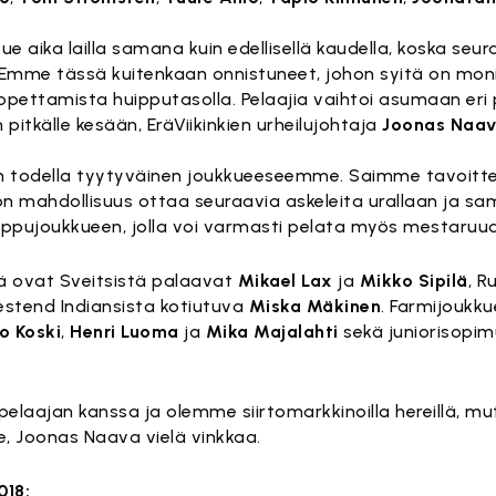
ue aika lailla samana kuin edellisellä kaudella, koska se
n. Emme tässä kuitenkaan onnistuneet, johon syitä on mo
lopettamista huipputasolla. Pelaajia vaihtoi asumaan eri p
pitkälle kesään, EräViikinkien urheilujohtaja
Joonas Naa
kin todella tyytyväinen joukkueeseemme. Saimme tavoit
illa on mahdollisuus ottaa seuraavia askeleita urallaan ja 
huippujoukkueen, jolla voi varmasti pelata myös mestaruu
miä ovat Sveitsistä palaavat
Mikael Lax
ja
Mikko Sipilä
, R
stend Indiansista kotiutuva
Miska Mäkinen
. Farmijoukk
o Koski
,
Henri Luoma
ja
Mika Majalahti
sekä juniorisopim
aajan kanssa ja olemme siirtomarkkinoilla hereillä, mut
e, Joonas Naava vielä vinkkaa.
018: