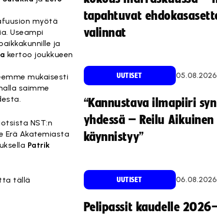
tapahtuvat ehdokasasette
urafuusion myötä
valinnat
nia. Useampi
aikkakunnille ja
va
kertoo joukkueen
05.08.2026
UUTISET
teemme mukaisesti
samalla saimme
desta.
“Kannustava ilmapiiri sy
yhdessä – Reilu Aikuinen 
uotsista NST:n
ue Erä Akatemiasta
käynnistyy”
uksella
Patrik
06.08.2026
ta tällä
UUTISET
Pelipassit kaudelle 2026