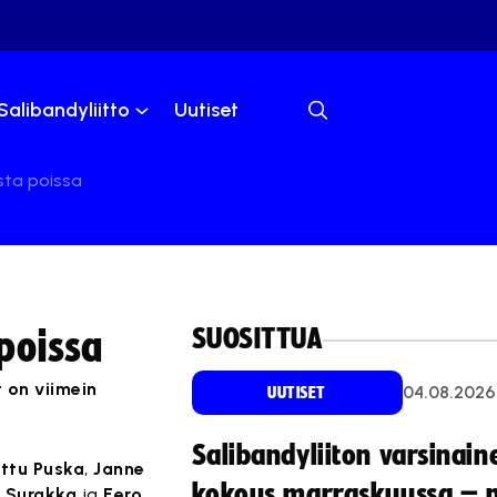
Salibandyliitto
Uutiset
osta poissa
SUOSITTUA
 poissa
 on viimein
04.08.2026
UUTISET
Salibandyliiton varsinain
rttu Puska
,
Janne
kokous marraskuussa – 
 Surakka
ja
Eero