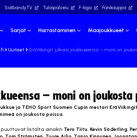
SalibandyTV
Tulospalvelu
F-liiga
Fanikauppa
Sarjat
Harrastaminen
Maajoukkueet
fi
Uutiset
EräViikingit julkaisi joukkueensa – moni on jouk
oukkueensa – moni on joukosta
ukkue ja TEHO Sport Suomen Cupin mestari EräViikingit
 nimeä on joukosta poissa.
 puuttuvat listalta ainakin
Tero Tiitu
,
Kevin Söderling
,
Pe
o
,
Tom Strömsten
,
Tuure Ailio
,
Tapio Kinnunen
,
Joonatan