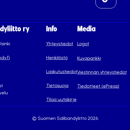
yliitto ry
Info
Media
lsinki
Yhteystiedot
Logot
dy.fi
Henkilöstö
Kuvapankki
Laskutustiedot
Viestinnän yhteystiedot
Tietosuoja
it
Tiedotteet (ePressi)
velu
Tilaa uutiskirje
© Suomen Salibandyliitto 2026