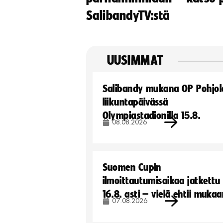
SalibandyTV:stä
UUSIMMAT
Salibandy mukana OP Pohjol
liikuntapäivässä
Olympiastadionilla 15.8.
08.08.2026
Suomen Cupin
ilmoittautumisaikaa jatkettu
16.8. asti – vielä ehtii muka
07.08.2026