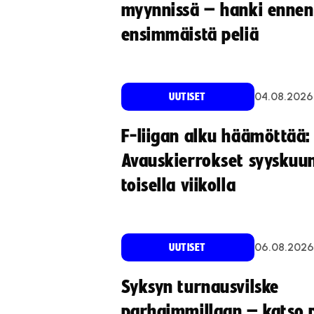
myynnissä – hanki ennen
ensimmäistä peliä
04.08.2026
UUTISET
F-liigan alku häämöttää:
Avauskierrokset syyskuu
toisella viikolla
06.08.2026
UUTISET
Syksyn turnausvilske
parhaimmillaan – katso p