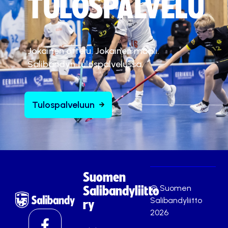
TULOSPALVELU
Jokainen ottelu. Jokainen maali.
Salibandyn tulospalvelussa.
Tulospalveluun
Suomen
© Suomen
Salibandyliitto
Salibandyliitto
ry
2026