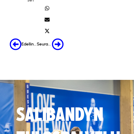
Edellinen
Seuraava
SALIBANDYN