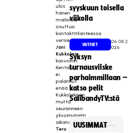
ulos
syyskuun toisella
hänen
viikolla
mailansa
osuttua
kontaktitilanteessa
verisesti
06.08.2
UUTISET
Jani
026
Kukkolan
Syksyn
kasvoihin.
turnausvilske
Kentälle
ei
parhaimmillaan –
palannut
katso pelit
enää
Kukkolakaan,
SalibandyTV:stä
mutta
seuranneen
ylivoimapelin
aikana
UUSIMMAT
Tero