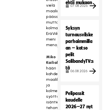
ehtii mukaan
vielä
07.08.2026
maalin
päässä,
mutta
Syksyn
kolmannessa
EräViikingit
turnausvilske
meni
parhaimmilla
menojaan.
an – katso
pelit
Miko
SalibandyTV:s
Kailiala
tä
hääri
06.08.2026
kahdella
maalillaan
ja
kolmella
Pelipassit
syöttöpisteellään
kaudelle
isäntien
2026–27 nyt
tehomiehenä,