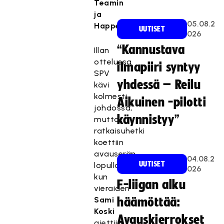
Teamin
ja
05.08.2
Happeen.
UUTISET
026
“Kannustava
Illan
ottelussa
ilmapiiri syntyy
SPV
yhdessä – Reilu
kävi
kolmesti
Aikuinen -pilotti
johdossa,
käynnistyy”
mutta
ratkaisuhetki
koettiin
avauserän
04.08.2
UUTISET
lopulla
026
kun
F-liigan alku
vieraiden
Sami
häämöttää:
Koski
Avauskierrokset
ajettiin