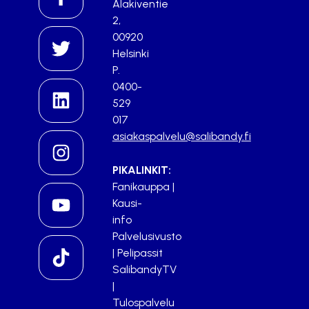
Alakiventie
2,
00920
Helsinki
P.
0400-
529
017
asiakaspalvelu@salibandy.fi
PIKALINKIT:
Fanikauppa
|
Kausi-
info
Palvelusivusto
|
Pelipassit
SalibandyTV
|
Tulospalvelu