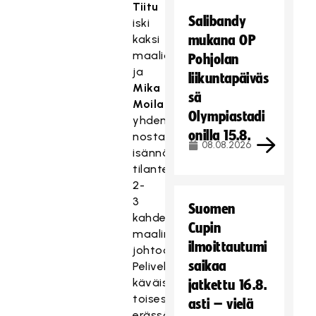
Tiitu
Salibandy
iski
kaksi
mukana OP
maalia
Pohjolan
ja
liikuntapäiväs
Mika
sä
Moilanen
Olympiastadi
yhden
onilla 15.8.
nostaen
08.08.2026
isännät
tilanteesta
2-
3
Suomen
kahden
Cupin
maalin
ilmoittautumi
johtoon.
saikaa
Peliveljet
käväisi
jatkettu 16.8.
toisessa
asti – vielä
erässä