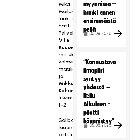
myynnissä –
Mika
Moilanen
hanki ennen
laukoi
ensimmäistä
hattutempun.
peliä
Peliveljistä
06.08.2026
Ville
Kuusela
merkkautti
“Kannustava
kolme
maalia
ilmapiiri
ja
syntyy
Mikko
yhdessä –
Kohonen
Reilu
lukemat
Aikuinen -
1+2.
pilotti
Salibandyliigan
käynnistyy”
05.08.2026
lauantain
ottelut