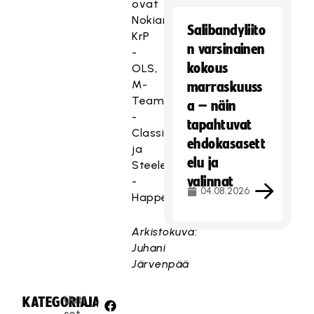
ovat
Nokian
Salibandyliito
KrP
n varsinainen
-
kokous
OLS,
M-
marraskuuss
Team
a – näin
-
tapahtuvat
Classic
ehdokasasett
ja
elu ja
Steelers
valinnat
-
04.08.2026
Happee.
Arkistokuva:
Juhani
Järvenpää
Uuti
KATEGORIA:
JAA:
set