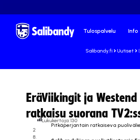
Tulospalvelu
Info
Salibandy.fi
Uutiset
EräViikingit ja Westend
ratkaisu suorana TV2:s
Lukukertoja:
130
Pitkäperjantain ratkaiseva puoliväl
2
8.