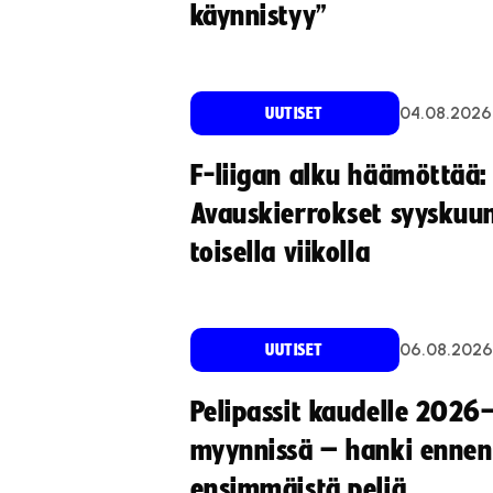
käynnistyy”
04.08.2026
UUTISET
F-liigan alku häämöttää:
Avauskierrokset syyskuu
toisella viikolla
06.08.2026
UUTISET
Pelipassit kaudelle 2026
myynnissä – hanki ennen
ensimmäistä peliä