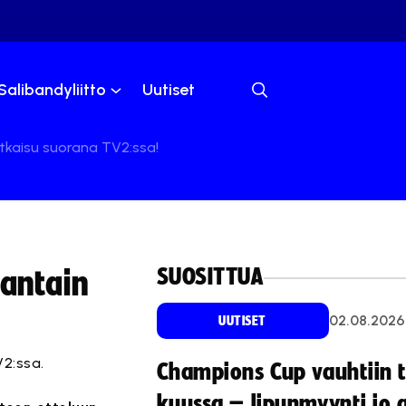
Salibandyliitto
Uutiset
atkaisu suorana TV2:ssa!
SUOSITTUA
jantain
02.08.2026
UUTISET
V2:ssa.
Champions Cup vauhtiin 
kuussa – lipunmyynti jo 