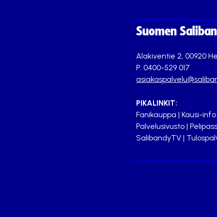
Suomen Saliband
Alakiventie 2, 00920 He
P. 0400-529 017
asiakaspalvelu@saliban
PIKALINKIT:
Fanikauppa
|
Kausi-info
Palvelusivusto
|
Pelipass
SalibandyTV
|
Tulospal