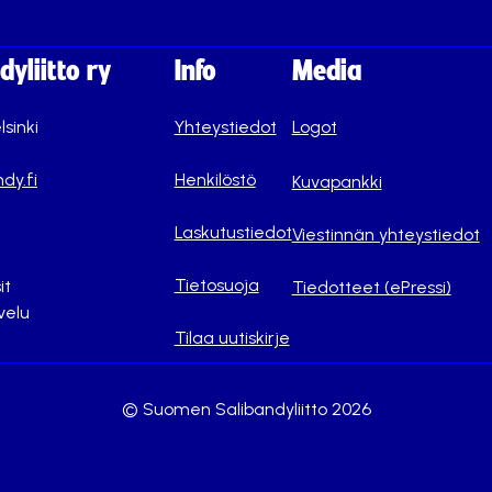
yliitto ry
Info
Media
lsinki
Yhteystiedot
Logot
dy.fi
Henkilöstö
Kuvapankki
Laskutustiedot
Viestinnän yhteystiedot
Tietosuoja
it
Tiedotteet (ePressi)
velu
Tilaa uutiskirje
© Suomen Salibandyliitto 2026