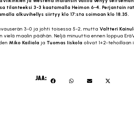
räViikinkien ja Westend Indiansin välillä venyy seitsemä
sa tilanteeksi 3-3 kaatamalla Heimon 6-4. Perjantain ra
alla alkuvihellys siirtyy klo 17:sta soimaan klo 18.35.
 avauserän 3-0 ja johti toisessa 5-2, mutta
Valtteri Kainu
n vielä maalin päähän. Neljä minuuttia ennen loppua EräV
iden
Miko Kailiala
ja
Tuomas Iiskola
olivat 1+2-tehoillaan i
JAA: