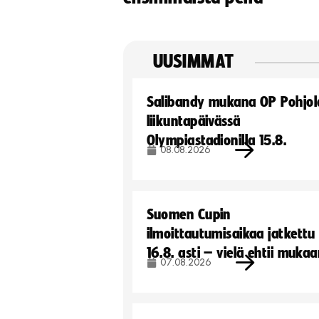
UUSIMMAT
Salibandy mukana OP Pohjol
liikuntapäivässä
Olympiastadionilla 15.8.
08.08.2026
Suomen Cupin
ilmoittautumisaikaa jatkettu
16.8. asti – vielä ehtii muka
07.08.2026