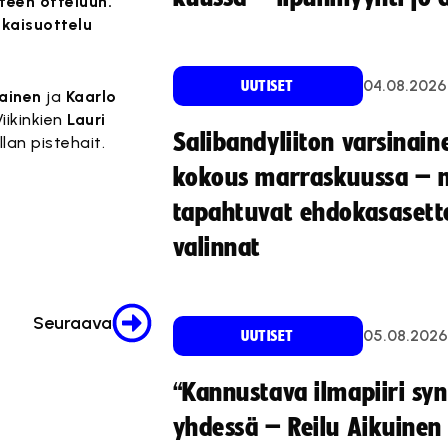
nteen otteluun.
tkaisuottelu
04.08.2026
UUTISET
lainen
ja
Kaarlo
iikinkien
Lauri
Salibandyliiton varsinain
llan pistehait.
kokous marraskuussa – 
tapahtuvat ehdokasasette
valinnat
Seuraava
05.08.2026
UUTISET
“Kannustava ilmapiiri sy
yhdessä – Reilu Aikuinen 