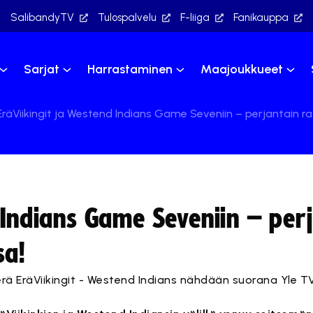
SalibandyTV
Tulospalvelu
F-liiga
Fanikauppa
Sarjat
Harrastaminen
Maajoukkueet
EräViikingit ja Westend Indians Game Seveniin – perjantain r
 Indians Game Seveniin – per
sa!
ierä EräViikingit - Westend Indians nähdään suorana Yle T