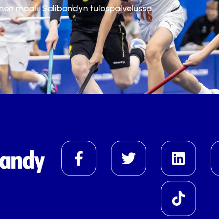
inen maali. Salibandyn tulospalvelussa.