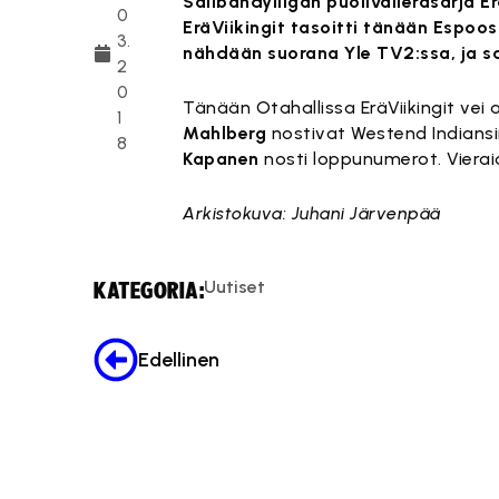
Salibandyliigan puolivälieräsarja E
0
EräViikingit tasoitti tänään Espoos
3.
nähdään suorana Yle TV2:ssa, ja sam
2
0
Tänään Otahallissa EräViikingit vei
1
Mahlberg
nostivat Westend Indiansi
8
Kapanen
nosti loppunumerot. Viera
Arkistokuva: Juhani Järvenpää
Uutiset
KATEGORIA:
Edellinen