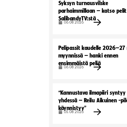
Syksyn turnausvilske
parhaimmillaan – katso pelit
SalibandyTV:stä
06.08.2026
Pelipassit kaudelle 2026–27
myynnissä – hanki ennen
ensimmäistä peliä
06.08.2026
“Kannustava ilmapiiri syntyy
yhdessä – Reilu Aikuinen -pil
käynnistyy”
05.08.2026