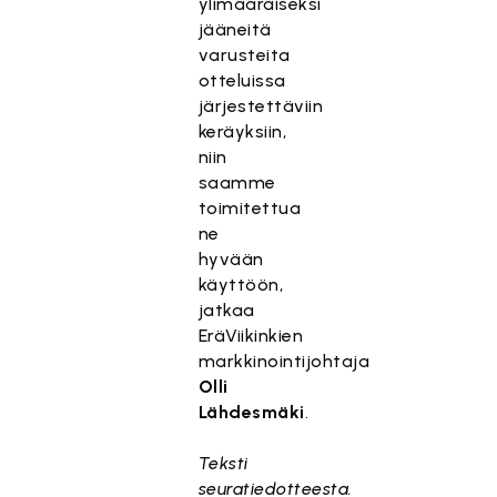
ylimääräiseksi
jääneitä
varusteita
otteluissa
järjestettäviin
keräyksiin,
niin
saamme
toimitettua
ne
hyvään
käyttöön,
jatkaa
EräViikinkien
markkinointijohtaja
Olli
Lähdesmäki
.
Teksti
seuratiedotteesta.