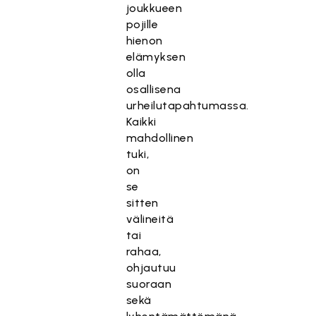
joukkueen
pojille
hienon
elämyksen
olla
osallisena
urheilutapahtumassa.
Kaikki
mahdollinen
tuki,
on
se
sitten
välineitä
tai
rahaa,
ohjautuu
suoraan
sekä