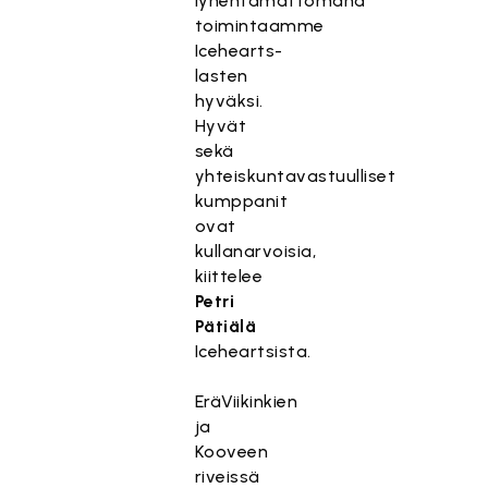
lyhentämättömänä
toimintaamme
Icehearts-
lasten
hyväksi.
Hyvät
sekä
yhteiskuntavastuulliset
kumppanit
ovat
kullanarvoisia,
kiittelee
Petri
Pätiälä
Iceheartsista.
EräViikinkien
ja
Kooveen
riveissä