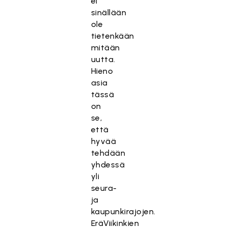
ei
sinällään
ole
tietenkään
mitään
uutta.
Hieno
asia
tässä
on
se,
että
hyvää
tehdään
yhdessä
yli
seura-
ja
kaupunkirajojen.
EräViikinkien