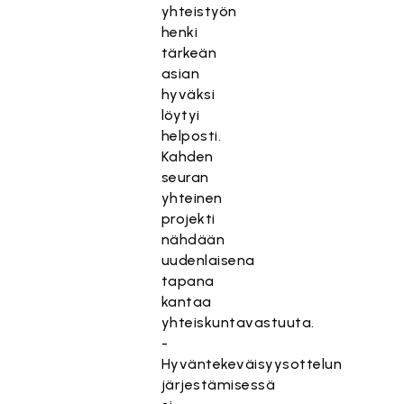
yhteistyön
henki
tärkeän
asian
hyväksi
löytyi
helposti.
Kahden
seuran
yhteinen
projekti
nähdään
uudenlaisena
tapana
kantaa
yhteiskuntavastuuta.
-
Hyväntekeväisyysottelun
järjestämisessä