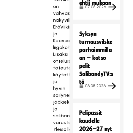
ehtii mukaan
on
07.08.2026
vahvasti
näkyvillä
EräViikinkien
Syksyn
ja
Kooveen
turnausvilske
liigakohtaamisissa.
parhaimmilla
Lisäksi
an – katso
otteluissa
pelit
toteutetaan
SalibandyTV:s
käytettyjen
ja
tä
06.08.2026
hyvin
säilyneiden
jääkiekko-
ja
Pelipassit
salibandyvarusteiden
kaudelle
varustekeräys.
2026–27 nyt
Yleisöllä