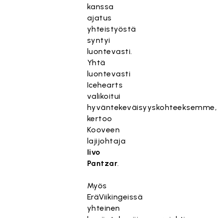
kanssa
ajatus
yhteistyöstä
syntyi
luontevasti.
Yhtä
luontevasti
Icehearts
valikoitui
hyväntekeväisyyskohteeksemme,
kertoo
Kooveen
lajijohtaja
Iivo
Pantzar
.
Myös
EräViikingeissä
yhteinen