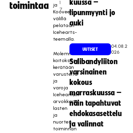
kuussa –
1
toimintaa
ja
7
lipunmyynti jo
Kooveen
välillä
auki
pelataan
Icehearts-
teemalla.
04.08.2
UUTISET
026
Molemmissa
koitoksissa
Salibandyliiton
kerätään
varsinainen
varusteita
ja
kokous
varoja
marraskuussa –
Iceheartsin
arvokkaan
näin tapahtuvat
lasten
ehdokasasettelu
ja
nuorten
ja valinnat
toiminnan