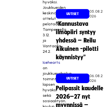
hyväksi.
Joukkueiden
05.08.2
keskinäiset
UUTISET
026
ottelut
“Kannustava
pelataan
Tampereella
ilmapiiri syntyy
3.12.
yhdessä – Reilu
ja
Vantaalla
Aikuinen -pilotti
24.2.
käynnistyy”
Icehearts
on
joukkueurheilun
06.08.2
UUTISET
toimintamalli
026
lapsen
Pelipassit kaudelle
hyväksi
sekä
2026–27 nyt
sosiaalityön,
myynnissä –
koulun