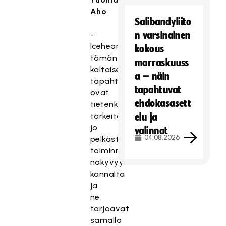
Aho
.
Salibandyliito
-
n varsinainen
Iceheartsille
kokous
tämän
marraskuuss
kaltaiset
a – näin
tapahtumat
tapahtuvat
ovat
ehdokasasett
tietenkin
tärkeitä
elu ja
jo
valinnat
04.08.2026
pelkästään
toiminnan
näkyvyyden
kannalta
ja
ne
tarjoavat
samalla