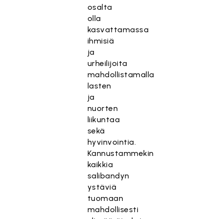
osalta
olla
kasvattamassa
ihmisiä
ja
urheilijoita
mahdollistamalla
lasten
ja
nuorten
liikuntaa
sekä
hyvinvointia.
Kannustammekin
kaikkia
salibandyn
ystäviä
tuomaan
mahdollisesti