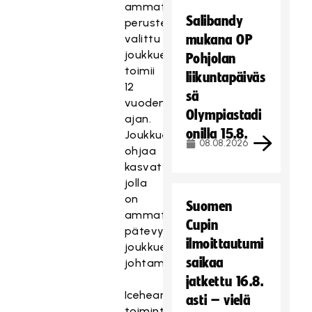
ammatillisin
Salibandy
perustein
valittu
mukana OP
joukkue
Pohjolan
toimii
liikuntapäiväs
12
sä
vuoden
Olympiastadi
ajan.
onilla 15.8.
Joukkuetta
08.08.2026
ohjaa
kasvattaja,
jolla
on
Suomen
ammatilliset
Cupin
pätevyydet
ilmoittautumi
joukkueen
saikaa
johtamiseen.
jatkettu 16.8.
Iceheartsin
asti – vielä
toiminta