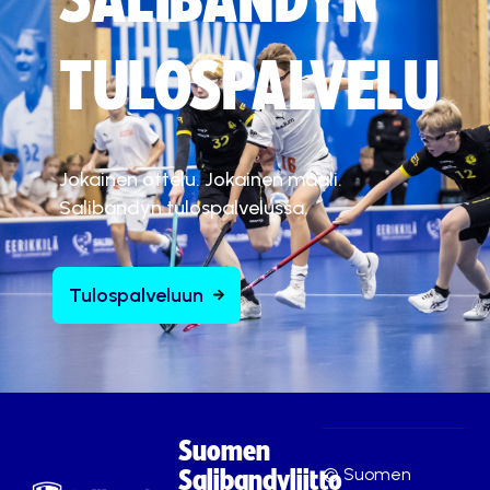
SALIBANDYN
TULOSPALVELU
Jokainen ottelu. Jokainen maali.
Salibandyn tulospalvelussa.
Tulospalveluun
Suomen
© Suomen
Salibandyliitto