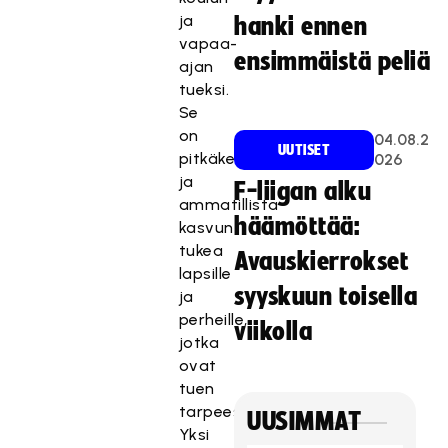
ja
hanki ennen
vapaa-
ensimmäistä peliä
ajan
tueksi.
Se
on
04.08.2
UUTISET
pitkäkestoista
026
ja
F-liigan alku
ammatillista
häämöttää:
kasvun
tukea
Avauskierrokset
lapsille
syyskuun toisella
ja
perheille,
viikolla
jotka
ovat
tuen
tarpeessa.
UUSIMMAT
Yksi