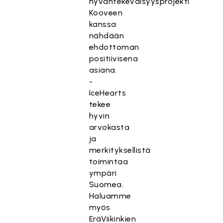
hyväntekeväisyysprojekti
Kooveen
kanssa
nähdään
ehdottoman
positiivisena
asiana.
-
IceHearts
tekee
hyvin
arvokasta
ja
merkityksellistä
toimintaa
ympäri
Suomea.
Haluamme
myös
EräViikinkien