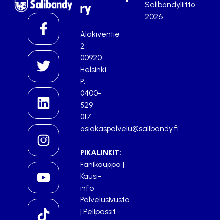
Salibandyliitto
ry
2026
Alakiventie
2,
00920
Helsinki
P.
0400-
529
017
asiakaspalvelu@salibandy.fi
PIKALINKIT:
Fanikauppa
|
Kausi-
info
Palvelusivusto
|
Pelipassit