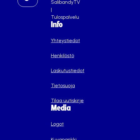
SalibandyTV
|
Tulospalvelu
Info
Yhteystiedot
Henkilöstö
Laskutustiedot
Tietosuoja
Tilaa uutiskirje
Media
Logot
Kuvapankki