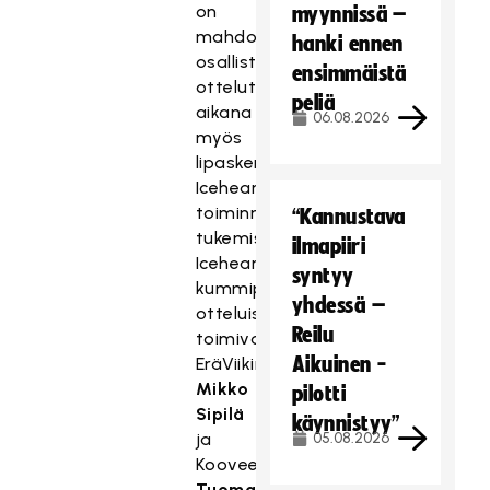
on
myynnissä –
mahdollisuus
hanki ennen
osallistua
ensimmäistä
ottelutapahtuman
peliä
aikana
06.08.2026
myös
lipaskeräykseen
Iceheartsin
toiminnan
“Kannustava
tukemiseksi.
ilmapiiri
Icehearts-
syntyy
kummipelaajina
yhdessä –
otteluissa
Reilu
toimivat
Aikuinen -
EräViikinkien
Mikko
pilotti
Sipilä
käynnistyy”
ja
05.08.2026
Kooveen
Tuomas