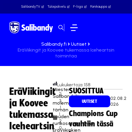
SalibandyTV
Tulospalvelu
F-liiga
Fanikauppa
Salibandy.fi
Uutiset
EräViikingit ja Koovee tukemassa Iceheartsin
toimintaa
Lukukertoja:
158
EräViikingit
Miesten
SUOSITTUA
2
Salibandyliigan
02.08.2
ja Koovee
3
UUTISET
molemmat
026
.1
tämän
tukemassa
Champions Cup
1.
kauden
2
vauhtiin tässä
runkosarjaottelut
Iceheartsin
0
EräViikinkien