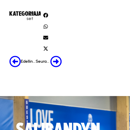
Uuti
KATEGORIA:
JAA:
set
Edellinen
Seuraava