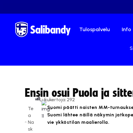
Tulospalvelu
Info
S
Ensin osui Puola ja sit
Lukukertoja:
292
Suomi päätti naisten MM-turnauksen
Te
Suomi lähtee näillä näkymin jatkop
a
Na
vie ykköstilan maalierolla.
sk