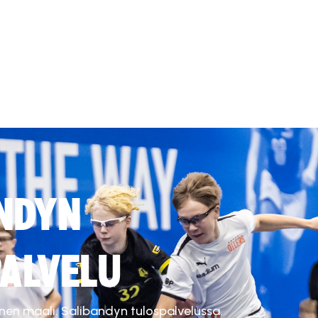
NDYN
ALVELU
inen maali. Salibandyn tulospalvelussa.