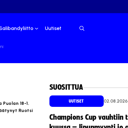
Salibandyliitto
Uutiset
mi
SUOSITTUA
02.08.2026
UUTISET
 Puolan 18-1.
äätynyt Ruotsi
Champions Cup vauhtiin 
kuussa – lipunmyynti jo 