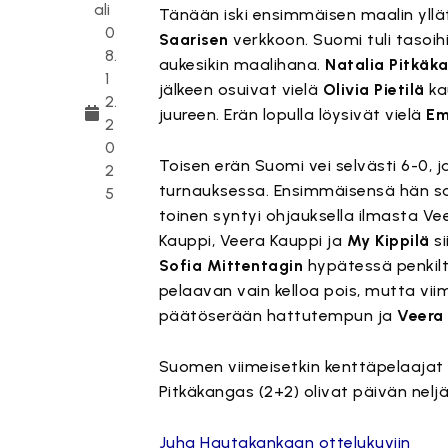
ali
Tänään iski ensimmäisen maalin yllä
0
Saarisen
verkkoon. Suomi tuli tasoih
8.
aukesikin maalihana.
Natalia Pitkäk
1
jälkeen osuivat vielä
Olivia Pietilä
ka
2.
juureen. Erän lopulla löysivät vielä
Em
2
0
Toisen erän Suomi vei selvästi 6-0, j
2
turnauksessa. Ensimmäisensä hän sai
5
toinen syntyi ohjauksella ilmasta V
Kauppi, Veera Kauppi ja
My Kippilä
si
Sofia Mittentagin
hypätessä penkiltä
pelaavan vain kelloa pois, mutta viim
päätöserään hattutempun ja
Veera 
Suomen viimeisetkin kenttäpelaajat a
Pitkäkangas (2+2) olivat päivän neljä
Juha Hautakankaan ottelukuviin