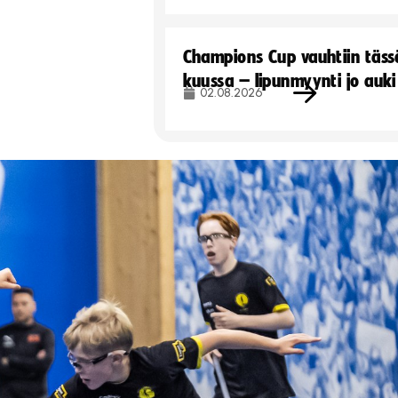
Champions Cup vauhtiin täss
kuussa – lipunmyynti jo auki
02.08.2026