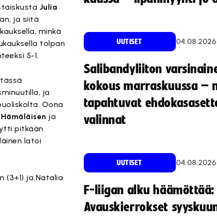
staiskusta
Julia
n, ja siitä
kauksella, minkä
04.08.2026
UUTISET
kauksella tolpan
teeksi 5-1.
Salibandyliiton varsinain
 tässä
kokous marraskuussa – 
inuutilla, ja
tapahtuvat ehdokasasette
puoliskolta. Oona
 Hämäläisen
ja
valinnat
ytti pitkään
läinen latoi
04.08.2026
UUTISET
 (3+1) ja Natalia
F-liigan alku häämöttää:
Avauskierrokset syyskuu