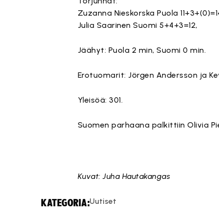
Torjunnat:
Zuzanna Nieskorska Puola 11+3+(0)=14
Julia Saarinen Suomi 5+4+3=12,
Jäähyt: Puola 2 min, Suomi 0 min.
Erotuomarit: Jörgen Andersson ja Kevi
Yleisöä: 301.
Suomen parhaana palkittiin Olivia Pie
Kuvat: Juha Hautakangas
Uutiset
KATEGORIA: