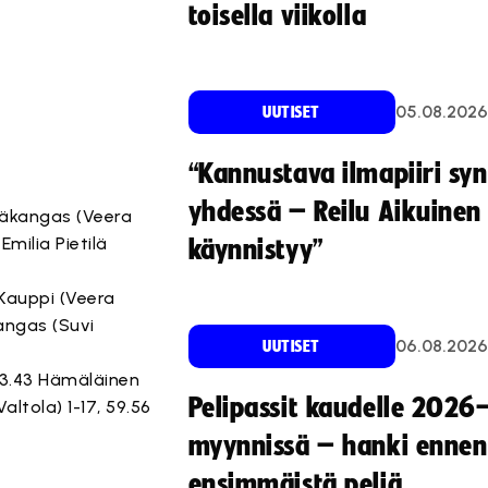
toisella viikolla
05.08.2026
UUTISET
“Kannustava ilmapiiri sy
yhdessä – Reilu Aikuinen 
itkäkangas (Veera
Emilia Pietilä
käynnistyy”
a Kauppi (Veera
äkangas (Suvi
06.08.2026
UUTISET
 53.43 Hämäläinen
Pelipassit kaudelle 2026
altola) 1-17, 59.56
myynnissä – hanki ennen
ensimmäistä peliä