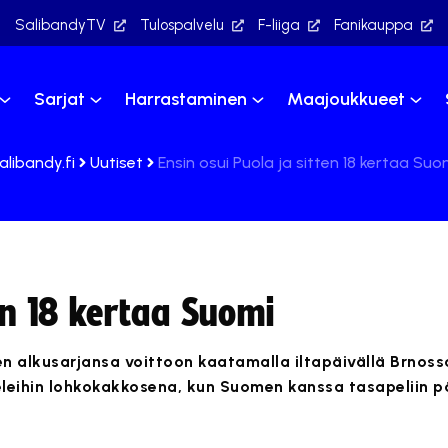
SalibandyTV
Tulospalvelu
F-liiga
Fanikauppa
Sarjat
Harrastaminen
Maajoukkueet
alibandy.fi
Uutiset
Ensin osui Puola ja sitten 18 kertaa Suo
ten 18 kertaa Suomi
 alkusarjansa voittoon kaatamalla iltapäivällä Brnossa
eleihin lohkokakkosena, kun Suomen kanssa tasapeliin p