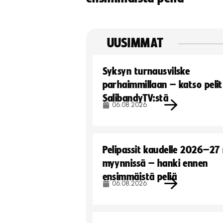
UUSIMMAT
Syksyn turnausvilske
parhaimmillaan – katso pelit
SalibandyTV:stä
06.08.2026
Pelipassit kaudelle 2026–27
myynnissä – hanki ennen
ensimmäistä peliä
06.08.2026