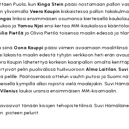
ttäen Puola, kun
Kinga Stein
pääsi nostamaan pallon va
in ylivoimalla
Veera Kaupin
kiskaistessa pallon takakulmaa
angas
linkosi ensimmäisen osumansa kierteisellä kaukolau
ukaa ja
Yamou Njai
ensi kertaa MM-kaukalossa kääntölau
ilia Pietilä
ja Olivia Pietilä toisensa maalin edessä ja tilan
a siinä
Oona Kauppi
pääsi viimein avaamaan maalitilinsä
 lakaista maalin edestä tyhjän verkkoon heti erän avausm
eera Kaupin lähetettyä korkean kaaripallon omalta kenttä
irtyivät pelin puolivälissä huilivuoroon
Alma Laitilan
,
Suvi
 pelille. Päätöserässä ottelun vauhti putosi ja Suomi nä
eisellä kympillä alkoi ropista vielä maalejakin. Suvi Hämä
Vilenius
laukoi uransa ensimmäisen MM-kisamaalin.
vasivat tänään kisojen tehopistetilinsä. Suvi Hämäläinen
n pisteen pelurit.