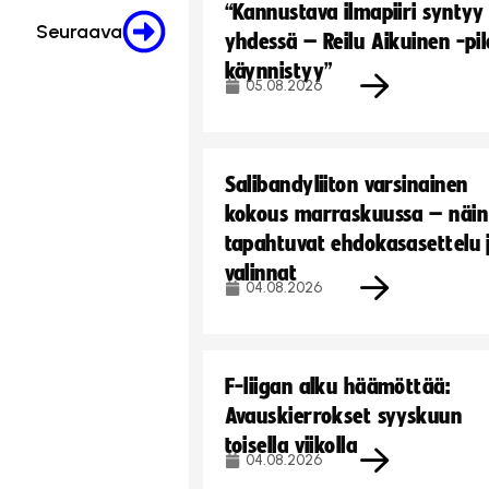
“Kannustava ilmapiiri syntyy
Seuraava
yhdessä – Reilu Aikuinen -pil
käynnistyy”
05.08.2026
Salibandyliiton varsinainen
kokous marraskuussa – näin
tapahtuvat ehdokasasettelu 
valinnat
04.08.2026
F-liigan alku häämöttää:
Avauskierrokset syyskuun
toisella viikolla
04.08.2026