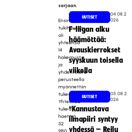
sarjaan.
04.08.2
UUTISET
026
Ensimmäisessä
tukihaussa
F-liigan alku
oli
häämöttää:
yhteensä
Avauskierrokset
14
hakemusta,
syyskuun toisella
ja
viikolla
yhdentoista
perusteella
myönnettiin
05.08.2
tukea.
UUTISET
026
Yhteensä
“Kannustava
tukea
haettiin
ilmapiiri syntyy
32
yhdessä – Reilu
980