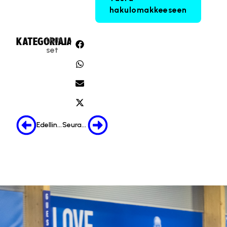
hakulomakkeeseen
Uuti
KATEGORIA:
JAA:
set
Edellinen
Seuraava