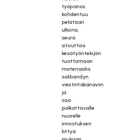
työpanos
kohdentuu
pelataan
ulkona,
seura
sitouttaa
kesätyöntekijän
tuottamaan
materiaalia
salibandyn
viestintäkanaviin
ja
saa
palkattavalle
nuorelle
innostuksen
liittyä
mukaan