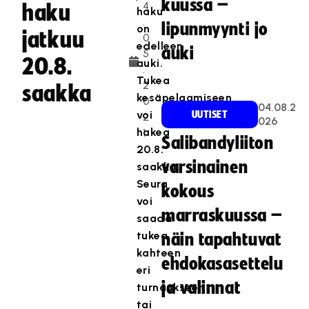
kuussa –
4
haku
haku
.
lipunmyynti jo
on
jatkuu
0
edelleen
auki
5
20.8.
auki.
.
Tukea
2
saakka
kesäpelaamiseen
0
04.08.2
voi
UUTISET
2
026
hakea
1
Salibandyliiton
20.8.
varsinainen
saakka.
Seura
kokous
voi
marraskuussa –
saada
tukea
näin tapahtuvat
kahteen
ehdokasasettelu
eri
ja valinnat
turnaukseen
tai