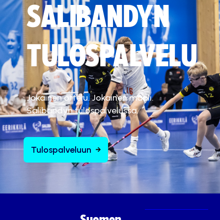
SALIBANDYN
TULOSPALVELU
Jokainen ottelu. Jokainen maali.
Salibandyn tulospalvelussa.
Tulospalveluun
Suomen