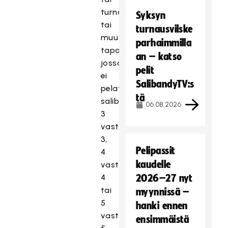
turnaus
Syksyn
tai
turnausvilske
muu
parhaimmilla
tapahtuma,
an – katso
jossa
pelit
ei
SalibandyTV:s
pelata
tä
salibandya
06.08.2026
3
vastaan
3,
Pelipassit
4
kaudelle
vastaan
4
2026–27 nyt
tai
myynnissä –
5
hanki ennen
vastaan
ensimmäistä