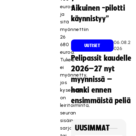
euroa,
Aikuinen -pilotti
ja
käynnistyy”
sitä
myönnettiin
26
06.08.2
680
UUTISET
026
euroa.
Pelipassit kaudelle
Tukea
ei
2026–27 nyt
myönnetty,
myynnissä –
jos
hanki ennen
kyseessä
on
ensimmäistä peliä
leiritoiminta,
seuran
sisäinen
UUSIMMAT
sarja
tai