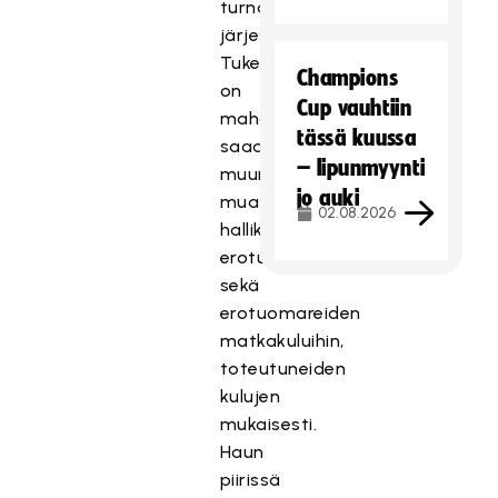
turnausten
järjestämiseen.
Tukea
Champions
on
Cup vauhtiin
mahdollista
tässä kuussa
saada
– lipunmyynti
muun
jo auki
muassa
02.08.2026
hallikuluihin,
erotuomaripalkkioihin
sekä
erotuomareiden
matkakuluihin,
toteutuneiden
kulujen
mukaisesti.
Haun
piirissä