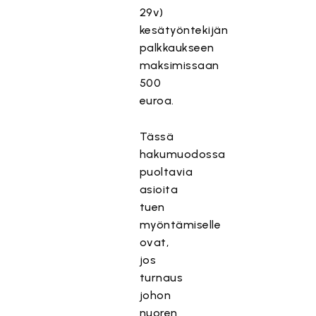
29v)
kesätyöntekijän
palkkaukseen
maksimissaan
500
euroa.
Tässä
hakumuodossa
puoltavia
asioita
tuen
myöntämiselle
ovat,
jos
turnaus
johon
nuoren