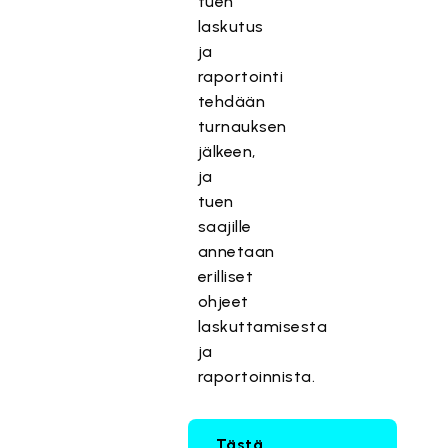
tuen
laskutus
ja
raportointi
tehdään
turnauksen
jälkeen,
ja
tuen
saajille
annetaan
erilliset
ohjeet
laskuttamisesta
ja
raportoinnista.
Tästä