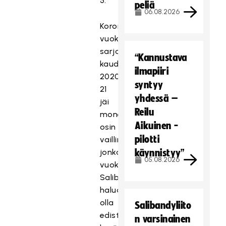
5.
peliä
06.08.2026
Koronatilanteen
vuoksi
sarjatoiminta
“Kannustava
kaudella
ilmapiiri
2020-
syntyy
21
yhdessä –
jäi
Reilu
monelta
Aikuinen -
osin
pilotti
vaillinaiseksi,
jonka
käynnistyy”
05.08.2026
vuoksi
Salibandyliitto
haluaa
olla
Salibandyliito
edistämässä
n varsinainen