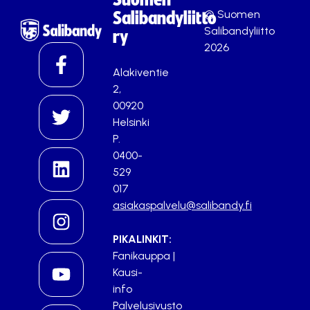
© Suomen
Salibandyliitto
Salibandyliitto
ry
2026
Alakiventie
2,
00920
Helsinki
P.
0400-
529
017
asiakaspalvelu@salibandy.fi
PIKALINKIT:
Fanikauppa
|
Kausi-
info
Palvelusivusto