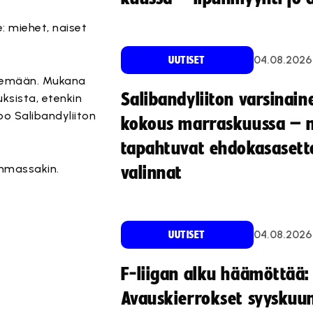
: miehet, naiset
04.08.2026
UUTISET
tekemään. Mukana
Salibandyliiton varsinain
sista, etenkin
oo Salibandyliiton
kokous marraskuussa – 
tapahtuvat ehdokasasette
ummassakin.
valinnat
04.08.2026
UUTISET
F-liigan alku häämöttää:
Avauskierrokset syyskuu