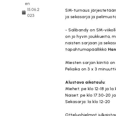
en
15.06.2
SM-turnaus järjestetään
023
ja sekasarja ja pelimuot
- Salibandy on SM-viikol
on jo hyvin joukkueita,
naisten sarjaan ja sekasa
tapahtumapäällikkö
Han
Miesten sarjan kiintiö o
Peliaika on 3 x 3 minuutti
Alustava aikataulu
:
Miehet: pe klo 12-18 ja la 
Naiset: pe klo 17.30-20 ja 
Sekasarja: la klo 12-20
Otteluohjelmat julkaistaan