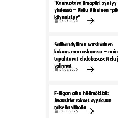
“Kannustava ilmapiiri syntyy
yhdessä – Reilu Aikuinen -pil
käynnistyy”
05.08.2026
Salibandyliiton varsinainen
kokous marraskuussa – näin
tapahtuvat ehdokasasettelu 
valinnat
04.08.2026
F-liigan alku häämöttää:
Avauskierrokset syyskuun
toisella viikolla
04.08.2026