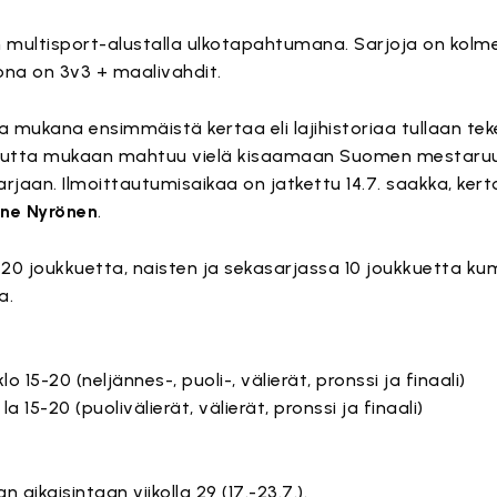
 multisport-alustalla ulkotapahtumana. Sarjoja on kolme
ona on 3v3 + maalivahdit.
la mukana ensimmäistä kertaa eli lajihistoriaa tullaan 
 mutta mukaan mahtuu vielä kisaamaan Suomen mestaruuk
rjaan. Ilmoittautumisaikaa on jatkettu 14.7. saakka, kert
ne Nyrönen
.
n 20 joukkuetta, naisten ja sekasarjassa 10 joukkuetta k
a.
klo 15-20 (neljännes-, puoli-, välierät, pronssi ja finaali)
la 15-20 (puolivälierät, välierät, pronssi ja finaali)
 aikaisintaan viikolla 29 (17.-23.7.).