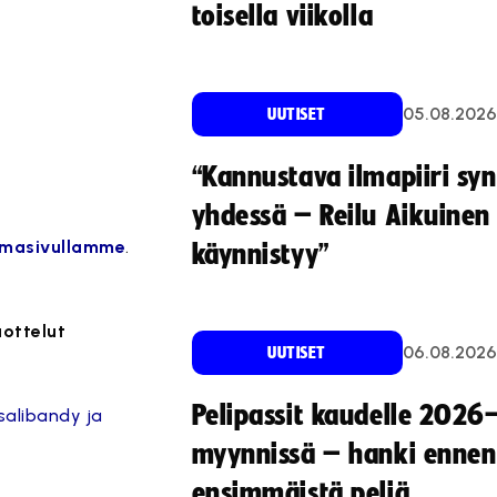
toisella viikolla
05.08.2026
UUTISET
“Kannustava ilmapiiri sy
yhdessä – Reilu Aikuinen 
masivullamme
.
käynnistyy”
uottelut
06.08.2026
UUTISET
Pelipassit kaudelle 2026
salibandy ja
myynnissä – hanki ennen
ensimmäistä peliä