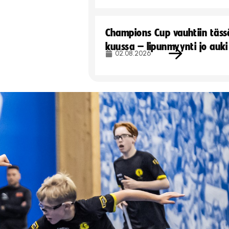
Champions Cup vauhtiin täss
kuussa – lipunmyynti jo auki
02.08.2026