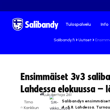
Tulospalvelu
Info
Salibandy.fi
Uutiset
Ensimmä
Ensimmäiset 3v3 salib
Lahdessa elokuussa – 
Lukukertoja:
261
Salibandyn ensimmäiset
Timo
4.-5.8. Lahdessa. Turnau
Kankkun