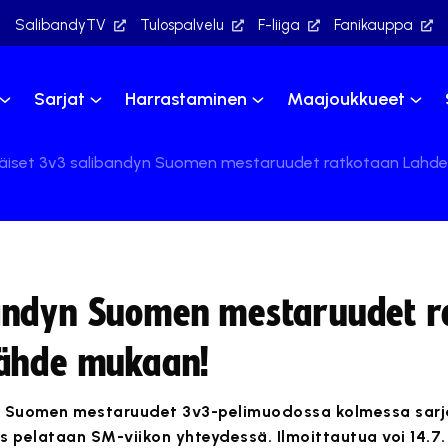
SalibandyTV
Tulospalvelu
F-liiga
Fanikauppa
Sarjat
Harrastaminen
Maajoukkueet
iset 3v3 salibandyn Suomen mestaruudet ratkotaan Lahdes
andyn Suomen mestaruudet r
lähde mukaan!
 Suomen mestaruudet 3v3-pelimuodossa kolmessa sarj
s pelataan SM-viikon yhteydessä. Ilmoittautua voi 14.7.