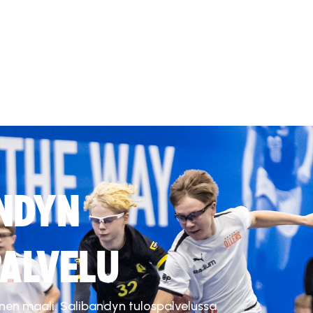
NDYN
ALVELU
inen maali. Salibandyn tulospalvelussa.