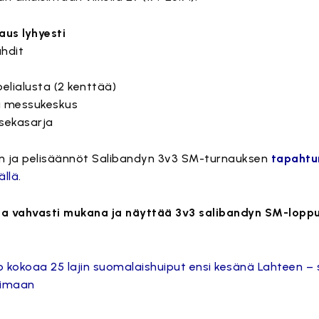
us lyhyesti
ahdit
elialusta (2 kenttää)
ja messukeskus
 sekasarja
n ja pelisäännöt Salibandyn 3v3 SM-turnauksen
tapahtu
ällä
.
lla vahvasti mukana ja näyttää 3v3 salibandyn SM-lopp
o kokoaa 25 lajin suomalaishuiput ensi kesänä Lahteen – 
oimaan