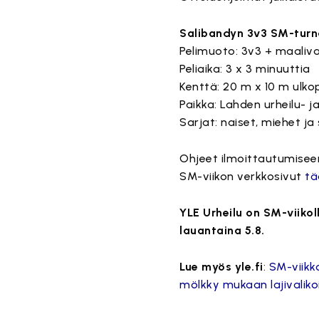
Salibandyn 3v3 SM-turna
Pelimuoto: 3v3 + maaliv
Peliaika: 3 x 3 minuuttia
Kenttä: 20 m x 10 m ulkop
Paikka: Lahden urheilu- 
Sarjat: naiset, miehet ja
Ohjeet ilmoittautumisee
SM-viikon verkkosivut
tä
YLE Urheilu on SM-viiko
lauantaina 5.8.
Lue myös yle.fi
:
SM-viikk
mölkky mukaan lajivalik