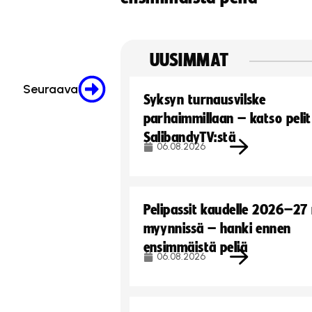
UUSIMMAT
Seuraava
Syksyn turnausvilske
parhaimmillaan – katso pelit
SalibandyTV:stä
06.08.2026
Pelipassit kaudelle 2026–27
myynnissä – hanki ennen
ensimmäistä peliä
06.08.2026