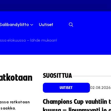
Salibandyliitto
Uutiset
sa elokuussa – lähde mukaan!
SUOSITTUA
atkotaan
02.08.2026
UUTISET
Champions Cup vauhtiin 
assa ratkotaan
 saakka.
kuussa – lipunmyynti jo 