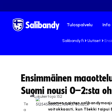
Tulospalvelu
Info
Salibandy.fi
Uutiset
Ens
Ensimmäinen maaottelu 
Suomi nousi 0–2:sta oh
Lukukertoja:
152
Suomen naisten salibandymaajo
Te
voitokkaasti, kun Tšekki taipui
a