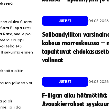
tyksenä
04.08.2026
UUTISET
sen aluksi Suomi
a
Sara Piispa
uitti
Salibandyliiton varsinain
a Ratajova
leipoi
 Veera Kauppi
kokous marraskuussa – 
koi teho 1+3
tapahtuvat ehdokasasette
11 sekuntia ennen
valinnat
kkaita oltiin
04.08.2026
UUTISET
tauon jälkeen vai
F-liigan alku häämöttää:
 ja oli
Avauskierrokset syyskuu
amme, ja
Iida