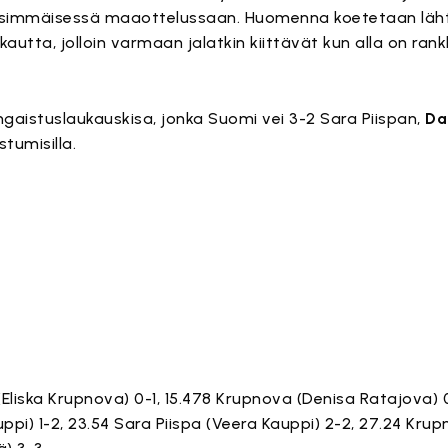
 ensimmäisessä maaottelussaan. Huomenna koetetaan läht
kautta, jolloin varmaan jalatkin kiittävät kun alla on rankka
angaistuslaukauskisa, jonka Suomi vei 3-2 Sara Piispan,
Da
stumisilla.
)
(Eliska Krupnova) 0-1, 15.478 Krupnova (Denisa Ratajova) 
auppi) 1-2, 23.54 Sara Piispa (Veera Kauppi) 2-2, 27.24 Kr