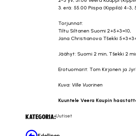
2-3 yv, 31.08 Veera Kauppi (Kippil
3. erä: 55.00 Piispa (Kippilä) 4-
Torjunnat:
Tiltu Siltanen Suomi 2+5+3=10,
Jana Christianova Tšekki 5+3+3=
Jäähyt: Suomi 2 min, Tšekki 2 mi
Erotuomarit: Tom Kirjonen ja Jyrk
Kuva: Ville Vuorinen
Kuuntele Veera Kaupin haastatt
Tämä s
Uutiset
KATEGORIA:
Edellinen