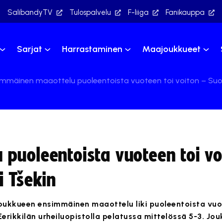
SalibandyTV
Tulospalvelu
F-liiga
Fanikauppa
Sarjat
Harrastaminen
Maajoukkueet
immäinen maaottelu puoleentoista vuoteen toi voiton – Suom
puoleentoista vuoteen toi vo
i Tšekin
ukkueen ensimmäinen maaottelu liki puoleentoista vuo
 Eerikkilän urheiluopistolla pelatussa mittelössä 5-3. J