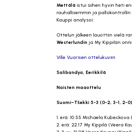
Mettälä
istui siihen hyvin heti
rauhallisemmin ja pallokontrollin 
Kauppi analysoi.
Ottelun jälkeen lauottiin vielä r
Westerlundin
ja My Kippilän onni
Ville Vuorisen ottelukuviin
Salibandya, Eerikkilä
Naisten maaottelu
Suomi–Tšekki 5-3 (0-2, 3-1, 2-0
1. erä: 10.55 Michaela Kubeckova 
2. erä: 22.17 My Kippilä (Veera K