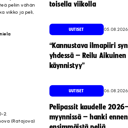
toisella viikolla
eä peliin vähän
 viikko ja peli,
05.08.2026
UUTISET
niela
“Kannustava ilmapiiri sy
yhdessä – Reilu Aikuinen 
käynnistyy”
06.08.2026
UUTISET
Pelipassit kaudelle 2026
0-2.
myynnissä – hanki ennen
upnova (Ratajova)
ensimmäistä peliä