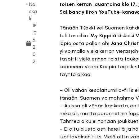
Na
toisen kerran lauantaina klo 17
ska
Salibandyliiton YouTube-kanava
li
18
Tänään Tšekki vei Suomen kahde
.0
tuli tasoihin.
My Kippilä
kiskaisi
V
6.
läpiajosta pallon ohi
Jana Chris
2
ylivoimalla vielä kerran vierasj
0
tasoitti vielä ennen toista tauk
21
koonneen Veera Kaupin tarjoilus
täyttä aikaa.
– Oli vähän kesälaitumilla-fiilis
tänään, Suomen voimahahmo Vee
– Alussa oli vähän kankeata, en
mikä oli, mutta parannettiin lopp
Tahmea alku ei tänään joukkuet
– Ei oltu alusta asti hereillä ja 
luottavainen fiilis. Vielä oltiin 