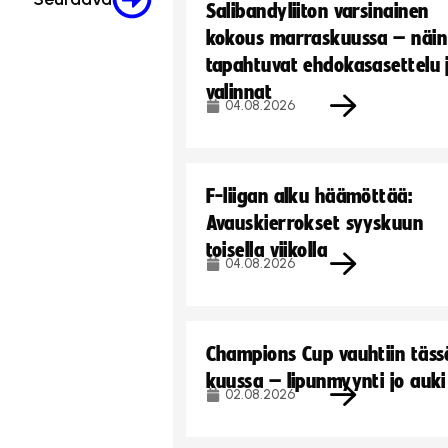
Salibandyliiton varsinainen
kokous marraskuussa – näin
tapahtuvat ehdokasasettelu 
valinnat
04.08.2026
F-liigan alku häämöttää:
Avauskierrokset syyskuun
toisella viikolla
04.08.2026
Champions Cup vauhtiin täss
kuussa – lipunmyynti jo auki
02.08.2026