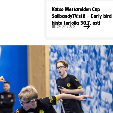
Katso Mestareiden Cup
SalibandyTV:stä – Early bird
hinta tarjolla 30.7. asti
24.07.2026