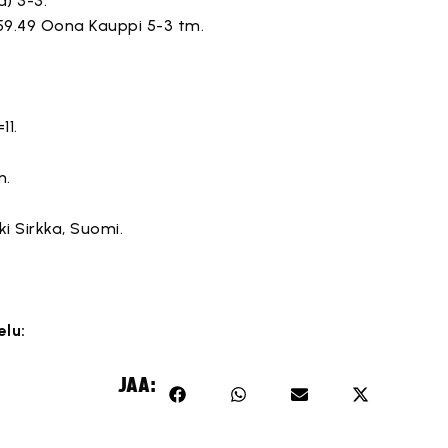
ä) 3-3.
3, 59.49 Oona Kauppi 5-3 tm.
11.
n.
i Sirkka, Suomi.
elu:
isältö on estetty, koska se vaatii markkinointievästeitä.
JAA:
Hyväksy markkinointievästeet