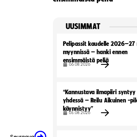
UUSIMMAT
Pelipassit kaudelle 2026–27
myynnissä – hanki ennen
ensimmäistä peliä
06.08.2026
“Kannustava ilmapiiri syntyy
yhdessä – Reilu Aikuinen -pil
käynnistyy”
05.08.2026
Seuraava