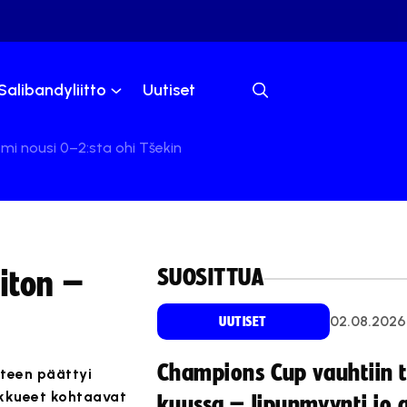
Salibandyliitto
Uutiset
i nousi 0–2:sta ohi Tšekin
SUOSITTUA
iton –
02.08.2026
UUTISET
Champions Cup vauhtiin 
teen päättyi
oukkueet kohtaavat
kuussa – lipunmyynti jo 