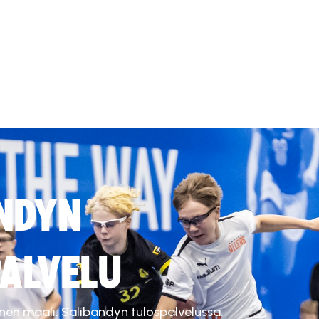
NDYN
ALVELU
inen maali. Salibandyn tulospalvelussa.