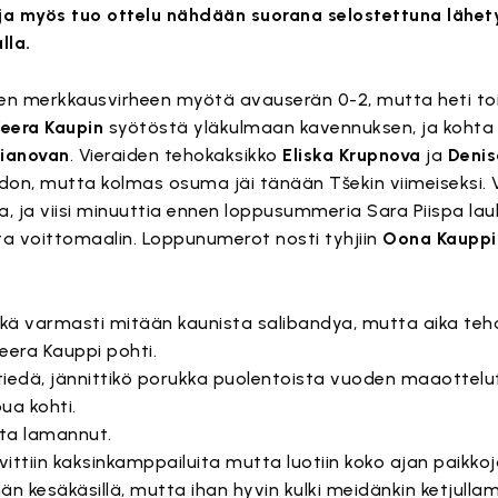
, ja myös tuo ottelu nähdään suorana selostettuna lähe
lla.
n merkkausvirheen myötä avauserän 0-2, mutta heti toi
eera Kaupin
syötöstä yläkulmaan kavennuksen, ja koht
tianovan
. Vieraiden tehokaksikko
Eliska Krupnova
ja
Denis
ohdon, mutta kolmas osuma jäi tänään Tšekin viimeiseksi.
oa, ja viisi minuuttia ennen loppusummeria Sara Piispa lau
ta voittomaalin. Loppunumerot nosti tyhjiin
Oona Kauppi
 eikä varmasti mitään kaunista salibandya, mutta aika teho
ra Kauppi pohti.
 tiedä, jännittikö porukka puolentoista vuoden maaottelu
ua kohti.
ta lamannut.
hävittiin kaksinkamppailuita mutta luotiin koko ajan paikkoja
vähän kesäkäsillä, mutta ihan hyvin kulki meidänkin ketjull