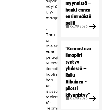
superlupaukselle
myynnissä –
näytönpaikan
hanki ennen
U19-
ensimmäistä
maajoukkueessa.
peliä
06.08.2026
-
Taru
on
mielenkiintoinen
“Kannustava
nuori
ilmapiiri
pelaaja.
syntyy
Nuoresta
yhdessä –
iästään
huolimatta
Reilu
hän
Aikuinen -
on
pilotti
isossa
käynnistyy”
roolissa
05.08.2026
M-
Teamin