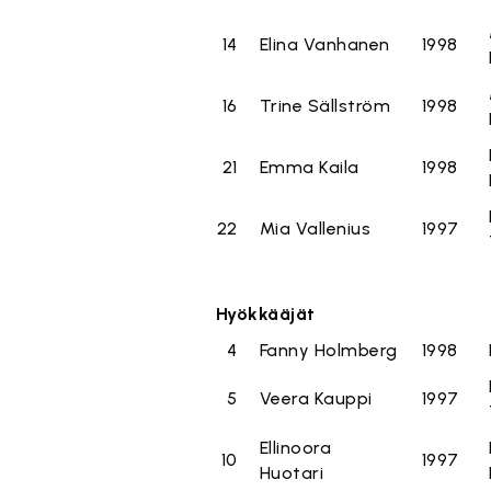
14
Elina Vanhanen
1998
16
Trine Sällström
1998
21
Emma Kaila
1998
22
Mia Vallenius
1997
Hyökkääjät
4
Fanny Holmberg
1998
5
Veera Kauppi
1997
Ellinoora
10
1997
Huotari