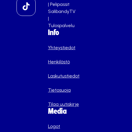
|
Pelipassit
SalibandyTV
|
Tulospalvelu
Info
Yhteystiedot
Henkilöstö
Laskutustiedot
Tietosuoja
Tilaa uutiskirje
Media
Logot