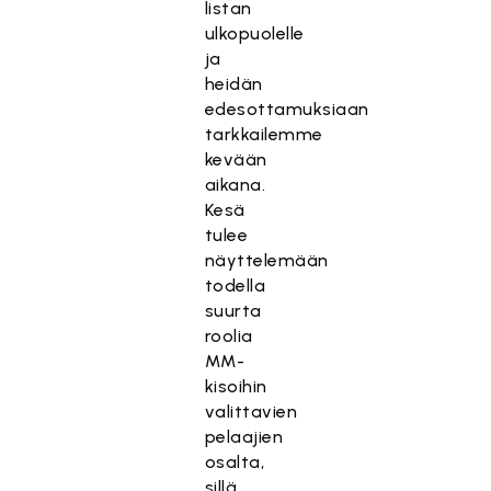
listan
ulkopuolelle
ja
heidän
edesottamuksiaan
tarkkailemme
kevään
aikana.
Kesä
tulee
näyttelemään
todella
suurta
roolia
MM-
kisoihin
valittavien
pelaajien
osalta,
sillä