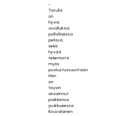
-
Tarulla
on
hyviä
oivalluksia
pallollisessa
pelissä,
sekä
hyvää
tekemistä
myös
puolustussuuntaan.
Hän
on
täysin
ansainnut
paikkansa
joukkueessa.
Kouvalainen