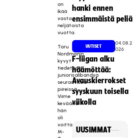
on
hanki ennen
ikää
ensimmäistä peliä
vasta
neljätoista
vuotta.
04.08.2
Taru
UUTISET
026
Nordmanin
F-liigan alku
kyvyt
tiedetään
häämöttää:
juniorisalibandya
Avauskierrokset
seuraavissa
piireissä.
syyskuun toisella
Viime
viikolla
keväänä
hän
oli
voittamassa
UUSIMMAT
M-