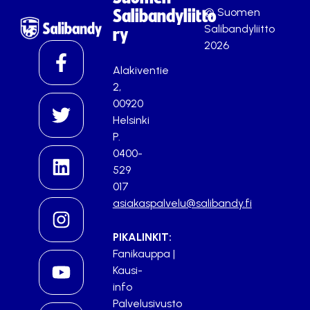
© Suomen
Salibandyliitto
Salibandyliitto
ry
2026
Alakiventie
2,
00920
Helsinki
P.
0400-
529
017
asiakaspalvelu@salibandy.fi
PIKALINKIT:
Fanikauppa
|
Kausi-
info
Palvelusivusto