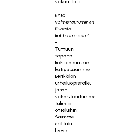
vakuuttaa.
Entä
valmistautuminen
Ruotsin
kohtaamiseen?
-
Tuttuun
tapaan
kokoonnumme
kotipesäämme
Eerikkilän
urheiluopistolle,
jossa
valmistaudumme
tuleviin
otteluihin.
Saimme
erittäin
hyvin