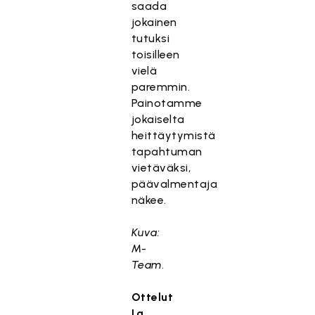
saada
jokainen
tutuksi
toisilleen
vielä
paremmin.
Painotamme
jokaiselta
heittäytymistä
tapahtuman
vietäväksi,
päävalmentaja
näkee.
Kuva:
M-
Team
.
Ottelut
La