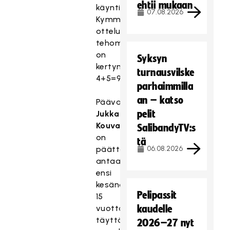
ehtii mukaan
käyntiin.
07.08.2026
Kymmenessä
ottelussa
tehomerkintöjä
on
Syksyn
kertynyt
turnausvilske
4+5=9.
parhaimmilla
an – katso
Päävalmentaja
pelit
Jukka
Kouvalainen
SalibandyTV:s
on
tä
päättänyt
06.08.2026
antaa
ensi
kesänä
Pelipassit
15
vuotta
kaudelle
täyttävälle
2026–27 nyt