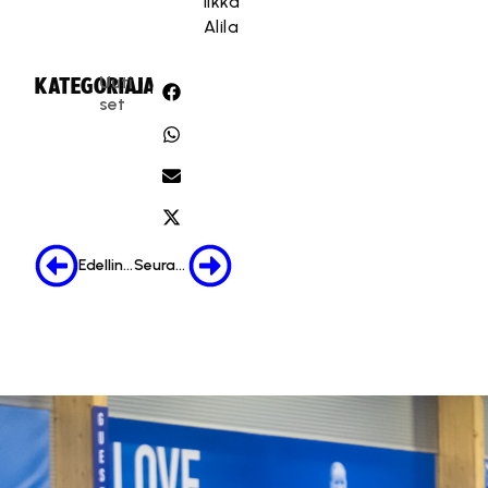
Ilkka
Alila
Uuti
KATEGORIA:
JAA:
set
Edellinen
Seuraava