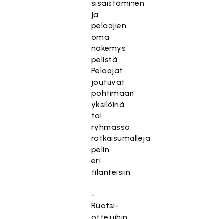
sisäistäminen
ja
pelaajien
oma
näkemys
pelistä.
Pelaajat
joutuvat
pohtimaan
yksilöinä
tai
ryhmässä
ratkaisumalleja
pelin
eri
tilanteisiin.
-
Ruotsi-
otteluihin