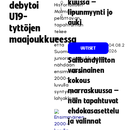
kuussa –
0
debytoi
Historiallisen
1
lipunmyynti jo
Malmössa
U19-
5
pelattavan
auki
tapahtuman
tyttöjen
tekee
maajoukkueessa
se,
että
04.08.2
UUTISET
026
Suomen
juniorimaajoukkueessa
Salibandyliiton
nähdään
varsinainen
ensimmäinen
2000-
kokous
luvulla
marraskuussa –
syntynyt
lahjakkuus.
näin tapahtuvat
ehdokasasettelu
ja valinnat