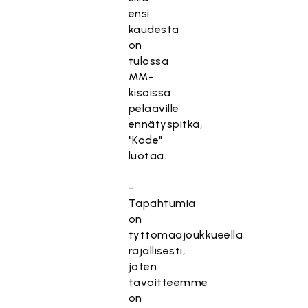
ensi
kaudesta
on
tulossa
MM-
kisoissa
pelaaville
ennätyspitkä,
"Kode"
luotaa.
-
Tapahtumia
on
tyttömaajoukkueella
rajallisesti,
joten
tavoitteemme
on