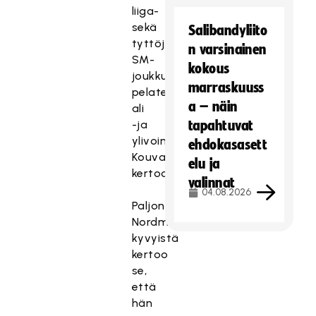
liiga-
sekä
Salibandyliito
tyttöjen
n varsinainen
SM-
kokous
joukkueissa
marraskuuss
pelaten
a – näin
ali
-ja
tapahtuvat
ylivoimia,
ehdokasasett
Kouvalainen
elu ja
kertoo.
valinnat
04.08.2026
Paljon
Nordmanin
kyvyistä
kertoo
se,
että
hän