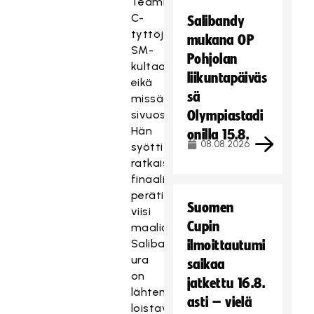
Teamille
C-
Salibandy
tyttöjen
mukana OP
SM-
Pohjolan
kultaa,
liikuntapäiväs
eikä
sä
missään
sivuosassa.
Olympiastadi
Hän
onilla 15.8.
08.08.2026
syötti
ratkaisevassa
finaalissa
peräti
Suomen
viisi
Cupin
maalia.
Salibandyliigassakin
ilmoittautumi
ura
saikaa
on
jatkettu 16.8.
lähtenyt
asti – vielä
loistavasti