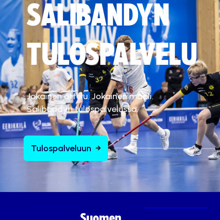
SALIBANDYN
TULOSPALVELU
Jokainen ottelu. Jokainen maali.
Salibandyn tulospalvelussa.
Tulospalveluun
Suomen