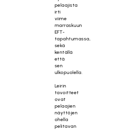
pelaajista
irti
viime
marraskuun
EFT-
tapahtumassa,
sekä
kentällä
että
sen
ulkopuolella.
Leirin
tavoitteet
ovat
pelaajien
näyttöjen
ohella
pelitavan