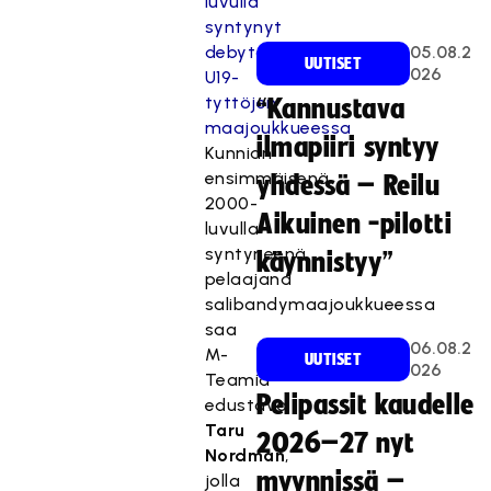
05.08.2
UUTISET
026
“Kannustava
ilmapiiri syntyy
Kunnian
ensimmäisenä
yhdessä – Reilu
2000-
Aikuinen -pilotti
luvulla
syntyneenä
käynnistyy”
pelaajana
salibandymaajoukkueessa
saa
06.08.2
M-
UUTISET
026
Teamia
Pelipassit kaudelle
edustava
Taru
2026–27 nyt
Nordman
,
myynnissä –
jolla