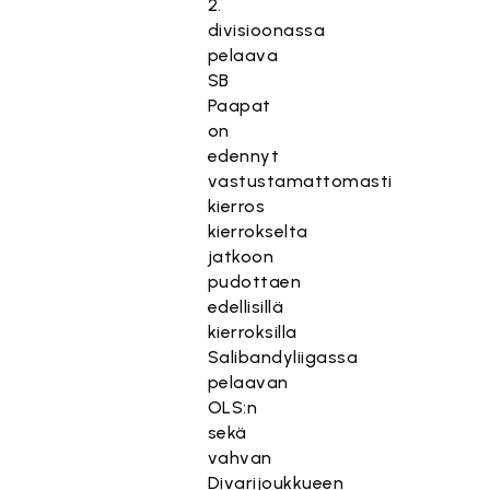
2.
divisioonassa
pelaava
SB
Paapat
on
edennyt
vastustamattomasti
kierros
kierrokselta
jatkoon
pudottaen
edellisillä
kierroksilla
Salibandyliigassa
pelaavan
OLS:n
sekä
vahvan
Divarijoukkueen