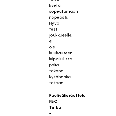
kyetä
sopeutumaan
nopeasti.
Hyvä
testi
joukkueelle,
ei
ole
kuukauteen
kilpailullista
peliä
takana,
Kytöhonka
toteaa.
Puolivälieräottelu
FBC
Turku
-