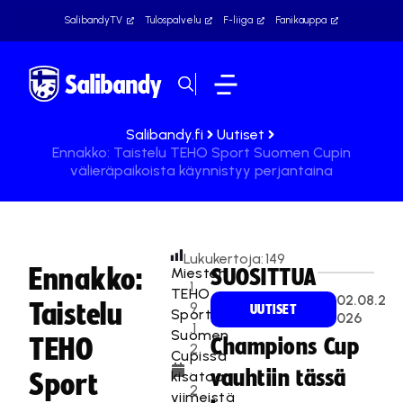
SalibandyTV
Tulospalvelu
F-liiga
Fanikauppa
Salibandy.fi
Uutiset
Ennakko: Taistelu TEHO Sport Suomen Cupin
välieräpaikoista käynnistyy perjantaina
Lukukertoja:
149
Ennakko:
Miesten
SUOSITTUA
1
TEHO
02.08.2
Taistelu
9
UUTISET
Sport
026
.1
Suomen
TEHO
Champions Cup
2
Cupissa
.
vauhtiin tässä
kisataan
Sport
2
viimeistä