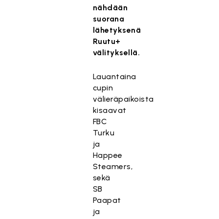
nähdään
suorana
lähetyksenä
Ruutu+
välityksellä.
Lauantaina
cupin
välieräpaikoista
kisaavat
FBC
Turku
ja
Happee
Steamers,
sekä
SB
Paapat
ja