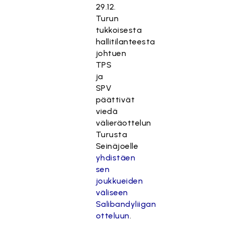
29.12.
Turun
tukkoisesta
hallitilanteesta
johtuen
TPS
ja
SPV
päättivät
viedä
välieräottelun
Turusta
Seinäjoelle
yhdistäen
sen
joukkueiden
väliseen
Salibandyliigan
otteluun
.