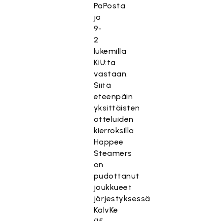
PaPosta
ja
9-
2
lukemilla
KiU:ta
vastaan.
Siitä
eteenpäin
yksittäisten
otteluiden
kierroksilla
Happee
Steamers
on
pudottanut
joukkueet
järjestyksessä
KalvKe