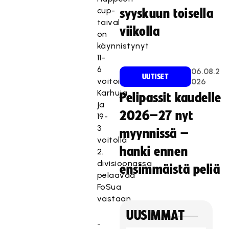
cup-
syyskuun toisella
taival
viikolla
on
käynnistynyt
11-
6
06.08.2
UUTISET
voitoilla
026
Karhuja
Pelipassit kaudelle
ja
2026–27 nyt
19-
3
myynnissä –
voitolla
hanki ennen
2.
divisioonassa
ensimmäistä peliä
pelaavaa
FoSua
vastaan.
UUSIMMAT
-