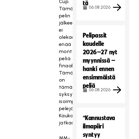
Cup.
tä
06.08.2026
Tämän
pelin
jälkeen
ei
Pelipassit
olekaan
kaudelle
enää
montaa
2026–27 nyt
peliä
myynnissä –
finaaliin.
hanki ennen
Tämä
ensimmäistä
on
peliä
tämän
06.08.2026
syksyn
isoimpia
pelejä,
Kauko
“Kannustava
jatkaa.
ilmapiiri
syntyy
MM-