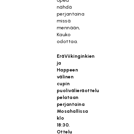
Upea
nähdä
perjantaina
missä
mennään,
Kauko
odottaa.
EräViikinginkien
ja
Happeen
välinen
cupin
puolivälieräottelu
pelataan
perjantaina
Mosahallissa
klo
18:30.
Ottelu