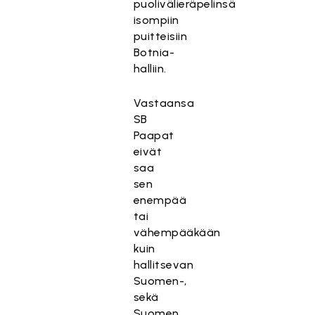
puolivälieräpelinsä
isompiin
puitteisiin
Botnia-
halliin.
Vastaansa
SB
Paapat
eivät
saa
sen
enempää
tai
vähempääkään
kuin
hallitsevan
Suomen-,
sekä
Suomen