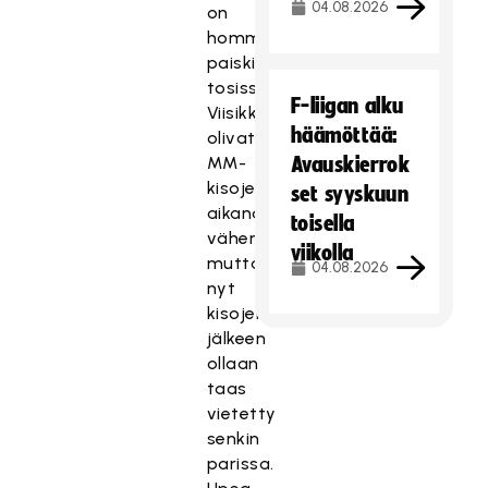
04.08.2026
on
hommia
paiskittu
tosissaan.
F-liigan alku
Viisikkohommat
häämöttää:
olivat
MM-
Avauskierrok
kisojen
set syyskuun
aikana
toisella
vähemmällä,
viikolla
mutta
04.08.2026
nyt
kisojen
jälkeen
ollaan
taas
vietetty
senkin
parissa.