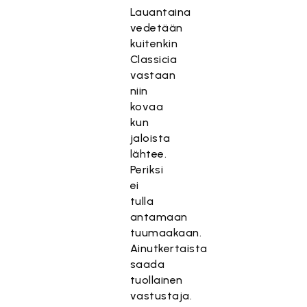
Lauantaina
vedetään
kuitenkin
Classicia
vastaan
niin
kovaa
kun
jaloista
lähtee.
Periksi
ei
tulla
antamaan
tuumaakaan.
Ainutkertaista
saada
tuollainen
vastustaja.