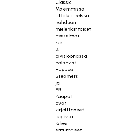
Classic.
Molemmissa
ottelupareissa
nähdään
mielenkiintoiset
asetelmat
kun
2.
divisioonassa
pelaavat
Happee
Steamers
ja
SB
Paapat
ovat
kirjoittaneet
cupissa
lähes
satumaiset