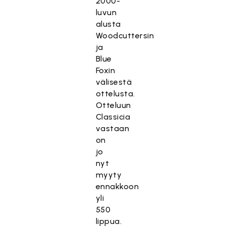
2000-
luvun
alusta
Woodcuttersin
ja
Blue
Foxin
välisestä
ottelusta.
Otteluun
Classicia
vastaan
on
jo
nyt
myyty
ennakkoon
yli
550
lippua.