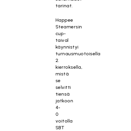
tarinat.
Happee
Steamersin
cup-
taival
käynnistyi
turnausmuotoisella
2.
kierroksella,
mistä
se
selvitti
tiensä
jatkoon
4-
0
voitolla
SBT