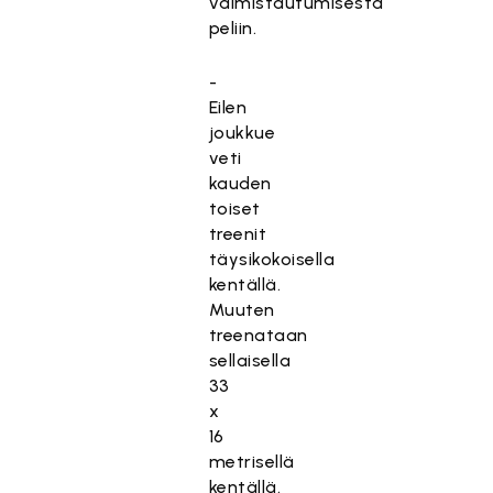
valmistautumisesta
peliin.
-
Eilen
joukkue
veti
kauden
toiset
treenit
täysikokoisella
kentällä.
Muuten
treenataan
sellaisella
33
x
16
metrisellä
kentällä.