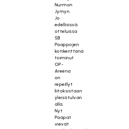
Nurmon
Jymyn.
Jo
edellisissä
otteluissa
SB
Paappojen
kotikenttänä
toiminut
OP-
Areena
on
repeillyt
liitoksistaan
yleisötulvan
alla.
Nyt
Paapat
vievät