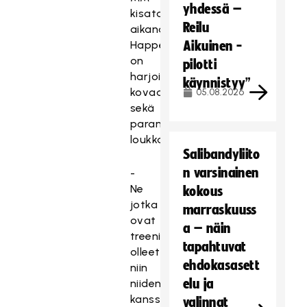
yhdessä –
kisatauon
Reilu
aikana
Happee
Aikuinen -
on
pilotti
harjoitellut
käynnistyy”
kovaa,
05.08.2026
sekä
parannellut
loukkaantumisia.
Salibandyliito
n varsinainen
-
Ne
kokous
jotka
marraskuuss
ovat
a – näin
treenikunnossa
tapahtuvat
olleet,
ehdokasasett
niin
elu ja
niiden
kanssa
valinnat