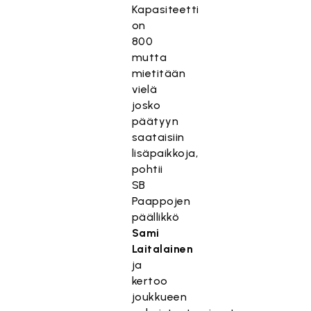
Kapasiteetti
on
800
mutta
mietitään
vielä
josko
päätyyn
saataisiin
lisäpaikkoja,
pohtii
SB
Paappojen
päällikkö
Sami
Laitalainen
ja
kertoo
joukkueen