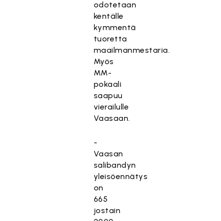
odotetaan
kentälle
kymmentä
tuoretta
maailmanmestaria.
Myös
MM-
pokaali
saapuu
vierailulle
Vaasaan.
-
Vaasan
salibandyn
yleisöennätys
on
665
jostain