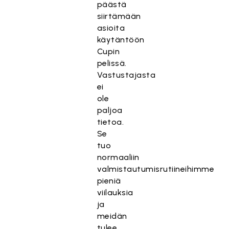
päästä
siirtämään
asioita
käytäntöön
Cupin
pelissä.
Vastustajasta
ei
ole
paljoa
tietoa.
Se
tuo
normaaliin
valmistautumisrutiineihimme
pieniä
viilauksia
ja
meidän
tulee