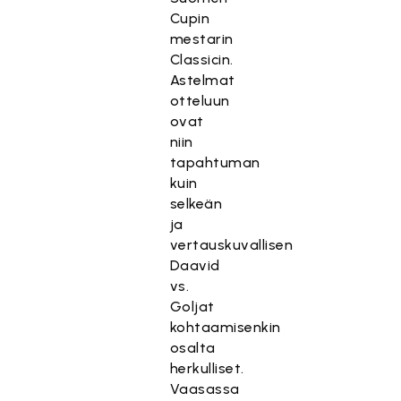
Cupin
mestarin
Classicin.
Astelmat
otteluun
ovat
niin
tapahtuman
kuin
selkeän
ja
vertauskuvallisen
Daavid
vs.
Goljat
kohtaamisenkin
osalta
herkulliset.
Vaasassa