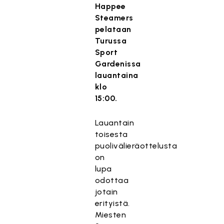
Happee
Steamers
pelataan
Turussa
Sport
Gardenissa
lauantaina
klo
15:00.
Lauantain
toisesta
puolivälieräottelusta
on
lupa
odottaa
jotain
erityistä.
Miesten