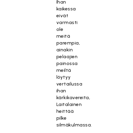
Ihan
kaikessa
eivät
varmasti
ole
meitä
parempia,
ainakin
pelaajien
painossa
meiltä
löytyy
vertailussa
ihan
kärkikavereita,
Laitalainen
heittää
pilke
silmäkulmassa.