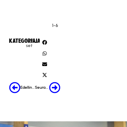
1-6
Uuti
KATEGORIA:
JAA:
set
Edellinen
Seuraava