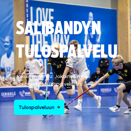
SALIBANDYN
TULOSPALVELU
Jokainen ottelu. Jokainen maali.
Salibandyn tulospalvelussa.
Tulospalveluun