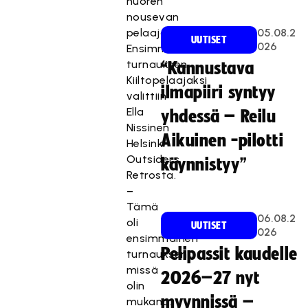
nuoren
nousevan
pelaajan.
05.08.2
UUTISET
026
Ensimmäisen
turnauksen
“Kannustava
Kiiltopelaajaksi
ilmapiiri syntyy
valittiin
Ella
yhdessä – Reilu
Nissinen
Aikuinen -pilotti
Helsinki
Outsiders
käynnistyy”
Retrosta.
–
Tämä
06.08.2
oli
UUTISET
026
ensimmäinen
Pelipassit kaudelle
turnaukseni,
missä
2026–27 nyt
olin
myynnissä –
mukana.