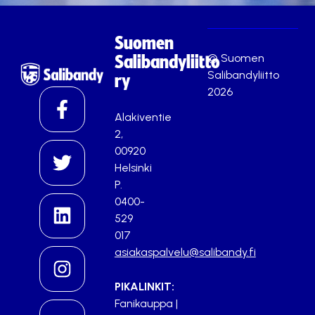
Suomen
© Suomen
Salibandyliitto
Salibandyliitto
ry
2026
Alakiventie
2,
00920
Helsinki
P.
0400-
529
017
asiakaspalvelu@salibandy.fi
PIKALINKIT:
Fanikauppa
|