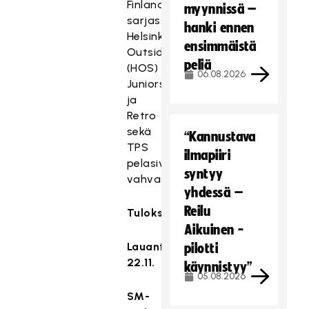
Finlandia-
myynnissä –
sarjassa
hanki ennen
Helsinki
ensimmäistä
Outsiders
peliä
(HOS)
06.08.2026
Juniors
ja
Retro
sekä
“Kannustava
TPS
ilmapiiri
pelasivat
syntyy
vahvasti.
yhdessä –
Reilu
Tulokset:
Aikuinen -
Lauantai
pilotti
22.11.
käynnistyy”
05.08.2026
SM-