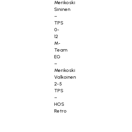
Merikoski
Sininen
–
TPS
0-
12
M-
Team
EG
–
Merikoski
Valkoinen
2-5
TPS
–
HOS
Retro