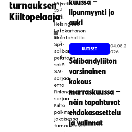
kuussa –
en
turnauksen
käyntiin
2
22-
lipunmyynti jo
Kiiltopelaaja
4
23.11.
auki
.1
Helsingissä
1.
Latokartanon
2
liikuntahallilla.
0
Spt-
04.08.2
UUTISET
1
salibandyssa
026
4
pelataan
Salibandyliiton
sekä
varsinainen
SM-
sarjaa
kokous
että
marraskuussa –
Finlandia-
sarjaa.
näin tapahtuvat
Kiilto
ehdokasasettelu
palkitsee
jokaisessa
ja valinnat
turnauksessa