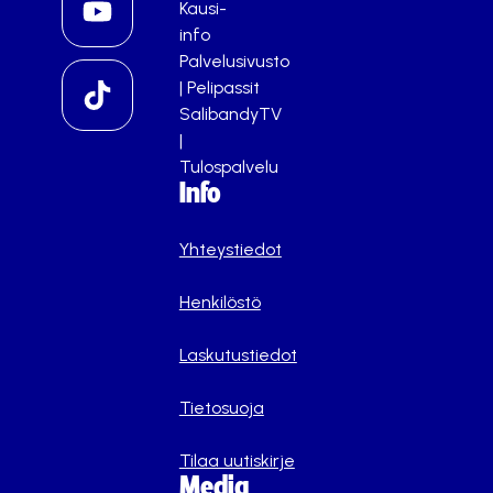
Kausi-
info
Palvelusivusto
|
Pelipassit
SalibandyTV
|
Tulospalvelu
Info
Yhteystiedot
Henkilöstö
Laskutustiedot
Tietosuoja
Tilaa uutiskirje
Media