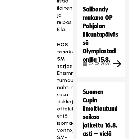
lisää
iloinen
Salibandy
ja
mukana OP
reipas
Pohjolan
Ella.
liikuntapäiväs
sä
HOS
Olympiastadi
tehokkaana
SM-
onilla 15.8.
08.08.2026
sarjassa
Ensimmäisessä
turnauksessa
nähtiin
Suomen
sekä
Cupin
tiukkoja
ilmoittautumi
otteluita
että
saikaa
isomaalisia
jatkettu 16.8.
voittoja.
asti – vielä
SM-