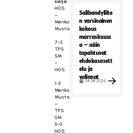
sarja:
HOS
Salibandyliito
–
n varsinainen
Merikoski
kokous
Musta
marraskuuss
7-5
a – näin
TPS
tapahtuvat
SM
ehdokasasett
–
elu ja
HOS
valinnat
04.08.2026
1-5
Merikoski
Musta
–
TPS
SM
11-0
HOS