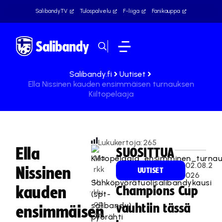
SalibandyTV
Tulospalvelu
F-liiga
Fanikauppa
Salibandy.fi
Uutiset
Ella Nissinen kauden ensimmäisen turnauksen
Kiiltopelaaja
Lukukertoja:
265
Ella
SUOSITTUA
Ma
02.08.2
Nissinen
rkk
UUTISET
026
u
Sähköpyörätuolisalibandykausi
kauden
Champions Cup
Hu
(spt-
op
salibandy)
vauhtiin tässä
ensimmäisen
on
pyörähti