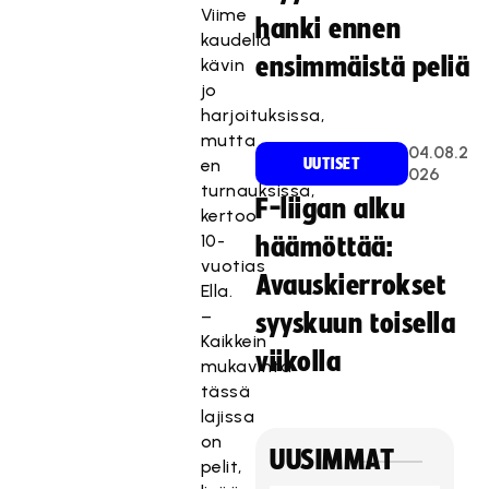
Viime
hanki ennen
kaudella
ensimmäistä peliä
kävin
jo
harjoituksissa,
mutta
04.08.2
en
UUTISET
026
turnauksissa,
F-liigan alku
kertoo
10-
häämöttää:
vuotias
Avauskierrokset
Ella.
–
syyskuun toisella
Kaikkein
viikolla
mukavinta
tässä
lajissa
on
UUSIMMAT
pelit,