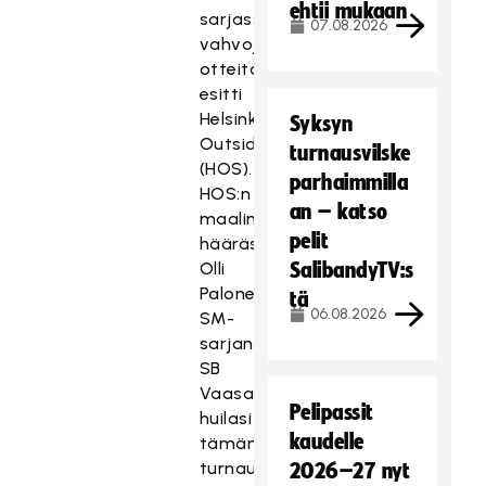
ehtii mukaan
sarjassa
07.08.2026
vahvoja
otteita
esitti
Helsinki
Syksyn
Outsiders
turnausvilske
(HOS).
parhaimmilla
HOS:n
an – katso
maalintykkinä
pelit
hääräsi
Olli
SalibandyTV:s
Palonen.
tä
06.08.2026
SM-
sarjan
SB
Vaasa
Pelipassit
huilasi
kaudelle
tämän
turnauksen.
2026–27 nyt