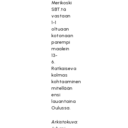
Merikoski
SBT.tä
vastaan
1-1
oltuaan
kotonaan
parempi
maalein
13-
6.
Ratkaiseva
kolmas
kohtaaminen
mitellään
ensi
lauantaina
Oulussa.
Arkistokuva: