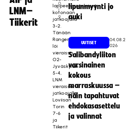
0
lipunmyynti jo
lappeenrantalaiset
LNM–
1
kotonaan
auki
9
jatkoajalla
Tiikerit
3-2.
Tänään
Rangers
04.08.2
UUTISET
026
löi
vieraissa
Salibandyliiton
O2-
varsinainen
Jyväskylän
5-4,
kokous
LNM
marraskuussa –
vieraissa
jatkoajalla
näin tapahtuvat
Loviisan
ehdokasasettelu
Torin
7-6
ja valinnat
ja
Tiikerit