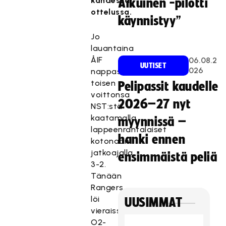
kahdessa
Aikuinen -pilotti
ottelussa.
käynnistyy”
Jo
lauantaina
ÅIF
06.08.2
UUTISET
026
nappasi
toisen
Pelipassit kaudelle
voittonsa
2026–27 nyt
NST:stä
kaatamalla
myynnissä –
lappeenrantalaiset
hanki ennen
kotonaan
jatkoajalla
ensimmäistä peliä
3-2.
Tänään
Rangers
löi
UUSIMMAT
vieraissa
O2-