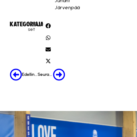
Juhani
Järvenpää
Uuti
KATEGORIA:
JAA:
set
Edellinen
Seuraava