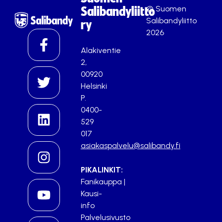
© Suomen
Salibandyliitto
Salibandyliitto
ry
2026
Alakiventie
2,
00920
Helsinki
P.
0400-
529
017
asiakaspalvelu@salibandy.fi
PIKALINKIT:
Fanikauppa
|
Kausi-
info
Palvelusivusto