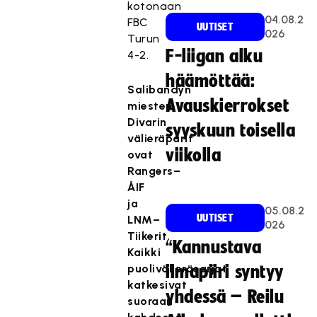
kotonaan
04.08.2
FBC
UUTISET
026
Turun
F-liigan alku
4-2.
häämöttää:
Salibandyn
Avauskierrokset
miesten
Divarin
syyskuun toisella
välieräparit
viikolla
ovat
Rangers–
ÅIF
ja
05.08.2
UUTISET
LNM–
026
Tiikerit.
“Kannustava
Kaikki
puolivälieräsarjat
ilmapiiri syntyy
katkesivat
yhdessä – Reilu
suoraan