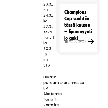
23.3.,
su
Champions
24.3.,
Cup vauhtiin
ke
tässä kuussa
27.3.,
– lipunmyynti
sekä
tarvittaessa
jo auki
02.08.2026
la
30.3.
ja
su
31.3.
Divarin
putoamiskarsinnassa
EV
Akatemia
tasoitti
voitoiksi