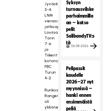
Syksyn
Jyväskylän
turnausvilske
5-4,
LNM
parhaimmilla
vieraissa
an – katso
jatkoajalla
pelit
Loviisan
SalibandyTV:s
Torin
tä
7-6
06.08.2026
ja
Tiikerit
kotonaan
FBC
Pelipassit
Turun
kaudelle
4-2.
2026–27 nyt
myynnissä –
Runkosarjassa
hanki ennen
Rangers
oli
ensimmäistä
ykkönen,
peliä