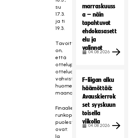
marraskuuss
su
17.3.
a – näin
ja ti
tapahtuvat
19.3.
ehdokasasett
elu ja
Tavoitteena
valinnat
on,
04.08.2026
että
otteluparien
otteluohjelma
vahvistetaan
F-liigan alku
huomenna
häämöttää:
maanantaina.
Avauskierrok
set syyskuun
Finaalien
toisella
runkopelipäivät
viikolla
puolestaan
04.08.2026
ovat:
la