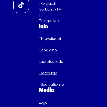
|
Pelipassit
SalibandyTV
|
Tulospalvelu
Info
Yhteystiedot
Henkilöstö
Laskutustiedot
Tietosuoja
Tilaa uutiskirje
Media
Logot