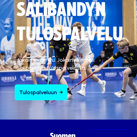
SALIBANDYN
TULOSPALVELU
Jokainen ottelu. Jokainen maali.
Salibandyn tulospalvelussa.
Tulospalveluun
Suomen