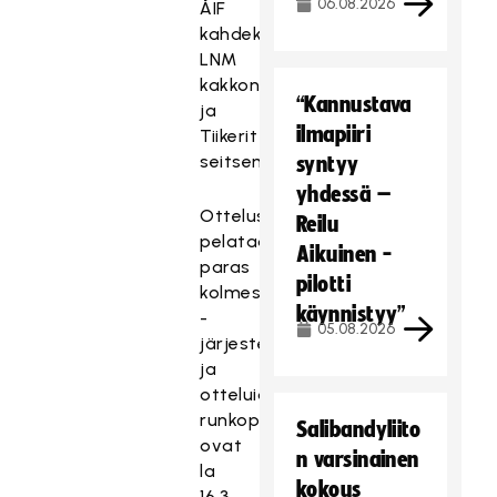
06.08.2026
ÅIF
kahdeksas,
LNM
kakkonen
“Kannustava
ja
ilmapiiri
Tiikerit
seitsemäs.
syntyy
yhdessä –
Ottelusarjat
Reilu
pelataan
Aikuinen -
paras
pilotti
kolmesta
käynnistyy”
-
05.08.2026
järjestelmällä,
ja
otteluiden
runkopelipäivät
Salibandyliito
ovat
n varsinainen
la
kokous
16.3.,