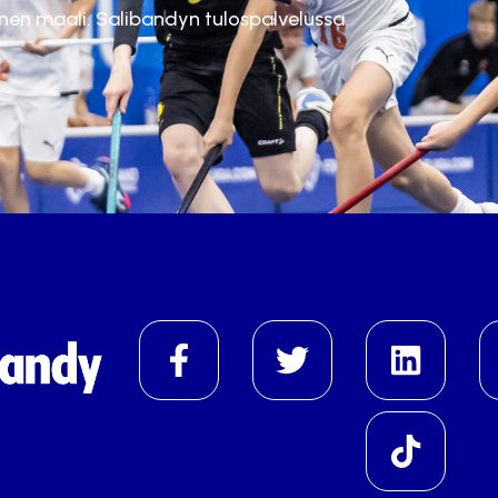
inen maali. Salibandyn tulospalvelussa.