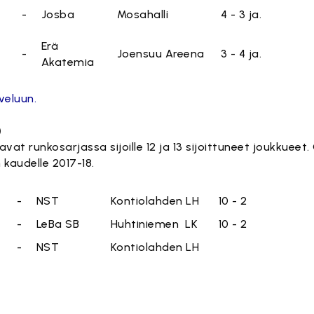
-
Josba
Mosahalli
4 - 3 ja.
Erä
-
Joensuu Areena
3 - 4 ja.
Akatemia
veluun.
)
vat runkosarjassa sijoille 12 ja 13 sijoittuneet joukkueet.
 kaudelle 2017-18.
-
NST
Kontiolahden LH
10 - 2
-
LeBa SB
Huhtiniemen LK
10 - 2
-
NST
Kontiolahden LH