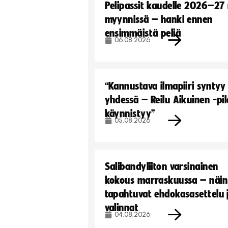
Pelipassit kaudelle 2026–27
myynnissä – hanki ennen
ensimmäistä peliä
06.08.2026
“Kannustava ilmapiiri syntyy
yhdessä – Reilu Aikuinen -pil
käynnistyy”
05.08.2026
Salibandyliiton varsinainen
kokous marraskuussa – näin
tapahtuvat ehdokasasettelu 
valinnat
04.08.2026