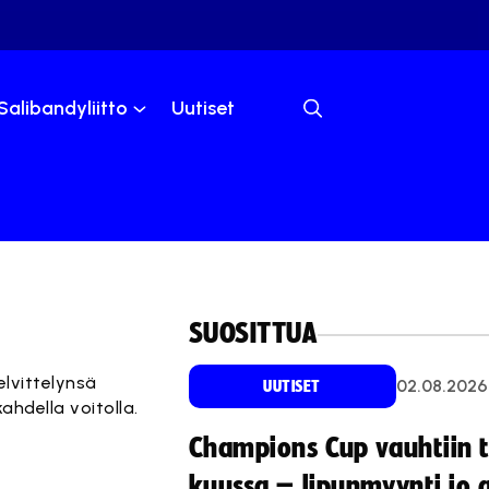
Salibandyliitto
Uutiset
SUOSITTUA
elvittelynsä
02.08.2026
UUTISET
ahdella voitolla.
Champions Cup vauhtiin 
kuussa – lipunmyynti jo 