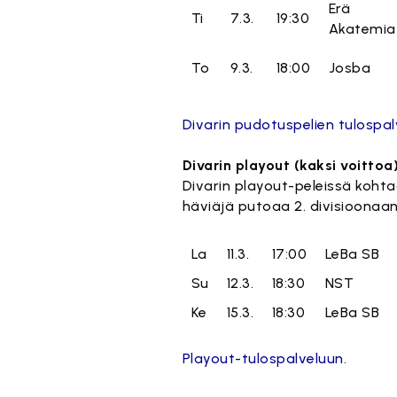
Erä
Ti
7.3.
19:30
Akatemia
To
9.3.
18:00
Josba
Divarin pudotuspelien tulospal
Divarin playout (kaksi voittoa
Divarin playout-peleissä kohtaa
häviäjä putoaa 2. divisioonaan
La
11.3.
17:00
LeBa SB
Su
12.3.
18:30
NST
Ke
15.3.
18:30
LeBa SB
Playout-tulospalveluun.