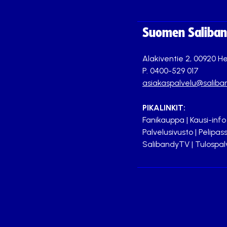
Suomen Saliband
Alakiventie 2, 00920 He
P. 0400-529 017
asiakaspalvelu@saliban
PIKALINKIT:
Fanikauppa
|
Kausi-info
Palvelusivusto
|
Pelipass
SalibandyTV
|
Tulospal