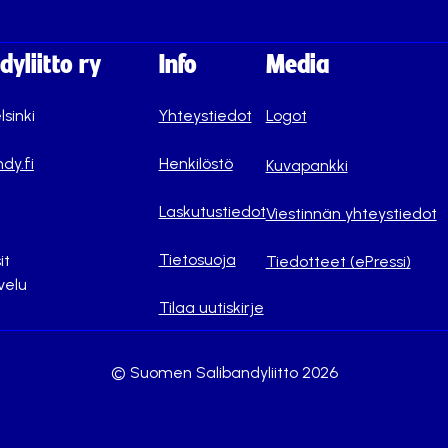
yliitto ry
Info
Media
lsinki
Yhteystiedot
Logot
dy.fi
Henkilöstö
Kuvapankki
Laskutustiedot
Viestinnän yhteystiedot
Tietosuoja
it
Tiedotteet (ePressi)
velu
Tilaa uutiskirje
© Suomen Salibandyliitto 2026