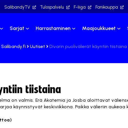
SalibandyTV
Tulospalvelu
F-liiga
Fanikauppa
Sarjat
Harrastaminen
Maajoukkueet
Salibandy.fi
Uutiset
Divarin puolivälierät käyntiin tiistaina
ntiin tiistaina
jelma on valmis. Erä Akatemia ja Josba aloittavat väliens
arjaa käynnistyvät keskiviikkona. Paikka välieriin aukeaa k
ittoa)