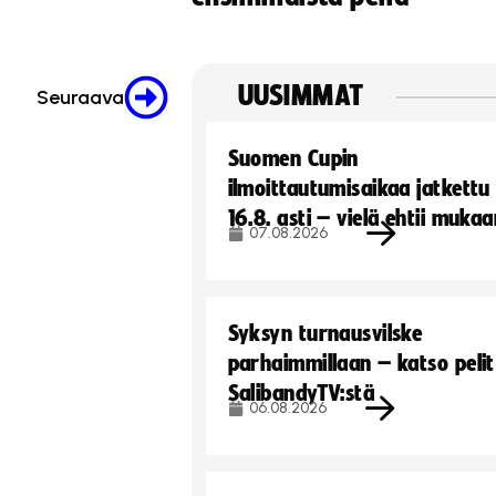
UUSIMMAT
Seuraava
Suomen Cupin
ilmoittautumisaikaa jatkettu
16.8. asti – vielä ehtii muka
07.08.2026
Syksyn turnausvilske
parhaimmillaan – katso pelit
SalibandyTV:stä
06.08.2026