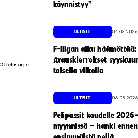
käynnistyy”
04.08.2026
UUTISET
F-liigan alku häämöttää:
Avauskierrokset syyskuu
 Ottelusarjan
toisella viikolla
06.08.2026
UUTISET
Pelipassit kaudelle 2026
myynnissä – hanki ennen
ensimmäistä peliä