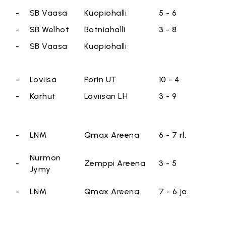
t
-
SB Vaasa
Kuopiohalli
5 - 6
-
SB Welhot
Botniahalli
3 - 8
t
-
SB Vaasa
Kuopiohalli
-
Loviisa
Porin UT
10 - 4
-
Karhut
Loviisan LH
3 - 9
-
LNM
Qmax Areena
6 - 7 rl.
Nurmon
-
Zemppi Areena
3 - 5
Jymy
-
LNM
Qmax Areena
7 - 6 ja.