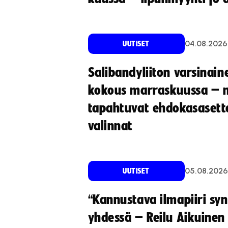
04.08.2026
UUTISET
Salibandyliiton varsinain
kokous marraskuussa – 
tapahtuvat ehdokasasette
valinnat
05.08.2026
UUTISET
“Kannustava ilmapiiri sy
yhdessä – Reilu Aikuinen 