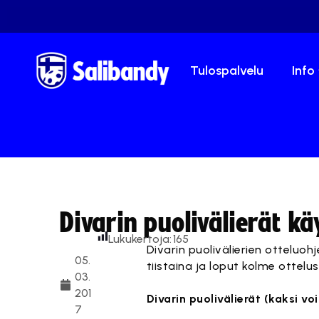
Tulospalvelu
Info
Divarin puolivälierät käy
Lukukertoja:
165
Divarin puolivälierien otteluoh
05.
tiistaina ja loput kolme ottelus
03.
201
Divarin puolivälierät (kaksi vo
7