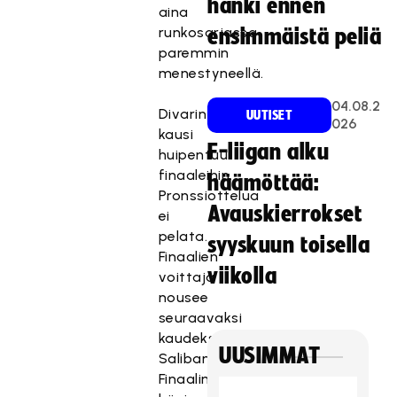
hanki ennen
aina
runkosarjassa
ensimmäistä peliä
paremmin
menestyneellä.
04.08.2
Divarin
UUTISET
026
kausi
F-liigan alku
huipentuu
finaaleihin.
häämöttää:
Pronssiottelua
Avauskierrokset
ei
pelata.
syyskuun toisella
Finaalien
viikolla
voittaja
nousee
seuraavaksi
kaudeksi
UUSIMMAT
Salibandyliigaan.
Finaalin