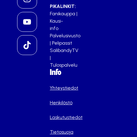
PIKALINKIT:
Fanikauppa
|
Kausi-
info
Palvelusivusto
|
Pelipassit
SalibandyTV
|
Tulospalvelu
Info
Yhteystiedot
Henkilöstö
Laskutustiedot
Tietosuoja