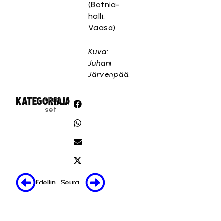
(Botnia-
halli,
Vaasa)
Kuva:
Juhani
Järvenpää
.
Uuti
KATEGORIA:
JAA:
set
Edellinen
Seuraava