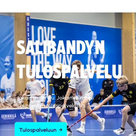
SALIBANDYN
TULOSPALVELU
Jokainen ottelu. Jokainen maali.
Salibandyn tulospalvelussa.
Tulospalveluun