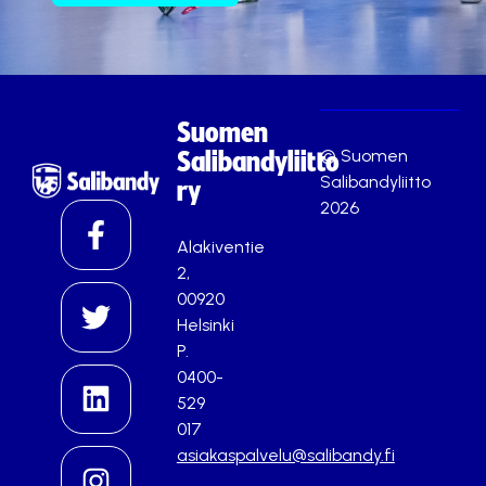
Suomen
© Suomen
Salibandyliitto
Salibandyliitto
ry
2026
Alakiventie
2,
00920
Helsinki
P.
0400-
529
017
asiakaspalvelu@salibandy.fi