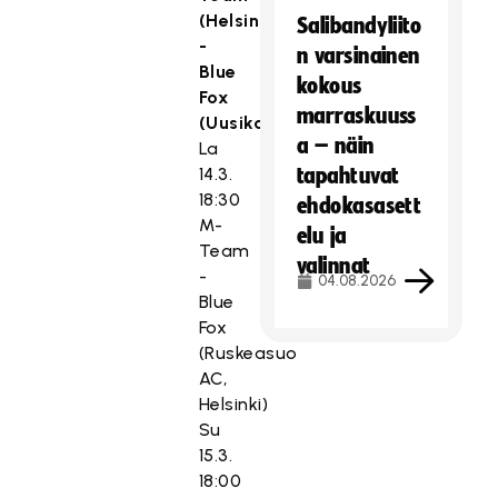
(Helsinki)
Salibandyliito
-
n varsinainen
Blue
kokous
Fox
marraskuuss
(Uusikaarlepyy)
a – näin
La
14.3.
tapahtuvat
18:30
ehdokasasett
M-
elu ja
Team
valinnat
-
04.08.2026
Blue
Fox
(Ruskeasuo
AC,
Helsinki)
Su
15.3.
18:00