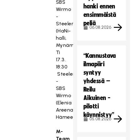
SBS
hanki ennen
Wirmo
ensimmäistä
-
peliä
Steelers
06.08.2026
(HaNi-
halli,
Mynämäki)
Ti
“Kannustava
17.3.
ilmapiiri
18:30
syntyy
Steelers
yhdessä –
-
SBS
Reilu
Wirmo
Aikuinen -
(Elenia
pilotti
Areena,
käynnistyy”
Hämeenlinna)
05.08.2026
M-
Team