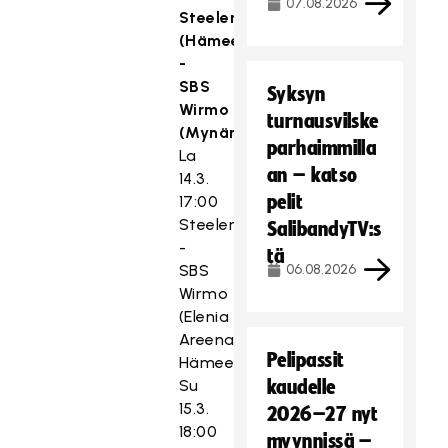
07.08.2026
Steelers
(Hämeenlinna)
-
SBS
Syksyn
Wirmo
turnausvilske
(Mynämäki)
parhaimmilla
La
an – katso
14.3.
pelit
17:00
Steelers
SalibandyTV:s
-
tä
SBS
06.08.2026
Wirmo
(Elenia
Areena,
Pelipassit
Hämeenlinna)
Su
kaudelle
15.3.
2026–27 nyt
18:00
myynnissä –