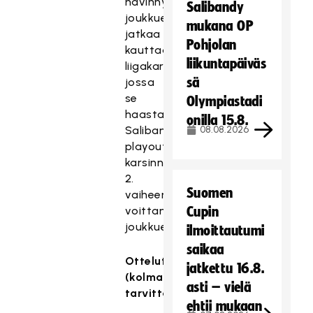
hävinnyt
Salibandy
joukkue
mukana OP
jatkaa
Pohjolan
kauttaan
liikuntapäiväs
liigakarsintoihin,
sä
jossa
se
Olympiastadi
haastaa
onilla 15.8.
Salibandyliigan
08.08.2026
playout-
karsinnan
2.
Suomen
vaiheen
voittaneen
Cupin
joukkueen.
ilmoittautumi
saikaa
Ottelut
jatkettu 16.8.
(kolmannet
asti – vielä
tarvittaessa):
ehtii mukaan