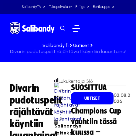
SalibandyTV
Tulospalvelu
F-liiga
Fanikauppa
Salibandy.fi
Uutiset
Divarin pudotuspelit räjähtävät käyntiin lauantaina!
Lukukertoja:
316
Divarin
SUOSITTUA
0
02.08.2
pudotuspelit
9
UUTISET
026
.
räjähtävät
Champions Cup
0
3
vauhtiin tässä
käyntiin
.
Salibandyn
kuussa –
2
toiseksi
lauantaina!