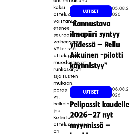
ensimmäisenä
kaksi
05.08.2
UUTISET
ottelua
026
voittanut
“Kannustava
etenee
ilmapiiri syntyy
seuraavaan
vaiheeseen.
yhdessä – Reilu
Välierissä
Aikuinen -pilotti
otteluparit
muodostuvat
käynnistyy”
runkosarjan
sijoitusten
mukaan,
06.08.2
paras
UUTISET
026
vs.
Pelipassit kaudelle
heikoin
jne.
2026–27 nyt
Kotietu
ottelusarjoissa
myynnissä –
on