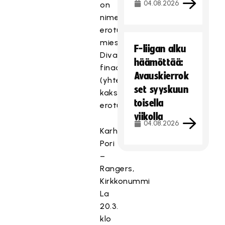
04.08.2026
on
nimennyt
erotuomarit
miesten
F-liigan alku
Divarin
häämöttää:
finaalisarjaan
Avauskierrok
(yhteensä
set syyskuun
kaksi
toisella
erotuomariparia).
viikolla
04.08.2026
Karhut,
Pori
–
Rangers,
Kirkkonummi
La
20.3.
klo