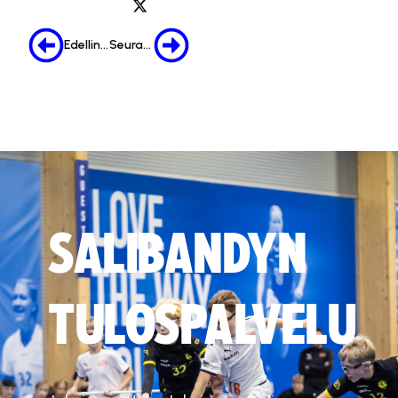
Edellinen
Seuraava
SALIBANDYN
TULOSPALVELU