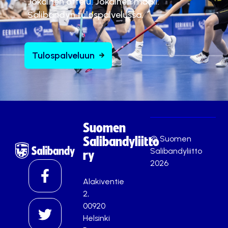
Jokainen ottelu. Jokainen maali.
Salibandyn tulospalvelussa.
Tulospalveluun
Suomen
© Suomen
Salibandyliitto
Salibandyliitto
ry
2026
Alakiventie
2,
00920
Helsinki