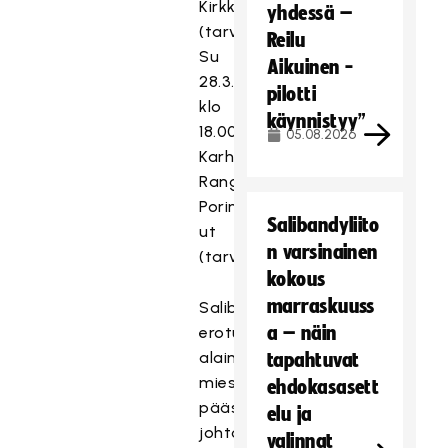
Kirkkonummi
yhdessä –
(tarvittaessa)
Reilu
Su
Aikuinen -
28.3.
pilotti
klo
käynnistyy”
18.00
05.08.2026
Karhut-
Rangers,
Porin
Salibandyliito
ut
n varsinainen
(tarvittaessa)
kokous
marraskuuss
Salibandyliiton
a – näin
erotuomarivaliokunnan
alainen
tapahtuvat
miesten
ehdokasasett
pääsarjaerotuomareiden
elu ja
johtoryhmä
valinnat