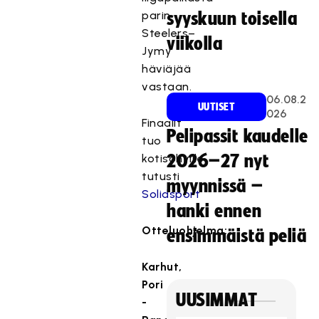
parin
syyskuun toisella
Steelers–
viikolla
Jymy
häviäjää
vastaan.
06.08.2
UUTISET
026
Finaalit
Pelipassit kaudelle
tuo
kotisohville
2026–27 nyt
tutusti
myynnissä –
Solidsport
hanki ennen
Otteluohjelma:
ensimmäistä peliä
Karhut,
Pori
UUSIMMAT
-