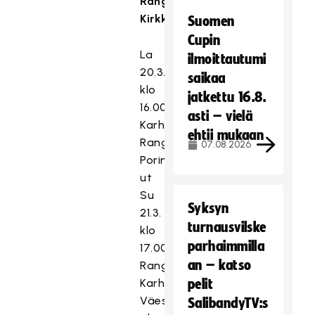
Rangers,
Kirkkonummi
Suomen
Cupin
La
ilmoittautumi
20.3.
saikaa
klo
jatkettu 16.8.
16.00
asti – vielä
Karhut-
ehtii mukaan
Rangers,
07.08.2026
Porin
ut
Su
Syksyn
21.3.
turnausvilske
klo
parhaimmilla
17.00
an – katso
Rangers-
Karhut,
pelit
Väestönsuojan
SalibandyTV:s