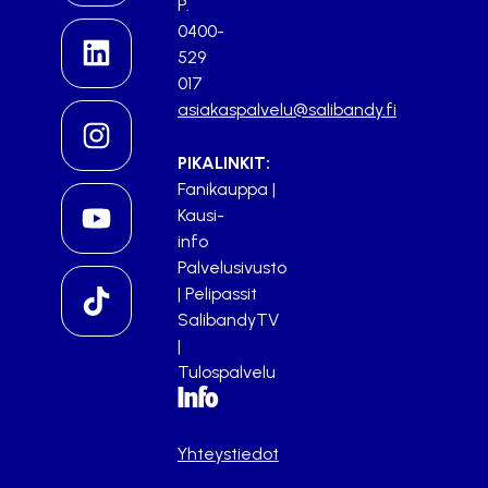
P.
0400-
529
017
asiakaspalvelu@salibandy.fi
PIKALINKIT:
Fanikauppa
|
Kausi-
info
Palvelusivusto
|
Pelipassit
SalibandyTV
|
Tulospalvelu
Info
Yhteystiedot