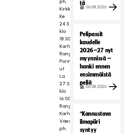
ph,
tä
06.08.2026
Kirkkonummi
Ke
24.3.
klo
Pelipassit
18.30
kaudelle
Karhut-
2026–27 nyt
Rangers,
myynnissä –
Porin
hanki ennen
ut
ensimmäistä
La
peliä
27.3.
06.08.2026
klo
16.00
Rangers-
“Kannustava
Karhut,
Väestönsuojan
ilmapiiri
ph,
syntyy