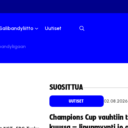
Salibandyliitto
Uutiset
bandyliigaan
SUOSITTUA
02.08.2026
UUTISET
Champions Cup vauhtiin 
kuussa – lipunmyynti jo 