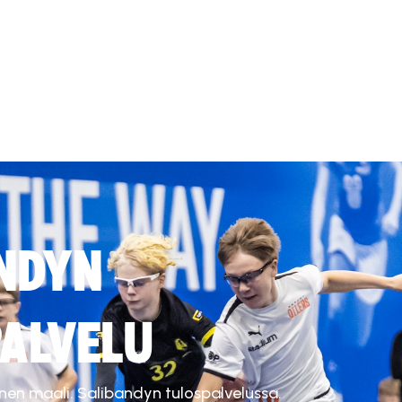
NDYN
ALVELU
inen maali. Salibandyn tulospalvelussa.