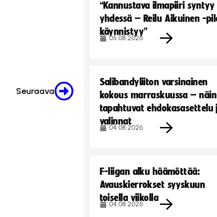
“Kannustava ilmapiiri syntyy
yhdessä – Reilu Aikuinen -pil
käynnistyy”
05.08.2026
Salibandyliiton varsinainen
Seuraava
kokous marraskuussa – näin
tapahtuvat ehdokasasettelu 
valinnat
04.08.2026
F-liigan alku häämöttää:
Avauskierrokset syyskuun
toisella viikolla
04.08.2026