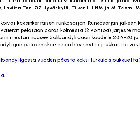
ari starttaa lauantaina 15.9. kuudella ottelulla, jotka o
 Loviisa Tor–O2-Jyväskylä, Tiikerit–LNM ja M-Team–Me
rakoivat kaksinkertaisen runkosarjan. Runkosarjan jälkee
 välierät pelataan paras kolmesta (2 voittoa) järjestelmäl
ivarin mestari nousee Salibandyliigaan kaudelle 2019-20 ja
bandyliigan putoamiskarsinnan hävinnyttä joukkuetta vas
libandyliigassa vuoden päästä kaksi turkulaisjoukkuetta
tä
.