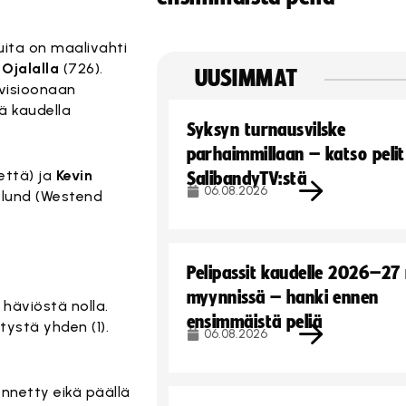
luita on maalivahti
Ojalalla
(726).
UUSIMMAT
ivisioonaan
lä kaudella
Syksyn turnausvilske
parhaimmillaan – katso pelit
että) ja
Kevin
SalibandyTV:stä
06.08.2026
Nylund (Westend
Pelipassit kaudelle 2026–27
myynnissä – hanki ennen
 häviöstä nolla.
ensimmäistä peliä
tystä yhden (1).
06.08.2026
nnetty eikä päällä