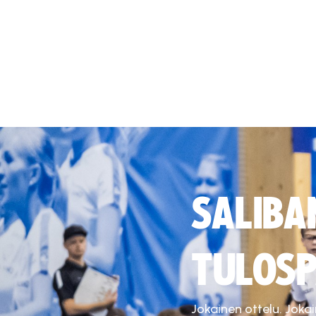
SALIBA
TULOSP
Jokainen ottelu. Joka