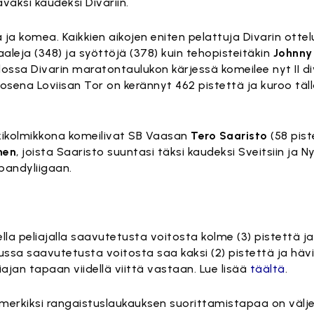
vaksi kaudeksi Divariin.
ä ja komea. Kaikkien aikojen eniten pelattuja Divarin otte
aaleja (348) ja syöttöjä (378) kuin tehopisteitäkin
Johnny 
ssa Divarin maratontaulukon kärjessä komeilee nyt II d
kosena Loviisan Tor on kerännyt 462 pistettä ja kuroo täl
rkikolmikkona komeilivat SB Vaasan
Tero Saaristo
(58 pist
nen
, joista Saaristo suuntasi täksi kaudeksi Sveitsiin ja 
ibandyliigaan.
la peliajalla saavutetusta voitosta kolme (3) pistettä ja
lussa saavutetusta voitosta saa kaksi (2) pistettä ja hävi
ajan tapaan viidellä viittä vastaan. Lue lisää
täältä
.
merkiksi rangaistuslaukauksen suorittamistapaa on välje