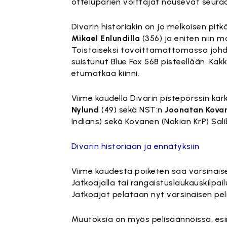
otteluparien voittajat nousevat seuraa
Divarin historiakin on jo melkoisen pitk
Mikael Enlundilla
(356) ja eniten niin m
Toistaiseksi tavoittamattomassa johdo
suistunut Blue Fox 568 pisteellään. Kak
etumatkaa kiinni.
Viime kaudella Divarin pistepörssin kä
Nylund
(49) sekä NST:n
Joonatan Kova
Indians) sekä Kovanen (Nokian KrP) Sal
Divarin historiaan ja ennätyksiin
Viime kaudesta poiketen saa varsinaisel
Jatkoajalla tai rangaistuslaukauskilpai
Jatkoajat pelataan nyt varsinaisen peli
Muutoksia on myös pelisäännöissä, esi