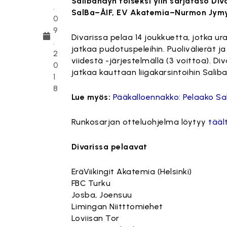
Salibandyn toiseksi ylin sarjataso Div
.
SalBa–ÅIF, EV Akatemia–Nurmon Jymy,
0
9
Divarissa pelaa 14 joukkuetta, jotka u
.
jatkaa pudotuspeleihin. Puolivälierät ja
2
viidestä -järjestelmällä (3 voittoa). D
0
jatkaa kauttaan liigakarsintoihin Sali
1
8
Lue myös:
Pääkalloennakko: Pelaako Sa
Runkosarjan otteluohjelma löytyy
tääl
Divarissa pelaavat
EräViikingit Akatemia (Helsinki)
FBC Turku
Josba, Joensuu
Limingan Niitttomiehet
Loviisan Tor