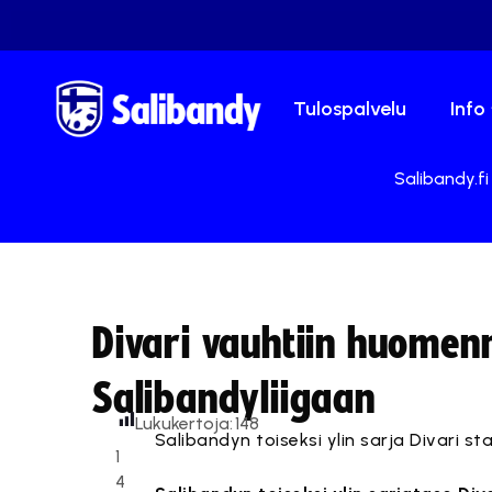
Tulospalvelu
Info
Salibandy.fi
Divari vauhtiin huomen
Salibandyliigaan
Lukukertoja:
148
Salibandyn toiseksi ylin sarja Divari st
1
4