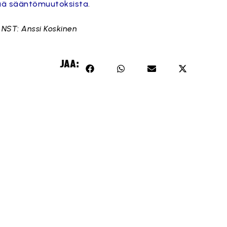
sää sääntömuutoksista
.
 NST: Anssi Koskinen
JAA: