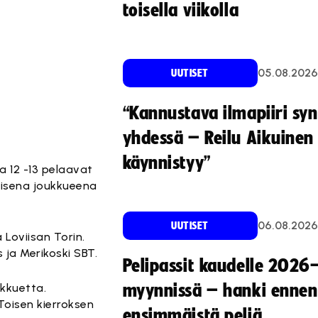
toisella viikolla
05.08.2026
UUTISET
“Kannustava ilmapiiri sy
yhdessä – Reilu Aikuinen 
käynnistyy”
a 12 -13 pelaavat
oisena joukkueena
06.08.2026
UUTISET
 Loviisan Torin.
 ja Merikoski SBT.
Pelipassit kaudelle 2026
ukkuetta.
myynnissä – hanki ennen
Toisen kierroksen
ensimmäistä peliä