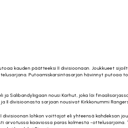
utoaa kauden päätteeksi II divisioonaan. Joukkueet sijoilt
telusarjana. Putoamiskarsintasarjan hävinnyt putoaa t
i ja Salibandyliigaan nousi Karhut, joka löi finaalisarjassa
, ja II divisioonasta sarjaan nousivat Kirkkonummi Rangers
 II divisioonan lohkon voittajat eli yhteensä kahdeksan jo
sti arvotussa kaaviossa paras kolmesta -ottelusarjoina. 