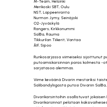
M-Team, Helsinki
Merikoski SBT, Oulu
NST, Lappeenranta
Nurmon Jymy, Seinäjoki
O2-Jyväskylä
Rangers, Kirkkonummi
SalBa, Rauma
Tikkurilan Tiikerit, Vantaa
ÅIF, Sipoo
Runkosarjassa viimeiseksi sijoittunut p
putoamiskarsinnan paras kolmesta -ot
sarjatasoa alemmas.
Viime keväänä Divarin mestariksi taistel
Salibandyliigasta putosi Divariin SalBa
Divarikarsintoihin osallistuvat jokaisen
Divarikarsinnat pelataan kaksivaiheise