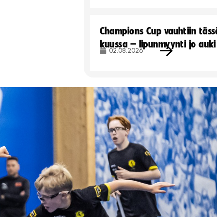
Champions Cup vauhtiin täss
kuussa – lipunmyynti jo auki
02.08.2026