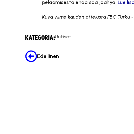
pelaamisesta enää saa jäähyä.
Lue li
Kuva viime kauden ottelusta FBC Turku -
Uutiset
KATEGORIA:
Edellinen