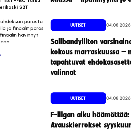
vat NST–FBC Turku,
rikoski SBT.
n kahdeksan parasta
04.08.2026
UUTISET
lä ja finaalit paras
 finaalin hävinnyt
Salibandyliiton varsinain
taan.
kokous marraskuussa – 
?
tapahtuvat ehdokasasette
valinnat
04.08.2026
UUTISET
F-liigan alku häämöttää:
Avauskierrokset syyskuu