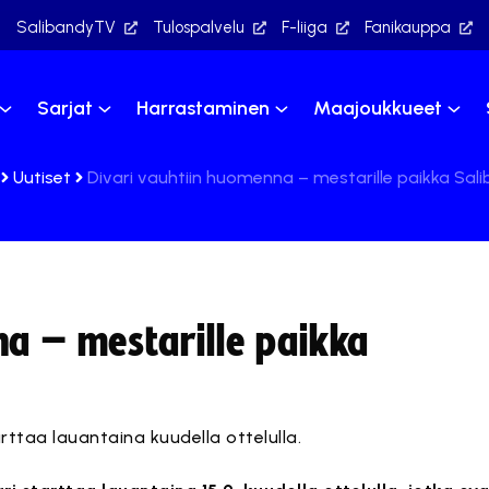
SalibandyTV
Tulospalvelu
F-liiga
Fanikauppa
Sarjat
Harrastaminen
Maajoukkueet
Uutiset
Divari vauhtiin huomenna – mestarille paikka Sali
na – mestarille paikka
arttaa lauantaina kuudella ottelulla.