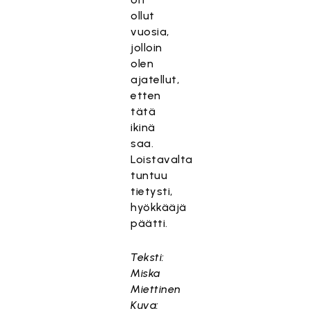
ollut
vuosia,
jolloin
olen
ajatellut,
etten
tätä
ikinä
saa.
Loistavalta
tuntuu
tietysti,
hyökkääjä
päätti.
Teksti:
Miska
Miettinen
Kuva: