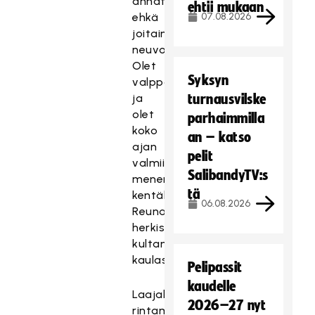
annat
ehtii mukaan
ehkä
07.08.2026
joitain
neuvoja.
Olet
Syksyn
valppaana
ja
turnausvilske
olet
parhaimmilla
koko
an – katso
ajan
pelit
valmiina
SalibandyTV:s
menemään
tä
kentälle,
06.08.2026
Reunamäki
herkisteli
kultamitali
kaulassa.
Pelipassit
kaudelle
Laajalla
2026–27 nyt
rintamalla