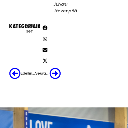
Juhani
Järvenpää
Uuti
KATEGORIA:
JAA:
set
Edellinen
Seuraava