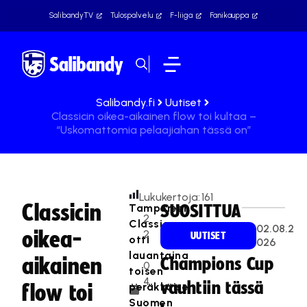
SalibandyTV
Tulospalvelu
F-liiga
Fanikauppa
Salibandy.fi
Uutiset
Classicin oikea-aikainen flow toi kultaa –
“Uskomattomia pelaajiahan tässä on”
Lukukertoja:
161
Classicin
Tampereen
SUOSITTUA
2
Classic
02.08.2
oikea-
2
UUTISET
otti
026
.
lauantaina
aikainen
Champions Cup
0
toisen
4
vauhtiin tässä
peräkkäisen
flow toi
.
Suomen