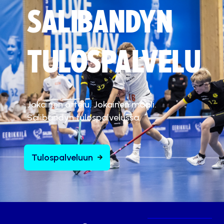
SALIBANDYN
TULOSPALVELU
Jokainen ottelu. Jokainen maali.
Salibandyn tulospalvelussa.
Tulospalveluun