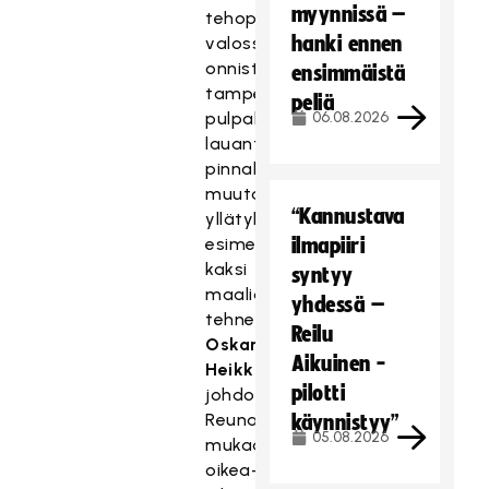
myynnissä –
tehopisteiden
hanki ennen
valossa
onnistuneesta
ensimmäistä
tamperelaisjoukkueesta
peliä
pulpahti
06.08.2026
lauantaina
pinnalle
muutamia
“Kannustava
yllätyksiä
esimerkiksi
ilmapiiri
kaksi
syntyy
maalia
yhdessä –
tehneen
Reilu
Oskari
Aikuinen -
Heikkilän
pilotti
johdolla.
Reunamäen
käynnistyy”
05.08.2026
mukaan
oikea-