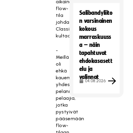
aikainen
flow-
Salibandyliito
tila
n varsinainen
johdatti
kokous
Classicin
kultaan.
marraskuuss
a – näin
-
tapahtuvat
Meillä
ehdokasasett
oli
elu ja
ehkä
valinnat
kauemmin
04.08.2026
yhdessä
pelanneita
pelaajia,
jotka
pystyivät
pääsemään
flow-
tilaan.