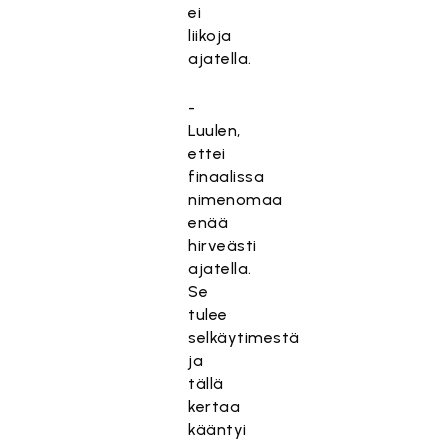
ei
liikoja
ajatella.
-
Luulen,
ettei
finaalissa
nimenomaa
enää
hirveästi
ajatella.
Se
tulee
selkäytimestä
ja
tällä
kertaa
kääntyi