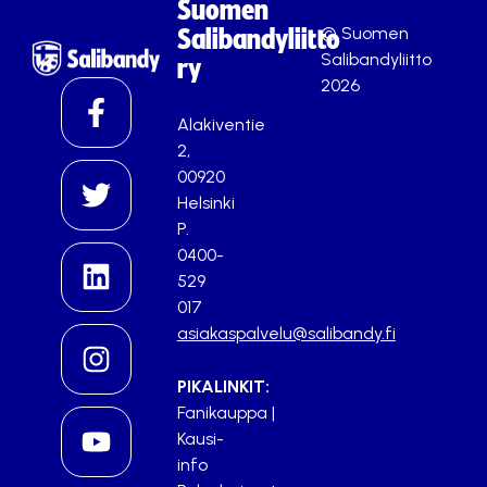
Suomen
© Suomen
Salibandyliitto
Salibandyliitto
ry
2026
Alakiventie
2,
00920
Helsinki
P.
0400-
529
017
asiakaspalvelu@salibandy.fi
PIKALINKIT:
Fanikauppa
|
Kausi-
info