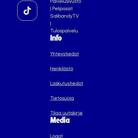
Palvelusivusto
|
Pelipassit
SalibandyTV
|
Tulospalvelu
Info
Yhteystiedot
Henkilöstö
Laskutustiedot
Tietosuoja
Tilaa uutiskirje
Media
Logot