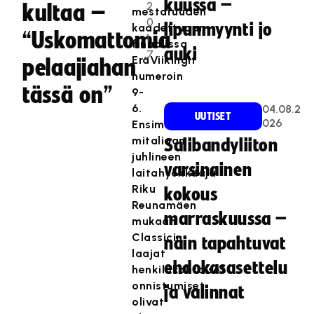
kuussa –
2
kultaa –
mestaruuden
0
lipunmyynti jo
kaadettuaan
“Uskomattomia
1
finaalissa
auki
7
EräViikingit
pelaajiahan
numeroin
tässä on”
9-
6.
04.08.2
UUTISET
026
Ensimmäistä
mitaliaan
Salibandyliiton
juhlineen
varsinainen
laitahyökkääjä
Riku
kokous
Reunamäen
marraskuussa –
mukaan
Classicin
näin tapahtuvat
laajat
ehdokasasettelu
henkilökohtaiset
onnistumiset
ja valinnat
olivat