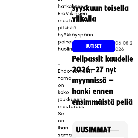
hätkähtänyt
syyskuun toisella
EräViikinkien
viikolla
muutamista
pitkistä
hyökkäyspään
paineista
06.08.2
UUTISET
huolimatta.
026
Pelipassit kaudelle
-
2026–27 nyt
Ehdottomasti
tämä
myynnissä –
on
hanki ennen
koko
joukkueen
ensimmäistä peliä
mestaruus.
Se
on
ihan
UUSIMMAT
sama