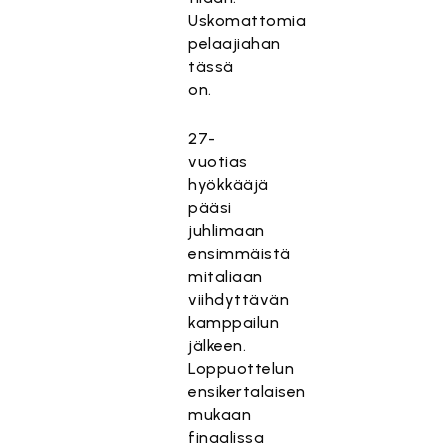
Uskomattomia
pelaajiahan
tässä
on.
27-
vuotias
hyökkääjä
pääsi
juhlimaan
ensimmäistä
mitaliaan
viihdyttävän
kamppailun
jälkeen.
Loppuottelun
ensikertalaisen
mukaan
finaalissa