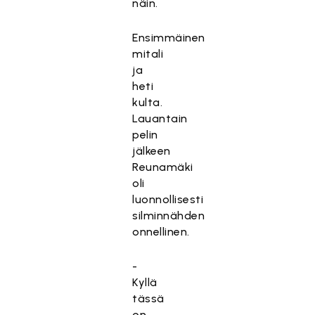
näin.
Ensimmäinen
mitali
ja
heti
kulta.
Lauantain
pelin
jälkeen
Reunamäki
oli
luonnollisesti
silminnähden
onnellinen.
-
Kyllä
tässä
on