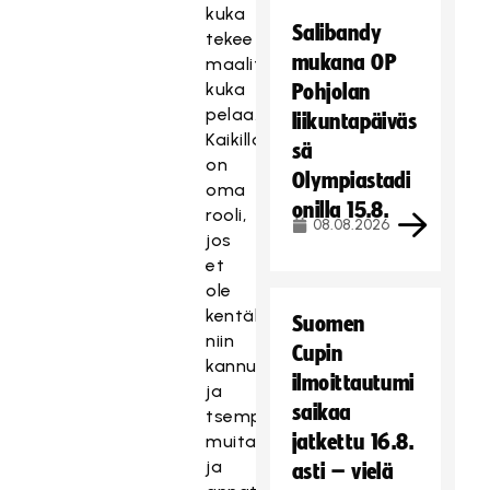
kuka
Salibandy
tekee
mukana OP
maalit,
kuka
Pohjolan
pelaa.
liikuntapäiväs
Kaikilla
sä
on
Olympiastadi
oma
onilla 15.8.
rooli,
08.08.2026
jos
et
ole
kentällä,
Suomen
niin
Cupin
kannustat
ilmoittautumi
ja
saikaa
tsemppaat
jatkettu 16.8.
muita
ja
asti – vielä