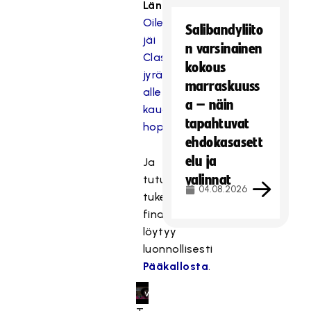
Länsiväylä:
ö
Oilers
o
Salibandyliito
n
jäi
n varsinainen
e
Classicin
kokous
s
jyrän
marraskuuss
t
alle –
e
a – näin
kaudesta
t
tapahtuvat
hopeaa
t
ehdokasasett
y
elu ja
Ja
,
valinnat
tutun
k
04.08.2026
tukeva
o
finaalipaketti
s
k
löytyy
a
luonnollisesti
s
Pääkallosta
.
e
v
a