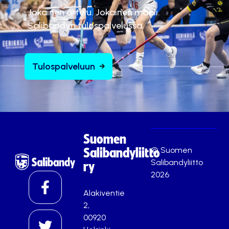
Jokainen ottelu. Jokainen maali.
Salibandyn tulospalvelussa.
Tulospalveluun
Suomen
© Suomen
Salibandyliitto
Salibandyliitto
ry
2026
Alakiventie
2,
00920