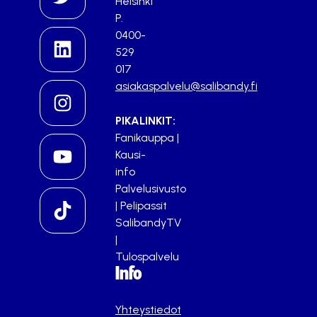
Helsinki
P.
0400-
529
017
asiakaspalvelu@salibandy.fi
PIKALINKIT:
Fanikauppa
|
Kausi-
info
Palvelusivusto
|
Pelipassit
SalibandyTV
|
Tulospalvelu
Info
Yhteystiedot