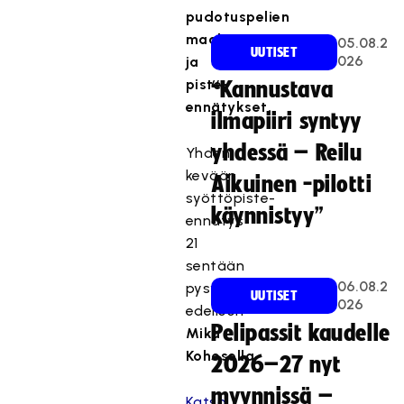
pudotuspelien
maali-
05.08.2
UUTISET
026
ja
piste-
“Kannustava
ennätykset.
ilmapiiri syntyy
yhdessä – Reilu
Yhden
kevään
Aikuinen -pilotti
syöttöpiste-
käynnistyy”
ennätys
21
sentään
06.08.2
pysyi
UUTISET
026
edelleen
Pelipassit kaudelle
Mika
Kohosella
.
2026–27 nyt
myynnissä –
Katso