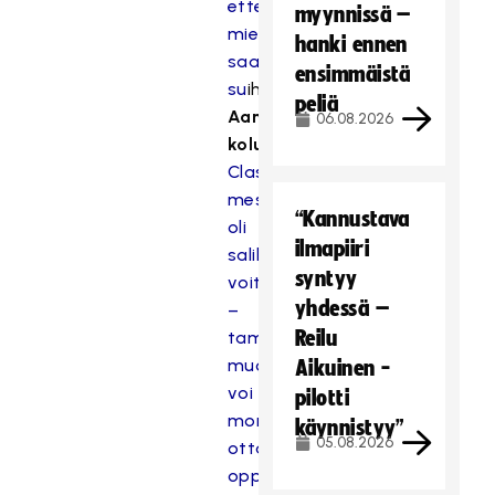
ettei
myynnissä –
miestä
hanki ennen
saada
ensimmäistä
su
ihkuun
peliä
Aamulehden
06.08.2026
kolumni:
Classicin
mestaruus
“Kannustava
oli
ilmapiiri
T
salibandyn
syntyy
ä
voitto
m
yhdessä –
–
ä
Reilu
tamperelaisryhmän
s
muodonmuutoksesta
Aikuinen -
i
voi
pilotti
s
moni
käynnistyy”
ä
05.08.2026
ottaa
l
oppia
t