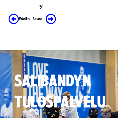
Edellinen
Seuraava
SALIBANDYN
TULOSPALVELU