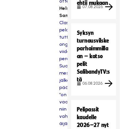
ottelussa
ehtii mukaan
07.08.2026
Helsingin
Sanomat:
Classicin
pelaajilla
Syksyn
tuttu
turnausvilske
ongelma
parhaimmilla
viidennen
an – katso
peräkkäisen
pelit
Suomen
SalibandyTV:s
mestaruuden
tä
jälkeen,
06.08.2026
päävalmentaja
”on
vaan
niin
Pelipassit
vahva
kaudelle
äijä”,
2026–27 nyt