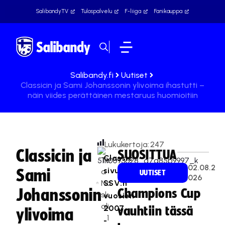
SalibandyTV
Tulospalvelu
F-liiga
Fanikauppa
Salibandy.fi
Uutiset
Classicin ja Sami Johanssonin ylivoima ihastutti –
näin viides perättäinen mestaruus huomioitiin
Lukukertoja:
247
Classicin ja
SUOSITTUA
Classic
Te
02.08.2
sivusi
Sami
a
UUTISET
026
Na
SSV:n
Johanssonin
Champions Cup
sk
vuosien
ali
2007
vauhtiin tässä
ylivoima
1
-