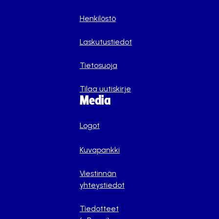
Henkilöstö
Laskutustiedot
Tietosuoja
Tilaa uutiskirje
Media
Logot
Kuvapankki
Viestinnän
yhteystiedot
Tiedotteet