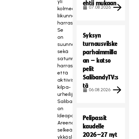
yli
ehtii mukaan
07.08.2026
kolmeakymmentä
liikunnallista
harrastusta.
Se
Syksyn
on
turnausvilske
suunnattu
sekä
parhaimmilla
satunnaisille
an – katso
harrastajille
pelit
että
SalibandyTV:s
aktiivisille
tä
kilpa-
06.08.2026
urheilijoille.
Salibandy
on
Ideapark
Pelipassit
Areenalla
kaudelle
selkeä
2026–27 nyt
ykköslaji,