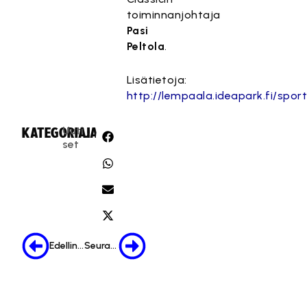
toiminnanjohtaja
Pasi
Peltola
.
Lisätietoja:
http://lempaala.ideapark.fi/sport
Uuti
KATEGORIA:
JAA:
set
Edellinen
Seuraava