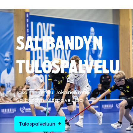
SALIBANDYN
TULOSPALVELU
Jokainen ottelu. Jokainen maali.
Salibandyn tulospalvelussa.
Tulospalveluun