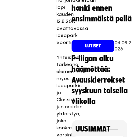
harjoituksistaan
hanki ennen
läpi
kauden
ensimmäistä peliä
12.8.2017
avattavassa
Ideapark
Sportissa.
04.08.2
UUTISET
026
Yhteistyön
F-liigan alku
tärkeänä
häämöttää:
elementtinä
myös
Avauskierrokset
Ideaparkin
syyskuun toisella
ja
Classicin
viikolla
junioreiden
yhteistyö,
joka
konkretisoituu
UUSIMMAT
varsinkinkin