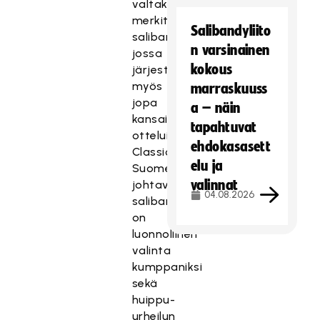
valtakunnallisesti
merkittävä
Salibandyliito
salibandykeskus,
n varsinainen
jossa
kokous
järjestetään
myös
marraskuuss
jopa
a – näin
kansainvälisiä
tapahtuvat
otteluita.
ehdokasasett
Classic
elu ja
Suomen
valinnat
johtavana
04.08.2026
salibandyseurana
on
luonnollinen
valinta
kumppaniksi
sekä
huippu-
urheilun