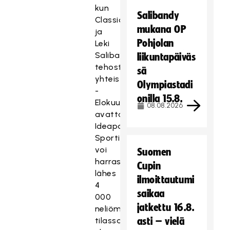
kun
Salibandy
Classic
mukana OP
ja
Pohjolan
Leki
Salibandy
liikuntapäiväs
tehostavat
sä
yhteistyötään.
Olympiastadi
-
onilla 15.8.
Elokuussa
08.08.2026
avattavassa
Ideapark
Sportissa
voi
Suomen
harrastaa
Cupin
lähes
ilmoittautumi
4
saikaa
000
jatkettu 16.8.
neliömetrin
tilassa
asti – vielä