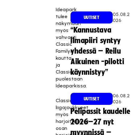
Ideapark
05.08.2
tulee
UUTISET
026
näkymään
“Kannustava
myös
vahvasti
ilmapiiri syntyy
Classic
yhdessä – Reilu
Familyn
kautta
Aikuinen -pilotti
ja
käynnistyy”
Classic
puolestaan
Ideaparkissa.
06.08.2
UUTISET
Classicin
026
liigajoukkueet
Pelipassit kaudelle
myös
2026–27 nyt
harjoittelevat
osan
myynnissä –