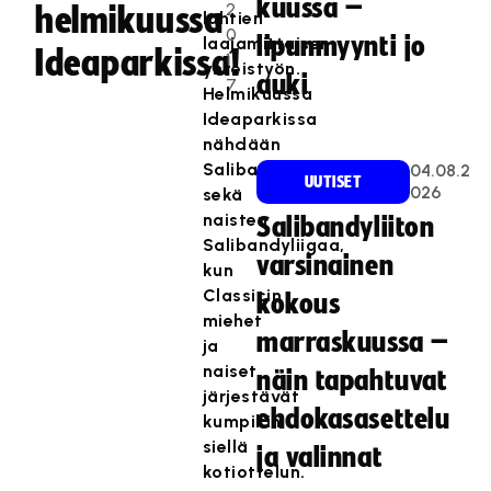
kuussa –
2
helmikuussa
lähtien
0
lipunmyynti jo
laajamittaisen
Ideaparkissa!
1
yhteistyön.
auki
7
Helmikuussa
Ideaparkissa
nähdään
Salibandyliigaa
04.08.2
UUTISET
026
sekä
naisten
Salibandyliiton
Salibandyliigaa,
varsinainen
kun
Classicin
kokous
miehet
marraskuussa –
ja
naiset
näin tapahtuvat
järjestävät
ehdokasasettelu
kumpikin
siellä
ja valinnat
kotiottelun.