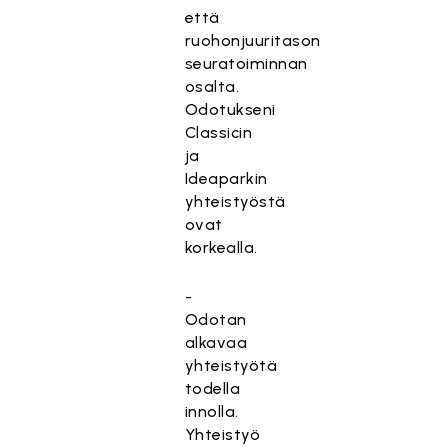
että
ruohonjuuritason
seuratoiminnan
osalta.
Odotukseni
Classicin
ja
Ideaparkin
yhteistyöstä
ovat
korkealla.
-
Odotan
alkavaa
yhteistyötä
todella
innolla.
Yhteistyö