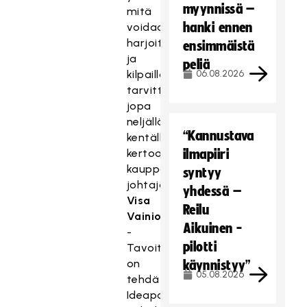
myynnissä –
mitä
hanki ennen
voidaan
harjoitella
ensimmäistä
ja
peliä
kilpailla
06.08.2026
tarvittaessa
jopa
neljällä
“Kannustava
kentällä,
kertoo
ilmapiiri
kauppakeskuksen
syntyy
johtaja
yhdessä –
Visa
Reilu
Vainiola
.
Aikuinen -
-
pilotti
Tavoitteena
on
käynnistyy”
05.08.2026
tehdä
Ideaparkista