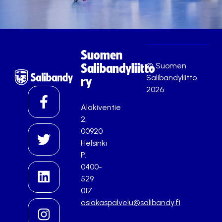
Suomen
© Suomen
Salibandyliitto
Salibandyliitto
ry
2026
Alakiventie
2,
00920
Helsinki
P.
0400-
529
017
asiakaspalvelu@salibandy.fi