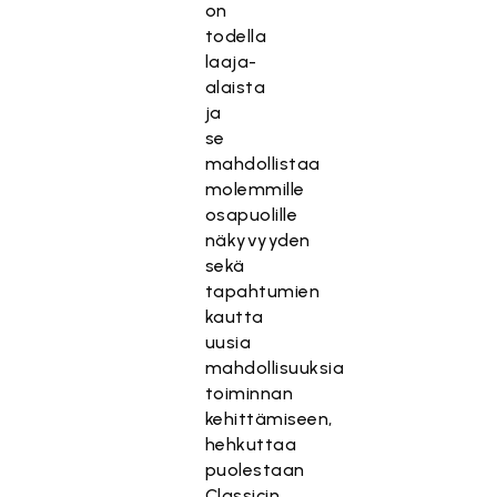
on
todella
laaja-
alaista
ja
se
mahdollistaa
molemmille
osapuolille
näkyvyyden
sekä
tapahtumien
kautta
uusia
mahdollisuuksia
toiminnan
kehittämiseen,
hehkuttaa
puolestaan
Classicin