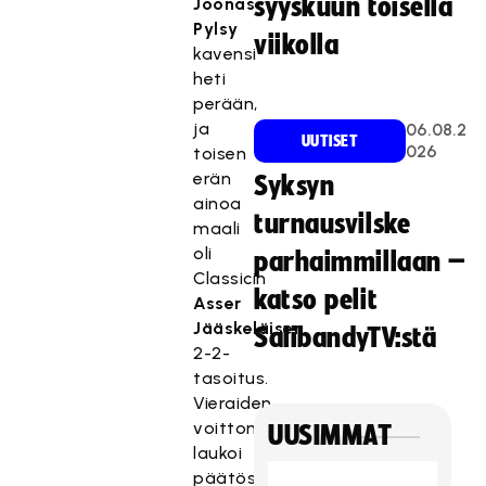
syyskuun toisella
Joonas
Pylsy
viikolla
kavensi
heti
perään,
ja
06.08.2
UUTISET
026
toisen
erän
Syksyn
ainoa
turnausvilske
maali
oli
parhaimmillaan –
Classicin
katso pelit
Asser
Jääskeläisen
SalibandyTV:stä
2-2-
tasoitus.
Vieraiden
voittomaalin
UUSIMMAT
laukoi
päätösjakson