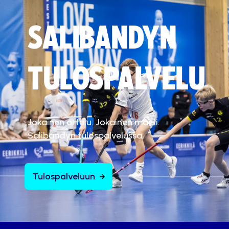
SALIBANDYN
TULOSPALVELU
Jokainen ottelu. Jokainen maali.
Salibandyn tulospalvelussa.
Tulospalveluun