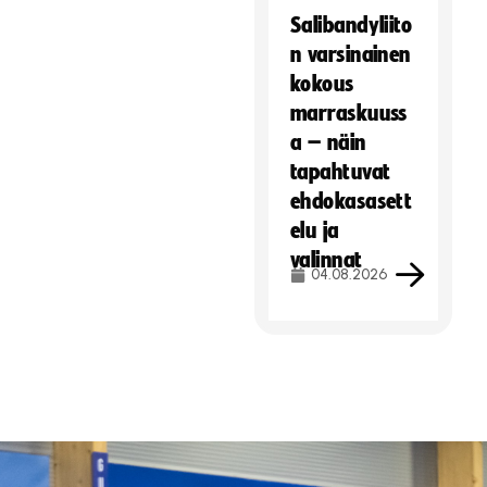
Salibandyliito
n varsinainen
kokous
marraskuuss
a – näin
tapahtuvat
ehdokasasett
elu ja
valinnat
04.08.2026