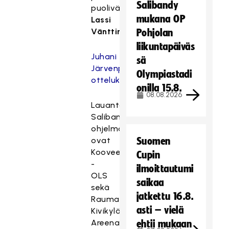
Salibandy
puolivälissä
mukana OP
Lassi
Vänttinen
.
Pohjolan
liikuntapäiväs
Juhani
sä
Järvenpään
Olympiastadi
ottelukuviin
onilla 15.8.
08.08.2026
Lauantaina
Salibandyliigan
ohjelmassa
ovat
Suomen
Koovee
Cupin
-
ilmoittautumi
OLS
saikaa
sekä
jatkettu 16.8.
Rauman
asti – vielä
Kivikylän
Areenalla
ehtii mukaan