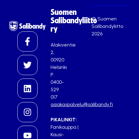
Suomen
© Suomen
Salibandyliitto
Salibandyliitto
ry
2026
Alakiventie
2,
00920
Helsinki
P.
0400-
529
017
asiakaspalvelu@salibandy.fi
PIKALINKIT:
Fanikauppa
|
Kausi-