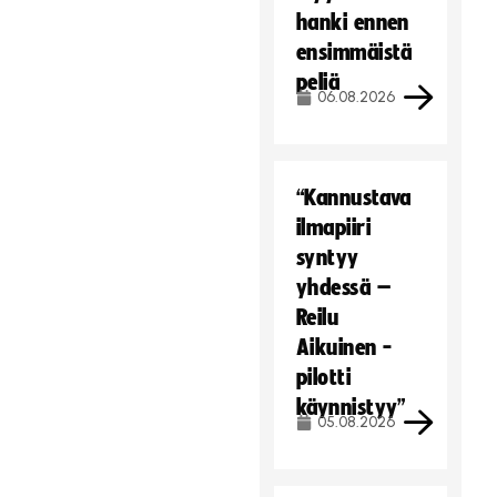
hanki ennen
ensimmäistä
peliä
06.08.2026
“Kannustava
ilmapiiri
syntyy
yhdessä –
Reilu
Aikuinen -
pilotti
käynnistyy”
05.08.2026