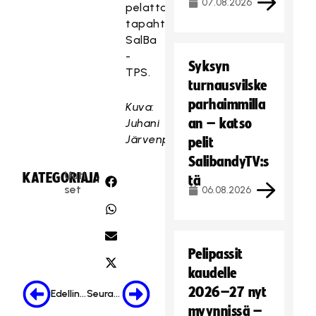
07.08.2026
pelattava
tapahtumaottelu
SalBa
-
Syksyn
TPS.
turnausvilske
parhaimmilla
Kuva:
an – katso
Juhani
Järvenpää
pelit
SalibandyTV:s
Uuti
KATEGORIA:
JAA:
tä
set
06.08.2026
Pelipassit
kaudelle
2026–27 nyt
Edellinen
Seuraava
myynnissä –