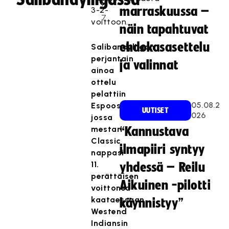
1
marraskuussa –
3-2-
7
voittoon.
näin tapahtuvat
ehdokasasettelu
Salibandyliigan
perjantain
ja valinnat
ainoa
ottelu
pelattiin
05.08.2
Espoossa,
UUTISET
026
jossa
mestari
“Kannustava
Classic
ilmapiiri syntyy
nappasi
11.
yhdessä – Reilu
perättäisen
Aikuinen -pilotti
voittonsa
kaataessaan
käynnistyy”
Westend
Indiansin