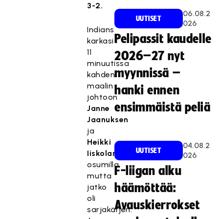
3-2.
06.08.2
UUTISET
026
Indians
Pelipassit kaudelle
karkasi
11
2026–27 nyt
minuutissa
myynnissä –
kahden
maalin
hanki ennen
johtoon
ensimmäistä peliä
Janne
Jaanuksen
ja
Heikki
04.08.2
UUTISET
Iiskolan
026
osumilla,
F-liigan alku
mutta
häämöttää:
jatko
oli
Avauskierrokset
sarjakärjen.