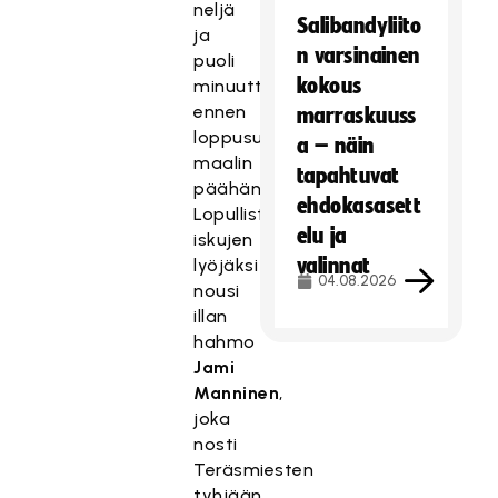
neljä
Salibandyliito
ja
n varsinainen
puoli
kokous
minuuttia
ennen
marraskuuss
loppusummeria
a – näin
maalin
tapahtuvat
päähän.
ehdokasasett
Lopullisten
elu ja
iskujen
valinnat
lyöjäksi
04.08.2026
nousi
illan
hahmo
Jami
Manninen
,
joka
nosti
Teräsmiesten
tyhjään