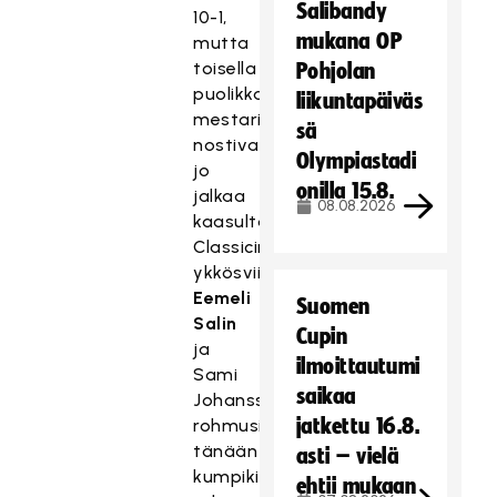
Salibandy
10-1,
mukana OP
mutta
toisella
Pohjolan
puolikkaalla
liikuntapäiväs
mestarit
sä
nostivat
Olympiastadi
jo
onilla 15.8.
jalkaa
08.08.2026
kaasulta.
Classicin
ykkösviisikossa
Eemeli
Suomen
Salin
Cupin
ja
ilmoittautumi
Sami
saikaa
Johansson
jatkettu 16.8.
rohmusivat
tänään
asti – vielä
kumpikin
ehtii mukaan