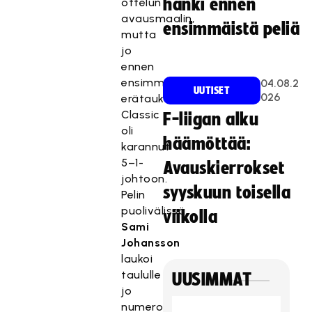
hanki ennen
ottelun
avausmaalin,
ensimmäistä peliä
mutta
jo
ennen
ensimmäistä
04.08.2
UUTISET
026
erätaukoa
Classic
F-liigan alku
oli
häämöttää:
karannut
5–1-
Avauskierrokset
johtoon.
syyskuun toisella
Pelin
puolivälissä
viikolla
Sami
Johansson
laukoi
taululle
UUSIMMAT
jo
numerot