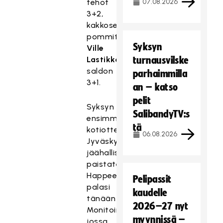
tehot
07.08.2026
3+2,
kakkosessa
pommitti
Syksyn
Ville
Lastikka
turnausvilske
saldon
parhaimmilla
3+1.
an – katso
pelit
Syksyn
SalibandyTV:s
ensimmäisen
tä
kotiottelunsa
06.08.2026
Jyväskylän
jäähallissa
paistatellut
Happee
Pelipassit
palasi
kaudelle
tänään
2026–27 nyt
Monitoimitalolle,
myynnissä –
jossa