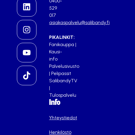
0400-
529
017
asiakaspalvelu@salibandy.fi
PIKALINKIT:
Fanikauppa
|
Kausi-
info
Palvelusivusto
|
Pelipassit
SalibandyTV
|
Tulospalvelu
Info
Yhteystiedot
Henkilöstö