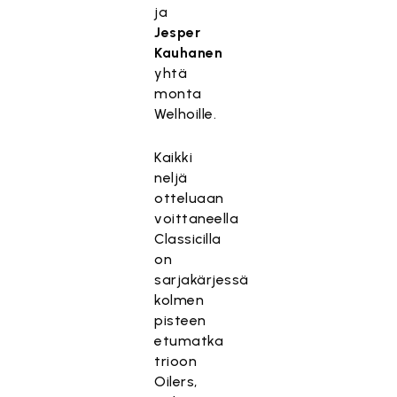
ja
Jesper
Kauhanen
yhtä
monta
Welhoille.
Kaikki
neljä
otteluaan
voittaneella
Classicilla
on
sarjakärjessä
kolmen
pisteen
etumatka
trioon
Oilers,