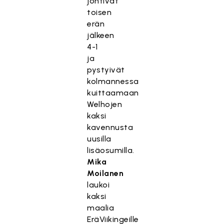
johtivat
toisen
erän
jälkeen
4-1
ja
pystyivät
kolmannessa
kuittaamaan
Welhojen
kaksi
kavennusta
uusilla
lisäosumilla.
Mika
Moilanen
laukoi
kaksi
maalia
EräViikingeille