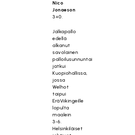
Nico
Jonaeson
3+0.
Jalkapallo
edellä
alkanut
savolainen
palloilusunnuntai
jatkui
Kuopiohallissa,
jossa
Welhot
taipui
EräViikingeille
lopulta
maalein
3-6.
Helsinkiläiset