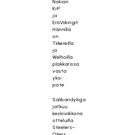
Nokian
KrP
ja
EräViikingit.
Hännillä
on
Tiikereillä
ja
Welhoilla
plakkarissa
vasta
yksi
piste.
Salibandyliiga
jatkuu
keskiviikkona
otteluilla
Steelers–
Oilers,