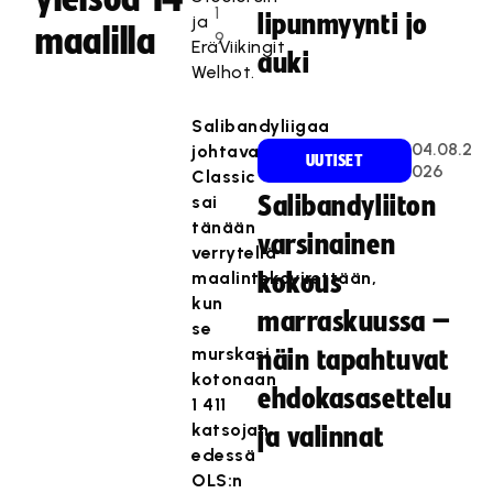
1
lipunmyynti jo
ja
maalilla
9
EräViikingit
auki
Welhot.
Salibandyliigaa
04.08.2
johtava
UUTISET
026
Classic
sai
Salibandyliiton
tänään
varsinainen
verrytellä
maalintekovirettään,
kokous
kun
marraskuussa –
se
murskasi
näin tapahtuvat
kotonaan
ehdokasasettelu
1 411
katsojan
ja valinnat
edessä
OLS:n