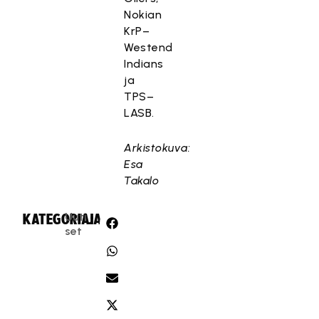
Nokian
KrP–
Westend
Indians
ja
TPS–
LASB.
Arkistokuva:
Esa
Takalo
Uuti
KATEGORIA:
JAA:
set