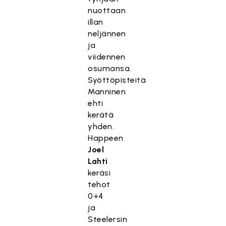
nuottaan
illan
neljännen
ja
viidennen
osumansa.
Syöttöpisteitä
Manninen
ehti
kerätä
yhden.
Happeen
Joel
Lahti
keräsi
tehot
0+4
ja
Steelersin