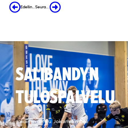
Edellinen
Seuraava
SALIBANDYN
TULOSPALVELU
Jokainen ottelu. Jokainen maali.