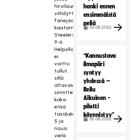
hanki ennen
hirvilauma
viihdytti
ensimmäistä
fanejaan
peliä
kaatamalla
06.08.2026
Steelersin
9-6.
Helpolla
“Kannustava
ei
voitto
ilmapiiri
tullut,
syntyy
sillä
yhdessä –
altavastaaja
Reilu
sinnitteli
Aikuinen -
kaksi
pilotti
erää
tasalukemiin 5-
käynnistyy”
05.08.2026
5 ja
nousi
vielä