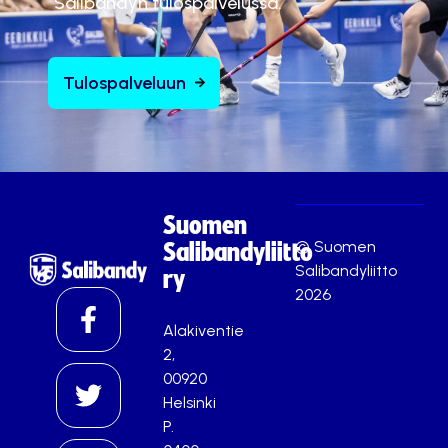
Salibandyn tulospalvelussa.
Tulospalveluun
Suomen
© Suomen
Salibandyliitto
Salibandyliitto
ry
2026
Alakiventie
2,
00920
Helsinki
P.