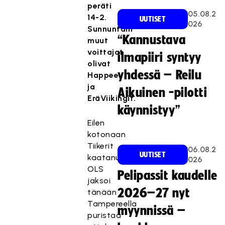
peräti
05.08.2
14-2.
UUTISET
026
Sunnuntain
“Kannustava
muut
voittajat
ilmapiiri syntyy
olivat
yhdessä – Reilu
Happee
ja
Aikuinen -pilotti
EräViikingit.
käynnistyy”
Eilen
kotonaan
Tiikerit
06.08.2
UUTISET
kaatanut
026
OLS
Pelipassit kaudelle
jaksoi
2026–27 nyt
tänään
Tampereella
myynnissä –
puristaa