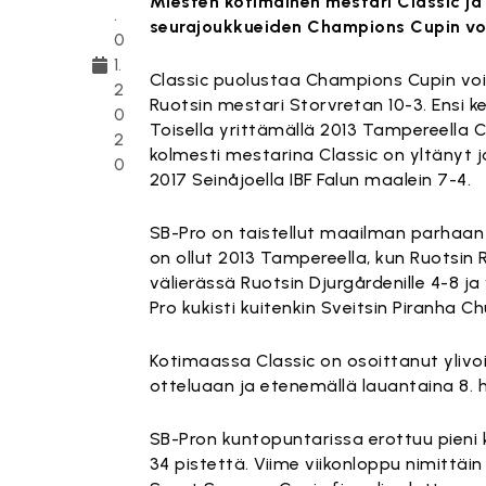
Miesten kotimainen mestari Classic ja
.
seurajoukkueiden Champions Cupin voit
0
1.
Classic puolustaa Champions Cupin vo
2
Ruotsin mestari Storvretan 10-3. Ensi k
0
Toisella yrittämällä 2013 Tampereella 
2
kolmesti mestarina Classic on yltänyt jo
0
2017 Seinåjoella IBF Falun maalein 7-4.
SB-Pro on taistellut maailman parhaan 
on ollut 2013 Tampereella, kun Ruotsin 
välierässä Ruotsin Djurgårdenille 4-8 ja
Pro kukisti kuitenkin Sveitsin Piranha Ch
Kotimaassa Classic on osoittanut ylivoi
otteluaan ja etenemällä lauantaina 8. 
SB-Pron kuntopuntarissa erottuu pieni
34 pistettä. Viime viikonloppu nimittäi