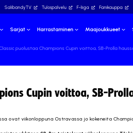
SalibandyTV
Tulospalvelu
F-liiga
Fanikauppa
Sarjat
Harrastaminen
Maajoukkueet
Classic puolustaa Champions Cupin voittoa, SB-Prolla hauss
pions Cupin voittoa, SB-Proll
issa ovat viikonloppuna Ostravassa jo kokeneita Champio