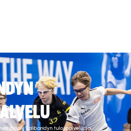
NDYN
ALVELU
inen maali. Salibandyn tulospalvelussa.