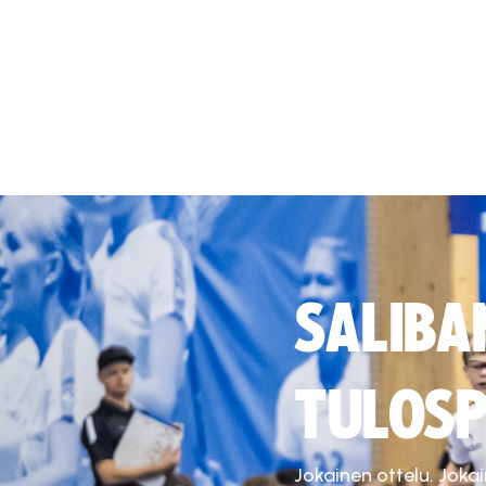
SALIBA
TULOSP
Jokainen ottelu. Joka