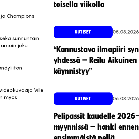
toisella viikolla
in ja Champions
05.08.2026
UUTISET
sekä sunnuntain
samoin joka
“Kannustava ilmapiiri sy
yhdessä – Reilu Aikuinen 
ndyliiton
käynnistyy”
a videokuvaaja
Ville
en myös
06.08.2026
UUTISET
Pelipassit kaudelle 2026
myynnissä – hanki ennen
ensimmäistä peliä