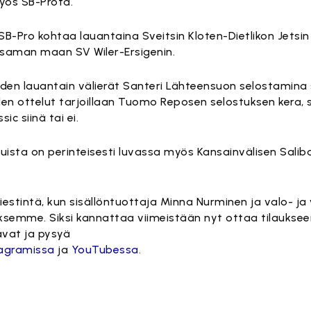
yös SB-Prota.
a SB-Pro kohtaa lauantaina Sveitsin Kloten-Dietlikon Jets
 saman maan SV Wiler-Ersigenin.
den lauantain välierät
Santeri Lähteensuon
selostamina 
en ottelut tarjoillaan
Tuomo Reposen
selostuksen kera, 
ic siinä tai ei.
uista on perinteisesti luvassa myös Kansainvälisen Saliba
iestintä, kun sisällöntuottaja
Minna Nurminen
ja valo- j
ksemme. Siksi kannattaa viimeistään nyt ottaa tilaukse
avat ja pysyä
tagramissa
ja
YouTubessa
.