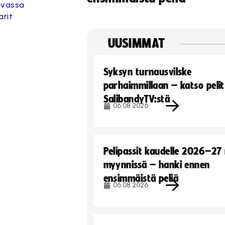
ravassa
rit
UUSIMMAT
Syksyn turnausvilske
parhaimmillaan – katso pelit
SalibandyTV:stä
06.08.2026
Pelipassit kaudelle 2026–27
myynnissä – hanki ennen
ensimmäistä peliä
06.08.2026