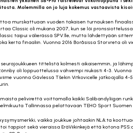
 naisten ykkönen SB-Pro taistelevat viikonloppuna Tšek
osta. Molemmilla on jo luja kokemus vastaavista kisoi
ittoa murskattuaan vuoden takaisen turnauksen finaali
ertaa Classic oli mukana 2007, kun se löi pronssiottelussa
Classic taipui välierässä SPV:lle, mutta lähdettyään sitt
ka kerta finaaliin. Vuonna 2016 Boråsissa Storvreta oli vi
seurajoukkueen tittelistä kolmesti aikaisemmin, ja lähi
Rönnby oli loppuottelussa vahvempi niukasti 4-3. Vuonna 
 viime vuonna Gävlessä Tšekin Vitkovicelle jatkoajalla 4-5
urin.
maista pelivirettä voittamalla kaikki Salibandyliigan run
helmikuuta Tallinnassa pelattavaan TEHO Sport Suomen C
 kysymysmerkki, vaikka joukkue johtaakin NLA:ta koottua
n toi tappiot sekä vieraissa EräViikinkejä että kotona PS