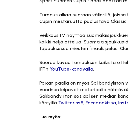
Sport Suomen Cupin finaali odottaa m
Turnaus alkaa suoraan välierillä, joiss
Cupin mestaruutta puolustava Classic
VeikkausTV näyttää suomalaisjoukkuei
kaikki neljä ottelua. Suomalaisjoukkueid
tapauksessa miesten finaali, pelasi Class
Suoraa kuvaa turnauksen kaikista ottel
IFF:n
YouTube-kanavalla
.
Paikan päällä on myös Salibandyliiton v
Vuorinen
leipovat materiaalia nähtävä
Salibandyliiton sosiaalisen median kan
kärryillä
Twitterissä
,
Facebookissa
,
Ins
Lue myös: