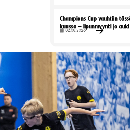
Champions Cup vauhtiin täss
kuussa – lipunmyynti jo auki
02.08.2026