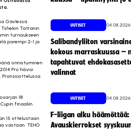
in Ostravassa
sta.
ssa Gävlessä
04.08.2026
UUTISET
 Tshekin Tatranin.
emmin turnaukseen
Salibandyliiton varsinain
elä parempi 2-1 ja
kokous marraskuussa – 
tapahtuvat ehdokasasette
mpänä onnistuminen
2014 Pro hävisi
valinnat
. Pronssiottelussa
kosarjan 18
04.08.2026
UUTISET
upin finaaliin.
F-liigan alku häämöttää:
an 15 ottelustaan
Avauskierrokset syyskuu
S:aa vastaan. TEHO