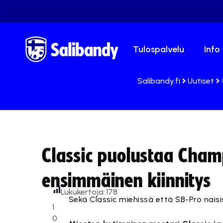
Tulospalvelu
Info
Salibandy.fi
Uutiset
Classic puolustaa Cham
ensimmäinen kiinnitys
Lukukertoja:
178
Sekä Classic miehissä että SB-Pro nais
1
0