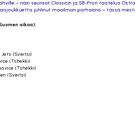
ville – näin seuraat Classicin ja SB-Pron taistelua Ost
aisjoukkuetta juhlinut maailman parhaana – tässä mesta
 Suomen aikaa):
 Jets (Sveitsi)
vice (Tshekki)
kovice (Tshekki)
en (Sveitsi)