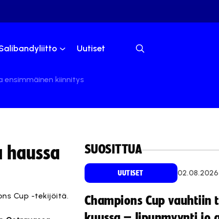
Salibandyliitto
Uutiset
a ensimmäinen kiinnitys
SUOSITTUA
a haussa
02.08.2026
UUTISET
ns Cup -tekijöitä.
Champions Cup vauhtiin 
kuussa – lipunmyynti jo 