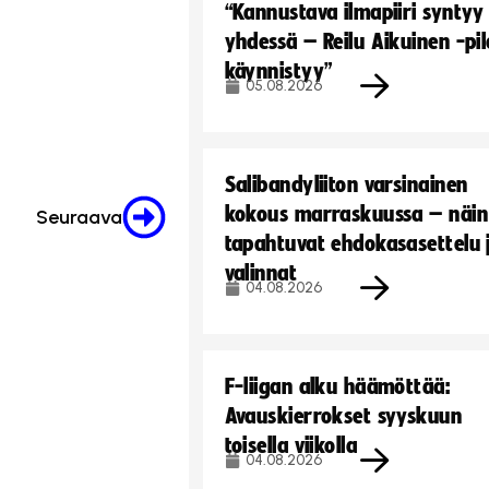
“Kannustava ilmapiiri syntyy
yhdessä – Reilu Aikuinen -pil
käynnistyy”
05.08.2026
Salibandyliiton varsinainen
kokous marraskuussa – näin
Seuraava
tapahtuvat ehdokasasettelu 
valinnat
04.08.2026
F-liigan alku häämöttää:
Avauskierrokset syyskuun
toisella viikolla
04.08.2026