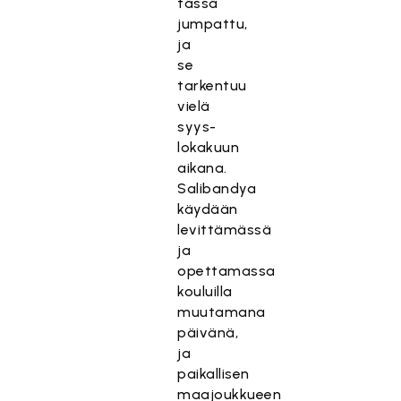
tässä
jumpattu,
ja
se
tarkentuu
vielä
syys-
lokakuun
aikana.
Salibandya
käydään
levittämässä
ja
opettamassa
kouluilla
muutamana
päivänä,
ja
paikallisen
maajoukkueen