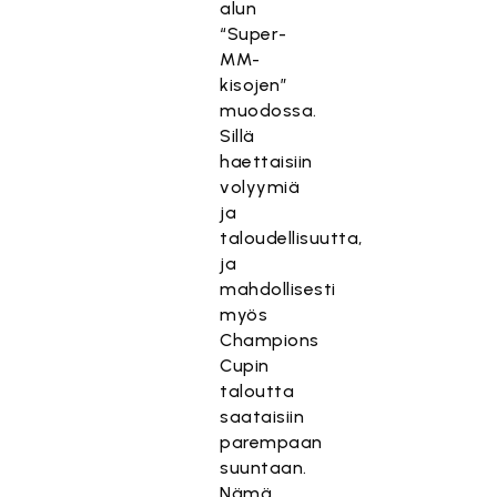
alun
“Super-
MM-
kisojen”
muodossa.
Sillä
haettaisiin
volyymiä
ja
taloudellisuutta,
ja
mahdollisesti
myös
Champions
Cupin
taloutta
saataisiin
parempaan
suuntaan.
Nämä