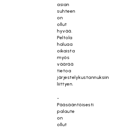
asian
suhteen
on
ollut
hyvää.
Peltola
haluaa
oikaista
myös
väärää
tietoa
järjestelykustannuksiin
liittyen.
-
Pääsääntöisesti
palaute
on
ollut