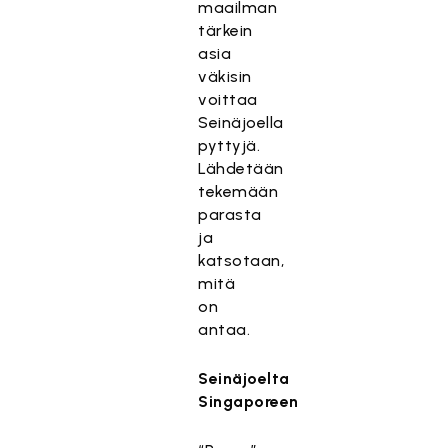
maailman
tärkein
asia
väkisin
voittaa
Seinäjoella
pyttyjä.
Lähdetään
tekemään
parasta
ja
katsotaan,
mitä
on
antaa.
Seinäjoelta
Singaporeen