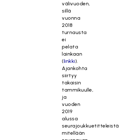
välivuoden,
sillä
vuonna
2018
turnausta
ei
pelata
lainkaan
(
linkki
).
Ajankohta
siirtyy
takaisin
tammikuulle,
ja
vuoden
2019
alussa
seurajoukkuetitteleistä
mitellään