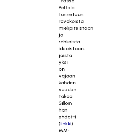
“Passo”
Peltola
tunnetaan
räväköistä
mielipiteistään
ja
rohkeista
ideoistaan,
joista
yksi
on
vajaan
kahden
vuoden
takaa.
Silloin
hän
ehdotti
(
linkki
)
MM-