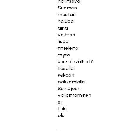
hallitseva
Suomen
mestari
haluaa
aina
voittaa
lisää
titteleitä
myös
kansainvälisellä
tasolla.
Mikään
pakkomielle
Seinäjoen
valloittaminen
ei
toki
ole.
-