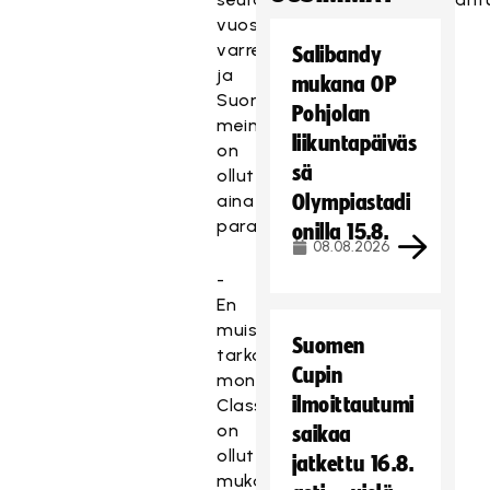
vuosien
varrella,
Salibandy
ja
mukana OP
Suomessa
Pohjolan
meininki
liikuntapäiväs
on
sä
ollut
aina
Olympiastadi
paras.
onilla 15.8.
08.08.2026
-
En
muista
Suomen
tarkasti,
Cupin
monessako
ilmoittautumi
Classic
on
saikaa
ollut
jatkettu 16.8.
mukana,