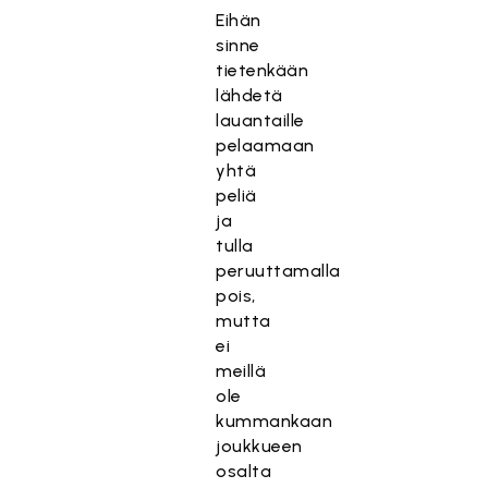
Eihän
sinne
tietenkään
lähdetä
lauantaille
pelaamaan
yhtä
peliä
ja
tulla
peruuttamalla
pois,
mutta
ei
meillä
ole
kummankaan
joukkueen
osalta