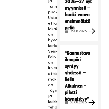
ja
2026–27 nyt
tunnelman
myynnissä –
puolesta.
hanki ennen
Uskon,
ensimmäistä
että
peliä
lokakuussa
06.08.2026
on
hyvät
karkelot
Seinäjoella.
“Kannustava
Peliveljet
ilmapiiri
on
syntyy
luvannut,
yhdessä –
että
Reilu
mökki
on
Aikuinen -
täynnä
pilotti
ja
käynnistyy”
kaikki
05.08.2026
tehdään