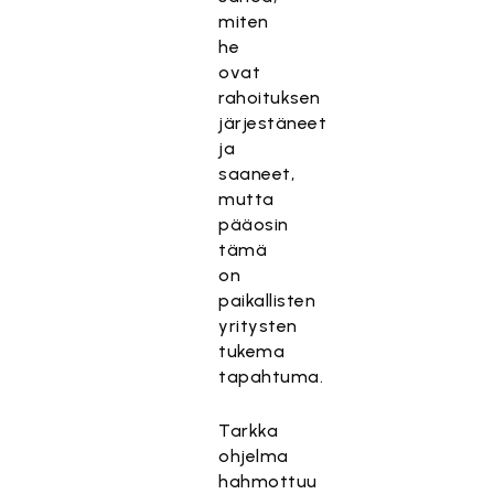
miten
he
ovat
rahoituksen
järjestäneet
ja
saaneet,
mutta
pääosin
tämä
on
paikallisten
yritysten
tukema
tapahtuma.
Tarkka
ohjelma
hahmottuu