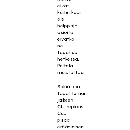
eivät
kuitenkaan
ole
helppoja
asioita,
eivätkä
ne
tapahdu
hetkessä,
Peltola
muistuttaa.
Seinäjoen
tapahtuman
jälkeen
Champions
Cup
pitää
eräänlaisen