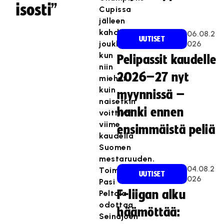
isosti”
Cupissa
jälleen
kahdella
06.08.2
UUTISET
joukkueella,
026
kun
Pelipassit kaudelle
niin
2026–27 nyt
miehet
kuin
myynnissä –
naisetkin
hanki ennen
voittivat
viime
ensimmäistä peliä
kaudella
Suomen
mestaruuden.
04.08.2
Toiminnanjohtaja
UUTISET
026
Pasi
F-liigan alku
Peltola
odottaa
häämöttää:
Seinäjoen