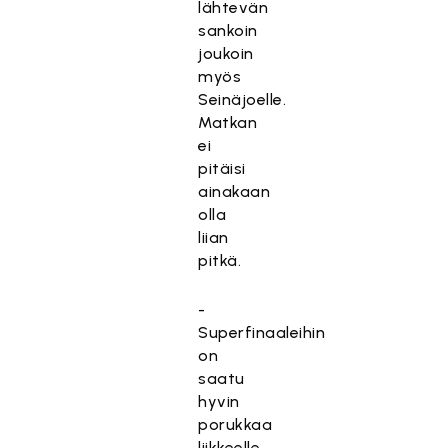
lähtevän
sankoin
joukoin
myös
Seinäjoelle.
Matkan
ei
pitäisi
ainakaan
olla
liian
pitkä.
-
Superfinaaleihin
on
saatu
hyvin
porukkaa
liikkeelle,