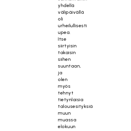
yhdellä
välipäivällä
oli
urheilullisesti
upea.
Itse
siirtyisin
takaisin
siihen
suuntaan,
ja
olen
myös
tehnyt
tietynlaisia
talousesityksiä
muun
muassa
elokuun