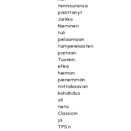
tennisuransa
päättänyt
Jarkko
Nieminen
tuli
pelaamaan
tamperelaisten
paitaan.
Tuorein,
ehkä
hieman
pienemmän
mittakaavan
kohahdus
oli
tieto
Classicin
ja
TPS:n