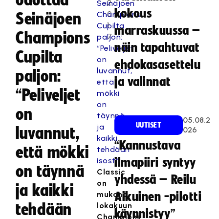
odottaa
2
kokous
0
Seinäjoen
1
marraskuussa –
Champions
7
näin tapahtuvat
Cupilta
ehdokasasettelu
paljon:
ja valinnat
“Peliveljet
on
05.08.2
UUTISET
luvannut,
026
“Kannustava
että mökki
ilmapiiri syntyy
on täynnä
Classic
yhdessä – Reilu
on
ja kaikki
mukana
Aikuinen -pilotti
tehdään
lokakuun
käynnistyy”
Champions