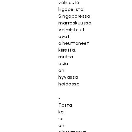
välisestä
liigapelistä
Singaporessa
marraskuussa.
Valmistelut
ovat
aiheuttaneet
kiirettä,
mutta
asia
on
hyvässä
hoidossa.
-
Totta
kai
se
on