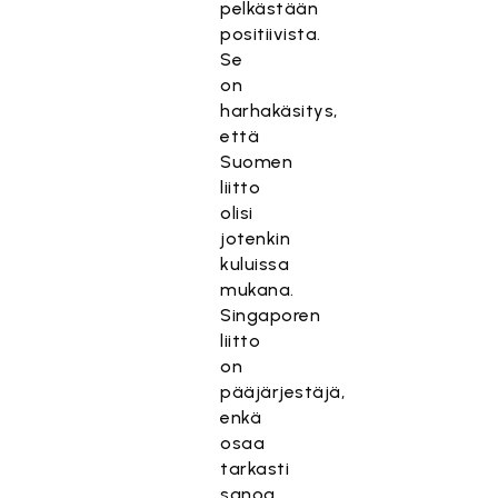
pelkästään
positiivista.
Se
on
harhakäsitys,
että
Suomen
liitto
olisi
jotenkin
kuluissa
mukana.
Singaporen
liitto
on
pääjärjestäjä,
enkä
osaa
tarkasti
sanoa,