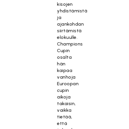
kisojen
yhdistämistä
ja
ajankohdan
siirtämistä
elokuulle.
Champions
Cupin
osalta
hän
kaipaa
vanhoja
Euroopan
cupin
aikoja
takaisin,
vaikka
tietää,
että