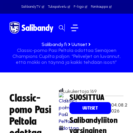
SalibandyTV
Tulospalvelu
F-liiga
Fanikauppa
Salibandy.fi
Uutiset
Classic-pomo Pasi Peltola odottaa Seinäjoen
Champions Cupilta paljon: “Peliveljet on luvannut,
että mökki on täynnä ja kaikki tehdään isosti”
Lukukertoja:
169
Classic-
SUOSITTUA
0
04.08.2
pomo Pasi
1.
UUTISET
026
0
Peltola
Salibandyliiton
9
.
varsinainen