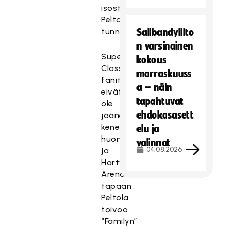
isosti,
Peltola
tunnelmoi.
Salibandyliito
n varsinainen
Superfinaaleissa
kokous
Classic-
marraskuuss
fanit
a – näin
eivät
tapahtuvat
ole
ehdokasasett
jääneet
keneltäkään
elu ja
huomaamatta,
valinnat
04.08.2026
ja
Hartwall
Arenan
tapaan
Peltola
toivoo
“Familyn”