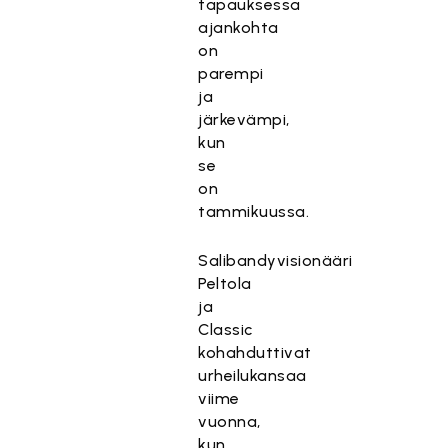
tapauksessa
ajankohta
on
parempi
ja
järkevämpi,
kun
se
on
tammikuussa.
Salibandyvisionääri
Peltola
ja
Classic
kohahduttivat
urheilukansaa
viime
vuonna,
kun