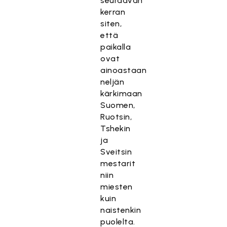
seuraavan
kerran
siten,
että
paikalla
ovat
ainoastaan
neljän
kärkimaan
Suomen,
Ruotsin,
Tshekin
ja
Sveitsin
mestarit
niin
miesten
kuin
naistenkin
puolelta.