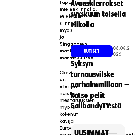
tapahtumaa
Avauskierrokset
mielenkiinnolla.
syyskuun toisella
Mielessä
siintää
viikolla
myös
jo
Singaporen
06.08.2
matka
UUTISET
026
marraskuussa.
Syksyn
Classic
turnausvilske
on
parhaimmillaan –
etenkin
naisten
katso pelit
mestaruuksien
SalibandyTV:stä
myötä
kokenut
kävijä
Euroopan
UUSIMMAT
seurajoukkuemestaruustapaht