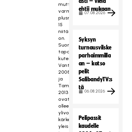
asti – vielä
mutta
ehtii mukaan
varmaan
07.08.2026
plusmiinus
15
niitä
on.
Syksyn
Suomen
turnausvilske
tapahtumat,
parhaimmilla
kuten
an – katso
Vantaa
pelit
2008
ja
SalibandyTV:s
Tampere
tä
06.08.2026
2013
ovat
olleet
ylivoimaisesti
Pelipassit
kärkeä
kaudelle
yleisön