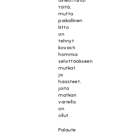
aiheuttanut
töitä,
mutta
paikallinen
liitto
on
tehnyt
kovasti
hommia
selvittääkseen
mutkat
ja
haasteet,
joita
matkan
varrella
on
ollut.
Palaute