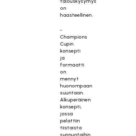
talouskysymys
on
haasteellinen.
-
Champions
Cupin
konsepti
ja
formaatti
on
mennyt
huonompaan
suuntaan.
Alkuperäinen
konsepti,
jossa
pelattiin
tiistaista
sunnuntaihin