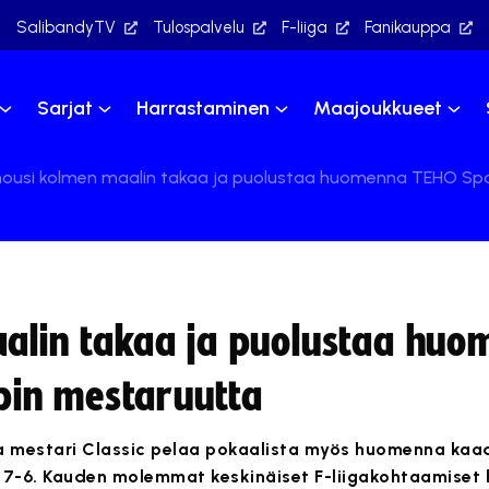
SalibandyTV
Tulospalvelu
F-liiga
Fanikauppa
Sarjat
Harrastaminen
Maajoukkueet
 nousi kolmen maalin takaa ja puolustaa huomenna TEHO S
aalin takaa ja puolustaa hu
in mestaruutta
a mestari Classic pelaa pokaalista myös huomenna ka
n 7-6. Kauden molemmat keskinäiset F-liigakohtaamiset 