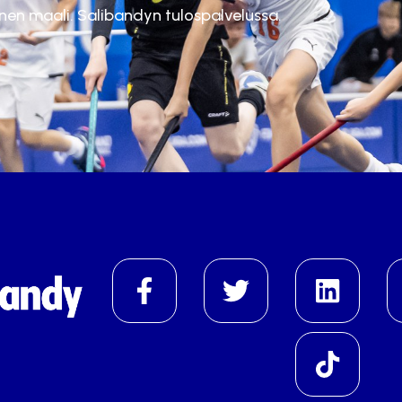
inen maali. Salibandyn tulospalvelussa.