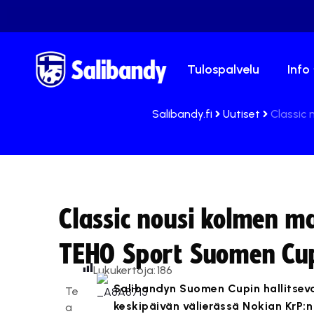
Tulospalvelu
Info
Salibandy.fi
Uutiset
Classic
Classic nousi kolmen m
TEHO Sport Suomen Cup
Lukukertoja:
186
Salibandyn Suomen Cupin hallitsev
Te
keskipäivän välierässä Nokian KrP:
a