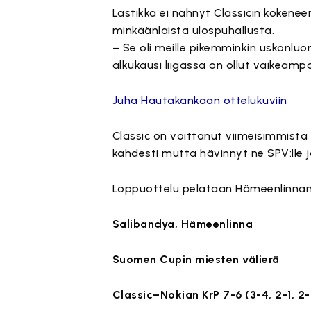
Lastikka ei nähnyt Classicin koken
minkäänlaista ulospuhallusta.
– Se oli meille pikemminkin uskonluo
alkukausi liigassa on ollut vaikeamp
Juha Hautakankaan ottelukuviin
Classic on voittanut viimeisimmistä
kahdesti mutta hävinnyt ne SPV:lle ja
Loppuottelu pelataan Hämeenlinnan 
Salibandya, Hämeenlinna
Suomen Cupin miesten välierä
Classic–Nokian KrP 7-6 (3-4, 2-1, 2-