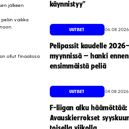
käynnistyy”
en jälkeen
peliin vaikka
anoon.
06.08.2026
UUTISET
Pelipassit kaudelle 2026
myynnissä – hanki ennen
n ollut finaalissa
ensimmäistä peliä
04.08.2026
UUTISET
F-liigan alku häämöttää:
Avauskierrokset syyskuu
toisella viikolla