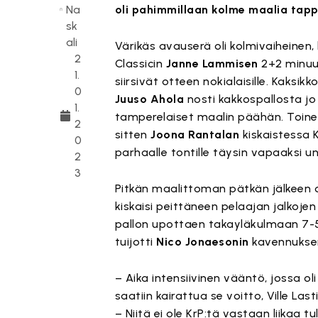
Na
oli pahimmillaan kolme maalia tapp
sk
ali
Värikäs avauserä oli kolmivaiheinen, 
2
Classicin
Janne Lammisen
2+2 minuu
1.
siirsivät otteen nokialaisille. Kaksikk
0
Juuso Ahola
nosti kakkospallosta jo 
1.
tamperelaiset maalin päähän. Toinen
2
sitten
Joona Rantalan
kiskaistessa K
0
parhaalle tontille täysin vapaaksi 
2
3
Pitkän maalittoman pätkän jälkeen os
kiskaisi peittäneen pelaajan jalkojen 
pallon upottaen takayläkulmaan 7-5.
tuijotti
Nico Jonaesonin
kavennuksen
– Aika intensiivinen vääntö, jossa o
saatiin kairattua se voitto, Ville Las
– Niitä ei ole KrP:tä vastaan liikaa tu