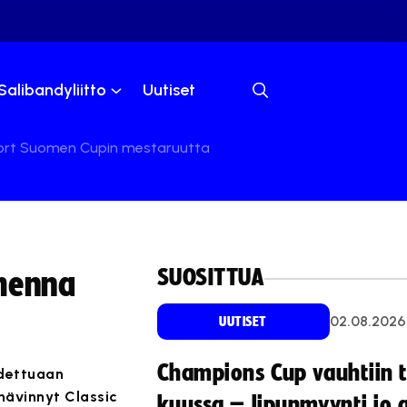
Salibandyliitto
Uutiset
port Suomen Cupin mestaruutta
SUOSITTUA
omenna
02.08.2026
UUTISET
Champions Cup vauhtiin 
adettuaan
hävinnyt Classic
kuussa – lipunmyynti jo 