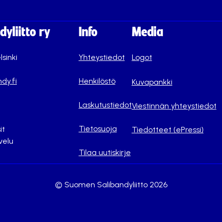
yliitto ry
Info
Media
lsinki
Yhteystiedot
Logot
dy.fi
Henkilöstö
Kuvapankki
Laskutustiedot
Viestinnän yhteystiedot
Tietosuoja
it
Tiedotteet (ePressi)
velu
Tilaa uutiskirje
© Suomen Salibandyliitto 2026