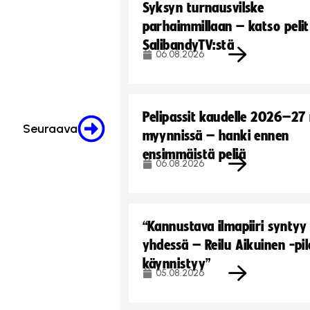
Syksyn turnausvilske
parhaimmillaan – katso pelit
SalibandyTV:stä
06.08.2026
Pelipassit kaudelle 2026–27
Seuraava
myynnissä – hanki ennen
ensimmäistä peliä
06.08.2026
“Kannustava ilmapiiri syntyy
yhdessä – Reilu Aikuinen -pil
käynnistyy”
05.08.2026