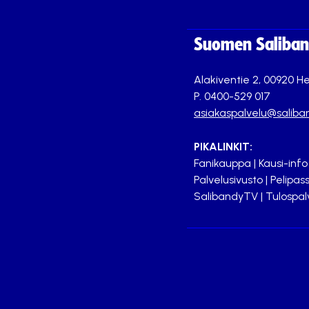
Suomen Saliband
Alakiventie 2, 00920 He
P. 0400-529 017
asiakaspalvelu@saliban
PIKALINKIT:
Fanikauppa
|
Kausi-info
Palvelusivusto
|
Pelipass
SalibandyTV
|
Tulospal