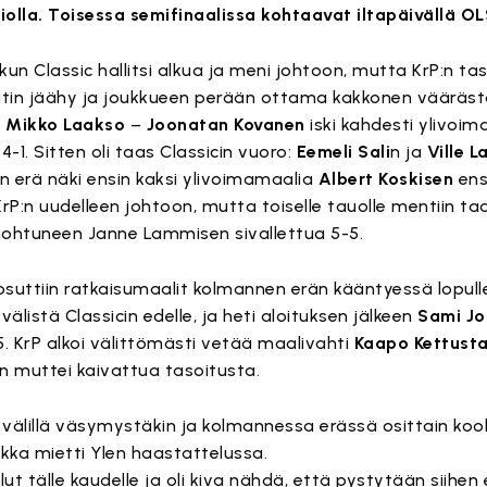
iolla. Toisessa semifinaalissa kohtaavat iltapäivällä O
kun Classic hallitsi alkua ja meni johtoon, mutta KrP:n ta
tin jäähy ja joukkueen perään ottama kakkonen vääräst
o
Mikko Laakso
–
Joonatan Kovanen
iski kahdesti ylivoima
4-1. Sitten oli taas Classicin vuoro:
Eemeli Sali
n ja
Ville L
 erä näki ensin kaksi ylivoimamaalia
Albert Koskisen
ens
rP:n uudelleen johtoon, mutta toiselle tauolle mentiin ta
unohtuneen Janne Lammisen sivallettua 5-5.
uttiin ratkaisumaalit kolmannen erän kääntyessä lopullee
välistä Classicin edelle, ja heti aloituksen jälkeen
Sami J
 KrP alkoi välittömästi vetää maalivahti
Kaapo Kettust
 muttei kaivattua tasoitusta.
li välillä väsymystäkin ja kolmannessa erässä osittain k
tikka mietti Ylen haastattelussa.
llut tälle kaudelle ja oli kiva nähdä, että pystytään siihen 