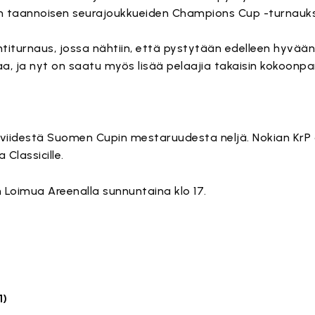
een taannoisen seurajoukkueiden Champions Cup -turnauks
ntiturnaus, jossa nähtiin, että pystytään edelleen hyvään 
aa, ja nyt on saatu myös lisää pelaajia takaisin kokoonp
 viidestä Suomen Cupin mestaruudesta neljä. Nokian KrP o
 Classicille.
Loimua Areenalla sunnuntaina klo 17.
1)