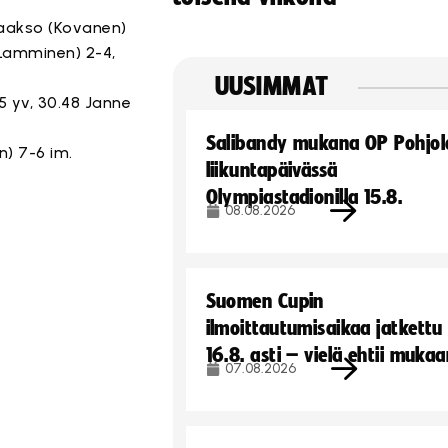
 Laakso (Kovanen)
e Lamminen) 2-4,
UUSIMMAT
5 yv, 30.48 Janne
Salibandy mukana OP Pohjol
n) 7-6 im.
liikuntapäivässä
Olympiastadionilla 15.8.
08.08.2026
Suomen Cupin
ilmoittautumisaikaa jatkettu
16.8. asti – vielä ehtii muka
07.08.2026