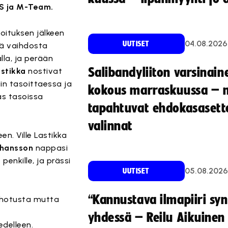
LS ja M-Team.
soituksen jälkeen
04.08.2026
UUTISET
ä vaihdosta
lla, ja perään
Salibandyliiton varsinain
astikka
nostivat
in tasoittaessa ja
kokous marraskuussa – 
as tasoissa
tapahtuvat ehdokasasette
valinnat
n. Ville Lastikka
ohansson
nappasi
a
penkille, ja prässi
05.08.2026
UUTISET
“Kannustava ilmapiiri sy
oohotusta mutta
yhdessä – Reilu Aikuinen 
edelleen.