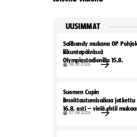
UUSIMMAT
Salibandy mukana OP Pohjol
liikuntapäivässä
Olympiastadionilla 15.8.
08.08.2026
Suomen Cupin
ilmoittautumisaikaa jatkettu
16.8. asti – vielä ehtii muka
07.08.2026