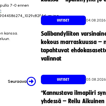
opulla 7-0 ennen
04.08.2026
UUTISET
Salibandyliiton varsinain
en kanssa.
eluun.
kokous marraskuussa – 
tapahtuvat ehdokasasette
valinnat
05.08.2026
UUTISET
Seuraava
“Kannustava ilmapiiri sy
yhdessä – Reilu Aikuinen 