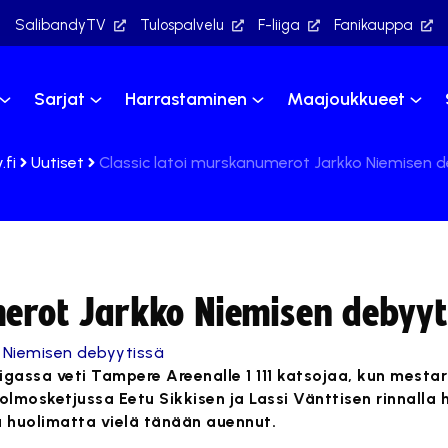
SalibandyTV
Tulospalvelu
F-liiga
Fanikauppa
Sarjat
Harrastaminen
Maajoukkueet
.fi
Uutiset
Classic latoi murskanumerot Jarkko Niemisen 
merot Jarkko Niemisen debyyt
gassa veti Tampere Areenalle 1 111 katsojaa, kun mestari
 Kolmosketjussa Eetu Sikkisen ja Lassi Vänttisen rinnall
ta huolimatta vielä tänään auennut.