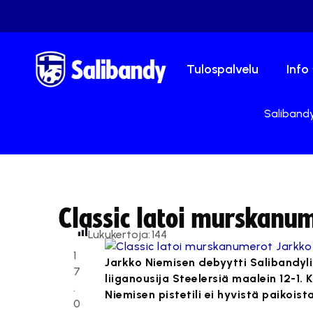
Tulospalvelu
Info
Salibandy
Classic latoi murskanu
Lukukertoja:
144
1
Jarkko Niemisen debyytti Salibandylii
7
liiganousija Steelersiä maalein 12-1.
.
Niemisen pistetili ei hyvistä paikois
0