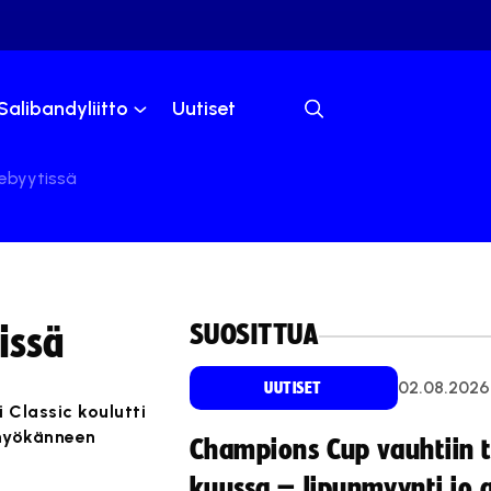
Salibandyliitto
Uutiset
debyytissä
SUOSITTUA
issä
02.08.2026
UUTISET
 Classic koulutti
a hyökänneen
Champions Cup vauhtiin 
kuussa – lipunmyynti jo 