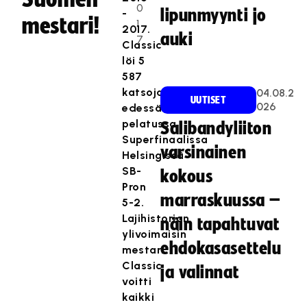
0
lipunmyynti jo
-
mestari!
1
2017.
auki
7
Classic
löi 5
587
katsojan
04.08.2
UUTISET
026
edessä
pelatussa
Salibandyliiton
Superfinaalissa
varsinainen
Helsingissä
SB-
kokous
Pron
marraskuussa –
5-2.
Lajihistorian
näin tapahtuvat
ylivoimaisin
ehdokasasettelu
mestari
Classic
ja valinnat
voitti
kaikki