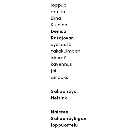
loppua,
mutta
Elina
Kujalan
Denisa
Ratajovan
syötöstä
takakulmaan
iskemä
kavennus
jäi
ainoaksi.
Salibandya,
Helsinki
Naisten
Salibandyliigan
loppuottelu