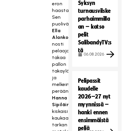
Syksyn
eron
haastajaan.
turnausvilske
Sen
parhaimmilla
puolivälissä
an – katso
Ella
pelit
Alanko
SalibandyTV:s
nosti
tä
pelaajarykelmän
06.08.2026
takaa
pallon
takayläkulmaan,
ja
Pelipassit
melkein
kaudelle
perään
2026–27 nyt
Hanna
myynnissä –
Sipiläinen
kiskaisi
hanki ennen
kaukaa
ensimmäistä
tarkan
peliä