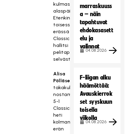
kulmasta
marraskuuss
alaspäin.
a – näin
Etenkin
tapahtuvat
toisessa
ehdokasasett
erässä
elu ja
Classic
hallitsi
valinnat
04.08.2026
pelitapahtumia
selvästi.
Alisa
F-liigan alku
Pölläsen
häämöttää:
takakulmalta
Avauskierrok
nostama
5-1
set syyskuun
Classicille
toisella
heti
viikolla
kolmannen
04.08.2026
erän