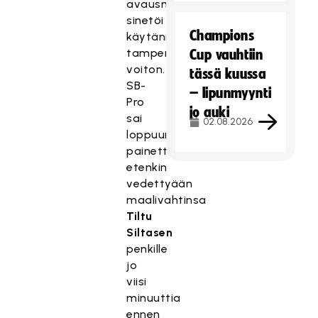
avausminuutilla
sinetöi
Champions
käytännössä
tamperelaisten
Cup vauhtiin
voiton.
tässä kuussa
SB-
– lipunmyynti
Pro
jo auki
sai
02.08.2026
loppuun
painetta
etenkin
vedettyään
maalivahtinsa
Tiltu
Siltasen
penkille
jo
viisi
minuuttia
ennen