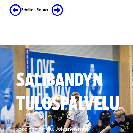
Edellinen
Seuraava
SALIBANDYN
TULOSPALVELU
Jokainen ottelu. Jokainen maali.