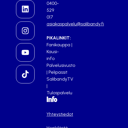
0400-
529
017
asiakaspalvelu@salibandy.fi
PIKALINKIT:
Fanikauppa
|
Kausi-
info
Palvelusivusto
|
Pelipassit
SalibandyTV
|
Tulospalvelu
Info
Yhteystiedot
Henkilöstö