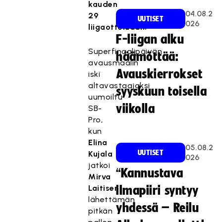
kauden
04.08.2
29
UUTISET
026
liigaotteluaan.
F-liigan alku
Superfinaalipäivän
häämöttää:
avausmaalin
Avauskierrokset
iski
altavastaajaksi
syyskuun toisella
uumoiltu
viikolla
SB-
Pro,
kun
Elina
05.08.2
UUTISET
Kujala
026
jatkoi
“Kannustava
Mirva
Laitisen
ilmapiiri syntyy
lähettämän
yhdessä – Reilu
pitkän