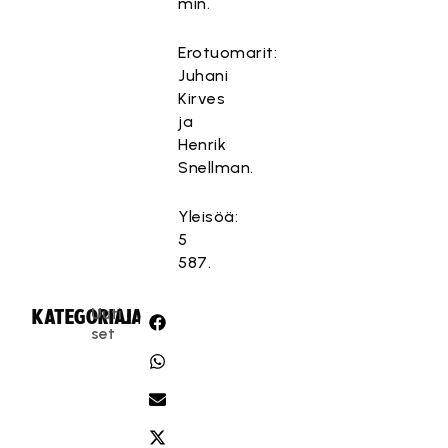
min.
Erotuomarit:
Juhani
Kirves
ja
Henrik
Snellman.
Yleisöä:
5
587.
Uuti
KATEGORIA:
JAA:
set