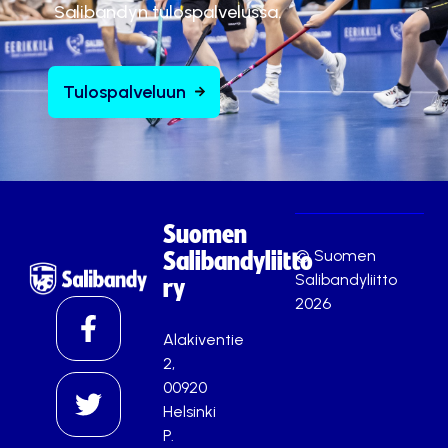
Salibandyn tulospalvelussa.
Tulospalveluun
Suomen
© Suomen
Salibandyliitto
Salibandyliitto
ry
2026
Alakiventie
2,
00920
Helsinki
P.