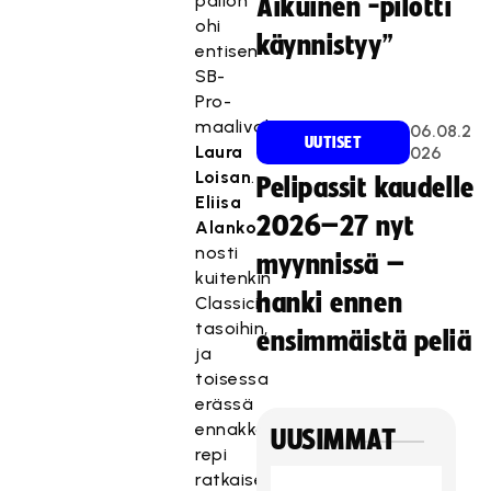
pallon
Aikuinen -pilotti
ohi
käynnistyy”
entisen
SB-
Pro-
maalivahti
06.08.2
UUTISET
Laura
026
Loisan
.
Pelipassit kaudelle
Eliisa
2026–27 nyt
Alanko
nosti
myynnissä –
kuitenkin
hanki ennen
Classicin
tasoihin,
ensimmäistä peliä
ja
toisessa
erässä
ennakkosuosikki
UUSIMMAT
repi
ratkaisevan