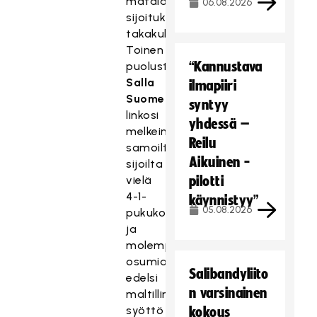
matalan
06.08.2026
sijoituksen
takakulmaan.
Toinen
“Kannustava
puolustaja
Salla
ilmapiiri
Suomela
syntyy
linkosi
yhdessä –
melkein
Reilu
samoilta
Aikuinen -
sijoilta
vielä
pilotti
4-1-
käynnistyy”
05.08.2026
pukukoppimaalin,
ja
molempia
osumia
Salibandyliito
edelsi
n varsinainen
maltillinen
syöttö
kokous