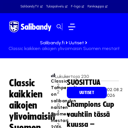
SalibandyTV
Tulospalvelu
F-liiga
Fanikauppa
Salibandy.fi
Uutiset
Classic kaikkien aikojen ylivoimaisin Suomen mestari!
Lukukertoja:
230
Classic
Classic
SUOSITTUA
2
Tampereelta
02.08.2
kaikkien
2
UUTISET
on
026
.
salibandyn
aikojen
Champions Cup
0
naisten
4
vauhtiin tässä
Suomen
ylivoimaisin
.
mestari
kuussa –
2
Suomen
2016