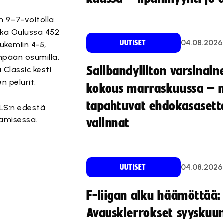
an 9–7-voitolla.
akka Oulussa 452
04.08.2026
UUTISET
ukemiin 4-5,
npään osumilla.
Salibandyliiton varsinain
 Classic kesti
n pelurit.
kokous marraskuussa – 
tapahtuvat ehdokasasette
OLS:n edestä
aamisessa.
valinnat
04.08.2026
UUTISET
F-liigan alku häämöttää:
Avauskierrokset syyskuu