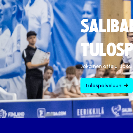
SALIBA
TULOSP
Jokainen ottelu. Joka
Tulospalveluun