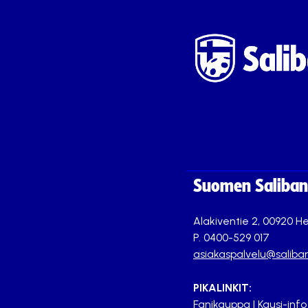
Suomen Saliband
Alakiventie 2, 00920 He
P. 0400-529 017
asiakaspalvelu@saliban
PIKALINKIT:
Fanikauppa
|
Kausi-info