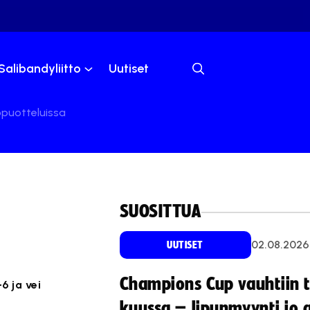
Salibandyliitto
Uutiset
oppuotteluissa
SUOSITTUA
02.08.2026
UUTISET
Champions Cup vauhtiin 
6 ja vei
kuussa – lipunmyynti jo 