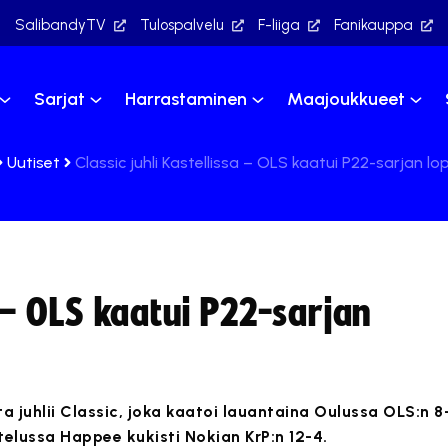
SalibandyTV
Tulospalvelu
F-liiga
Fanikauppa
Sarjat
Harrastaminen
Maajoukkueet
Uutiset
Classic juhli Kastellissa – OLS kaatui P22-sarjan l
a – OLS kaatui P22-sarjan
juhlii Classic, joka kaatoi lauantaina Oulussa OLS:n 8-
ttelussa Happee kukisti Nokian KrP:n 12-4.