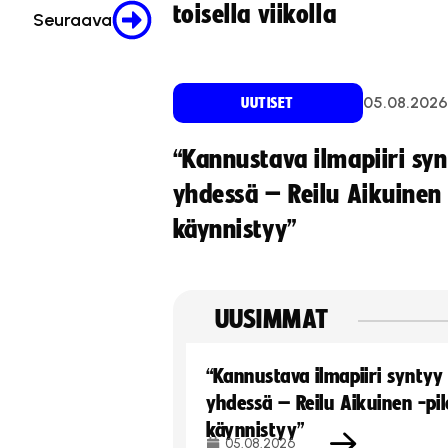
toisella viikolla
Seuraava
05.08.2026
UUTISET
“Kannustava ilmapiiri sy
yhdessä – Reilu Aikuinen 
käynnistyy”
UUSIMMAT
“Kannustava ilmapiiri syntyy
yhdessä – Reilu Aikuinen -pil
käynnistyy”
05.08.2026