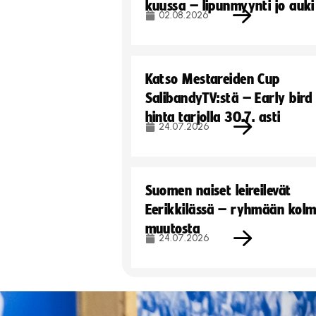
kuussa – lipunmyynti jo auki
02.08.2026
Katso Mestareiden Cup
SalibandyTV:stä – Early bird
hinta tarjolla 30.7. asti
24.07.2026
Suomen naiset leireilevät
Eerikkilässä – ryhmään kol
muutosta
24.07.2026