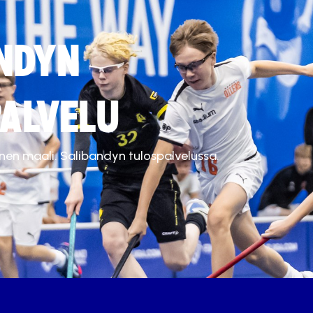
NDYN
ALVELU
inen maali. Salibandyn tulospalvelussa.