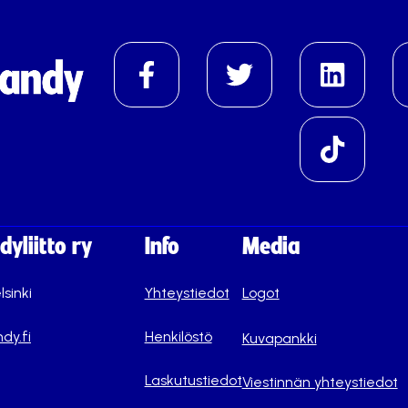
yliitto ry
Info
Media
lsinki
Yhteystiedot
Logot
dy.fi
Henkilöstö
Kuvapankki
Laskutustiedot
Viestinnän yhteystiedot