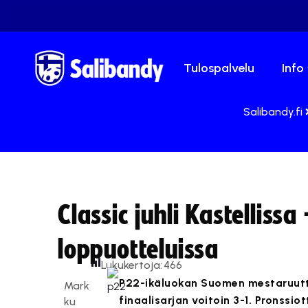
Tulospalvelu
Info
Salibandy.fi
Classic juhli Kastelliss
loppuotteluissa
Lukukertoja:
466
P22-ikäluokan Suomen mestaruutta 
Mark
finaalisarjan voitoin 3-1. Pronssio
ku