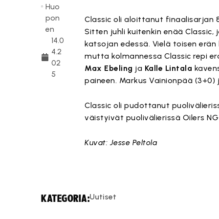
Huo
pon
Classic oli aloittanut finaalisarjan
en
Sitten juhli kuitenkin enää Classic
14.0
katsojan edessä. Vielä toisen erän 
4.2
mutta kolmannessa Classic repi e
02
Max Ebeling
ja
Kalle Lintala
kavens
5
paineen. Markus Vainionpää (3+0) 
Classic oli pudottanut puolivälieri
väistyivät puolivälierissä Oilers 
Kuvat: Jesse Peltola
Uutiset
KATEGORIA: