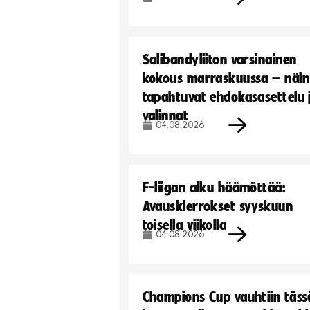
Salibandyliiton varsinainen
kokous marraskuussa – näin
tapahtuvat ehdokasasettelu 
valinnat
04.08.2026
F-liigan alku häämöttää:
Avauskierrokset syyskuun
toisella viikolla
04.08.2026
Champions Cup vauhtiin täss