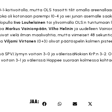
 8-1-kotivoitolla, mutta OLS tasoitti tilit omalla areenalla
, joka oli kotonaan parempi 10-4 ja vei junan asemalle sa
lopulla
Iivo Louhelainen
toi ylivoimalla OLS:n tuntumaan l
roa
Markus Vainionpään
,
Vilho Helinin
ja uudelleen Vainio
ivat vielä ilman maalivahtia, mutta viimeiset 48 sekuntia
ja
Viljami Virtanen
(0+3) olivat päätöspelin kolmen pistee
ssä SPV/Jymyn voitoin 3-0 ja välierissäNokian KrP:n 3-2. 
NG voitoin 3-1 ja välierissä Happee suoraan kolmessa koht
JAA: