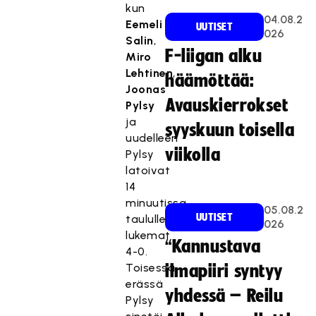
kun
04.08.2
Eemeli
UUTISET
026
Salin
,
F-liigan alku
Miro
Lehtinen
,
häämöttää:
Joonas
Avauskierrokset
Pylsy
ja
syyskuun toisella
uudelleen
viikolla
Pylsy
latoivat
14
minuutissa
05.08.2
UUTISET
taululle
026
lukemat
“Kannustava
4-0.
Toisessa
ilmapiiri syntyy
erässä
yhdessä – Reilu
Pylsy