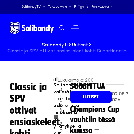
SalibandyTV
Tulospalvelu
F-liiga
Fanikauppa
Salibandy.fi
Uutiset
Classic ja SPV ottivat ensiaskeleet kohti Superfinaalia
Lukukertoja:
200
Classic ja
Salibandyliigan
SUOSITTUA
3
välierät
02.08.2
SPV
1.
UUTISET
starttasivat
026
0
odotetulla
ottivat
Champions Cup
3
tuloksella
.
vauhtiin tässä
ja
ensiaskeleet
2
yllätyksellä
kuussa –
0
kohti
kun