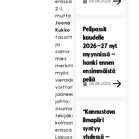
erässä
06.08.2026
2-1,
mutta
Joona
Pelipassit
Kukko
tasoitti,
kaudelle
ja
2026–27 nyt
sama
myynnissä –
mies
hanki ennen
merkittiin
ensimmäistä
myös
peliä
vieraiden
06.08.2026
voittomaaliksi
jääneen
johto-
osuman
“Kannustava
tekijäksi
ilmapiiri
kolmannessa
syntyy
erässä.
yhdessä –
Lopussa