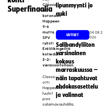
1
lipunmyynti jo
Classic
Superfinaalia
7
löi
auki
kotonaan
Happeen
9-6
mutta
04.08.2
UUTISET
026
SPV
ryösti
Salibandyliiton
EräViikingeiltä
varsinainen
kotiedun
5-2-
kokous
vierasvoitollaan.
marraskuussa –
Classic
näin tapahtuvat
otti
ehdokasasettelu
Happeelta
luulot
ja valinnat
pois
salamavauhdilla,