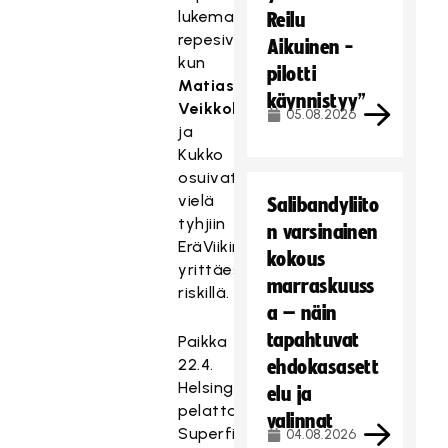
lukemat
Reilu
repesivät,
Aikuinen -
kun
pilotti
Matias
käynnistyy”
Veikkola
05.08.2026
ja
Kukko
osuivat
vielä
Salibandyliito
tyhjiin
n varsinainen
EräViikinkien
kokous
yrittäessä
marraskuuss
riskillä.
a – näin
tapahtuvat
Paikka
22.4.
ehdokasasett
Helsingissä
elu ja
pelattavassa
valinnat
Superfinaalissa
04.08.2026