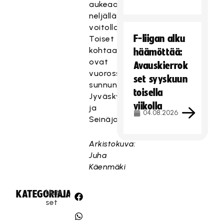
aukeaa
neljällä
voitolla.
F-liigan alku
Toiset
kohtaamiset
häämöttää:
ovat
Avauskierrok
vuorossa
set syyskuun
sunnuntaina
toisella
Jyväskylässä
viikolla
ja
04.08.2026
Seinäjoella.
Arkistokuva:
Juha
Käenmäki
Uuti
KATEGORIA:
JAA:
set