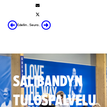
Edellinen
Seuraava
SALIBANDYN
TULOSPALVELU