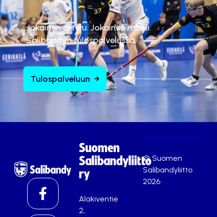
Jokainen ottelu. Jokainen maali.
Salibandyn tulospalvelussa.
Tulospalveluun
Suomen
© Suomen
Salibandyliitto
Salibandyliitto
ry
2026
Alakiventie
2,