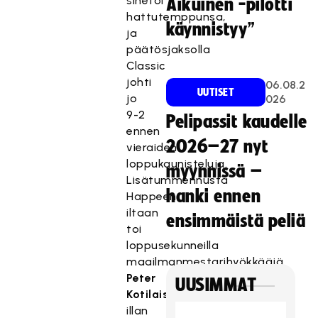
sinetöi
Aikuinen -pilotti
hattutemppunsa,
käynnistyy”
ja
päätösjaksolla
Classic
johti
06.08.2
UUTISET
jo
026
9-2
Pelipassit kaudelle
ennen
2026–27 nyt
vieraiden
loppukaunisteluja.
myynnissä –
Lisätummennusta
hanki ennen
Happeen
iltaan
ensimmäistä peliä
toi
loppusekunneilla
maailmanmestarihyökkääjä
Peter
UUSIMMAT
Kotilaisen
illan