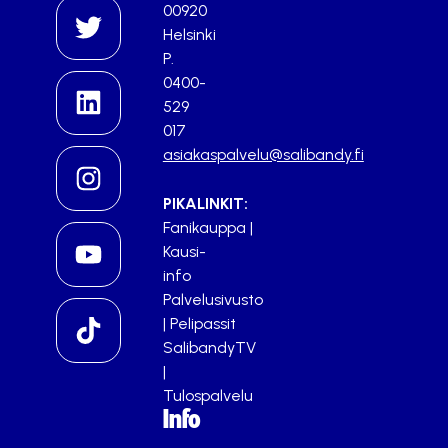
00920
Helsinki
P.
0400-
529
017
asiakaspalvelu@salibandy.fi
PIKALINKIT:
Fanikauppa
|
Kausi-
info
Palvelusivusto
|
Pelipassit
SalibandyTV
|
Tulospalvelu
Info