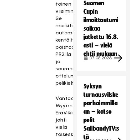
Suomen
toinen
viisiminuuttinen.
Cupin
Se
ilmoittautumi
merkitsi
saikaa
automaattista
jatkettu 16.8.
kentältä
asti – vielä
poistoa
ehtii mukaan
PR2:lla
07.08.2026
ja
seuraavan
ottelun
pelikieltoa.
Syksyn
turnausvilske
Vantaan
parhaimmilla
Myyrmäessä
an – katso
EräViikingit
pelit
johti
vielä
SalibandyTV:s
toisessa
tä