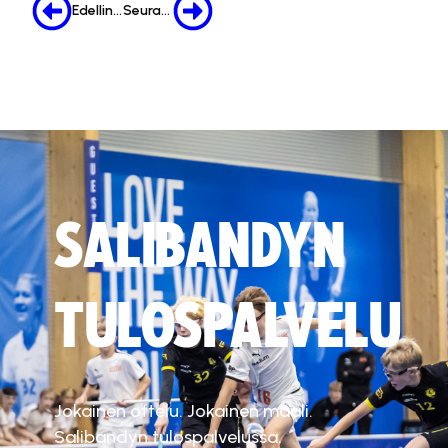
Edellinen
Seuraava
SALIBANDYN
TULOSPALVELU
Jokainen ottelu. Jokainen maali.
Salibandyn tulospalvelussa.