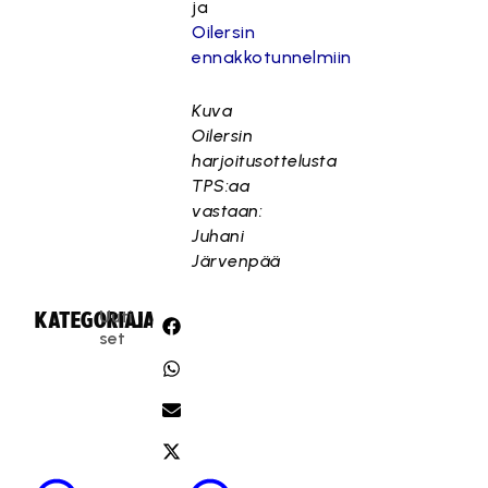
ja
Oilersin
ennakkotunnelmiin
Kuva
Oilersin
harjoitusottelusta
TPS:aa
vastaan:
Juhani
Järvenpää
Uuti
KATEGORIA:
JAA:
set