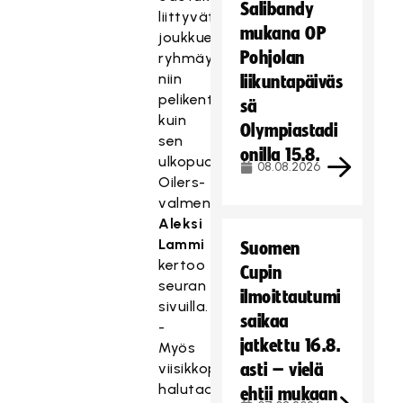
Salibandy
liittyvät
mukana OP
joukkueen
Pohjolan
ryhmäytymiseen
niin
liikuntapäiväs
pelikentällä
sä
kuin
Olympiastadi
sen
onilla 15.8.
ulkopuolella,
08.08.2026
Oilers-
valmentaja
Aleksi
Lammi
Suomen
kertoo
Cupin
seuran
ilmoittautumi
sivuilla.
saikaa
-
jatkettu 16.8.
Myös
viisikkopelaamista
asti – vielä
halutaan
ehtii mukaan