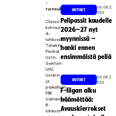
-
06.08.2
turnaukseen.
UUTISET
026
Pelipassit kaudelle
Classic
kohtaa
2026–27 nyt
A-
myynnissä –
lohkossa
Tshekin
hanki ennen
Florbal
ensimmäistä peliä
Ustin,
Sveitsin
UHC
Usterin
04.08.2
UUTISET
ja
026
paikallisen
F-liigan alku
FBK
häämöttää:
Valmeiran.
B-
Avauskierrokset
lohkoon