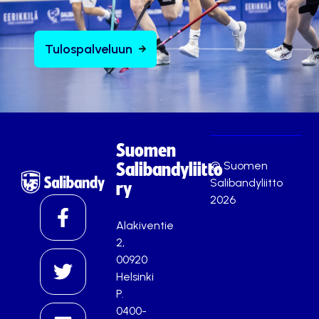
Tulospalveluun
Suomen
© Suomen
Salibandyliitto
Salibandyliitto
ry
2026
Alakiventie
2,
00920
Helsinki
P.
0400-