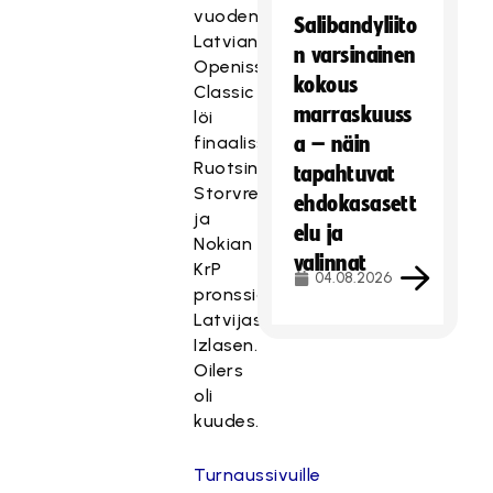
vuoden
Salibandyliito
Latvian
n varsinainen
Openissa
kokous
Classic
marraskuuss
löi
finaalissa
a – näin
Ruotsin
tapahtuvat
Storvretan
ehdokasasett
ja
elu ja
Nokian
valinnat
KrP
04.08.2026
pronssiottelussa
Latvijas
Izlasen.
Oilers
oli
kuudes.
Turnaussivuille