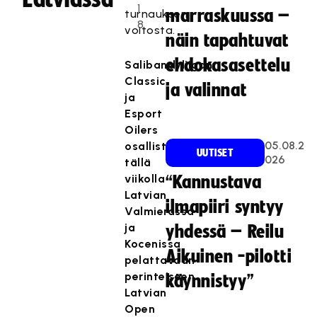
1
marraskuussa –
turnauksen
8
voitosta.
näin tapahtuvat
ehdokasasettelu
Salibandyliigan
Classic
ja valinnat
ja
Esport
Oilers
05.08.2
osallistuvat
UUTISET
026
tällä
viikolla
“Kannustava
Latvian
ilmapiiri syntyy
Valmierassa
ja
yhdessä – Reilu
Kocenissa
Aikuinen -pilotti
pelattavaan
perinteiseen
käynnistyy”
Latvian
Open