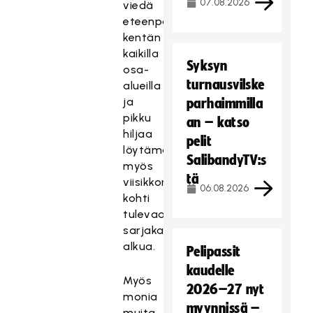
07.08.2026
viedä
eteenpäin
kentän
kaikilla
Syksyn
osa-
turnausvilske
alueilla
ja
parhaimmilla
pikku
an – katso
hiljaa
pelit
löytämään
SalibandyTV:s
myös
tä
viisikkorakenteita
06.08.2026
kohti
tulevaa
sarjakauden
alkua.
Pelipassit
kaudelle
Myös
2026–27 nyt
monia
myynnissä –
muita