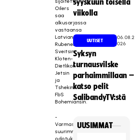
syyskuun toisella
sijoitettu
Oilers
viikolla
saa
alkusarjassa
vastaansa
Latvian
06.08.2
UUTISET
026
Rubenen,
Sveitsin
Syksyn
Kloten-
turnausvilske
Dietlikon
Jetsin
parhaimmillaan –
ja
katso pelit
Tshekin
FbS
SalibandyTV:stä
Bohemiansin.
-
Varmastikin
UUSIMMAT
suurimmat
odotukset