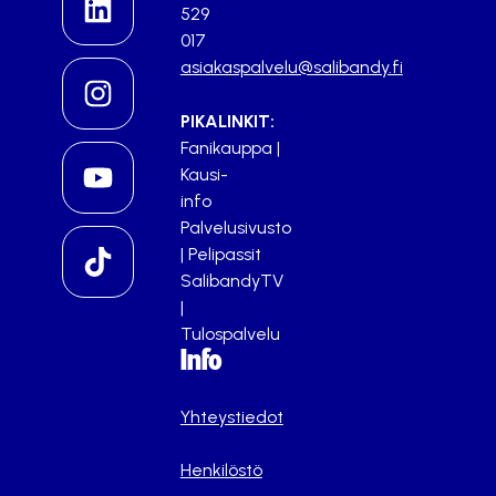
529
017
asiakaspalvelu@salibandy.fi
PIKALINKIT:
Fanikauppa
|
Kausi-
info
Palvelusivusto
|
Pelipassit
SalibandyTV
|
Tulospalvelu
Info
Yhteystiedot
Henkilöstö