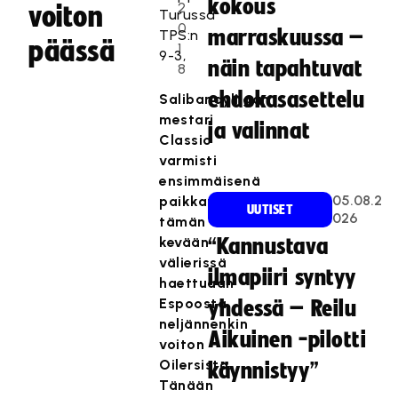
kokous
2
voiton
Turussa
0
marraskuussa –
TPS:n
päässä
1
9-3,
näin tapahtuvat
8
ehdokasasettelu
Salibandyliigan
mestari
ja valinnat
Classic
varmisti
ensimmäisenä
05.08.2
paikkansa
UUTISET
026
tämän
kevään
“Kannustava
välierissä
ilmapiiri syntyy
haettuaan
Espoosta
yhdessä – Reilu
neljännenkin
Aikuinen -pilotti
voiton
Oilersista.
käynnistyy”
Tänään