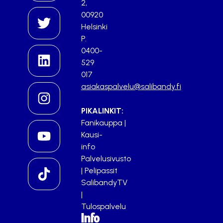
2,
00920
Helsinki
P.
0400-
529
017
asiakaspalvelu@salibandy.fi
PIKALINKIT:
Fanikauppa
|
Kausi-
info
Palvelusivusto
|
Pelipassit
SalibandyTV
|
Tulospalvelu
Info