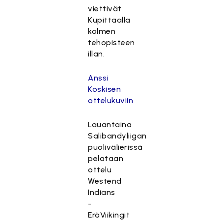
viettivät
Kupittaalla
kolmen
tehopisteen
illan.
Anssi
Koskisen
ottelukuviin
Lauantaina
Salibandyliigan
puolivälierissä
pelataan
ottelu
Westend
Indians
-
EräViikingit