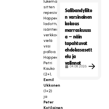
lukemat
sitten
Salibandyliito
repesivät
n varsinainen
Happeen
kokous
ladottua
isäntien
marraskuuss
verkkoon
a – näin
vielä
tapahtuvat
viisi
ehdokasasett
palloa.
elu ja
Happeen
valinnat
Petri
04.08.2026
Kauko
(2+1,
Eemil
Ukkonen
(1+2)
ja
Peter
Kotilainen