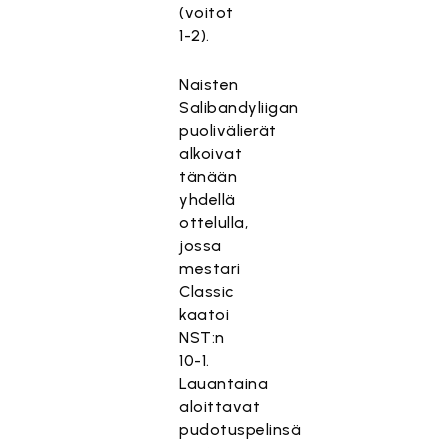
(voitot
1-2).
Naisten
Salibandyliigan
puolivälierät
alkoivat
tänään
yhdellä
ottelulla,
jossa
mestari
Classic
kaatoi
NST:n
10-1.
Lauantaina
aloittavat
pudotuspelinsä