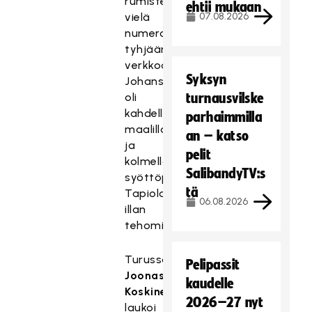
rumistelivat
ehtii mukaan
vielä
07.08.2026
numeroita
tyhjään
verkkoon.
Syksyn
Johansson
oli
turnausvilske
kahdella
parhaimmilla
maalillaan
an – katso
ja
pelit
kolmella
SalibandyTV:s
syöttöpisteellään
tä
Tapiolan
06.08.2026
illan
tehomies.
Turussa
Pelipassit
Joonas
kaudelle
Koskinen
2026–27 nyt
laukoi