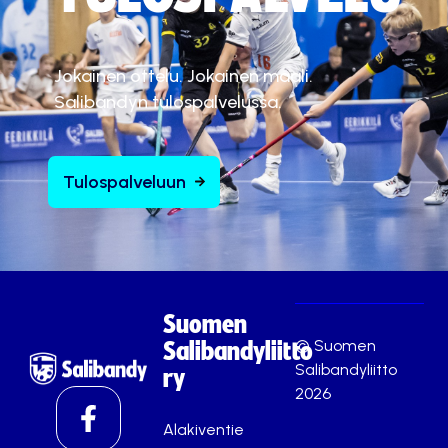
Jokainen ottelu. Jokainen maali.
Salibandyn tulospalvelussa.
Tulospalveluun
Suomen
© Suomen
Salibandyliitto
Salibandyliitto
ry
2026
Alakiventie