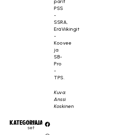
parit
PSS
-
SSRA,
EräViikingit
-
Koovee
ja
SB-
Pro
-
TPS.
Kuva:
Anssi
Koskinen
Uuti
KATEGORIA:
JAA:
set