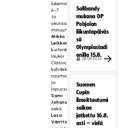
lukemiin
Salibandy
6-7.
mukana OP
Jo
seuraavalla
Pohjolan
minuutilla
liikuntapäiväs
Mikko
sä
Leikkanen
Olympiastadi
kuitenkin
onilla 15.8.
laukoi
08.08.2026
Classicille
kahdeksannen
osuman,
ja
Suomen
lopussa
Cupin
Sami
ilmoittautumi
Johansson
saikaa
sekä
jatkettu 16.8.
Lassi
Vänttinen
asti – vielä