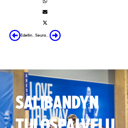
Edellinen
Seuraava
SALIBANDYN
TULOSPALVELU