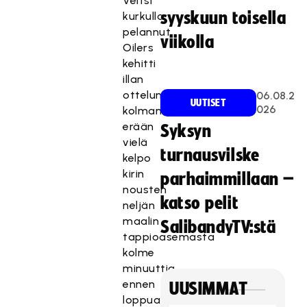
Veitsi
syyskuun toisella
kurkulla
pelannut
viikolla
Oilers
kehitti
illan
ottelun
06.08.2
UUTISET
026
kolmanteen
erään
Syksyn
vielä
turnausvilske
kelpo
kirin
parhaimmillaan –
nousten
katso pelit
neljän
maalin
SalibandyTV:stä
tappioasemasta
kolme
minuuttia
ennen
UUSIMMAT
loppua