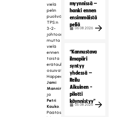
myynnissä –
vielä
hanki ennen
pelin
puolivälissä
ensimmäistä
TPS:n
peliä
3-2-
06.08.2026
johtoon,
mutta
vielä
“Kannustava
ennen
toista
ilmapiiri
erätaukoa
syntyy
osuivat
yhdessä –
Happeelle
Reilu
Jami
Aikuinen -
Manninen
pilotti
ja
Petri
käynnistyy”
05.08.2026
Kauko
.
Päätösjaksolla