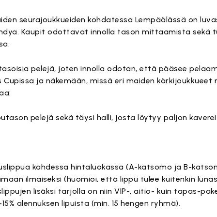
aiden seurajoukkueiden kohdatessa Lempäälässä on luva
ndya. Kaupit odottavat innolla tason mittaamista sekä t
sa.
asoisia pelejä, joten innolla odotan, että pääsee pela
Cupissa ja näkemään, missä eri maiden kärkijoukkueet 
aa:
tason pelejä sekä täysi halli, josta löytyy paljon kaverei
auslippua kahdessa hintaluokassa (A-katsomo ja B-katsomo
aan ilmaiseksi (huomioi, että lippu tulee kuitenkin luna
ippujen lisäksi tarjolla on niin VIP-, aitio- kuin tapas-pa
-15% alennuksen lipuista (min. 15 hengen ryhmä).