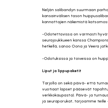
Neljän salibandyn suurmaan parh
kansainvälisen tason huippusaliba
kannattajien näkemistä katsomos
-Odotettavissa on varmasti hyvät
seurajoukkueen kanssa Champions 
hetkellä, sanoo Oona ja Veera jatk
-Odotuksissa ja toiveissa on huippu
Liput ja lippupaketit
Tarjolla on sekä päivä- että turn
vuotiaat lapset pääsevät tapahtum
verkkokaupasta). Päivä- ja turnausl
ja seuraporukat, tarjoamme teille 