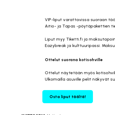
VIP-liput varattavissa suoraan tääl
Aitio- ja Tapas -pöytäpakettien tie
Liput myy Tiketti.fi ja maksutapo
Eazybreak ja kulttuuripassi. Maks
Ottelut suorana kotisohville
Ottelut näytetään myös kotisohvil
Ulkomailla asuville pelit näkyvät 
Osta liput täältä!