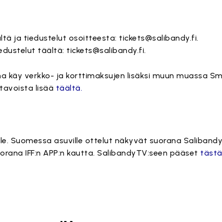
tä ja tiedustelut osoitteesta: tickets@salibandy.fi.
dustelut täältä: tickets@salibandy.fi.
ina käy verkko- ja korttimaksujen lisäksi muun muassa S
utavoista lisää
täältä.
le. Suomessa asuville ottelut näkyvät suorana Salibandy
suorana IFF:n APP:n kautta. SalibandyTV:seen pääset
tästä