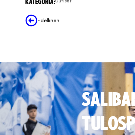
Uutiset
KATEGORIA:
Edellinen
SALIBA
TULOSP