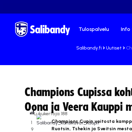
Tulospalvelu
Info
Salibandy.fi
Uutiset
Ch
Champions Cupissa koh
Oona ja Veera Kauppi 
Lukukertoja:
188
Champions Cupin voitosta kamppa
1
Ruotsin, Tshekin ja Sveitsin mest
9