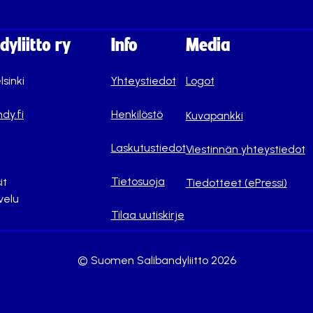
yliitto ry
Info
Media
lsinki
Yhteystiedot
Logot
dy.fi
Henkilöstö
Kuvapankki
Laskutustiedot
Viestinnän yhteystiedot
Tietosuoja
it
Tiedotteet (ePressi)
velu
Tilaa uutiskirje
© Suomen Salibandyliitto 2026