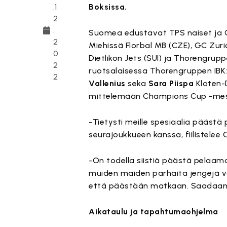
.1
Boksissa.
2
.
Suomea edustavat TPS naiset ja 
2
Miehissä Florbal MB (CZE), GC Zuric
0
Dietlikon Jets (SUI) ja Thorengrup
2
ruotsalaisessa Thorengruppen IBK
2
Vallenius
seka
Sara Piispa
Kloten-D
mittelemään Champions Cup -mes
-Tietysti meille spesiaalia pääst
seurajoukkueen kanssa, fiilistelee
-On todella siistiä päästä pelaam
muiden maiden parhaita jengejä vas
että päästään matkaan. Saadaan 
Aikataulu ja tapahtumaohjelma