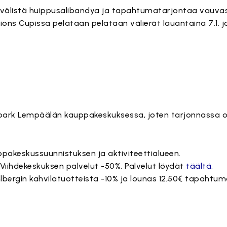
nvälistä huippusalibandya ja tapahtumatarjontaa vauvas
ons Cupissa pelataan pelataan välierät lauantaina 7.1. ja
park Lempäälän kauppakeskuksessa, joten tarjonnassa 
ppakeskussuunnistuksen ja aktiviteettialueen.
Viihdekeskuksen palvelut -50%. Palvelut löydät
täältä.
hlbergin kahvilatuotteista -10% ja lounas 12,50€ tapahtuma