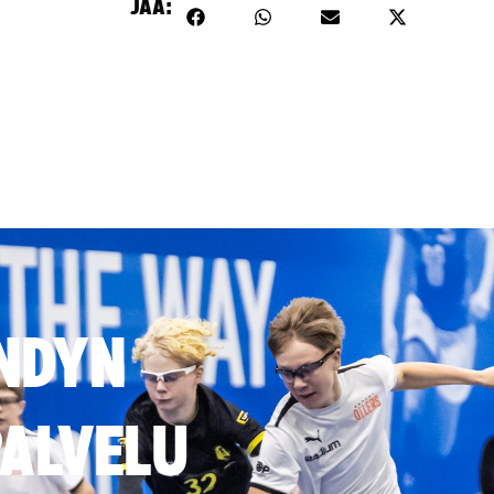
JAA:
NDYN
ALVELU