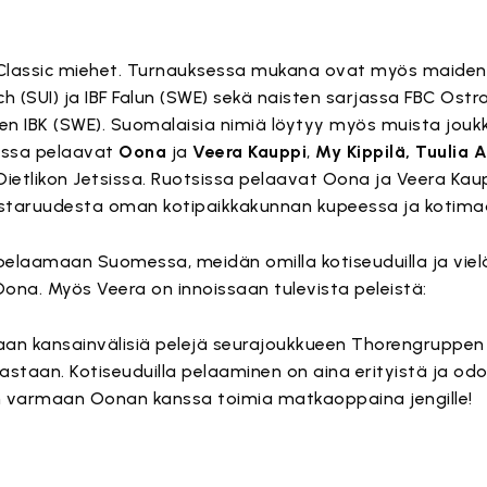
Classic miehet. Turnauksessa mukana ovat myös maiden
h (SUI) ja IBF Falun (SWE) sekä naisten sarjassa FBC Ostr
pen IBK (SWE). Suomalaisia nimiä löytyy myös muista joukku
:ssa pelaavat
Oona
ja
Veera Kauppi
,
My Kippilä, Tuulia 
ietlikon Jetsissa. Ruotsissa pelaavat Oona ja Veera Ka
taruudesta oman kotipaikkakunnan kupeessa ja kotima
ä pelaamaan Suomessa, meidän omilla kotiseuduilla ja vie
 Oona. Myös Veera on innoissaan tulevista peleistä:
aan kansainvälisiä pelejä seurajoukkueen Thorengruppen 
taan. Kotiseuduilla pelaaminen on aina erityistä ja odot
varmaan Oonan kanssa toimia matkaoppaina jengille!