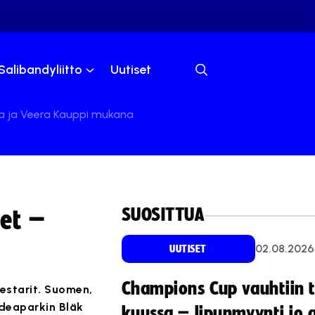
Salibandyliitto
Uutiset
a ja Veera Kauppi mukana
SUOSITTUA
et –
02.08.2026
UUTISET
Champions Cup vauhtiin 
estarit. Suomen,
Ideaparkin Bläk
kuussa – lipunmyynti jo 