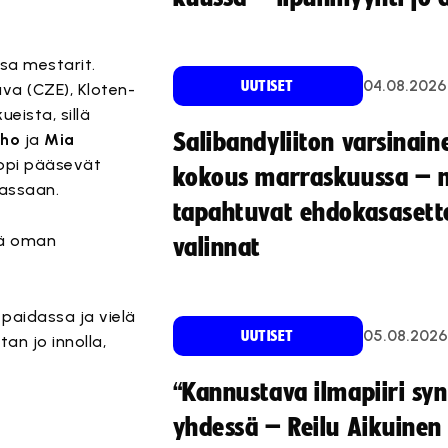
sa mestarit.
04.08.2026
UUTISET
ava (CZE), Kloten-
eista, sillä
Salibandyliiton varsinain
Aho
ja
Mia
uppi pääsevät
kokous marraskuussa – 
assaan.
tapahtuvat ehdokasasette
lä oman
valinnat
paidassa ja vielä
05.08.2026
UUTISET
an jo innolla,
“Kannustava ilmapiiri sy
yhdessä – Reilu Aikuinen 