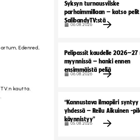
Syksyn turnausvilske
parhaimmillaan – katso pelit
SalibandyTV:stä
06.08.2026
martum, Edenred,
Pelipassit kaudelle 2026–27
myynnissä – hanki ennen
ensimmäistä peliä
06.08.2026
TV:n kautta.
.
“Kannustava ilmapiiri syntyy
yhdessä – Reilu Aikuinen -pil
käynnistyy”
05.08.2026