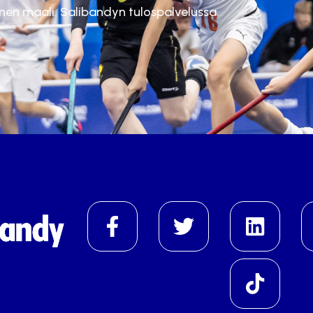
inen maali. Salibandyn tulospalvelussa.