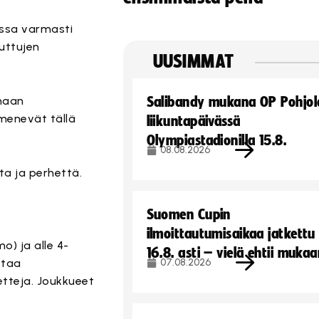
ssa varmasti
uttujen
UUSIMMAT
amaan
Salibandy mukana OP Pohjol
menevät tällä
liikuntapäivässä
Olympiastadionilla 15.8.
08.08.2026
ta ja perhettä.
Suomen Cupin
ilmoittautumisaikaa jatkettu
) ja alle 4-
16.8. asti – vielä ehtii muka
staa
07.08.2026
ketteja. Joukkueet