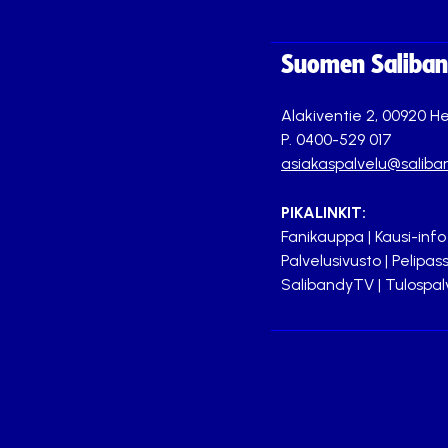
Suomen Saliband
Alakiventie 2, 00920 He
P. 0400-529 017
asiakaspalvelu@saliban
PIKALINKIT:
Fanikauppa
|
Kausi-info
Palvelusivusto
|
Pelipass
SalibandyTV
|
Tulospal