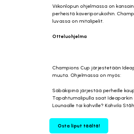
Viikonlopun ohjelmassa on kansai
perheistä kaveriporukoihin. Champi
luvassa on mitalipelit.
Otteluohjelma
Champions Cup järjestetään Idea
muuta. Ohjelmassa on myös:
Säbäkipinä järjestää perheille kau
Tapahtumalipulla saat Ideaparkin 
Lounaalle tai kahville? Kahvila Stå
Osta liput täältä!