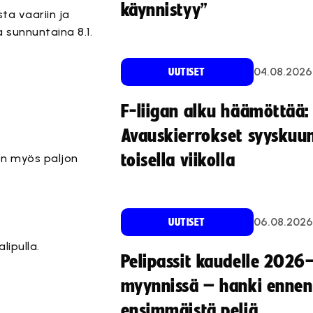
käynnistyy”
ta vaariin ja
 sunnuntaina 8.1.
04.08.2026
UUTISET
F-liigan alku häämöttää:
Avauskierrokset syyskuu
toisella viikolla
on myös paljon
06.08.2026
UUTISET
lipulla.
Pelipassit kaudelle 2026
myynnissä – hanki ennen
ensimmäistä peliä