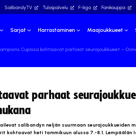
SalibandyTV
Tulospalvelu
F-liiga
Fanikauppa
Sarjat
Harrastaminen
Maajoukkueet
ampions Cupissa kohtaavat parhaat seurajoukkueet – Oon
taavat parhaat seurajoukkue
mukana
ilevat salibandyn neljän suurmaan seurajoukkueiden m
arit kohtaavat heti tammikuun alussa 7.-8.1. Lempäälän 