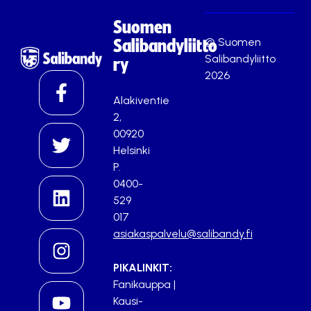
Suomen
© Suomen
Salibandyliitto
Salibandyliitto
ry
2026
Alakiventie
2,
00920
Helsinki
P.
0400-
529
017
asiakaspalvelu@salibandy.fi
PIKALINKIT:
Fanikauppa
|
Kausi-