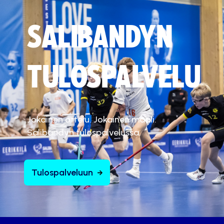
SALIBANDYN
TULOSPALVELU
Jokainen ottelu. Jokainen maali.
Salibandyn tulospalvelussa.
Tulospalveluun