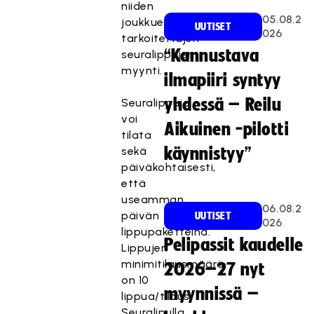
niiden
05.08.2
joukkueille
UUTISET
026
tarkoitettujen
“Kannustava
seuralippujen
myynti.
ilmapiiri syntyy
yhdessä – Reilu
Seuralippuja
voi
Aikuinen -pilotti
tilata
sekä
käynnistyy”
päiväkohtaisesti,
että
useamman
06.08.2
päivän
UUTISET
026
lippupaketteina.
Pelipassit kaudelle
Lippujen
minimitilausmäärä
2026–27 nyt
on 10
myynnissä –
lippua/tilaus.
Seuralipulla