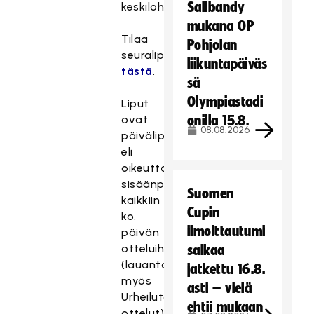
Salibandy
keskilohkoihin.
mukana OP
Tilaa
Pohjolan
seuralippusi
liikuntapäiväs
tästä
.
sä
Olympiastadi
Liput
ovat
onilla 15.8.
08.08.2026
päivälippuja,
eli
oikeuttavat
sisäänpääsyyn
Suomen
kaikkiin
Cupin
ko.
ilmoittautumi
päivän
otteluihin
saikaa
(lauantaina
jatkettu 16.8.
myös
asti – vielä
Urheilutalon
ehtii mukaan
ottelut).