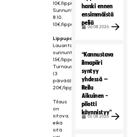
10€/lippu
hanki ennen
Sunnuntai
ensimmäistä
8.10.
peliä
10€/lippu
06.08.2026
Lippupaketit
Lauantai-
sunnuntai
“Kannustava
15€/lippupaketti
ilmapiiri
Turnauslippu
syntyy
(3
yhdessä –
päivää)
Reilu
20€/lippupaketti
Aikuinen -
Tilaus
pilotti
on
käynnistyy”
sitova,
05.08.2026
eikä
sitä
voi