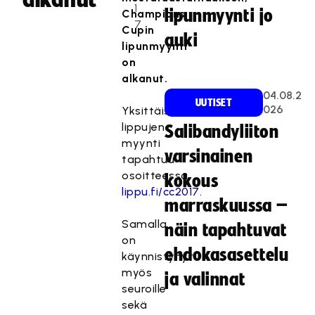
1
lipunmyynti jo
Champions
7
Cupin
auki
lipunmyynti
on
alkanut.
04.08.2
UUTISET
026
Yksittäisten
lippujen
Salibandyliiton
myynti
varsinainen
tapahtuu
osoitteessa
kokous
lippu.fi/cc2017
.
marraskuussa –
Samalla
näin tapahtuvat
on
ehdokasasettelu
käynnistynyt
myös
ja valinnat
seuroille
sekä