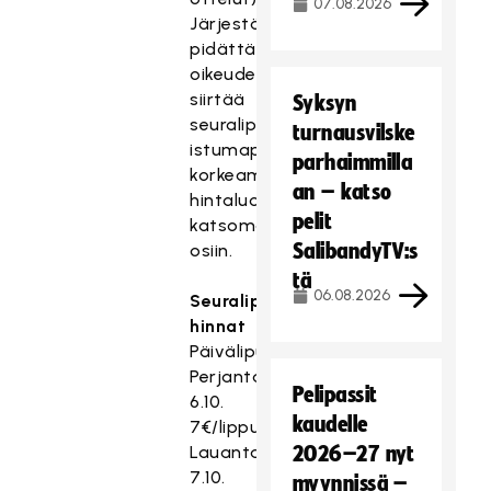
07.08.2026
Järjestäjä
pidättää
oikeuden
siirtää
Syksyn
seuralippujen
turnausvilske
istumapaikat
parhaimmilla
korkeamman
an – katso
hintaluokan
pelit
katsomo-
SalibandyTV:s
osiin.
tä
06.08.2026
Seuralippujen
hinnat
Päiväliput
Perjantai
Pelipassit
6.10.
kaudelle
7€/lippu
Lauantai
2026–27 nyt
7.10.
myynnissä –