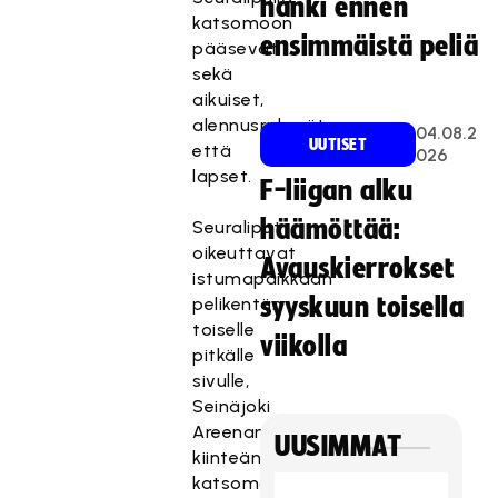
hanki ennen
katsomoon
ensimmäistä peliä
pääsevät
sekä
aikuiset,
alennusryhmät
04.08.2
UUTISET
että
026
lapset.
F-liigan alku
häämöttää:
Seuraliput
oikeuttavat
Avauskierrokset
istumapaikkaan
syyskuun toisella
pelikentän
toiselle
viikolla
pitkälle
sivulle,
Seinäjoki
Areenan
UUSIMMAT
kiinteän
katsomon