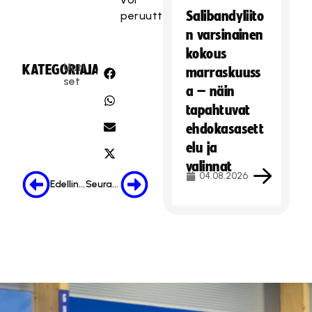
Salibandyliito
peruuttaa.
n varsinainen
kokous
Uuti
KATEGORIA:
JAA:
marraskuuss
set
a – näin
tapahtuvat
ehdokasasett
elu ja
valinnat
04.08.2026
Edellinen
Seuraava