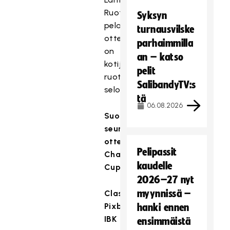
Ruotsissa
Syksyn
pelattavissa
turnausvilske
otteluissa
parhaimmilla
on
an – katso
kotijoukkueiden
pelit
ruotsinkieliset
SalibandyTV:s
selostukset.
tä
06.08.2026
Suomalaisjoukkueiden
seuraavat
ottelut
Pelipassit
Champions
kaudelle
Cupissa:
2026–27 nyt
myynnissä –
Classic–
Pixbo
hanki ennen
IBK
ensimmäistä