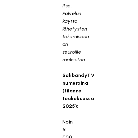
itse.
Palvelun
käyttö
lähetysten
tekemiseen
on
seuroille
maksuton.
SalibandyTV
numeroina
(tilanne
toukokuussa
2025):
Noin
61
000