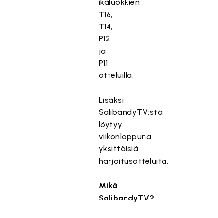
ikäluokkien
T16,
T14,
P12
ja
P11
otteluilla.
Lisäksi
SalibandyTV:stä
löytyy
viikonloppuna
yksittäisiä
harjoitusotteluita.
Mikä
SalibandyTV?