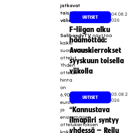
jatkavat
taistelua
04.08.2
UUTISET
026
välieräpaikoista.
F-liigan alku
SalibandyTV
näyttää
häämöttää:
kaikki
Avauskierrokset
suomalaisten
ottelut.
syyskuun toisella
Yhden
viikolla
ottelun
hinta
on
05.08.2
6,90
UUTISET
026
euroa,
“Kannustava
ja
ensimmäisen
ilmapiiri syntyy
ottelukierroksen
yhdessä – Reilu
kaikki