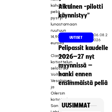
kahdeksan
Aikuinen -pilotti
peliä
käynnistyy”
pystyi
lunastamaan
ruutuun
06.08.2
14,90
UUTISET
026
eurolla.
Pelipassit kaudelle
Classicin
2026–27 nyt
kotiottelun
myynnissä –
selostaa
hanki ennen
Volter
Vesalainen
ensimmäistä peliä
ja
Oilersin
kotiottelun
UUSIMMAT
Santeri
Lähteensuo.