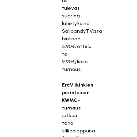
ne
tulevat
suorina
lähetyksinä
SalibandyTV:stä
hintaan
3,90€/ottelu
tai
9,90€/koko
turnaus.
EräViikinkien
perinteinen
KWMC-
turnaus
jatkuu
tänä
viikonloppuna