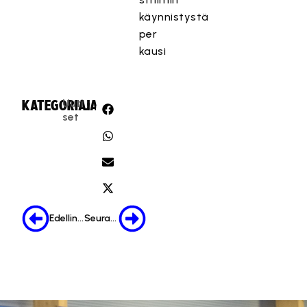
käynnistystä
per
kausi
Uuti
KATEGORIA:
JAA:
set
Edellinen
Seuraava