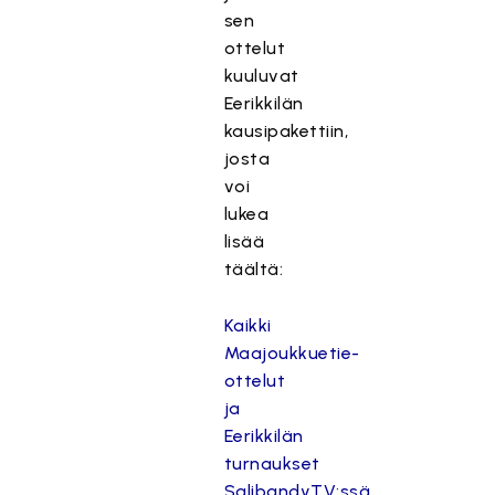
sen
ottelut
kuuluvat
Eerikkilän
kausipakettiin,
josta
voi
lukea
lisää
täältä:
Kaikki
Maajoukkuetie-
ottelut
ja
Eerikkilän
turnaukset
SalibandyTV:ssä