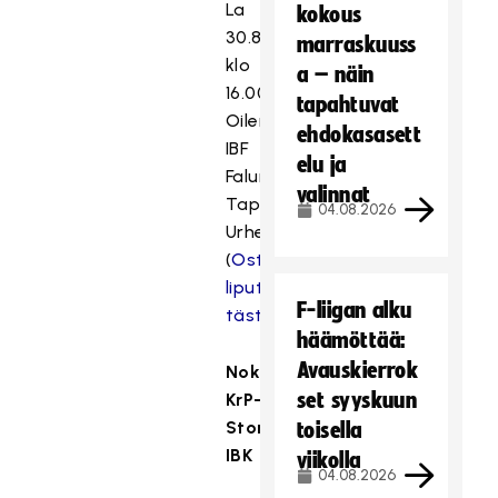
La
kokous
30.8.
marraskuuss
klo
a – näin
16.00
tapahtuvat
Oilers–
ehdokasasett
IBF
elu ja
Falun
valinnat
Tapiolan
04.08.2026
Urheiluhalli
(
Osta
liput
F-liigan alku
tästä
)
häämöttää:
Avauskierrok
Nokian
set syyskuun
KrP–
Storvreta
toisella
IBK
viikolla
04.08.2026