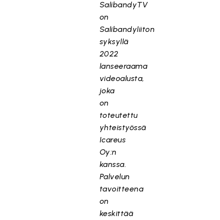
SalibandyTV
on
Salibandyliiton
syksyllä
2022
lanseeraama
videoalusta,
joka
on
toteutettu
yhteistyössä
Icareus
Oy:n
kanssa.
Palvelun
tavoitteena
on
keskittää