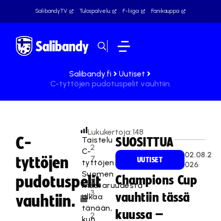
SalibandyTV
Tulospalvelu
F-liiga
Fanikauppa
Salibandy.fi
Uutiset
C-tyttöjen pudotuspelit vauhtiin.
Lukukertoja:
148
C-
Taistelu
SUOSITTUA
2
C-
02.08.2
tyttöjen
7
UUTISET
tyttöjen
026
.
Suomen
pudotuspelit
Champions Cup
0
mestaruudesta
3
vauhtiin tässä
alkaa
vauhtiin.
.
tänään,
kuussa –
2
kun