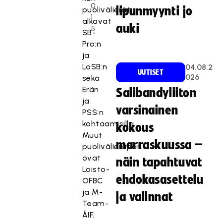
0
lipunmyynti jo
puolivälierät
1
alkavat
auki
5
SB-
Pro:n
ja
LoSB:n
04.08.2
UUTISET
026
sekä
Erän
Salibandyliiton
ja
varsinainen
PSS:n
kohtaamisilla.
kokous
Muut
marraskuussa –
puolivälieräparit
ovat
näin tapahtuvat
Loisto-
ehdokasasettelu
OFBC
ja M-
ja valinnat
Team-
ÅIF.