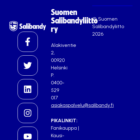
Suomen
© Suomen
Salibandyliitto
Salibandyliitto
ry
2026
Alakiventie
2,
00920
Helsinki
P.
0400-
529
017
asiakaspalvelu@salibandy.fi
PIKALINKIT:
Fanikauppa
|
Kausi-