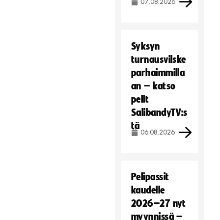
07.08.2026
Syksyn
turnausvilske
parhaimmilla
an – katso
pelit
SalibandyTV:s
tä
06.08.2026
Pelipassit
kaudelle
2026–27 nyt
myynnissä –