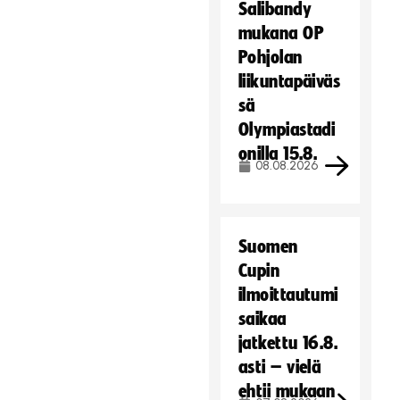
Salibandy
mukana OP
Pohjolan
liikuntapäiväs
sä
Olympiastadi
onilla 15.8.
08.08.2026
Suomen
Cupin
ilmoittautumi
saikaa
jatkettu 16.8.
asti – vielä
ehtii mukaan