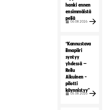
hanki ennen
ensimmäistä
peliä
06.08.2026
“Kannustava
ilmapiiri
syntyy
yhdessä –
Reilu
Aikuinen -
pilotti
käynnistyy”
05.08.2026