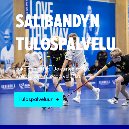
SALIBANDYN
TULOSPALVELU
Jokainen ottelu. Jokainen maali.
Salibandyn tulospalvelussa.
Tulospalveluun