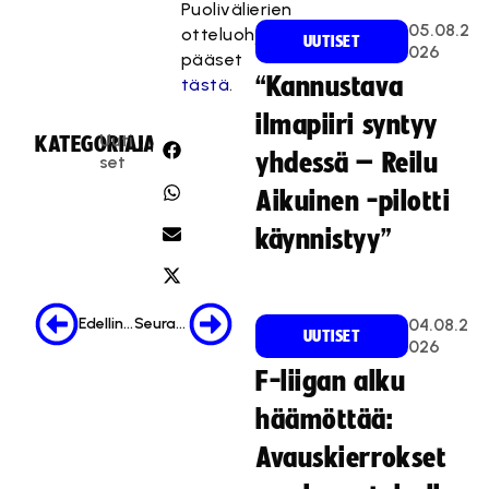
Puolivälierien
05.08.2
otteluohjelmaan
UUTISET
026
pääset
“Kannustava
tästä
.
ilmapiiri syntyy
Uuti
KATEGORIA:
JAA:
yhdessä – Reilu
set
Aikuinen -pilotti
käynnistyy”
Edellinen
Seuraava
04.08.2
UUTISET
026
F-liigan alku
häämöttää:
Avauskierrokset