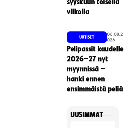
syyskuun toisella
viikolla
06.08.2
UUTISET
026
Pelipassit kaudelle
2026–27 nyt
myynnissä –
hanki ennen
ensimmäistä peliä
UUSIMMAT