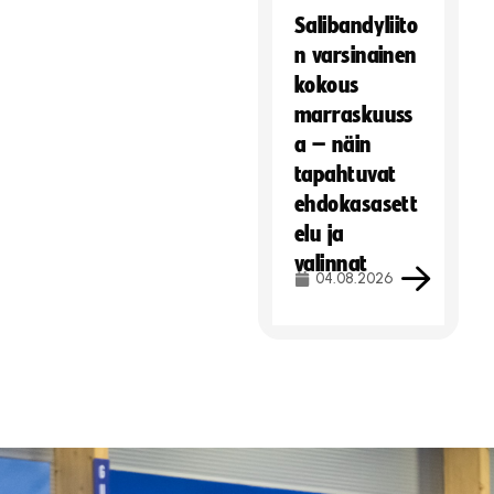
Salibandyliito
n varsinainen
kokous
marraskuuss
a – näin
tapahtuvat
ehdokasasett
elu ja
valinnat
04.08.2026