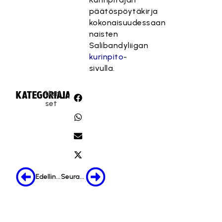
päätöspöytäkirja
kokonaisuudessaan
naisten
Salibandyliigan
kurinpito
-
sivulla.
Uuti
KATEGORIA:
JAA:
set
Edellinen
Seuraava