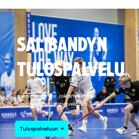
SALIBANDYN
TULOSPALVELU
Jokainen ottelu. Jokainen maali.
Salibandyn tulospalvelussa.
Tulospalveluun