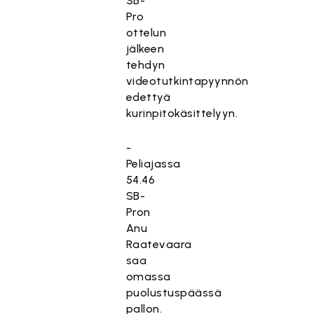
SB-
Pro
ottelun
jälkeen
tehdyn
videotutkintapyynnön
edettyä
kurinpitokäsittelyyn.
-
Peliajassa
54.46
SB-
Pron
Anu
Raatevaara
saa
omassa
puolustuspäässä
pallon.