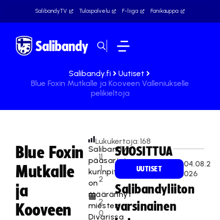
SalibandyTV
Tulospalvelu
F-liiga
Fanikauppa
Salibandy.fi
Uutiset
Blue Foxin Mutkalle ja Kooveen Valleniukselle
pelikieltoja
Lukukertoja:
168
Blue Foxin
Salibandyn
SUOSITTUA
11
pääsarjojen
04.08.2
Mutkalle
.1
UUTISET
kurinpitäjä
026
2
on
ja
Salibandyliiton
.
määrännyt
2
varsinainen
miesten
Kooveen
0
Divarissa