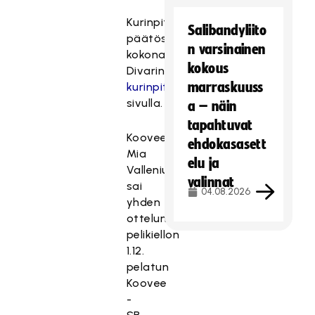
Kurinpitäjän
Salibandyliito
päätöspöytäkirja
n varsinainen
kokonaisuudessaan
kokous
Divarin
marraskuuss
kurinpito
-
sivulla.
a – näin
tapahtuvat
Kooveen
ehdokasasett
Mia
elu ja
Vallenius
valinnat
sai
04.08.2026
yhden
ottelun
pelikiellon
1.12.
pelatun
Koovee
-