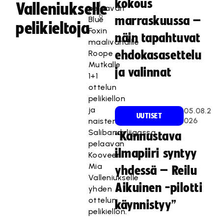
kokous
1
Valleniukselle
pelaavan
6
marraskuussa –
Blue
pelikieltoja
Foxin
näin tapahtuvat
maalivahdille
Roope
ehdokasasettelu
Mutkalle
ja valinnat
1+1
ottelun
pelikiellon
ja
05.08.2
UUTISET
026
naisten
Salibandyliigassa
“Kannustava
pelaavan
ilmapiiri syntyy
Kooveen
Mia
yhdessä – Reilu
Valleniukselle
Aikuinen -pilotti
yhden
ottelun
käynnistyy”
pelikiellon.