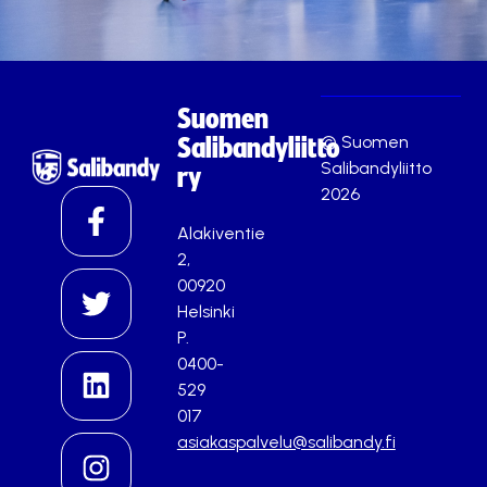
Suomen
© Suomen
Salibandyliitto
Salibandyliitto
ry
2026
Alakiventie
2,
00920
Helsinki
P.
0400-
529
017
asiakaspalvelu@salibandy.fi