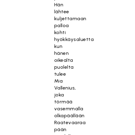
Hän
lähtee
kuljettamaan
palloa
kohti
hyökkäysaluetta
kun
hänen
oikealta
puolelta
tulee
Mia
Vallenius,
joka
törmää
vasemmalla
olkapäällään
Raatevaaraa
pään