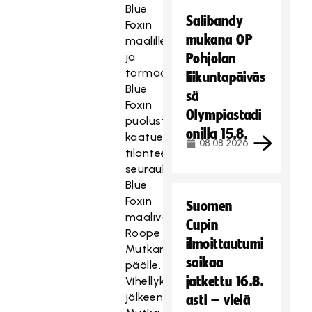
Blue
Salibandy
Foxin
mukana OP
maalille
ja
Pohjolan
törmää
liikuntapäiväs
Blue
sä
Foxin
Olympiastadi
puolustajaan
onilla 15.8.
kaatuen
08.08.2026
tilanteen
seurauksena
Blue
Foxin
Suomen
maalivahdin
Cupin
Roope
ilmoittautumi
Mutkan
saikaa
päälle.
jatkettu 16.8.
Vihellyksen
jälkeen
asti – vielä