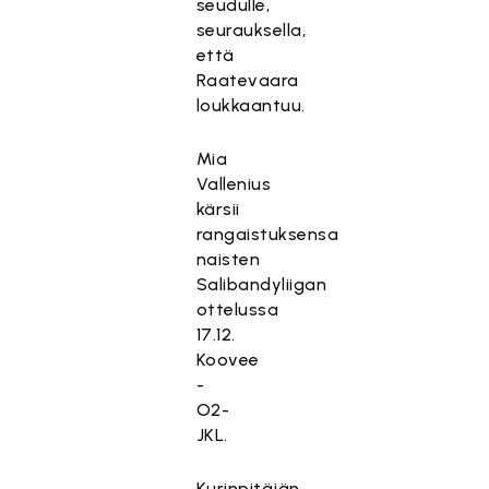
seudulle,
seurauksella,
että
Raatevaara
loukkaantuu.
Mia
Vallenius
kärsii
rangaistuksensa
naisten
Salibandyliigan
ottelussa
17.12.
Koovee
-
O2-
JKL.
Kurinpitäjän