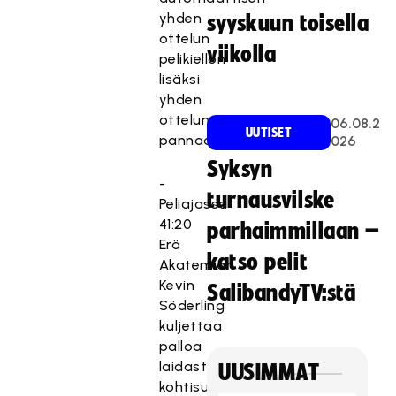
yhden
syyskuun toisella
ottelun
viikolla
pelikiellon
lisäksi
yhden
ottelun
06.08.2
UUTISET
pannaan.
026
Syksyn
-
turnausvilske
Peliajassa
41:20
parhaimmillaan –
Erä
katso pelit
Akatemian
Kevin
SalibandyTV:stä
Söderling
kuljettaa
palloa
laidasta
UUSIMMAT
kohtisuoraan