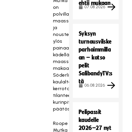
Mutka
ehtii mukaan
on
07.08.2026
polvillaan
maassa
ja
Syksyn
noustessaan
ylös
turnausvilske
painaa
parhaimmilla
kädellään
an – katso
maassa
pelit
makaavaa
SalibandyTV:s
Söderlingiä
tä
kaulalta,
06.08.2026
kerrotaan
tilanteesta
kurinpitäjän
päätöspöytäkirjassa.
Pelipassit
kaudelle
Roope
2026–27 nyt
Mutka