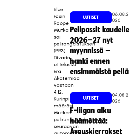
Blue
06.08.2
Foxin
UUTISET
026
Roope
Pelipassit kaudelle
Mutka
sai
2026–27 nyt
pelirangaistuksen
myynnissä –
(PR3)
Divarin
hanki ennen
ottelussa
ensimmäistä peliä
Erä
Akatemiaa
vastaan
4.12.
04.08.2
UUTISET
Kurinpitäjä
026
määräsi
F-liigan alku
Mutkan
pelirangaistuksesta
häämöttää:
seuraavan
Avauskierrokset
automaattisen