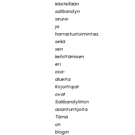
käsitellään
salibandyn
seura-
ja
harrastustoimintaa,
sekä
sen
kehittämisen
eri
osa-
alueita.
Kirjoittajat
ovat
Salibandyliiton
asiantuntijoita.
Tämä
on
blogin