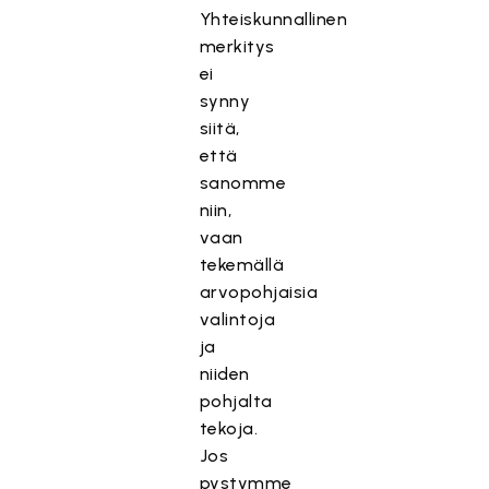
Yhteiskunnallinen
merkitys
ei
synny
siitä,
että
sanomme
niin,
vaan
tekemällä
arvopohjaisia
valintoja
ja
niiden
pohjalta
tekoja.
Jos
pystymme