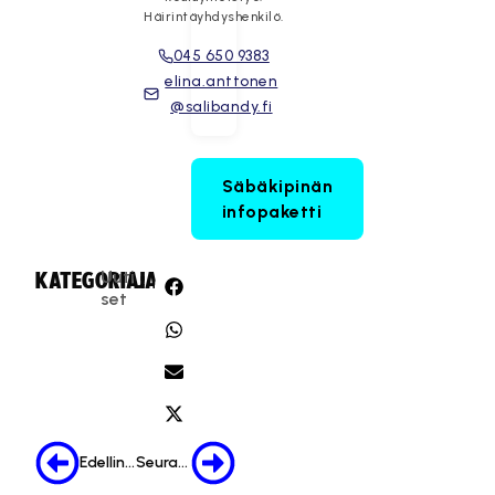
Häirintäyhdyshenkilö.
045 650 9383
elina.anttonen
@salibandy.fi
Säbäkipinän
infopaketti
Uuti
KATEGORIA:
JAA:
set
Edellinen
Seuraava