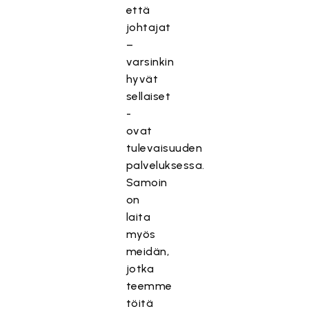
että
johtajat
–
varsinkin
hyvät
sellaiset
-
ovat
tulevaisuuden
palveluksessa.
Samoin
on
laita
myös
meidän,
jotka
teemme
töitä