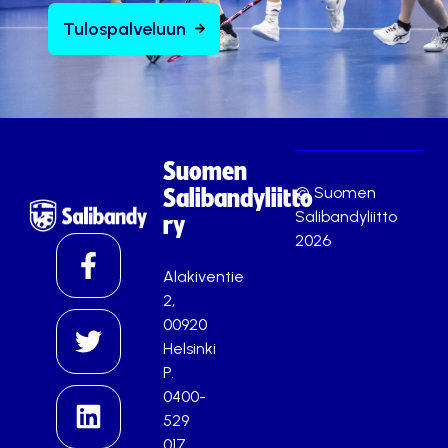
Tulospalveluun
Suomen
© Suomen
Salibandyliitto
Salibandyliitto
ry
2026
Alakiventie
2,
00920
Helsinki
P.
0400-
529
017