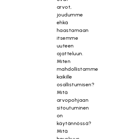
arvot,
joudumme
ehkä
haastamaan
itsemme
uuteen
ajatteluun.
Miten
mahdollistamme
kaikille
osallistumisen?
Mitä
arvopohjaan
sitoutuminen
on
käytännössä?
Mitä
hauskuus