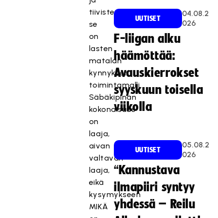
tiivistetysti
04.08.2
UUTISET
026
se
on
F-liigan alku
lasten
häämöttää:
matalan
Avauskierrokset
kynnyksen
toimintamalli.
syyskuun toisella
Säbäkipinän
viikolla
kokonaisuus
on
laaja,
05.08.2
aivan
UUTISET
026
valtavan
“Kannustava
laaja,
eikä
ilmapiiri syntyy
kysymykseen
yhdessä – Reilu
MIKÄ