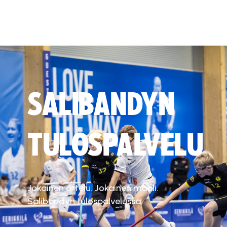
SALIBANDYN
TULOSPALVELU
Jokainen ottelu. Jokainen maali.
Salibandyn tulospalvelussa.