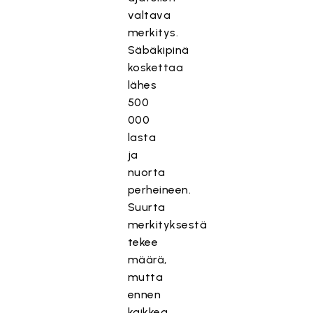
valtava
merkitys.
Säbäkipinä
koskettaa
lähes
500
000
lasta
ja
nuorta
perheineen.
Suurta
merkityksestä
tekee
määrä,
mutta
ennen
kaikkea