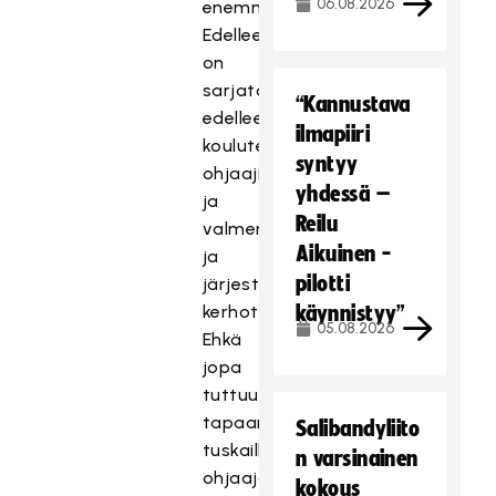
06.08.2026
enemmän.
Edelleen
on
sarjatoimintaa,
“Kannustava
edelleen
ilmapiiri
koulutetaan
syntyy
ohjaajia
yhdessä –
ja
Reilu
valmentajia,
Aikuinen -
ja
pilotti
järjestetään
kerhotoimintaa.
käynnistyy”
05.08.2026
Ehkä
jopa
tuttuun
tapaan
Salibandyliito
tuskaillaan
n varsinainen
ohjaajapulaa
kokous