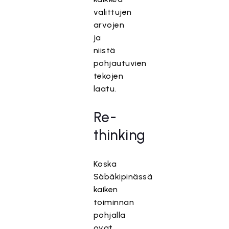
valittujen
arvojen
ja
niistä
pohjautuvien
tekojen
laatu.
Re-
thinking
Koska
Säbäkipinässä
kaiken
toiminnan
pohjalla
ovat