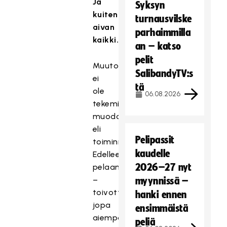
Ja
Syksyn
kuitenkin
turnausvilske
aivan
parhaimmilla
kaikki.
an – katso
pelit
Muutos
SalibandyTV:s
ei
tä
ole
06.08.2026
tekemisen
muodossa
eli
Pelipassit
toiminnassa.
kaudelle
Edelleen
2026–27 nyt
pelaamme
–
myynnissä –
toivottavasti
hanki ennen
jopa
ensimmäistä
aiempaa
peliä