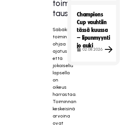
toiminnan
taustalla
Champions
Cup vauhtiin
Säbäkipinän
tässä kuussa
toimintamallia
– lipunmyynti
ohjaa
jo auki
02.08.2026
ajatus,
että
jokaisella
lapsella
on
oikeus
harrastaa.
Toiminnan
keskeisinä
arvoina
ovat