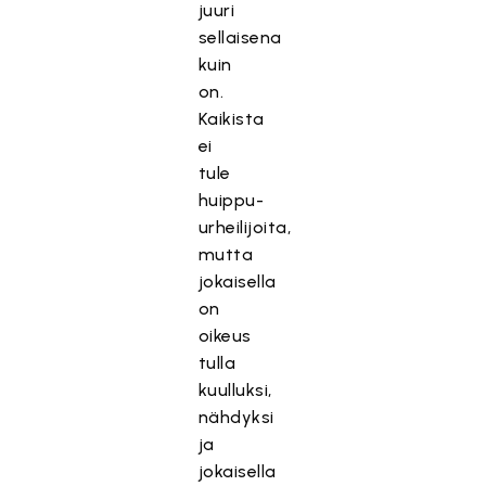
juuri
sellaisena
kuin
on.
Kaikista
ei
tule
huippu-
urheilijoita,
mutta
jokaisella
on
oikeus
tulla
kuulluksi,
nähdyksi
ja
jokaisella