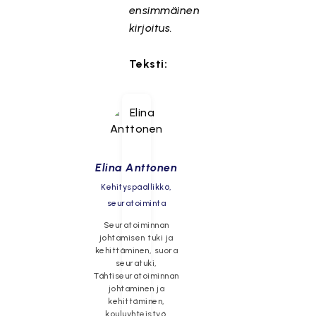
ensimmäinen
kirjoitus.
Teksti:
Elina Anttonen
Kehityspäällikkö,
seuratoiminta
Seuratoiminnan
johtamisen tuki ja
kehittäminen, suora
seuratuki,
Tähtiseuratoiminnan
johtaminen ja
kehittäminen,
kouluyhteistyö.