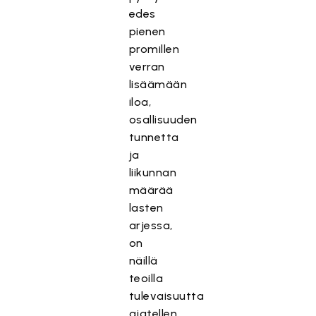
edes
pienen
promillen
verran
lisäämään
iloa,
osallisuuden
tunnetta
ja
liikunnan
määrää
lasten
arjessa,
on
näillä
teoilla
tulevaisuutta
ajatellen