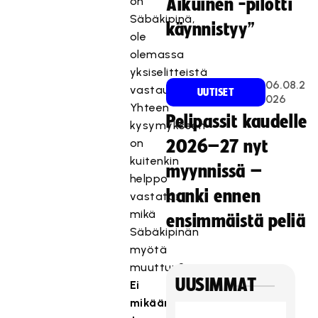
on
Aikuinen -pilotti
Säbäkipinä,
käynnistyy”
ole
olemassa
yksiselitteistä
06.08.2
vastausta.
UUTISET
026
Yhteen
Pelipassit kaudelle
kysymykseen
on
2026–27 nyt
kuitenkin
myynnissä –
helppo
hanki ennen
vastata:
mikä
ensimmäistä peliä
Säbäkipinän
myötä
muuttuu?
UUSIMMAT
Ei
mikään.