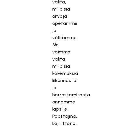
valita,
millaisia
arvoja
opetamme
ja
välitämme.
Me
voimme
valita
millaisia
kokemuksia
liikunnasta
ja
harrastamisesta
annamme
lapsille.
Päättäjinä.
Lajiliittona.