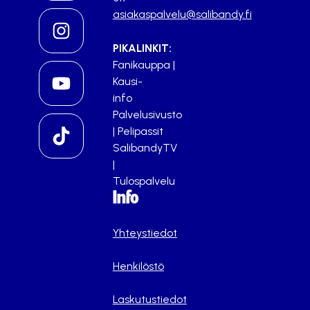
asiakaspalvelu@salibandy.fi
PIKALINKIT:
Fanikauppa
|
Kausi-
info
Palvelusivusto
|
Pelipassit
SalibandyTV
|
Tulospalvelu
Info
Yhteystiedot
Henkilöstö
Laskutustiedot