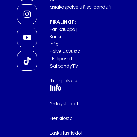
asiakaspalvelu@salibandy.fi
PIKALINKIT:
Fanikauppa
|
Kausi-
info
Palvelusivusto
|
Pelipassit
SalibandyTV
|
Tulospalvelu
Info
Yhteystiedot
Henkilöstö
Laskutustiedot