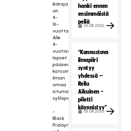
ikäraja
hanki ennen
on
ensimmäistä
4-
peliä
16-
06.08.2026
vuotta.
Alle
4-
vuotiaat
“Kannustava
lapset
ilmapiiri
pääsevät
syntyy
katsomoihin
yhdessä –
ilman
Reilu
omaa
Aikuinen -
istumapaikkaa,
sylilapsina.
pilotti
käynnistyy”
-
05.08.2026
Black
Fridayn