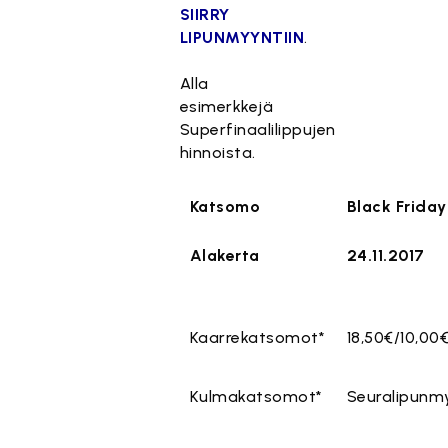
SIIRRY
LIPUNMYYNTIIN
.
T
ä
Alla
m
esimerkkejä
ä
Superfinaalilippujen
si
hinnoista.
s
ä
Katsomo
Black Friday
lt
ö
Alakerta
24.11.2017
o
n
e
s
Kaarrekatsomot*
18,50€/10,00€
t
e
t
Kulmakatsomot*
Seuralipunm
t
y