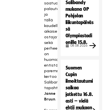
Salibandy
saatua
palautetta
mukana OP
ja
Pohjolan
tällä
liikuntapäiväs
kaudella
sä
aikaiset
Olympiastadi
ostajat
onilla 15.8.
sekä
08.08.2026
perheet
on
huomioitu
entistäkin
Suomen
paremmin,
Cupin
kertoo
ilmoittautumi
Salibandyliiton
saikaa
tapahtumapäällikkö
Janne
jatkettu 16.8.
Bruun
.
asti – vielä
ehtii mukaan