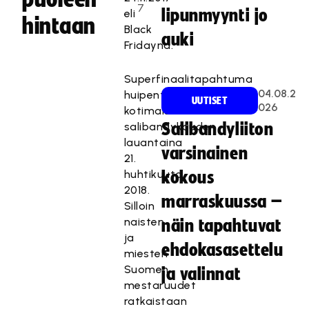
7
lipunmyynti jo
eli
hintaan
Black
auki
Fridayna.
Superfinaalitapahtuma
04.08.2
huipentaa
UUTISET
026
kotimaisen
salibandykauden
Salibandyliiton
lauantaina
varsinainen
21.
huhtikuuta
kokous
2018.
marraskuussa –
Silloin
naisten
näin tapahtuvat
ja
ehdokasasettelu
miesten
Suomen
ja valinnat
mestaruudet
ratkaistaan