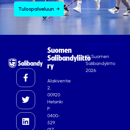
Tulospalveluun
Suomen
© Suomen
Salibandyliitto
Salibandyliitto
ry
2026
Alakiventie
2,
00920
Helsinki
P.
0400-
529
017