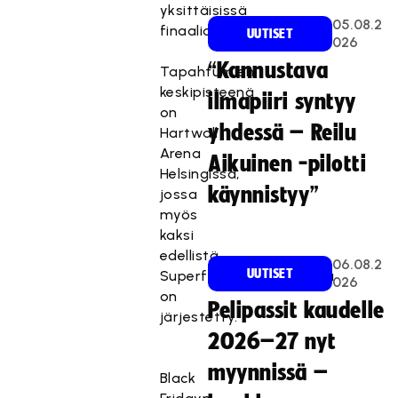
yksittäisissä
05.08.2
finaaliotteluissa.
UUTISET
026
“Kannustava
Tapahtumien
keskipisteenä
ilmapiiri syntyy
on
yhdessä – Reilu
Hartwall
Arena
Aikuinen -pilotti
Helsingissä,
käynnistyy”
jossa
myös
kaksi
edellistä
06.08.2
UUTISET
Superfinaalitapahtumaa
026
on
Pelipassit kaudelle
järjestetty.
2026–27 nyt
myynnissä –
Black