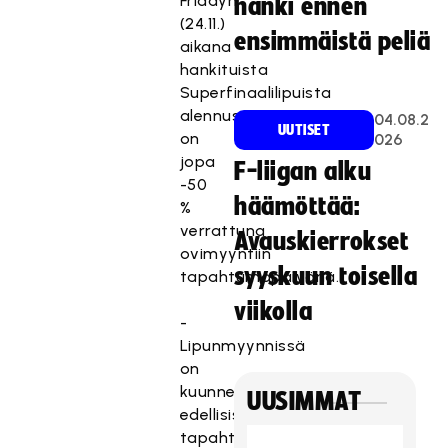
Fridayn
hanki ennen
(24.11.)
ensimmäistä peliä
aikana
hankituista
Superfinaalilipuista
alennus
04.08.2
UUTISET
on
026
jopa
F-liigan alku
-50
häämöttää:
%
verrattuna
Avauskierrokset
ovimyyntiin
syyskuun toisella
tapahtumapäivänä.
viikolla
-
Lipunmyynnissä
on
kuunneltu
UUSIMMAT
edellisistä
tapahtumista