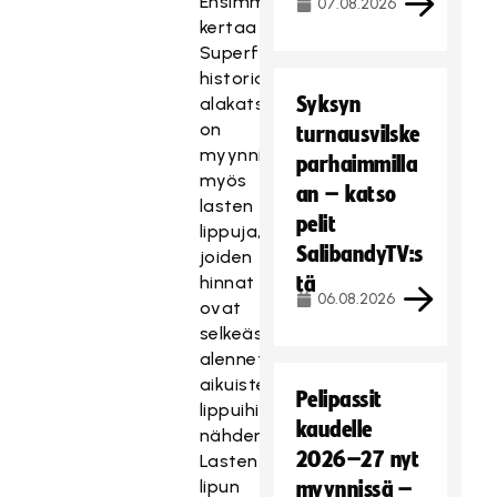
Ensimmäistä
07.08.2026
kertaa
Superfinaalin
historiassa
Syksyn
alakatsomoihin
on
turnausvilske
myynnissä
parhaimmilla
myös
an – katso
lasten
pelit
lippuja,
SalibandyTV:s
joiden
hinnat
tä
06.08.2026
ovat
selkeästi
alennettuja
aikuisten
Pelipassit
lippuihin
kaudelle
nähden.
2026–27 nyt
Lasten
lipun
myynnissä –