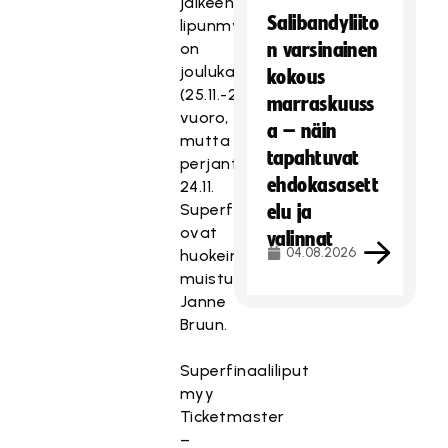
jälkeen
Salibandyliito
lipunmyynnissä
on
n varsinainen
joulukampanjan
kokous
(25.11.-26.12.)
marraskuuss
vuoro,
a – näin
mutta
tapahtuvat
perjantaina
ehdokasasett
24.11.
Superfinaaliliput
elu ja
ovat
valinnat
04.08.2026
huokeimmillaan,
muistuttaa
Janne
Bruun.
Superfinaaliliput
myy
Ticketmaster
–