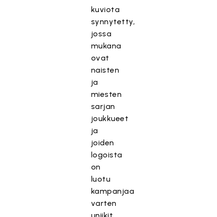
kuviota
synnytetty,
jossa
mukana
ovat
naisten
ja
miesten
sarjan
joukkueet
ja
joiden
logoista
on
luotu
kampanjaa
varten
uniikit