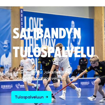
SALIBANDYN
TULOSPALVELU
Jokainen ottelu. Jokainen maali.
Salibandyn tulospalvelussa.
Tulospalveluun