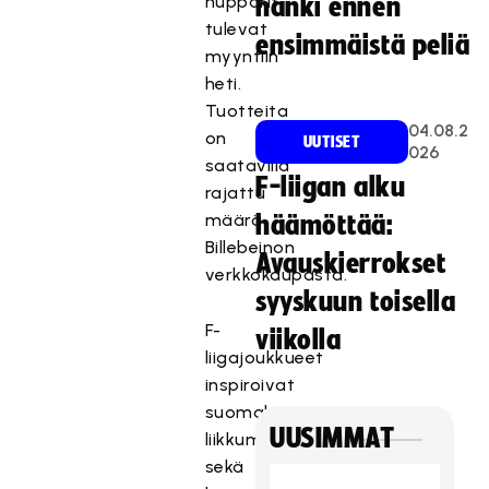
hupparit
hanki ennen
tulevat
ensimmäistä peliä
myyntiin
heti.
Tuotteita
04.08.2
on
UUTISET
026
saatavilla
F-liigan alku
rajattu
määrä
häämöttää:
Billebeinon
Avauskierrokset
verkkokaupasta.
syyskuun toisella
F-
viikolla
liigajoukkueet
inspiroivat
suomalaisia
UUSIMMAT
liikkumaan
sekä