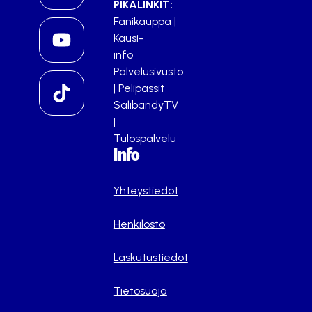
PIKALINKIT:
Fanikauppa
|
Kausi-
info
Palvelusivusto
|
Pelipassit
SalibandyTV
|
Tulospalvelu
Info
Yhteystiedot
Henkilöstö
Laskutustiedot
Tietosuoja