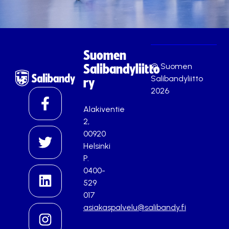
Suomen
© Suomen
Salibandyliitto
Salibandyliitto
ry
2026
Alakiventie
2,
00920
Helsinki
P.
0400-
529
017
asiakaspalvelu@salibandy.fi