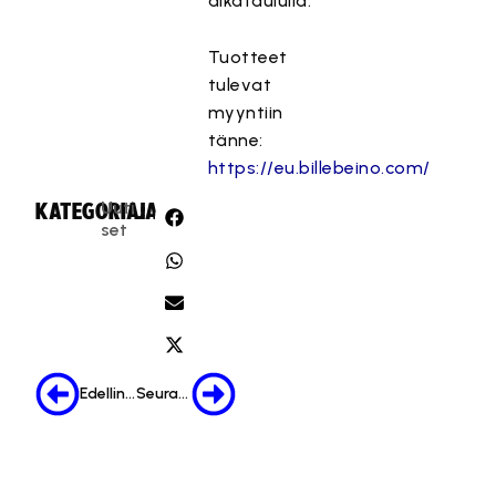
aikataululla.
Tuotteet
tulevat
myyntiin
tänne:
https://eu.billebeino.com/
Uuti
KATEGORIA:
JAA:
set
Edellinen
Seuraava