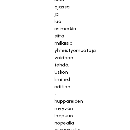
ajassa
ja
luo
esimerkin
siitä
millaisia
yhteistyömuotoja
voidaan
tehdä.
Uskon
limited
edition
-
huppareiden
myyvän
loppuun
nopealla