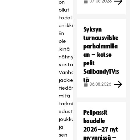
07.08.2026
on
ollut
todella
uniikki.
Syksyn
En
turnausvilske
ole
parhaimmilla
ikinä
an – katso
nähnyt
pelit
vastaavaa.
SalibandyTV:s
Vanhana
tä
jääkiekkoilijana
06.08.2026
tiedän,
mitä
tarkoittaa
edustaa
Pelipassit
joukkuetta
kaudelle
ja
2026–27 nyt
sen
myynnissä –