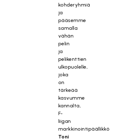
kohderyhmiä
ja
pääsemme
samalla
vähän
pelin
ja
pelikenttien
ulkopuolelle,
joka
on
tärkeää
kasvumme
kannalta,
F-
liigan
markkinointipäällikkö
Toni