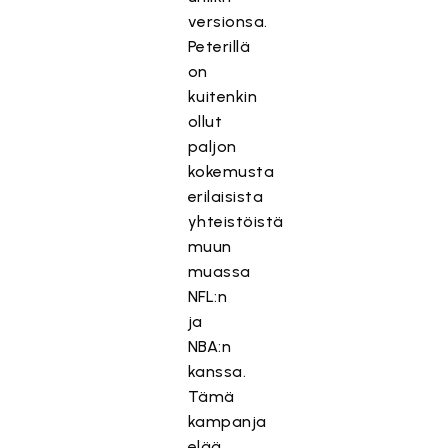
versionsa.
Peterillä
on
kuitenkin
ollut
paljon
kokemusta
erilaisista
yhteistöistä
muun
muassa
NFL:n
ja
NBA:n
kanssa.
Tämä
kampanja
elää