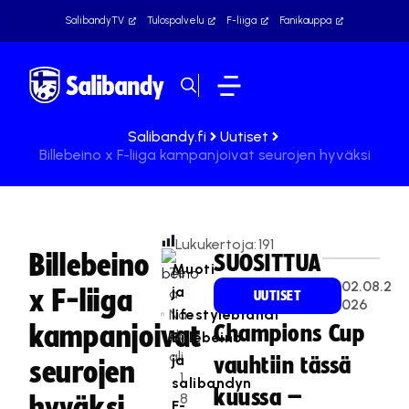
SalibandyTV
Tulospalvelu
F-liiga
Fanikauppa
Salibandy.fi
Uutiset
Billebeino x F-liiga kampanjoivat seurojen hyväksi
Lukukertoja:
191
Billebeino
SUOSITTUA
Muoti-
Te
02.08.2
ja
x F-liiga
a
UUTISET
026
Na
lifestylebrändi
kampanjoivat
Champions Cup
sk
Billebeino
ali
ja
vauhtiin tässä
seurojen
1
salibandyn
kuussa –
8
hyväksi
F-