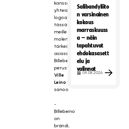
kanssa
Salibandyliito
yhteistä
n varsinainen
logoa
kokous
tässä
marraskuuss
meille
a – näin
molemmille
tapahtuvat
tärkeässä
ehdokasasett
asiassa,
Billebeinon
elu ja
perustaja
valinnat
04.08.2026
Ville
Leino
sanoo.
-
Billebeino
on
brändi,