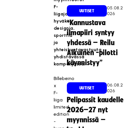
F-
05.08.2
UUTISET
026
liigajoukkueiden
hyväksi
“Kannustava
designia,
ilmapiiri syntyy
sporttia
yhdessä – Reilu
ja
yhteiskuntavastuuta
Aikuinen -pilotti
yhdistävässä
käynnistyy”
kampanjassa.
Billebeino
06.08.2
x
UUTISET
026
F-
Pelipassit kaudelle
liiga
limited
2026–27 nyt
edition
myynnissä –
-