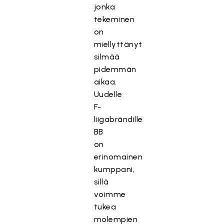
jonka
tekeminen
on
miellyttänyt
silmää
pidemmän
aikaa.
Uudelle
F-
liigabrändille
BB
on
erinomainen
kumppani,
sillä
voimme
tukea
molempien