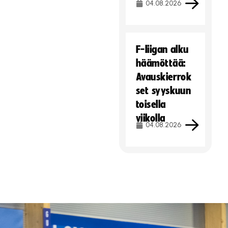
04.08.2026
F-liigan alku
häämöttää:
Avauskierrok
set syyskuun
toisella
viikolla
04.08.2026