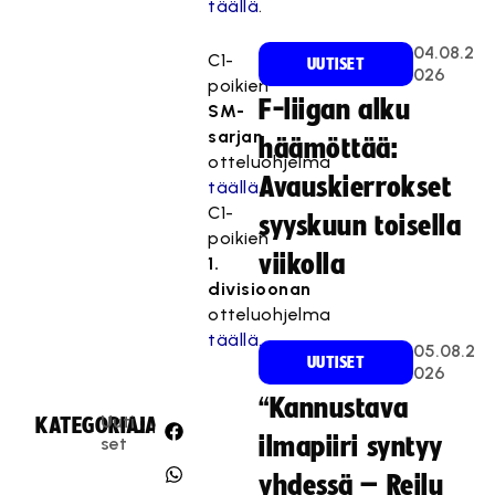
täällä
.
04.08.2
C1-
UUTISET
026
poikien
F-liigan alku
SM-
sarjan
häämöttää:
otteluohjelma
Avauskierrokset
täällä.
C1-
syyskuun toisella
poikien
viikolla
1.
divisioonan
otteluohjelma
täällä.
05.08.2
UUTISET
026
“Kannustava
Uuti
KATEGORIA:
JAA:
ilmapiiri syntyy
set
yhdessä – Reilu