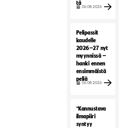
tä
06.08.2026
Pelipassit
kaudelle
2026–27 nyt
myynnissä –
hanki ennen
ensimmäistä
peliä
06.08.2026
“Kannustava
ilmapiiri
syntyy