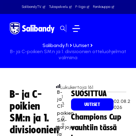
SalibandyTV
Tulospalvelu
F-liiga
Fanikauppa
Salibandy.fi
Uutiset
B- ja C-poikien SM:n ja 1. divisioonien otteluohjelmat
valmiina
Lukukertoja:
161
B- ja C-
B-
SUOSITTUA
1
ja
02.08.2
poikien
3
UUTISET
C1-
026
.
poikien
SM:n ja 1.
Champions Cup
0
SM-
9
vauhtiin tässä
sarjojen
divisioonien
.
ja