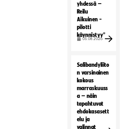
yhdessä –
Reilu
Aikuinen -
pilotti
käynnistyy”
05.08.2026
Salibandyliito
n varsinainen
kokous
marraskuuss
a – näin
tapahtuvat
ehdokasasett
elu ja
valinnat