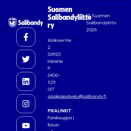
Suomen
© Suomen
Salibandyliitto
Salibandyliitto
ry
2026
Alakiventie
2,
00920
Helsinki
P.
0400-
529
017
asiakaspalvelu@salibandy.fi
PIKALINKIT:
Fanikauppa
|
Kausi-