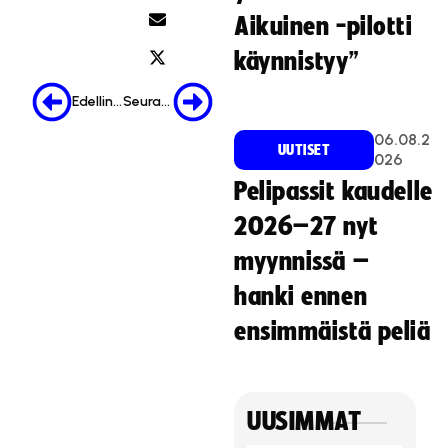
Aikuinen -pilotti
käynnistyy”
Edellinen
Seuraava
06.08.2
UUTISET
026
Pelipassit kaudelle
2026–27 nyt
myynnissä –
hanki ennen
ensimmäistä peliä
UUSIMMAT