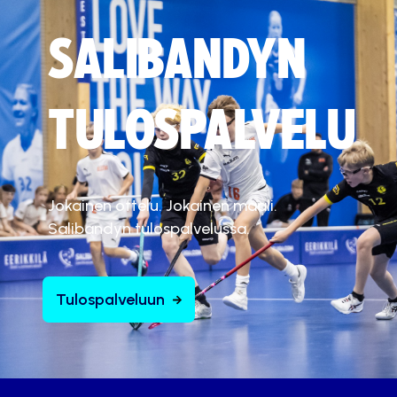
SALIBANDYN
TULOSPALVELU
Jokainen ottelu. Jokainen maali.
Salibandyn tulospalvelussa.
Tulospalveluun