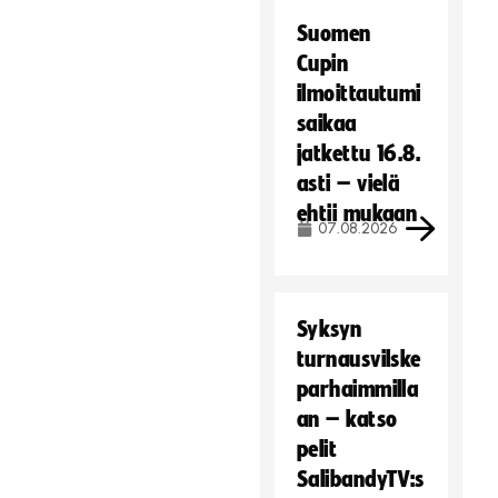
Suomen
Cupin
ilmoittautumi
saikaa
jatkettu 16.8.
asti – vielä
ehtii mukaan
07.08.2026
Syksyn
turnausvilske
parhaimmilla
an – katso
pelit
SalibandyTV:s