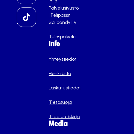
info
Palvelusivusto
|
Pelipassit
SalibandyTV
|
Tulospalvelu
Info
Yhteystiedot
Henkilöstö
Laskutustiedot
Tietosuoja
Tilaa uutiskirje
Media