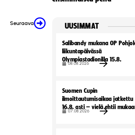
Seuraava
UUSIMMAT
Salibandy mukana OP Pohjol
liikuntapäivässä
Olympiastadionilla 15.8.
08.08.2026
Suomen Cupin
ilmoittautumisaikaa jatkettu
16.8. asti – vielä ehtii muka
07.08.2026