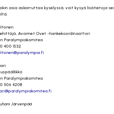
jokin asia askarruttaa kyselyssä, voit kysyä lisätietoja se
iltä:
eltonen
ehittäjä, Avoimet Ovet -hankekoordinaattori
n Paralympiakomitea
0 400 1532
eltonen@paralympia.fi
ari
uspäällikkö
n Paralympiakomitea
0 506 4208
aari@paralympiakomitea.fi
Juhani Järvenpää