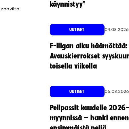
käynnistyy”
uraavilta
04.08.2026
UUTISET
F-liigan alku häämöttää:
Avauskierrokset syyskuu
toisella viikolla
06.08.2026
UUTISET
Pelipassit kaudelle 2026
myynnissä – hanki ennen
ensimmäistä peliä