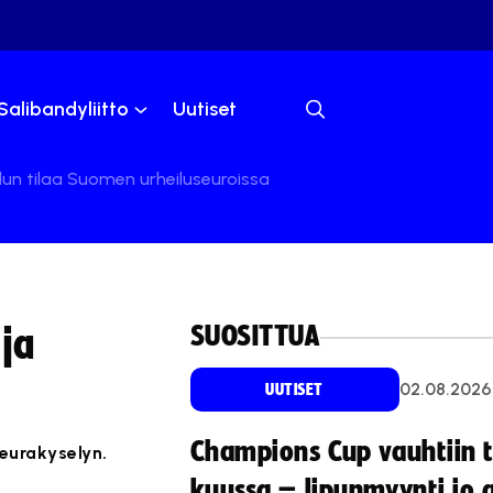
Salibandyliitto
Uutiset
lun tilaa Suomen urheiluseuroissa
SUOSITTUA
 ja
02.08.2026
UUTISET
Champions Cup vauhtiin 
eurakyselyn.
kuussa – lipunmyynti jo 