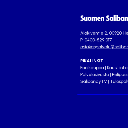
Suomen Saliband
Alakiventie 2, 00920 He
P. 0400-529 017
asiakaspalvelu@saliban
PIKALINKIT:
Fanikauppa
|
Kausi-info
Palvelusivusto
|
Pelipass
SalibandyTV
|
Tulospal