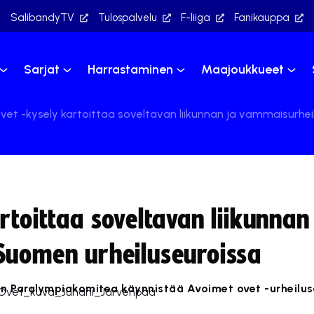
SalibandyTV
Tulospalvelu
F-liiga
Fanikauppa
Sarjat
Harrastaminen
Maajoukkueet
vet -kysely kartoittaa soveltavan liikunnan ja vammaisurhei
rtoittaa soveltavan liikunnan
Suomen urheiluseuroissa
 Paralympiakomitea käynnistää Avoimet ovet -urheilus