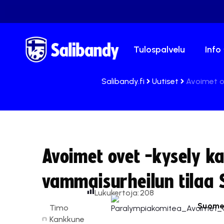
Tulospalvelu
Info
Salibandy.fi
Uutiset
Avoimet o
Avoimet ovet -kysely ka
vammaisurheilun tilaa 
Lukukertoja:
208
Suomen
Timo
Kankkune