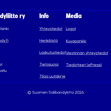
yliitto ry
Info
Media
lsinki
Yhteystiedot
Logot
dy.fi
Henkilöstö
Kuvapankki
Laskutustiedot
Viestinnän yhteystiedot
Tietosuoja
it
Tiedotteet (ePressi)
velu
Tilaa uutiskirje
© Suomen Salibandyliitto 2026