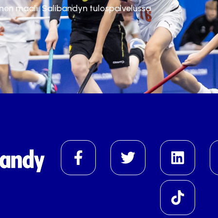
inen maali. Salibandyn tulospalvelussa.