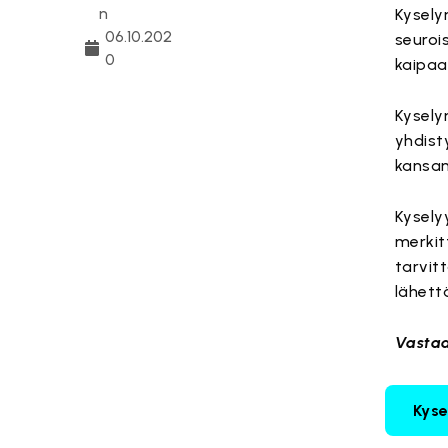
n
Kysely
06.10.202
seuroi
0
kaipaav
Kysely
yhdisty
kansan
Kysely
merkit
tarvit
lähett
Vastaa
Kyse