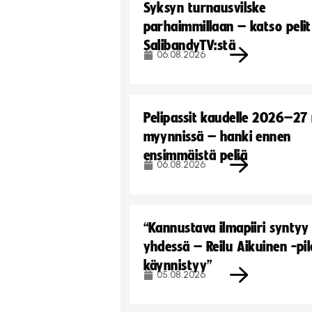
Syksyn turnausvilske
parhaimmillaan – katso pelit
SalibandyTV:stä
06.08.2026
Pelipassit kaudelle 2026–27
myynnissä – hanki ennen
ensimmäistä peliä
06.08.2026
“Kannustava ilmapiiri syntyy
yhdessä – Reilu Aikuinen -pil
käynnistyy”
05.08.2026