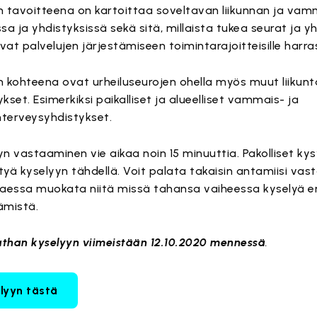
n tavoitteena on kartoittaa soveltavan liikunnan ja vamm
ssa ja yhdistyksissä sekä sitä, millaista tukea seurat ja y
at palvelujen järjestämiseen toimintarajoitteisille harrast
n kohteena ovat urheiluseurojen ohella myös muut liikunt
kset. Esimerkiksi paikalliset ja alueelliset vammais- ja
terveysyhdistykset.
yn vastaaminen vie aikaa noin 15 minuuttia. Pakolliset k
tyä kyselyyn tähdellä. Voit palata takaisin antamiisi vast
taessa muokata niitä missä tahansa vaiheessa kyselyä e
ämistä.
than kyselyyn viimeistään 12.10.2020 mennessä
.
lyyn tästä