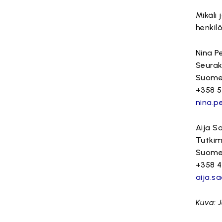
Mikäli 
henkilö
Nina P
Seurak
Suome
+358 5
nina.p
Aija Sa
Tutkim
Suome
+358 4
aija.s
Kuva: 