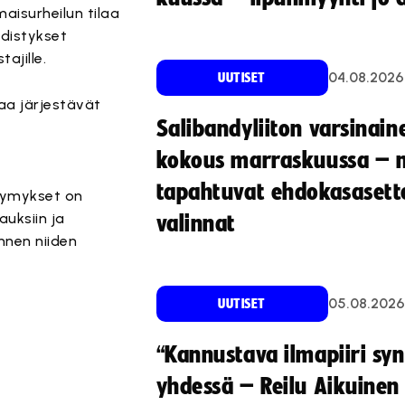
aisurheilun tilaa
hdistykset
ajille.
04.08.2026
UUTISET
aa järjestävät
Salibandyliiton varsinain
kokous marraskuussa – 
tapahtuvat ehdokasasette
ysymykset on
auksiin ja
valinnat
nnen niiden
05.08.2026
UUTISET
“Kannustava ilmapiiri sy
yhdessä – Reilu Aikuinen 