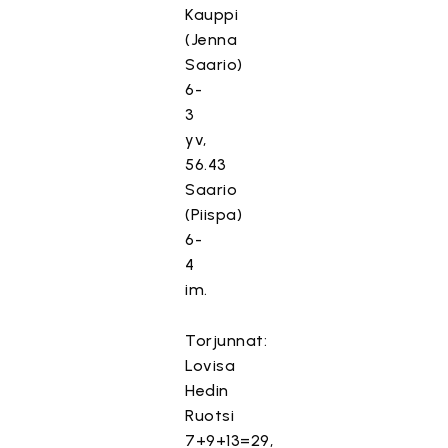
Kauppi
(Jenna
Saario)
6-
3
yv,
56.43
Saario
(Piispa)
6-
4
im.
Torjunnat:
Lovisa
Hedin
Ruotsi
7+9+13=29,