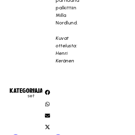
parhaana
palkittiin
Milla
Nordlund.
Kuvat
ottelusta:
Henri
Keränen
Uuti
KATEGORIA:
JAA:
set