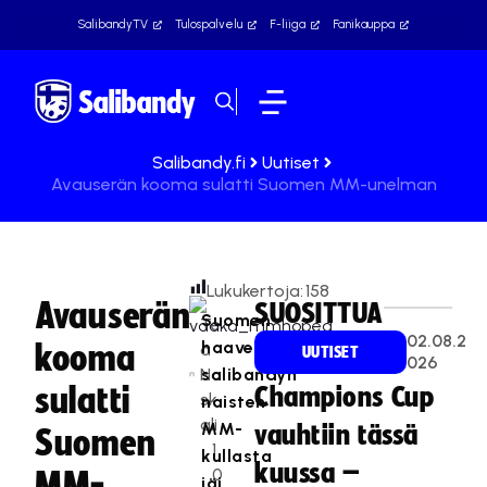
SalibandyTV
Tulospalvelu
F-liiga
Fanikauppa
Salibandy.fi
Uutiset
Avauserän kooma sulatti Suomen MM-unelman
Lukukertoja:
158
Avauserän
SUOSITTUA
Suomen
Te
02.08.2
haave
kooma
a
UUTISET
026
Na
salibandyn
sulatti
Champions Cup
sk
naisten
ali
MM-
vauhtiin tässä
Suomen
1
kullasta
kuussa –
0
MM-
jäi