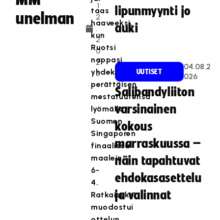
.1
lipunmyynti jo
taas
unelman
2
haaveeksi,
auki
.
kun
2
Ruotsi
0
nappasi
2
04.08.2
yhdeksännen
UUTISET
3
026
perättäisen
Salibandyliiton
mestaruutensa
varsinainen
lyömällä
Suomen
kokous
Singaporen
marraskuussa –
finaalissa
maalein
näin tapahtuvat
6-
ehdokasasettelu
4.
ja valinnat
Ratkaisuksi
muodostui
ottelun