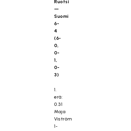
Ruotsi
—
Suomi
6-
4
(6-
0,
0-
1,
0-
3)
1.
erä:
0.31
Maja
Viström
1-