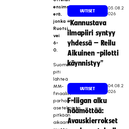
ensimmäinen
05.08.2
UUTISET
026
erä,
jonka
“Kannustava
Ruotsi
ilmapiiri syntyy
vei
yhdessä – Reilu
6-
0.
Aikuinen -pilotti
käynnistyy”
Suomen
piti
lähteä
04.08.2
MM-
UUTISET
026
finaaliin
F-liigan alku
parhaista
asetelmista
häämöttää:
pitkään
Avauskierrokset
aikaan,