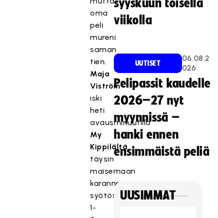
mutta
syyskuun toisella
oma
viikolla
peli
mureni
saman
06.08.2
tien.
UUTISET
026
Maja
Pelipassit kaudelle
Viström
iski
2026–27 nyt
heti
myynnissä –
avausminuutilla
hanki ennen
My
Kippilältä
ensimmäistä peliä
täysin
maisemaan
karanneesta
UUSIMMAT
syötöstä
1-