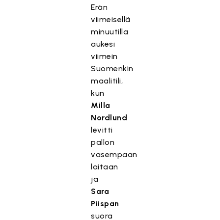
Erän
viimeisellä
minuutilla
aukesi
viimein
Suomenkin
maalitili,
kun
Milla
Nordlund
levitti
pallon
vasempaan
laitaan
ja
Sara
Piispan
suora