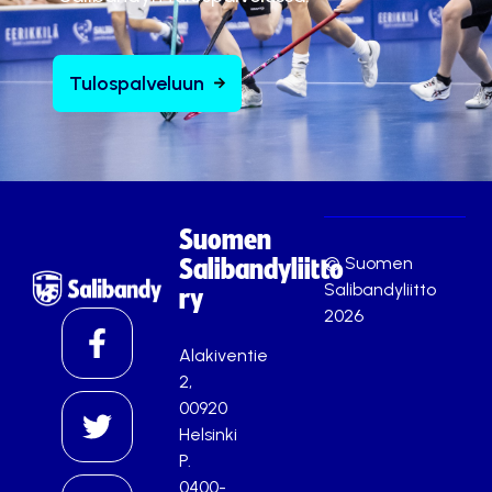
Tulospalveluun
Suomen
© Suomen
Salibandyliitto
Salibandyliitto
ry
2026
Alakiventie
2,
00920
Helsinki
P.
0400-