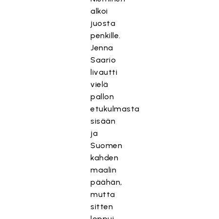
alkoi
juosta
penkille.
Jenna
Saario
livautti
vielä
pallon
etukulmasta
sisään
ja
Suomen
kahden
maalin
päähän,
mutta
sitten
loppui