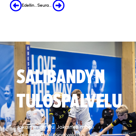
Edellinen
Seuraava
SALIBANDYN
TULOSPALVELU
Jokainen ottelu. Jokainen maali.
Salibandyn tulospalvelussa.