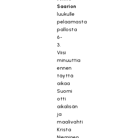
Saarion
luukulle
pelaamasta
pallosta
6-
3.
Viisi
minuuttia
ennen
täyttä
aikaa
Suomi
otti
aikalisän
ja
maalivahti
Krista
Nieminen