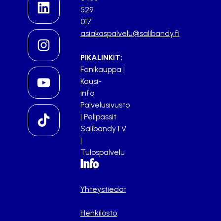
529
017
asiakaspalvelu@salibandy.fi
PIKALINKIT:
Fanikauppa
|
Kausi-
info
Palvelusivusto
|
Pelipassit
SalibandyTV
|
Tulospalvelu
Info
Yhteystiedot
Henkilöstö