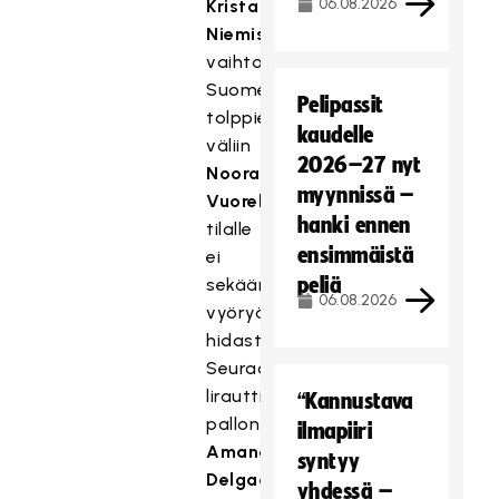
06.08.2026
Krista
Niemisen
vaihto
Suomen
Pelipassit
tolppien
kaudelle
väliin
2026–27 nyt
Noora
myynnissä –
Vuorelan
hanki ennen
tilalle
ensimmäistä
ei
peliä
sekään
06.08.2026
vyöryä
hidastanut.
Seuraavaksi
lirautti
“Kannustava
pallon
ilmapiiri
Amanda
syntyy
Delgado
yhdessä –