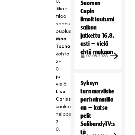
0,
Suomen
liikaa
Cupin
tilaa
ilmoittautumi
saanut
saikaa
puolustaja
jatkettu 16.8.
Moa
asti – vielä
Tschöp
ehtii mukaan
kohta
07.08.2026
2-
0
ja
Syksyn
vielä
turnausvilske
Lisa
Carlsson
parhaimmilla
kaukaa
an – katso
helposti
pelit
3-
SalibandyTV:s
0.
tä