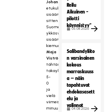
Johansson
Reilu
etukulmasta
Aikuinen -
sisään,
pilotti
sitten
käynnistyy”
Suomen
05.08.2026
ykkösviisikon
sisään
kiemurrellut
Salibandyliito
Maja
n varsinainen
Viström
tähtäsi
kokous
takayläkulmaan
marraskuuss
5-
a – näin
0
tapahtuvat
ja
ehdokasasett
vielä
elu ja
viimeisellä
valinnat
minuutilla
04.08.2026