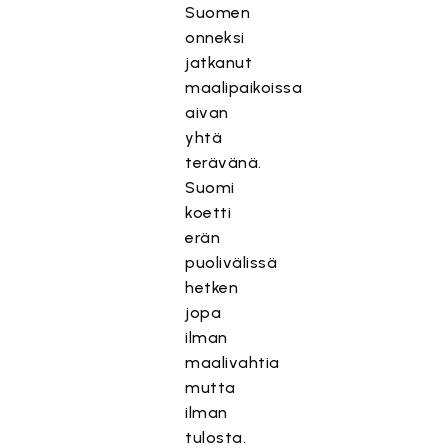
Suomen
onneksi
jatkanut
maalipaikoissa
aivan
yhtä
terävänä.
Suomi
koetti
erän
puolivälissä
hetken
jopa
ilman
maalivahtia
mutta
ilman
tulosta.