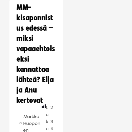
MM-
kisaponnist
us edessä –
miksi
vapaaehtois
eksi
kannattaa
lähteä? Eija
ja Anu
kertovat
L
2
u
Markku
k
8
Huopon
u
4
en