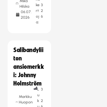
Mika
ke
3
Hilska
rt
2
06.07.
oj
6
2026
a:
Salibandylii
ton
ansiomerkk
i: Johnny
Holmström
L
3
u
Markku
k
2
Huopon
u
6