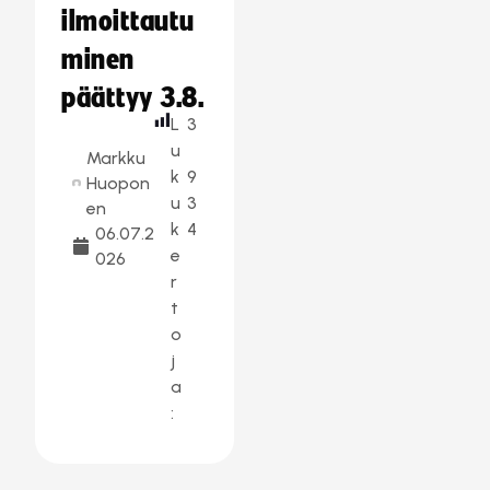
ilmoittautu
minen
päättyy 3.8.
L
3
u
Markku
k
9
Huopon
u
3
en
k
4
06.07.2
e
026
r
t
o
j
a
: