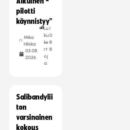
Aikuinen -
pilotti
käynnistyy”
Lu
1
ku
0
Mika
ke
8
Hilska
rt
8
05.08.
oj
2026
a:
Salibandylii
ton
varsinainen
kokous