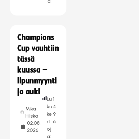
a:
Champions
Cup vauhtiin
tässä
kuussa –
lipunmyynti
jo auki
Lu
1
ku
4
Mika
ke
9
Hilska
rt
6
02.08.
oj
2026
a: