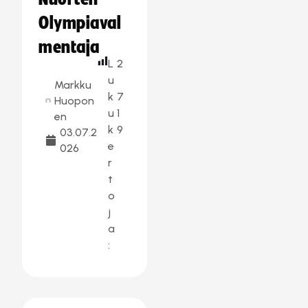
Olympiaval
mentaja
L
2
u
Markku
k
7
Huopon
u
1
en
k
9
03.07.2
e
026
r
t
o
j
a
: