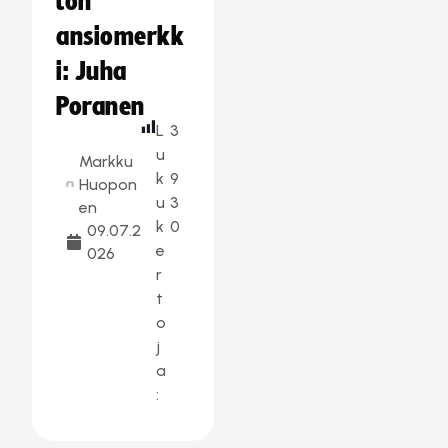
ton
ansiomerkk
i: Juha
Poranen
L
3
u
Markku
k
9
Huopon
u
3
en
k
0
09.07.2
e
026
r
t
o
j
a
: