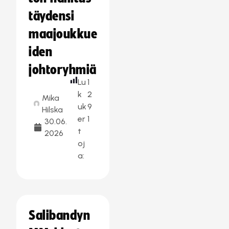
täydensi
maajoukkue
iden
johtoryhmiä
Lu
1
k
2
Mika
uk
9
Hilska
er
1
30.06.
t
2026
oj
a:
Salibandyn