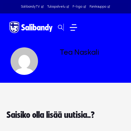
SalibandyTV
Tulospalvelu
F-liiga
Fanikauppa
Tea Naskali
Saisiko olla lisää uutisia..?