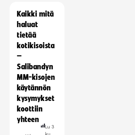
Kaikki mitä
haluat
tietää
kotikisoista
–
Salibandyn
MM-kisojen
käytännön
kysymykset
koottiin
yhteen
Lu
3
ku