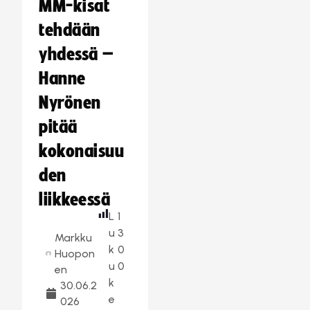
MM-kisat
tehdään
yhdessä –
Hanne
Nyrönen
pitää
kokonaisuu
den
liikkeessä
L
1
u
3
Markku
k
0
Huopon
u
0
en
k
30.06.2
e
026