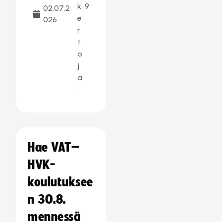
k
9
02.07.2
e
026
r
t
o
j
a
:
Hae VAT–
HVK-
koulutuksee
n 30.8.
mennessä