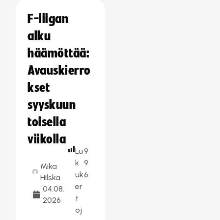
F-liigan
alku
häämöttää:
Avauskierro
kset
syyskuun
toisella
viikolla
Lu
9
k
9
Mika
uk
6
Hilska
er
04.08.
t
2026
oj