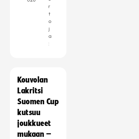
r
t
o
j
a
:
Kouvolan
Lakritsi
Suomen Cup
kutsuu
joukkueet
mukaan –