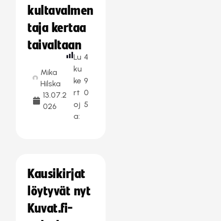
kultavalmen
taja kertaa
taivaltaan
Lu
4
ku
Mika
ke
9
Hilska
rt
0
13.07.2
oj
5
026
a:
Kausikirjat
löytyvät nyt
Kuvat.fi-