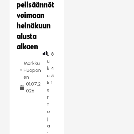
pelisäännöt
voimaan
heinäkuun
alusta
alkaen
L
8
u
Markku
k
4
Huopon
u
5
en
k
1
01.07.2
e
026
r
t
o
j
a
: