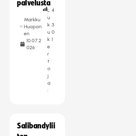
palvelusta
L
4
u
Markku
k
3
Huopon
u
0
en
k
1
10.07.2
e
026
r
t
o
j
a
:
Salibandylii