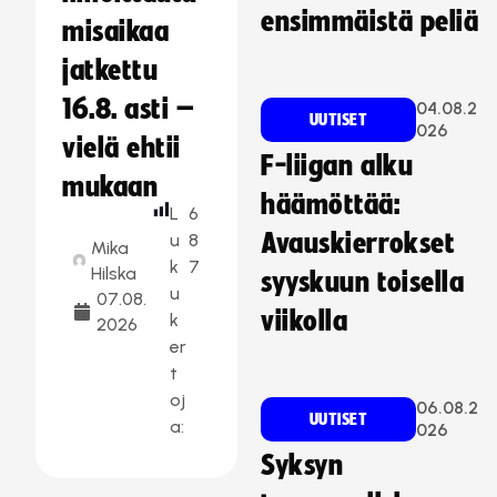
ensimmäistä peliä
misaikaa
jatkettu
16.8. asti –
04.08.2
UUTISET
026
vielä ehtii
F-liigan alku
mukaan
häämöttää:
L
6
Avauskierrokset
u
8
Mika
k
7
Hilska
syyskuun toisella
u
07.08.
viikolla
k
2026
er
t
oj
06.08.2
UUTISET
a:
026
Syksyn