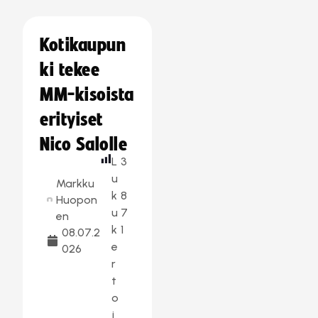
Kotikaupun
ki tekee
MM-kisoista
erityiset
Nico Salolle
L
3
u
Markku
k
8
Huopon
u
7
en
k
1
08.07.2
e
026
r
t
o
j