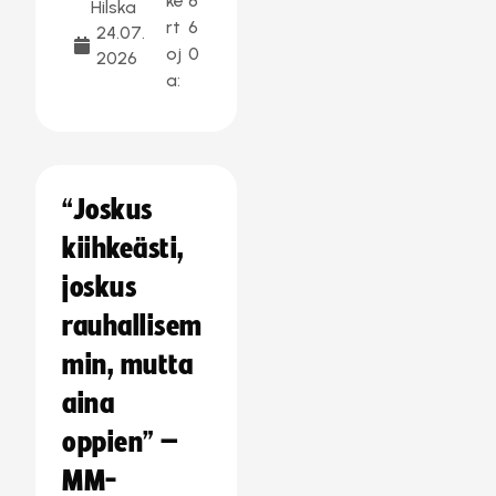
ke
8
Hilska
rt
6
24.07.
oj
0
2026
a:
“Joskus
kiihkeästi,
joskus
rauhallisem
min, mutta
aina
oppien” –
MM-