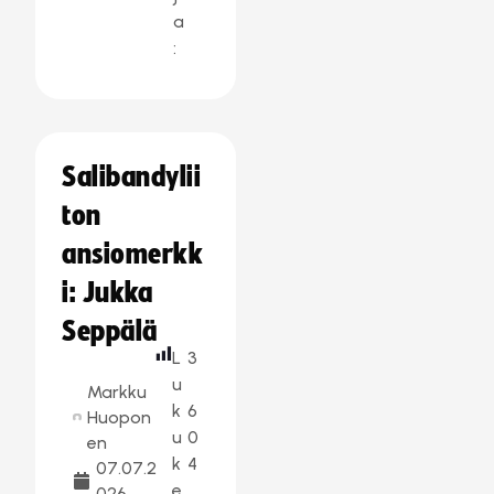
a
:
Salibandylii
ton
ansiomerkk
i: Jukka
Seppälä
L
3
u
Markku
k
6
Huopon
u
0
en
k
4
07.07.2
e
026