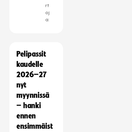
rt
oj
a:
Pelipassit
kaudelle
2026–27
nyt
myynnissä
– hanki
ennen
ensimmäist