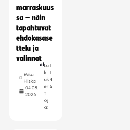
marraskuus
sa – näin
tapahtuvat
ehdokasase
ttelu ja
valinnat
Lu
1
k
1
Mika
uk
4
Hilska
er
6
04.08.
t
2026
oj
a: