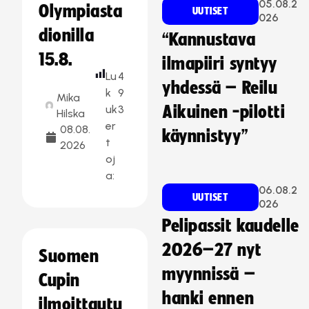
05.08.2
Olympiasta
UUTISET
026
dionilla
“Kannustava
15.8.
ilmapiiri syntyy
Lu
4
yhdessä – Reilu
k
9
Mika
uk
3
Aikuinen -pilotti
Hilska
er
08.08.
käynnistyy”
t
2026
oj
a:
06.08.2
UUTISET
026
Pelipassit kaudelle
2026–27 nyt
Suomen
myynnissä –
Cupin
hanki ennen
ilmoittautu