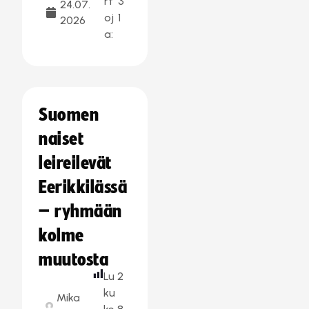
rt
3
24.07.
oj
1
2026
a:
Suomen
naiset
leireilevät
Eerikkilässä
– ryhmään
kolme
muutosta
Lu
2
ku
Mika