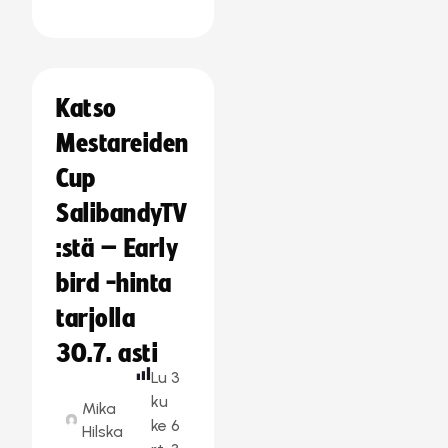
Katso
Mestareiden
Cup
SalibandyTV
:stä – Early
bird -hinta
tarjolla
30.7. asti
Lu
3
ku
Mika
ke
6
Hilska