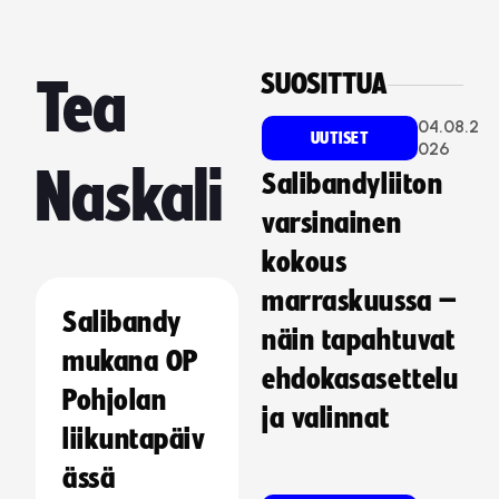
SUOSITTUA
Tea
04.08.2
UUTISET
026
Naskali
Salibandyliiton
varsinainen
kokous
marraskuussa –
Salibandy
näin tapahtuvat
mukana OP
ehdokasasettelu
Pohjolan
ja valinnat
liikuntapäiv
ässä