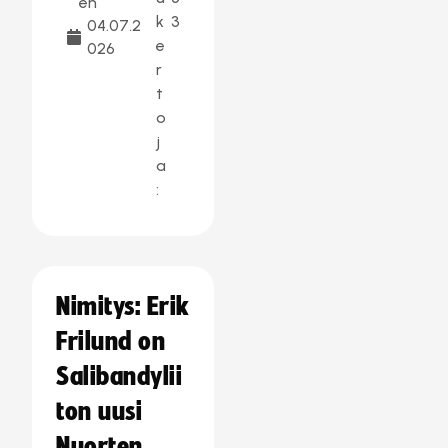
en
k
3
04.07.2
e
026
r
t
o
j
a
:
Nimitys: Erik
Frilund on
Salibandylii
ton uusi
Nuorten