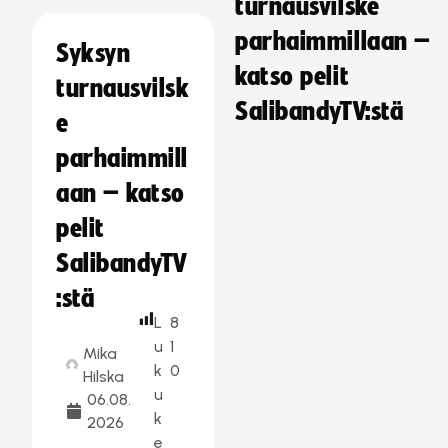
turnausvilske
parhaimmillaan –
Syksyn
katso pelit
turnausvilsk
SalibandyTV:stä
e
parhaimmill
aan – katso
pelit
SalibandyTV
:stä
L
8
u
1
Mika
k
0
Hilska
u
06.08.
k
2026
e