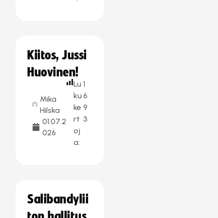
Kiitos, Jussi
Huovinen!
Lu
1
ku
6
Mika
ke
9
Hilska
rt
3
01.07.2
oj
026
a:
Salibandylii
ton hallitus